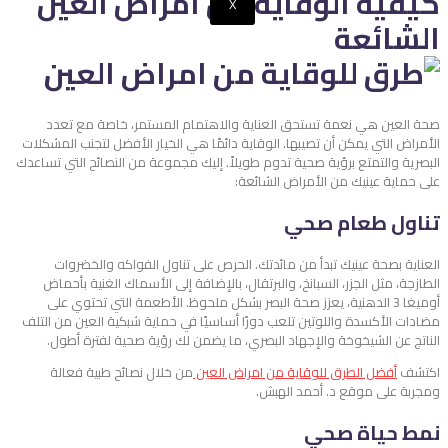
كيفية الوقاية من امراض العين
X
الشائعة
صحة العين هي نعمة تستحق العناية والاهتمام المستمر، خاصة مع تعدد
الأمراض التي يمكن أن تصيبها. الوقاية دائمًا هي الخيار الأفضل لتجنب المشكلات
البصرية والتمتع برؤية صحية تدوم طويلاً. إليك مجموعة من النصائح التي تساعدك
على حماية عينيك من الأمراض الشائعة:
تناول طعام صحي
العناية بصحة عينيك تبدأ من مائدتك. الحرص على تناول الفواكه والخضروات
الطازجة، مثل الجزر، السبانخ، والبرتقال، بالإضافة إلى الأسماك الغنية بأحماض
أوميغا 3 الدهنية، يعزز صحة البصر بشكل ملحوظ. الأطعمة التي تحتوي على
مضادات الأكسدة واللوتين تلعب دورًا أساسيًا في حماية شبكية العين من التلف
الناتج عن الشيخوخة والإجهاد البصري، ما يضمن لك رؤية صحية لفترة أطول.
اكتشف
أفضل الطرق للوقاية من امراض العين
من خلال نصائح طبية فعالة
ومجربة على موقع د. أحمد الهبش.
نمط حياة صحي