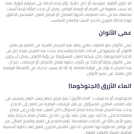
قد تكون أفقية، عمودية، أو حتى دائرية. تؤثر هذه الحالة على استقرار الرؤية، مما
قد يسبب صعوبة في التركيز أو الإبصار الواضح. يمكن أن تحدث الرأرأة نتيجة أسباب
مختلفة، بما في ذلك اضطرابات الجهاز العصبي أو أمراض العين. التشخيص الدقيق
لهذه الحالة ضروري لتحديد السبب والعلاج المناسب.
عمى الألوان
عمى الألوان هو اضطراب بصري يفقد فيه المريض القدرة على التمييز بين بعض
الألوان أو جميعها في الحالات النادرة والشديدة. يحدث هذا المرض نتيجة خلل في
الخلايا المخروطية داخل شبكية العين، المسؤولة عن رؤية الألوان. يمكن أن يكون
عمى الألوان وراثيًا أو ناتجًا عن تأثيرات جانبية لبعض الأمراض أو الإصابات. رغم أن
هذا المرض لا يؤثر على الرؤية العامة، إلا أنه قد يسبب تحديات في الأنشطة اليومية
التي تعتمد على تمييز الألوان.
الماء الأزرق (الجلوكوما)
الجلوكوما، أو ما يُعرف بـ “الماء الأزرق”، هو مرض خطير يصيب العين ويتسبب في
تلف العصب البصري، المسؤول عن نقل الإشارات البصرية من العين إلى الدماغ.
يحدث هذا المرض نتيجة زيادة تراكم السوائل داخل العين، مما يؤدي إلى ارتفاع
الضغط الداخلي. إذا تُرك دون علاج، فقد يؤدي ذلك إلى فقدان البصر تدريجيًا، وقد
يصبح الأمر دائمًا في الحالات المتقدمة. يُعتبر التقدم في العمر والتاريخ العائلي من
أبرز عوامل الخطورة لهذا المرض، لذا فإن الفحص الدوري للعين يُعد خطوة أساسية
للكشف المبكر والعلاج الفعال.