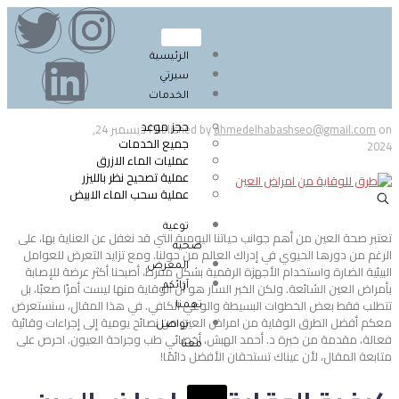
الرئيسية
سيرتي
الخدمات
حجز موعد
on
ahmedelhabashseo@gmail.com
Published by
ديسمبر 24,
جميع الخدمات
2024
عمليات الماء الازرق
عملية تصحيح نظر بالليزر
عملية سحب الماء الابيض
توعية
تعتبر صحة العين من أهم جوانب حياتنا اليومية التي قد نغفل عن العناية بها، على
صحية
الرغم من دورها الحيوي في إدراك العالم من حولنا. ومع تزايد التعرض للعوامل
المعرض
البيئية الضارة واستخدام الأجهزة الرقمية بشكل مفرط، أصبحنا أكثر عرضة للإصابة
بأمراض العين الشائعة. ولكن الخبر السار هو أن الوقاية منها ليست أمرًا صعبًا، بل
آرائكم
تتطلب فقط بعض الخطوات البسيطة والوعي الكافي. في هذا المقال، سنستعرض
تهمنا
معكم أفضل الطرق الوقاية من امراض العين من نصائح يومية إلى إجراءات وقائية
تواصل
فعالة، مقدمة من خبرة د. أحمد الهبش، أخصائي طب وجراحة العيون. احرص على
معنا
متابعة المقال، لأن عيناك تستحقان الأفضل دائمًا!