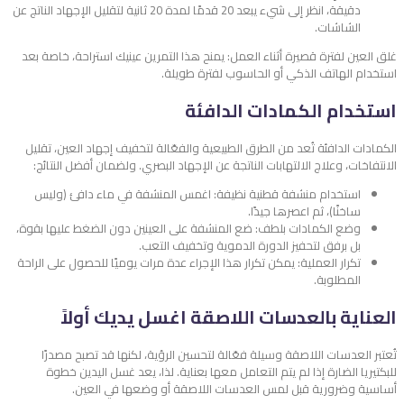
دقيقة، انظر إلى شيء يبعد 20 قدمًا لمدة 20 ثانية لتقليل الإجهاد الناتج عن
الشاشات.
غلق العين لفترة قصيرة أثناء العمل: يمنح هذا التمرين عينيك استراحة، خاصة بعد
استخدام الهاتف الذكي أو الحاسوب لفترة طويلة.
استخدام الكمادات الدافئة
الكمادات الدافئة تُعد من الطرق الطبيعية والفعّالة لتخفيف إجهاد العين، تقليل
الانتفاخات، وعلاج الالتهابات الناتجة عن الإجهاد البصري. ولضمان أفضل النتائج:
استخدام منشفة قطنية نظيفة: اغمس المنشفة في ماء دافئ (وليس
ساخنًا)، ثم اعصرها جيدًا.
وضع الكمادات بلطف: ضع المنشفة على العينين دون الضغط عليها بقوة،
بل برفق لتحفيز الدورة الدموية وتخفيف التعب.
تكرار العملية: يمكن تكرار هذا الإجراء عدة مرات يوميًا للحصول على الراحة
المطلوبة.
العناية بالعدسات اللاصقة اغسل يديك أولاً
تُعتبر العدسات اللاصقة وسيلة فعّالة لتحسين الرؤية، لكنها قد تصبح مصدرًا
للبكتيريا الضارة إذا لم يتم التعامل معها بعناية. لذا، يعد غسل اليدين خطوة
أساسية وضرورية قبل لمس العدسات اللاصقة أو وضعها في العين.