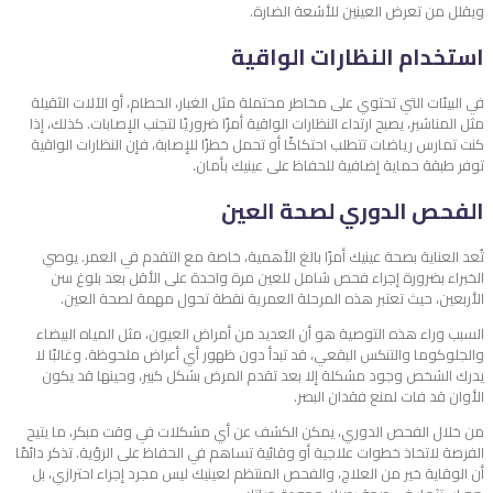
ويقلل من تعرض العينين للأشعة الضارة.
استخدام النظارات الواقية
في البيئات التي تحتوي على مخاطر محتملة مثل الغبار، الحطام، أو الآلات الثقيلة
مثل المناشير، يصبح ارتداء النظارات الواقية أمرًا ضروريًا لتجنب الإصابات. كذلك، إذا
كنت تمارس رياضات تتطلب احتكاكًا أو تحمل خطرًا للإصابة، فإن النظارات الواقية
توفر طبقة حماية إضافية للحفاظ على عينيك بأمان.
الفحص الدوري لصحة العين
تُعد العناية بصحة عينيك أمرًا بالغ الأهمية، خاصة مع التقدم في العمر. يوصي
الخبراء بضرورة إجراء فحص شامل للعين مرة واحدة على الأقل بعد بلوغ سن
الأربعين، حيث تعتبر هذه المرحلة العمرية نقطة تحول مهمة لصحة العين.
السبب وراء هذه التوصية هو أن العديد من أمراض العيون، مثل المياه البيضاء
والجلوكوما والتنكس البقعي، قد تبدأ دون ظهور أي أعراض ملحوظة. وغالبًا لا
يدرك الشخص وجود مشكلة إلا بعد تقدم المرض بشكل كبير، وحينها قد يكون
الأوان قد فات لمنع فقدان البصر.
من خلال الفحص الدوري، يمكن الكشف عن أي مشكلات في وقت مبكر، ما يتيح
الفرصة لاتخاذ خطوات علاجية أو وقائية تساهم في الحفاظ على الرؤية. تذكر دائمًا
أن الوقاية خير من العلاج، والفحص المنتظم لعينيك ليس مجرد إجراء احترازي، بل