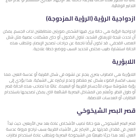
التدابير الوقائية.
ازدواجية الرؤية (الرؤية المزدوجة)
ازدواجية الرؤية هي حالة يرى فيها الشخص صورتين متطابقتين لذات الجسم. يمكن
أن تحدث نتيجة للإرهاق الشديد، تناول الكحول، أو حتى مشكلات عصبية مثل شلل
العصب القحفي. قد تكون أيضًا ناجمة عن جراحات تصحيح الإبصار، وتتطلب هذه
الحالة استشارة طبيب مختص لتحديد السبب ووضع خطة علاجية.
اللابؤرية
اللابؤرية هي اضطراب بصري ينجم عن تشوه في شكل القرنية أو عدسة العين، مما
يسبب انكسار الضوء بشكل غير منتظم وعدم تركيزه على الشبكية. هذا يؤدي إلى
رؤية مشوشة سواء للأجسام القريبة أو البعيدة. غالبًا ما تصاحب هذه الحالة قصر
أو طول النظر، وتُعتبر من المشاكل البصرية الشائعة التي يمكن تصحيحها باستخدام
النظارات أو العدسات اللاصقة.
قصر البصر الشيخوخي
قصر البصر الشيخوخي هو حالة تصيب الأشخاص عادة بعد سن الأربعين، حيث تبدأ
العين في فقدان قدرتها على التركيز على الأشياء القريبة بسبب تراجع مرونة عدسة
العين. يُعد هذا جزءًا طبيعيًا من الشيخوخة البصرية ويتطلب عادة استخدام نظارات