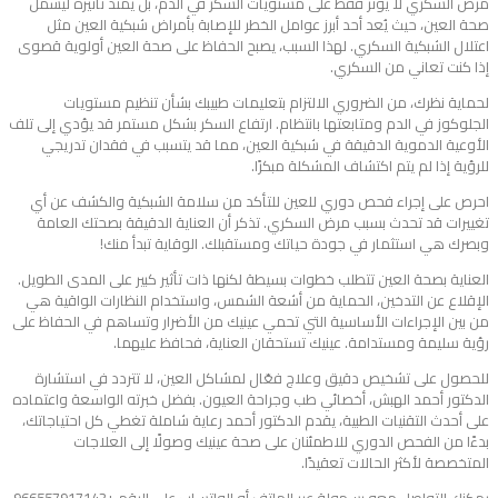
مرض السكري لا يؤثر فقط على مستويات السكر في الدم، بل يمتد تأثيره ليشمل
صحة العين، حيث يُعد أحد أبرز عوامل الخطر للإصابة بأمراض شبكية العين مثل
اعتلال الشبكية السكري. لهذا السبب، يصبح الحفاظ على صحة العين أولوية قصوى
إذا كنت تعاني من السكري.
لحماية نظرك، من الضروري الالتزام بتعليمات طبيبك بشأن تنظيم مستويات
الجلوكوز في الدم ومتابعتها بانتظام. ارتفاع السكر بشكل مستمر قد يؤدي إلى تلف
الأوعية الدموية الدقيقة في شبكية العين، مما قد يتسبب في فقدان تدريجي
للرؤية إذا لم يتم اكتشاف المشكلة مبكرًا.
احرص على إجراء فحص دوري للعين للتأكد من سلامة الشبكية والكشف عن أي
تغييرات قد تحدث بسبب مرض السكري. تذكر أن العناية الدقيقة بصحتك العامة
وبصرك هي استثمار في جودة حياتك ومستقبلك. الوقاية تبدأ منك!
العناية بصحة العين تتطلب خطوات بسيطة لكنها ذات تأثير كبير على المدى الطويل.
الإقلاع عن التدخين، الحماية من أشعة الشمس، واستخدام النظارات الواقية هي
من بين الإجراءات الأساسية التي تحمي عينيك من الأضرار وتساهم في الحفاظ على
رؤية سليمة ومستدامة. عينيك تستحقان العناية، فحافظ عليهما.
للحصول على تشخيص دقيق وعلاج فعّال لمشاكل العين، لا تتردد في استشارة
الدكتور أحمد الهبش، أخصائي طب وجراحة العيون. بفضل خبرته الواسعة واعتماده
على أحدث التقنيات الطبية، يقدم الدكتور أحمد رعاية شاملة تغطي كل احتياجاتك،
بدءًا من الفحص الدوري للاطمئنان على صحة عينيك وصولًا إلى العلاجات
المتخصصة لأكثر الحالات تعقيدًا.