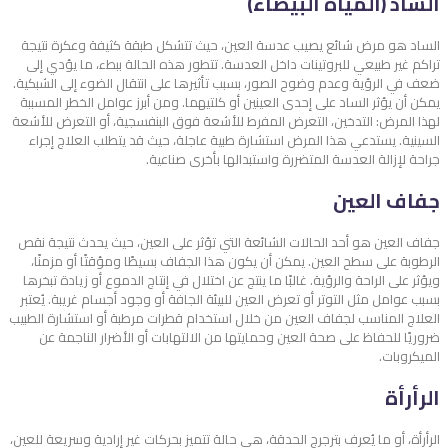
الساد (المياه البيضاء)
الساد هو مرض شائع يصيب عدسة العين، حيث تتشكل طبقة كثيفة وعكرة نتيجة
تراكم غير طبيعي للبروتينات داخل العدسة. تتطور هذه الحالة ببطء، ما يؤدي إلى
ضعف في الرؤية وعدم وضوح الصور، بسبب تأثيرها على انتقال الضوء إلى الشبكية.
يمكن أن يؤثر الساد على إحدى العينين أو كلتيهما. ومن أبرز عوامل الخطر المسببة
لهذا المرض: التدخين، التعرض المفرط للأشعة فوق البنفسجية، أو التعرض للأشعة
السينية. يستدعي هذا المرض استشارة طبية عاجلة، حيث قد يتطلب العلاج إجراء
جراحة لإزالة العدسة المتضررة واستبدالها بأخرى صناعية.
جفاف العين
جفاف العين هو أحد الحالات الشائعة التي تؤثر على العين، حيث يحدث نتيجة نقص
الرطوبة على سطح العين. يمكن أن يكون هذا الجفاف بسيطًا ومؤقتًا أو مزمنًا،
ويؤثر على الراحة والرؤية. غالبًا ما ينتج عن اختلال في إنتاج الدموع أو زيادة تبخرها
بسبب عوامل مثل التوتر أو تعرض العين للبيئة الجافة أو وجود أجسام غريبة. يُعتبر
العلاج المناسب لجفاف العين من خلال استخدام قطرات مرطبة أو استشارة الطبيب
ضروريًا للحفاظ على صحة العين وحمايتها من الالتهابات أو الأضرار الناجمة عن
الميكروبات.
الرأرأة
الرأرأة، أو ما يُعرف بترجرج الحدقة، هي حالة تتميز بحركات غير إرادية وسريعة للعين،