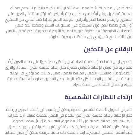
الحفاظ على نمط حياة نشط وممارسة التمارين الرياضية بانتظام لا يدعم صحتك
العامة فقط، بل يقلل أيضًا من خطر الإصابة بأمراض قد تؤثر سلبًا على العين مثل
السكري وارتفاع ضغط الدم وأمراض الأوعية الدموية. إذا كنت تعاني من السكري
أو ارتفاع ضغط الدم، فإن السيطرة على مستويات السكر وضغط الدم ضمن
المعدلات الطبيعية تعد خطوة حيوية لحماية الأوعية الدموية الدقيقة في العين
من التلف الذي قد يؤدي إلى مشكلات بصرية خطيرة.
الإقلاع عن التدخين
التدخين ليس فقط ضارًا بالصحة العامة، بل يشكل خطرًا كبيرًا على صحة العين أيضًا.
فقد يزيد من فرص الإصابة بأمراض خطيرة مثل إعتام عدسة العين (الساد)، والزرق
(الجلوكوما)، والتنكس البقعي المرتبط بالعمر، وهي حالات قد تؤدي في نهاية
المطاف إلى فقدان البصر بشكل دائم. الإقلاع عن التدخين خطوة أساسية لحماية
عينيك وضمان الحفاظ على صحة بصرك.
ارتداء النظارات الشمسية
التعرض الطويل لأشعة الشمس الضارة يمكن أن يتسبب في إتلاف العينين وزيادة
خطر الإصابة بإعتام عدسة العين مع التقدم في العمر. لحماية عينيك، ارتدِ نظارات
شمسية توفر حماية كاملة من الأشعة فوق البنفسجية (UV). هذه الخطوة
بسيطة لكنها فعّالة للغاية، خاصة إذا كنت تقضي فترات طويلة في الهواء الطلق
تحت أشعة الشمس المباشرة. ارتداء قبعة ذات حافة عريضة يمكن أن يعزز الحماية