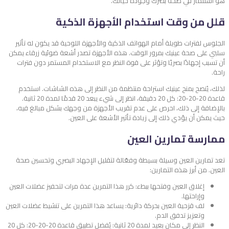
هو استثمار في صحة بصرك وجودة حياتك.
قلل من وقت استخدام الأجهزة الذكية
الجلوس لفترات طويلة أمام الهواتف الذكية والأجهزة اللوحية قد يكون له تأثير
سلبي على صحة عينيك بمرور الوقت. هذه الأجهزة تصدر أشعة ضوئية زرقاء يمكن
أن تسبب إجهادًا بصريًا وتؤثر على قوة النظر مع الاستخدام المستمر دون فترات
راحة.
لذلك، يُنصح بمنح عينيك استراحة منتظمة من النظر إلى هذه الشاشات. استخدم
قاعدة 20-20-20: كل 20 دقيقة، انظر إلى شيء يبعد 20 قدمًا لمدة 20 ثانية.
بالإضافة إلى ذلك، احرص على عدم تقريب الأجهزة من وجهك بشكل مبالغ فيه،
حيث يمكن أن يؤدي ذلك إلى زيادة تأثير الأشعة على العين.
ممارسة تمارين العين
تعد تمارين العين وسيلة بسيطة وفعّالة لتقليل الإجهاد البصري وتحسين صحة
العين. من أبرز هذه التمارين:
إغلاق العين وفتحها ببطء: كرر هذا التمرين عدة مرات لتحفيز عضلات العين
وإراحتها.
لف قزحية العين بحركة دائرية: يساعد هذا التمرين على تنشيط عضلات العين
وتعزيز تدفق الدم.
النظر إلى مكان بعيد لمدة 20 ثانية: يُفضل تطبيق قاعدة 20-20-20: كل 20