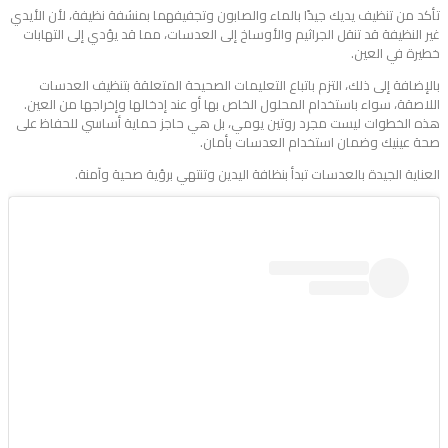
تأكد من تنظيف يديك جيدًا بالماء والصابون وتجفيفهما بمنشفة نظيفة، لأن الأيدي
غير النظيفة قد تنقل الجراثيم والأوساخ إلى العدسات، مما قد يؤدي إلى التهابات
خطيرة في العين.
بالإضافة إلى ذلك، التزم باتباع التعليمات الصحيحة المتعلقة بتنظيف العدسات
اللاصقة، سواء باستخدام المحلول الخاص بها أو عند إدخالها وإخراجها من العين.
هذه الخطوات ليست مجرد روتين يومي، بل هي حاجز حماية أساسي للحفاظ على
صحة عينيك وضمان استخدام العدسات بأمان.
العناية الجيدة بالعدسات تبدأ بنظافة اليدين وتنتهي برؤية صحية وآمنة.