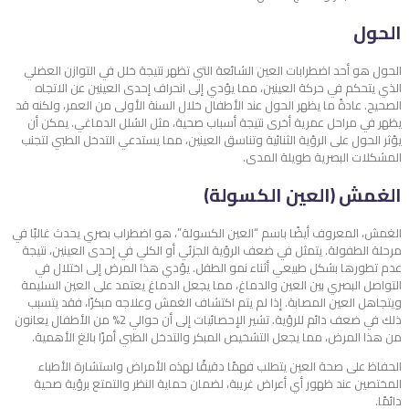
الحول
الحول هو أحد اضطرابات العين الشائعة التي تظهر نتيجة خلل في التوازن العضلي
الذي يتحكم في حركة العينين، مما يؤدي إلى انحراف إحدى العينين عن الاتجاه
الصحيح. عادةً ما يظهر الحول عند الأطفال خلال السنة الأولى من العمر، ولكنه قد
يظهر في مراحل عمرية أخرى نتيجة أسباب صحية، مثل الشلل الدماغي. يمكن أن
يؤثر الحول على الرؤية الثنائية وتناسق العينين، مما يستدعي التدخل الطبي لتجنب
المشكلات البصرية طويلة المدى.
الغمش (العين الكسولة)
الغمش، المعروف أيضًا باسم “العين الكسولة”، هو اضطراب بصري يحدث غالبًا في
مرحلة الطفولة. يتمثل في ضعف الرؤية الجزئي أو الكلي في إحدى العينين، نتيجة
عدم تطورها بشكل طبيعي أثناء نمو الطفل. يؤدي هذا المرض إلى اختلال في
التواصل البصري بين العين والدماغ، مما يجعل الدماغ يعتمد على العين السليمة
ويتجاهل العين المصابة. إذا لم يتم اكتشاف الغمش وعلاجه مبكرًا، فقد يتسبب
ذلك في ضعف دائم للرؤية. تشير الإحصائيات إلى أن حوالي 2% من الأطفال يعانون
من هذا المرض، مما يجعل التشخيص المبكر والتدخل الطبي أمرًا بالغ الأهمية.
الحفاظ على صحة العين يتطلب فهمًا دقيقًا لهذه الأمراض واستشارة الأطباء
المختصين عند ظهور أي أعراض غريبة، لضمان حماية النظر والتمتع برؤية صحية
دائمًا.