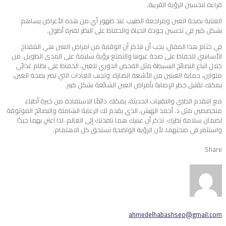
قراءة لتحسين الرؤية القريبة.
العناية بصحة العين ومراجعة الطبيب عند ظهور أي من هذه الأعراض يساهم
بشكل كبير في تحسين جودة الحياة والحفاظ على النظر لفترة أطول.
في ختام هذا المقال، يجب أن نتذكر أن الوقاية من امراض العين هي المفتاح
الأساسي للحفاظ على صحة عيوننا والتمتع برؤية سليمة على المدى الطويل. من
خلال اتباع النصائح البسيطة مثل الفحص الدوري للعين، الحفاظ على نظام غذائي
متوازن، حماية العينين من الأشعة الضارة، وتجنب العادات التي تضر بصحة العين،
يمكنك تقليل خطر الإصابة بأمراض العين الشائعة بشكل كبير.
مع التقدم الطبي والتقنيات الحديثة، يمكنك دائمًا الاستفادة من خبرة أطباء
متخصصين مثل د. أحمد الهبش، الذي يقدم لك الرعاية الشاملة والنصائح الموثوقة
لضمان سلامة نظرك. تذكر أن عينيك هما نافذتك إلى العالم، لذا اعتنِ بهما جيدًا
واستثمر في صحتهما، لأن الرؤية الواضحة تستحق كل الاهتمام.
Share
ahmedelhabashseo@gmail.com