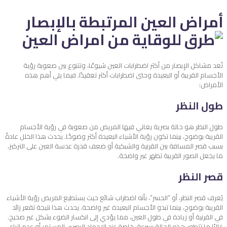
أمراض العين المرتبطة بالإبصار
تُعد مشاكل الإبصار من أكثر اضطرابات العين شيوعًا، وتتنوع بين صعوبة رؤية
الأجسام القريبة أو البعيدة وحتى اضطرابات أكثر تعقيدًا. فيما يلي أهم هذه
الأمراض:
طول النظر
طول النظر هو حالة بصرية يعاني فيها المريض من صعوبة في رؤية الأجسام
القريبة بوضوح، بينما تكون رؤية الأشياء البعيدة أكثر وضوحًا. يحدث هذا الخلل عادةً
بسبب قصر المسافة بين القرنية والشبكية أو ضعف قدرة عدسة العين على التركيز،
ما يجعل الصور القريبة تظهر غير واضحة.
قصر النظر
يُعرف قصر النظر، أو “الحسر”، بأنه اضطراب شائع حيث يستطيع المريض رؤية الأشياء
القريبة بوضوح، بينما تبدو الأجسام البعيدة غير واضحة. يحدث هذا نتيجة تقعر زائد
في القرنية أو زيادة في طول العين، مما يؤدي إلى انكسار الضوء بشكل غير صحيح.
غالبًا ما تتطور هذه الحالة بسرعة، خاصة عند الإجهاد البصري المستمر أو عدم اتباع