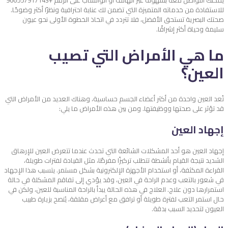
يمكنك التواصل معه بسهولة عبر الهاتف أو الواتساب على الرقم +966557917143
للاستفادة من خدماته المتميزة التي تضمن لك عناية احترافية ونظرًا أكثر وضوحًا.
صحتك البصرية تستحق الأفضل، فلا تتردد في اتخاذ الخطوة الأولى نحو عيون
سليمة وحياة أكثر إشراقًا.
ما هي الأمراض التي تصيب
العين؟
تُعد العين واحدة من أكثر أعضاء الجسم حساسية، وهناك العديد من الأمراض التي
قد تؤثر على صحتها ووظيفتها. ومن بين هذه الأمراض ما يلي:
إجهاد العين
إجهاد العين هو أحد المشكلات الشائعة التي تحدث عندما تتعرض العين للإرهاق
الشديد نتيجة القيام بأنشطة تتطلب تركيزًا مفرطًا، مثل القيادة لفترات طويلة،
القراءة المكثفة، أو استخدام الأجهزة الإلكترونية بشكل مستمر. يتسبب هذا الإجهاد
في شعور بالتعب وعدم الراحة في العين، وقد يؤدي إلى تفاقم المشكلة في حالة
استمرارها دون علاج. العلاج في هذه الحالة يبدأ بالراحة المناسبة للعين، ولكن في
حال استمر التعب لفترة طويلة أو ترافق مع أعراض مقلقة، يُنصح بزيارة طبيب
العيون لتحديد السبب بدقة.