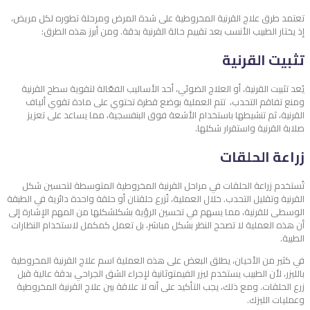
تعتمد طرق علاج القرنية المخروطية على شدة المرض ومرحلة تطوره لكل مريض،
إذ يختار الطبيب الأنسب بعد تقييم حالة القرنية بدقة. ومن أبرز هذه الطرق:
تثبيت القرنية
يُعد تثبيت القرنية، أو العلاج الضوئي، أحد الأساليب الفعّالة لتقوية سطح القرنية
ومنع تفاقم التحدب، تتم العملية بوضع قطرة تحتوي على مادة تقوي ألياف
القرنية، ثم تنشيطها باستخدام الأشعة فوق البنفسجية، مما يساعد على تعزيز
صلابة القرنية واستقرار شكلها.
زراعة الحلقات
تُستخدم زراعة الحلقات في مراحل القرنية المخروطية المتوسطة لتحسين شكل
القرنية وتقليل التحدب. خلال العملية، تُزرع حلقتان أو حلقة واحدة دائرية في الطبقة
الوسطى للقرنية، مما يسهم في تحسين الرؤية بشكلشكلها من المهم الإشارة إلى
أن هذه العملية لا تصحح النظر بشكل مباشر، بل تعمل كمكمل لاستخدام النظارات
الطبية.
في كثير من الأحيان، يطلق البعض على هذه العملية اسم علاج القرنية المخروطية
بالليزر، لأن الطبيب يستخدم ليزر الفيمتوثانية لإجراء الشق الجراحي بدقة عالية قبل
زرع الحلقات. ومع ذلك، يجب التأكيد على أنه لا علاقة بين علاج القرنية المخروطية
وعمليات الليزك.