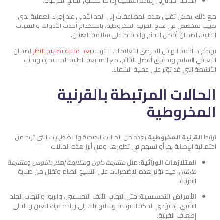
الحاجة أحيانًا إلى إعادة العملية إذا لم تتحقق النتائج المرجوة.
مع ذلك، يمكن تقليل هذه المضاعفات إلى الحد الأدنى عند إجراء العملية لدى
طبيب متخصص في علاج القرنية المخروطية، باستخدام أحدث الأدوات والتقنيات
الطبية، لضمان أفضل النتائج والحفاظ على سلامة العينين.
يوضح د. أحمد الهبش للمرضى التعليمات اللازمة
بعد عملية تصحيح النظر
لضمان
التعافي السليم وتحقيق أفضل النتائج، مع المتابعة الطبية المستمرة وتجنب
الأنشطة التي قد تؤثر على عملية الشفاء.
الحالات المرتبطة بالقرنية
المخروطية
ترتبط
القرنية المخروطية
بعدد من الحالات الصحية والاضطرابات التي تزيد من
احتمالية الإصابة بها أو تسهم في تطورها، ومن أبرز هذه الحالات:
المتلازمات الوراثية:
مثل
متلازمة داون
و
متلازمة إهلرز دانلوس
و
متلازمة
مارفان
، حيث تؤثر هذه الاضطرابات على النسيج الضام وتقلل من صلابة
القرنية.
الأمراض التحسسية:
مثل التهاب الأنف التحسسي، والربو، والتهاب الجلد
التأتبي، إذ تؤدي الحكة المزمنة والالتهابات إلى زيادة فرك العين وبالتالي
إضعاف القرنية.