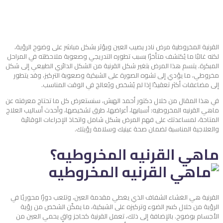
القرنية المخروطية مرض نادر يصيب العين ويؤثر بشكل مباشر على وضوح الرؤية،
لكنه غالبًا ما يُكتشف متأخرًا بسبب تطوره التدريجي وصعوبة ملاحظته في المراحل
المبكرة. يتسم هذا المرض بتغير شكل القرنية من الشكل الدائري الطبيعي إلى شكل
مخروطي، ما يؤدي إلى تشوه الصورة على الشبكية وصعوبة التركيز، وقد يتطور
إلى مضاعفات أكثر تعقيدًا إذا لم يُشخص ويُعالج في الوقت المناسب.
في هذا المقال من خلال دكتور أحمد الهبش، سنستعرض كل ما تحتاج معرفته عن
ماهي القرنيه المخروطيه: أسبابها، أعراضها، طرق تشخيصها، وأحدث أساليب العلاج
المتاحة، لمساعدتك على فهم المرض بشكل شامل واتخاذ الإجراءات الوقائية
والعلاجية المناسبة لضمان صحة عينيك وسلامة رؤيتك.
ماهي القرنيه المخروطيه؟
القرنية هي الغشاء الشفاف الذي يغطي مقدمة العين، وتلعب دورًا محوريًا في
الرؤية من خلال كسر الضوء وتركيزه على الشبكية، ما يمكّن الشخص من رؤية
الأجسام بوضوح. بالإضافة إلى ذلك، تعمل القرنية كحاجز واقٍ يحمي العين من