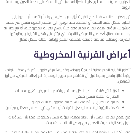
الغبار والملوثات، مما يجعلها عنصرًا أساسيًا في الحفاظ على صحة العين وسلامة
الرؤية.
في بعض الحالات، قد تصبح القرنية أرق من الطبيعي وتبدأ بالتمدد أو البروز إلى
الخارج بشكل يشبه القمة أو المثلث، مما يؤدي إلى انكسار الضوء بشكل غير صحيح
وتشوش الرؤية. هذه الحالة المعروفة طبيًا باسم القرنية المخروطية، أو بالإنجليزية
(Keratoconus)، تُعد من الأمراض النادرة التي تؤثر على شكل القرنية ووظيفتها
البصرية، وتتطلب متابعة دقيقة للكشف المبكر وإدارة الحالة بشكل فعال.
أعراض القرنية المخروطية
تتطور القرنية المخروطية تدريجيًا وببطء، وقد يستغرق ظهور الأعراض عدة سنوات،
وتبدأ غالبًا بشكل بسيط قبل أن تتفاقم مع مرور الوقت إذا لم يُعالج المرض، من أبرز
الأعراض:
تغيّر نتائج كشف النظر بشكل مستمر واضطرار المريض لتغيير عدسات
النظارات الطبية بشكل متكرر.
صعوبة النظر إلى الأضواء الساطعة وظهور هالات حولها.
ضعف الرؤية ليلاً، مما يجعل القيادة أو المشي في الظلام صعبًا وغير آمن.
مع تقدم المرض، يمكن أن يزداد تدهور الرؤية بشكل ملحوظ، مما يثير تساؤلات
حول إمكانية حدوث العمى في بعض الحالات الشديدة.
من الأخطاء الشائعة لدى المرضى هو التفكير في إجراء عمليات الليزك لتصحيح النظر،