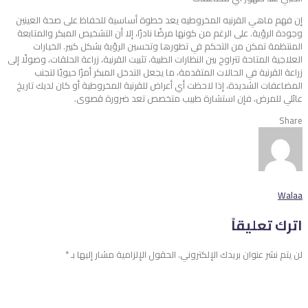
إن فهم ماهي القرنيه المخروطيه يعد خطوة أساسية للحفاظ على صحة العينين
وجودة الرؤية. على الرغم من كونها مرضًا نادرًا، إلا أن التشخيص المبكر والمتابعة
المنتظمة تمكن من التحكم في تطورها وتحسين الرؤية بشكل كبير. الخيارات
العلاجية المتاحة تتراوح بين النظارات الطبية، تثبيت القرنية، زراعة الحلقات، وصولًا إلى
زراعة القرنية في الحالات المتقدمة، ما يجعل التدخل المبكر أمرًا حيويًا لتجنب
المضاعفات الشديدة، إذا لاحظت أي أعراض للقرنية المخروطية أو كان لديك تاريخ
عائلي للمرض، فإن استشارة طبيب متخصص تعد ضرورة قصوى.
Share
Walaa
اترك تعليقاً
لن يتم نشر عنوان بريدك الإلكتروني.
الحقول الإلزامية مشار إليها بـ
*