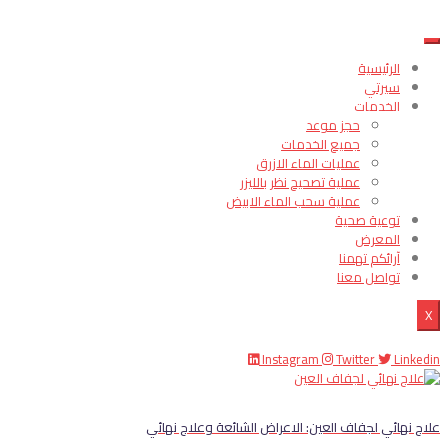
الرئيسية
سيرتي
الخدمات
حجز موعد
جميع الخدمات
عمليات الماء الازرق
عملية تصحيح نظر بالليزر
عملية سحب الماء الابيض
توعية صحية
المعرض
آرائكم تهمنا
تواصل معنا
X
Instagram
Twitter
Linkedin
علاج نهائي لجفاف العين: الاعراض الشائعة وعلاج نهائي