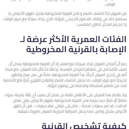
الوقت.
من المهم جدًا الكشف المبكر وعلاج القرنية المخروطية بمجرد ظهور الأعراض، إذ
يساهم ذلك في إيقاف التدهور التدريجي للرؤية، الذي يزداد سوءًا مع مرور الوقت
إذا لم يتم التدخل الطبي المناسب.
الفئات العمرية الأكثر عرضة لـ
الإصابة بالقرنية المخروطية
رغم أن أمراض العيون تزداد شيوعًا مع العمر، إلا أن القرنية المخروطية يمكن أن
تصيب الأشخاص في معظم المراحل العمرية، وغالبًا ما تتأثر كلتا العينين، مع شدة
أكبر في إحدى العينين أحيانًا.
تبدأ القرنية المخروطية عادةً في سن مبكر وتتطور
تدريجيًا مع مرور الوقت، ما يجعل الكشف المبكر والعلاج الفوري أمرًا بالغ الأهمية
للحد من تفاقم المشكلة والحفاظ على وضوح الرؤية.
ولا يقتصر هذا المرض على الأطفال فقط، بل يمكن أن يصيب أي فئة عمرية، سواء
صغارًا أو كبارًا، حيث يرتبط علاج القرنية المخروطية بظهور الأعراض. وفي بعض
الحالات، قد تمر سنوات عديدة – تصل إلى حوالي عشر سنوات – قبل أن تظهر
الأعراض بشكل واضح، مما يجعل المراقبة الدورية للعينين ضرورة حقيقية.
كيفية تشخيص القرنية