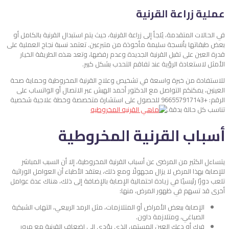
عملية زراعة القرنية
في الحالات المتقدمة، يُلجأ إلى زراعة القرنية، حيث يتم استبدال القرنية بالكامل أو
بعض طبقاتها بأنسجة سليمة مأخوذة من متبرعين. تعتمد نسبة نجاح العملية على
قدرة العين على تقبل القرنية الجديدة وعدم رفضها، وتعد هذه الطريقة الخيار
الأمثل لاستعادة الرؤية عند تفاقم التحدب بشكل كبير.
للاستفادة من خبرة واسعة في تشخيص وعلاج القرنية المخروطية وحماية صحة
العينين، يمكنكم التواصل مع الدكتور أحمد الهبش عبر الاتصال أو الواتساب على
الرقم: +966557917143 للحصول على استشارة متخصصة وخطة علاجية شخصية
تناسب كل حالة بدقة.
أسباب القرنية المخروطية
يتساءل الكثير من المرضى عن أسباب القرنية المخروطية، إلا أن السبب المباشر
للإصابة بهذا المرض لا يزال مجهولًا ومع ذلك، يعتقد الأطباء أن العوامل الوراثية
تلعب دورًا رئيسيًا في زيادة احتمالية الإصابة بالإضافة إلى ذلك، هناك عدة عوامل
أخرى قد تسهم في ظهور المرض، منها:
الإصابة ببعض الأمراض أو المتلازمات، مثل الرمد الربيعي، التهاب الشبكية
الصباغي، ومتلازمة داون.
فرك أو دعك العين المستمر، الذي يؤدي إلى إضعاف القرنية مع مرور