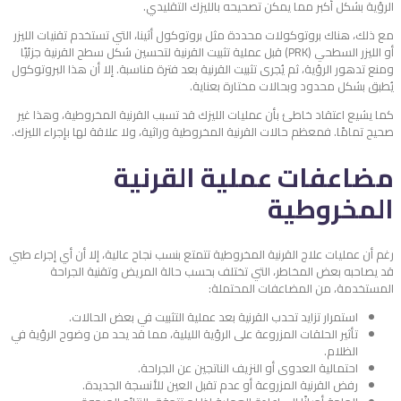
الرؤية بشكل أكبر مما يمكن تصحيحه بالليزك التقليدي.
مع ذلك، هناك بروتوكولات محددة مثل بروتوكول أثينا، التي تستخدم تقنيات الليزر
أو الليزر السطحي (PRK) قبل عملية تثبيت القرنية لتحسين شكل سطح القرنية جزئيًا
ومنع تدهور الرؤية، ثم يُجرى تثبيت القرنية بعد فترة مناسبة. إلا أن هذا البروتوكول
يُطبق بشكل محدود وبحالات مختارة بعناية.
كما يشيع اعتقاد خاطئ بأن عمليات الليزك قد تسبب القرنية المخروطية، وهذا غير
صحيح تمامًا. فمعظم حالات القرنية المخروطية وراثية، ولا علاقة لها بإجراء الليزك.
مضاعفات عملية القرنية
المخروطية
رغم أن عمليات علاج القرنية المخروطية تتمتع بنسب نجاح عالية، إلا أن أي إجراء طبي
قد يصاحبه بعض المخاطر، التي تختلف بحسب حالة المريض وتقنية الجراحة
المستخدمة، من المضاعفات المحتملة:
استمرار تزايد تحدب القرنية بعد عملية التثبيت في بعض الحالات.
تأثير الحلقات المزروعة على الرؤية الليلية، مما قد يحد من وضوح الرؤية في
الظلام.
احتمالية العدوى أو النزيف الناتجين عن الجراحة.
رفض القرنية المزروعة أو عدم تقبل العين للأنسجة الجديدة.