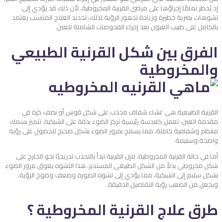
إذ يُحظر تمامًا إجراؤها على مرضى القرنية المخروطية، لأن ذلك قد يؤدي إلى
تشوهات بصرية خطيرة وزيادة تدهور الرؤية.
لذلك، تحديد العلاج المناسب يعتمد
بالكامل على طبيب العيون بعد إجراء الفحوصات الشاملة للعين.
الفرق بين شكل القرنية الطبيعي
والمخروطية
القرنية الطبيعية هي غشاء شفاف محدب على شكل قوس أو نصف كرة في
مقدمة العين، تعمل كعدسة رئيسية تركز الضوء بدقة على الشبكية. تتميز بسمك
منتظم وشفافية كاملة، مما يسمح بمرور الضوء بشكل صحيح للحصول على رؤية
واضحة وسليمة.
أما في حالة القرنية المخروطية، فإن القرنية تبدأ بالتحدب تدريجيًا نحو الخارج على
شكل مخروطي بدلاً من الشكل الطبيعي المستدير. هذا التشوه يعوق مرور الضوء
بشكل سليم إلى الشبكية، مما يؤدي إلى تشوه الصورة وضعف وضوح الرؤية،
ويجعل من الصعب رؤية التفاصيل الدقيقة.
طرق علاج القرنية المخروطية ؟