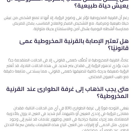
يعيش حياة طبيعية؟
رغم أن القرنية المخروطية تؤثر على وضوح الرؤية، إلا أنها لا تمنع الشخص من عيش
حياة طبيعية ومرضية. مع التشخيص المبكر والعلاج المناسب، يمكن للمريض
ممارسة أنشطته اليومية بشكل آمن والاستمتاع بحياة متوازنة.
هل تعتبر الإصابة بالقرنية المخروطية عمىً
قانونيًا؟
عادةً، القرنية المخروطية لا تُصنَّف كعمى قانوني، إلا في الحالات المتقدمة جدًا
حيث يؤدي تدهور الرؤية إلى فقدان بصر شديد. في هذه الحالات النادرة، قد تُعتبر
الرؤية ضعيفة بدرجة كافية لتصنيفها كعمى قانوني، مما يستدعي متابعة دقيقة
مع طبيب العيون المختص.
متى يجب الذهاب إلى غرفة الطوارئ عند القرنية
المخروطية؟
ينبغي التوجه فورًا إلى غرفة الطوارئ (ER) في أي من الحالات التالية: فقدان
مفاجئ للرؤية في إحدى العينين أو كلتيهما، ألم شديد في العين لا يزول بالأدوية
المعتادة، بعد إجراء عملية جراحية في العين وظهور علامات قد تشير إلى وجود
عدوى، مثل الحمى أو إفرازات من العين، اتباع هذه التعليمات يضمن سرعة التدخل
الطبي عند ظهور أي مضاعفات