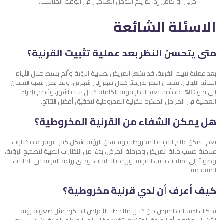
جزئي أو كامل إذا لم يتم التدخل العلاجي في الوقت المناسب.
الاسئلة الشائعة
متى يتحسن النظر بعد عملية تثبيت القرنية؟
بعد عملية تثبيت القرنية، قد يشعر المريض بضبابية الرؤية وألم بسيط خلال الأيام
الثلاثة الأولى. يتحسن النظر تدريجيًا خلال شهر إلى شهرين، وقد تصل نسبة التحسن
إلى نحو 80%. عادةً يستعيد النظر قوته الكاملة خلال ستة أشهر، ويُنصح بإجراء
العملية في المراحل المبكرة للقرنية المخروطية لتحقيق أفضل النتائج.
هل يمكن الشفاء من القرنية المخروطية؟
نعم، يمكن علاج القرنية المخروطية وتحسين الرؤية بشكل كبير. تتوفر عدة خيارات
علاجية حسب حالة المريض ومرحلة المرض، بدءًا من النظارات الطبية لتصحيح الرؤية،
وصولاً إلى عمليات تثبيت القرنية، وزراعة الحلقات، وحتى زراعة القرنية في الحالات
المتقدمة.
كيف أعرف أن لدي قرنية مخروطية؟
يمكنك اكتشاف المرض من خلال ملاحظة الأعراض المبكرة مثل صعوبة رؤية
الأشياء بوضوح، أو الحاجة المتكررة لتغيير مقاسات النظارات الطبية بشكل سريع.