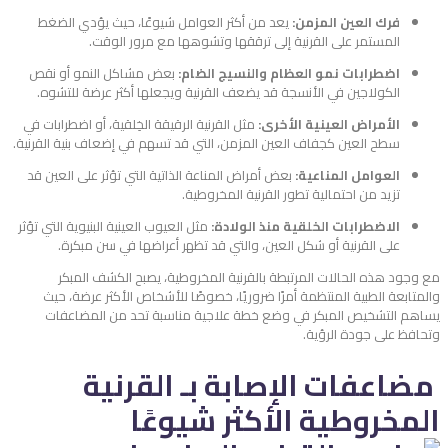
فرك العين المزمن:
يعد من أكثر العوامل شيوعًا، حيث يؤدي الضغط
المستمر على القرنية إلى ترققها وتشوهها مع مرور الوقت.
اضطرابات نمو العظام والنسيج الضام:
بعض مشاكل النمو أو نقص
الكولاجين في الأنسجة قد يضعف القرنية ويجعلها أكثر عرضة للتشوه.
الأمراض العينية الأخرى:
مثل القرنية الرقيقة الخِلقية، أو اضطرابات في
سطح العين كجفاف العين المزمن، التي قد تسهم في إضعاف بنية القرنية.
العوامل المناعية:
بعض أمراض المناعة الذاتية التي تؤثر على العين قد
تزيد من احتمالية تطور القرنية المخروطية.
الاضطرابات الخلقية منذ الولادة:
مثل العيوب العينية البنيوية التي تؤثر
على القرنية أو شكل العين، والتي قد تظهر أعراضها في سن مبكرة.
مع وجود هذه الحالات المرتبطة بالقرنية المخروطية، يصبح الكشف المبكر
والمتابعة الطبية المنتظمة أمرًا ضروريًا، خصوصًا للأشخاص الأكثر عرضة، حيث
يساهم التشخيص المبكر في وضع خطة علاجية مناسبة تحد من المضاعفات
وتحافظ على جودة الرؤية.
مضاعفات الإصابة بـ القرنية
المخروطية الأكثر شيوعًا