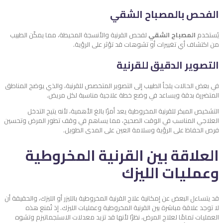
الفحص بالمصباح الشقي
يُستخدم
المصباح الشقي
لفحص القرنية والأنسجة المحيطة، مما يمكّن الطبيب
من اكتشاف أي تغييرات أو تشوهات قد تؤثر على الرؤية.
التصوير الدقيق للقرنية
في بعض الحالات يلجأ الطبيب إلى التصوير المتخصص للقرنية، والذي يوضح المناطق
المتضررة بدقة ويساعد في وضع خطة علاجية مناسبة لكل مريض.
التشخيص المبكر للقرنية المخروطية يعد أمرًا بالغ الأهمية، لأنه يتيح التدخل
العلاجي المناسب في الوقت الصحيح، مما يساهم في وقف تطور المرض وتحسين
فرص الحفاظ على الرؤية وسلامة العين على المدى الطويل.
العلاقة بين القرنية المخروطية
وعمليات الليزك
قد يتساءل البعض عن إمكانية علاج القرنية المخروطية بالليزر أو الليزك، والحقيقة أن
لا توجد علاقة مباشرة بين القرنية المخروطية وعمليات الليزك. إذ تُمنع هذه
العمليات تمامًا لعلاج المرض، نظرًا لأنها قد تزيد معدلات الاستجماتيزم وتشوه