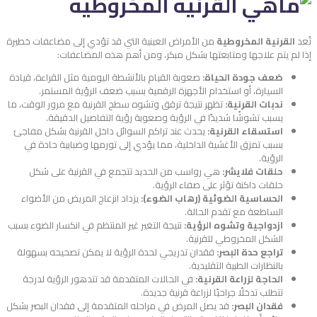
تُعد
القرنية المخروطية
من الأمراض العينية التي قد تؤدي إلى مضاعفات خطيرة
إذا لم يتم علاجها ومتابعتها بشكل مبكر، ومن أهم هذه المضاعفات:
ضعف جودة الحياة:
صعوبة القيام بالأنشطة اليومية مثل القراءة، قيادة
السيارة، أو استخدام الأجهزة الرقمية بسبب ضعف الرؤية المستمر.
ندبات القرنية:
تظهر نتيجة ترقق وتشوه سطح القرنية مع مرور الوقت، ما
يسبب تشوشًا شديدًا في الرؤية وصعوبة رؤية التفاصيل الدقيقة.
استسقاء القرنية:
يحدث عند تراكم السوائل داخل القرنية بشكل مفاجئ
بسبب تمزق الأغشية الداخلية، مما يؤدي إلى تورمها وضبابية حادة في
الرؤية.
حلقات فلايشر:
هي رواسب من الحديد تتجمع في القرنية على شكل
حلقات داكنة تؤثر على صفاء الرؤية.
الحساسية الضوئية (رهاب الضوء):
يزداد انزعاج المريض من الأضواء
الساطعة مع تقدم الحالة.
ازدواجية وتشوه الرؤية:
نتيجة التغير غير المنتظم في انكسار الضوء بسبب
الشكل المخروطي للقرنية.
تراجع حدة البصر:
فقدان تدريجي لحدة الرؤية لا يمكن تصحيحه بسهولة
بالنظارات الطبية التقليدية.
الحاجة لزراعة القرنية:
في الحالات المتقدمة قد تتدهور الرؤية لدرجة
تتطلب تدخلًا جراحيًا لزراعة قرنية جديدة.
فقدان البصر:
قد يصل المرض في مراحله المتقدمة إلى فقدان البصر بشكل