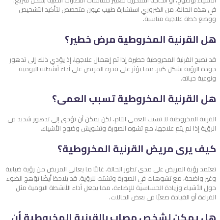
في هذه الحالة، من الضروري استشارة طبيب عيون متخصص لتأكيد التشخيص
ووضع خطة علاجية مناسبة.
هل القرنية المخروطية مرض خطير؟
قد تصبح القرنية المخروطية خطيرة إذا تم إهمال علاجها، إذ يؤدي ذلك إلى تدهور
جودة الرؤية بشكل كبير، مما يؤثر على قدرة المريض على أداء أنشطته اليومية
ونوعية حياته.
هل القرنية المخروطية تسبب العمى؟
القرنية المخروطية لا تسبب العمى التام، لكن يمكن أن تؤدي إلى تدهور شديد في
الرؤية إذا لم يتم علاجها، مع تشوه الصورة وتشويش وضوح الأشياء.
كيف يرى مريض القرنية المخروطية؟
تعتمد رؤية المريض على مدى تطور الحالة. غالبًا ما يعاني المريض من رؤية ضبابية
وغير واضحة، مع تشوهات في الصورة وتشتت للرؤية. قد يلاحظ أيضًا توَهج الضوء
حول الأشياء وزيادة الحساسية للإضاءة، مما يجعل أداء الأنشطة اليومية مثل
القراءة أو القيادة صعبًا في بعض الحالات.
هل يمكن لشخص مصاب بالقرنية المخروطية أن