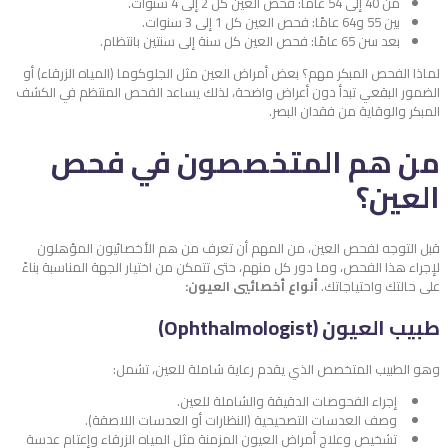
من 40 إلى 54 عامًا: فحص العين كل 2 إلى 4 سنوات.
بين 55 و64 عامًا: فحص العين كل 1 إلى 3 سنوات.
بعد سن 65 عامًا: فحص العين كل سنة إلى سنتين بانتظام.
لماذا الفحص المبكر مهم؟ بعض أمراض العين مثل الجلوكوما (المياه الزرقاء) أو
الضمور البقعي تبدأ دون أعراض واضحة، لذلك يساعد الفحص المنتظم في الكشف
المبكر والوقاية من فقدان البصر.
من هم المتخصصون في فحص
العين؟
قبل التوجه لفحص العين، من المهم أن تعرف من هم الأخصائيون المؤهلون
لإجراء هذا الفحص، وما دور كل منهم، حتى تتمكن من اختيار الجهة المناسبة بناءً
على حالتك واحتياجاتك.
أنواع أخصائيي العيون:
طبيب العيون (Ophthalmologist)
وهو الطبيب المتخصص الذي يقدم رعاية شاملة للعين، تشمل:
إجراء الفحوصات الدقيقة والشاملة للعين.
وصف العدسات التصحيحية (النظارات أو العدسات اللاصقة).
تشخيص وعلاج أمراض العيون المزمنة مثل المياه الزرقاء وإعتام عدسة