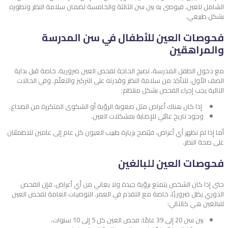
الشامل للعين، فيوصى به بين سن الثالثة والخامسة لضمان سلامة النظر وتطوره
بشكل طبيعي.
فحوصات العين للأطفال في سن المدرسة
والمراهقين
مع دخول الطفل المدرسة، تصبح الحاجة لفحص العين ضرورية، خاصة قبل بداية
الصف الأول، للتأكد من سلامة النظر وقدرته على التركيز والتعلّم. وفي الحالات
التالية يجب إجراء الفحص بشكل منتظم:
إذا كان هناك أعراض مثل صعوبة الرؤية أو الشكوى المتكررة من الصداع.
وجود تاريخ عائلي للإصابة بمشكلات العين.
أما إذا لم تظهر أي أعراض، فيُنصح بزيارة طبيب العيون كل عام إلى عامين للاطمئنان
على صحة النظر.
فحوصات العين للبالغين
حتى إذا كان الشخص يتمتع برؤية جيدة ولا يعاني من أي أعراض، فإن الفحص
الدوري يظل ضروريًا، خاصة مع التقدم في العمر. التوصيات العامة لفحص العين
للبالغين هي كالتالي:
بين سن 20 إلى 39 عامًا: فحص العين كل 5 إلى 10 سنوات.