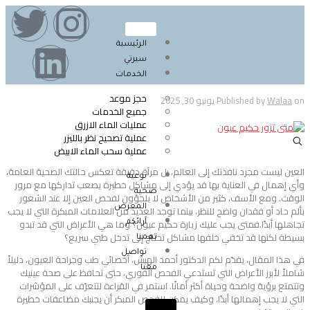
الرئيسية
سيرتي
الخدمات
حجز موعد
on
Walaa
Published by
يونيو 30, 2025
جميع الخدمات
عمليات الماء الازرق
عملية تصحيح نظر بالليزر
عملية سحب الماء الابيض
العين ليست مجرد نافذتك إلى العالم، بل مرآة دقيقة تعكس حالتك الصحية العامة،
توعية
وأي إهمال في العناية بها قد يؤدي إلى مشاكل خطيرة يصعب تداركها مع مرور
صحية
الوقت. ومع الأسف، كثير من الأشخاص لا يلجؤون لفحص العين إلا عند الشعور
المعرض
بألم حاد أو فقدان واضح للنظر، بينما توجد العديد من العلامات المبكرة التي لا يجب
تجاهلها أبدًا.
فمتى يجب عليك زيارة حكيم عيون؟ وما هي الأعراض التي قد تبدو
آرائكم
بسيطة لكنها قد تخفي خلفها مشاكل تحتاج إلى تدخل طبي سريع؟
تهمنا
تواصل
في هذا المقال، يقدّم لكم الدكتور أحمد الهبش، أخصائي طب وجراحة العيون، دليلاً
معنا
شاملاً لأبرز الأعراض التي تستدعي الفحص الفوري، حتى تحافظ على صحة عينيك
وتتمتع برؤية واضحة وحياة أكثر أمانًا.
استمر في القراءة لتتعرّف على المؤشرات
التي لا يجب إهمالها أبدًا، وكيف يمكن للفحص المبكر أن يجنبك مضاعفات خطيرة