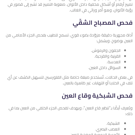
تمييز أرقام أو أشكال مخفية داخل الألوان. صعوبة التمييز قد تشير إلى قصور في
رؤية الألوان، وهو أمر وراثي في الغالب.
فحص المصباح الشقّي
أداة مجهرية دقيقة مزوّدة بضوء قوي، تسمح للطبيب بفحص الجزء الأمامي من
العين بوضوح، ويشمل:
الجفون والرموش.
القرنية والقزحية.
العدسة.
السوائل داخل العين.
في بعض الحالات، تُستخدم صبغة خاصة مثل الفلورسين لتسهيل الكشف عن أي
تلف في الخلايا أو التهابات غير ظاهرة بالعين.
فحص الشبكية وقاع العين
ويُعرف أيضًا بـ”تنظير قاع العين”، ويهدف لفحص الجزء الخلفي من العين بما في
ذلك:
الشبكية.
العصب البصري.
الأوعية الدموية المغذية للعين.