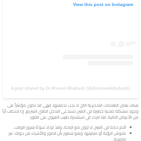
View this post on Instagram
A post shared by Dr Ahmed Alhabash (@drahmedalhabash)
هناك بعض العلامات التحذيرية التي لا يجب تجاهلها، فهي قد تكون مؤشراً على
وجود مشكلة صحية خطيرة في العين تستدعي التدخل الطبي السريع. إذا لاحظت أياً
من الأعراض التالية، فلا تتردد في استشارة طبيب العيون على الفور:
آلام حادة في العين لا تزول مع الراحة، وقد تزداد سوءًا بمرور الوقت.
تشوش الرؤية أو ضبابيتها، وهو شعور بأن الصور والأشياء من حولك غير
واضحة.