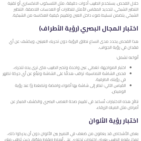
خلال الفحص، يستخدم الطبيب أدوات دقيقة، مثل التلسكوب الانكساري أو تقنية
التنظير الشبكي، لتحديد المقاس الأمثل للنظارات أو العدسات اللاصقة. التنظير
الشبكي يتضمن تسليط ضوء داخل العين وتقييم كيفية انعكاسه من الشبكية.
اختبار المجال البصري (رؤية الأطراف)
هذا الفحص يحدد مدى اتساع نطاق الرؤية دون تحريك العينين، ويكشف عن أي
فقدان في رؤية الجوانب.
أنواعه تشمل:
اختبار المواجهة: تغطي عين واحدة وتخبر الطبيب متى ترى يده تتحرك.
فحص الشاشة التماسية: تراقب هدفًا على الشاشة وتبلّغ عن أي حركة تظهر
في رؤيتك الطرفية.
القياس الآلي: تنظر إلى شاشة بها أضواء وامضة وتضغط زرًا عند رؤية
الوميض.
نتائج هذه الاختبارات تُساعد في تقييم صحة العصب البصري والكشف المبكر عن
أمراض مثل المياه الزرقاء.
اختبار رؤية الألوان
بعض الأشخاص قد يعانون من ضعف في التمييز بين الألوان دون أن يدركوا ذلك.
لهذا، يقوم الطبيب بعرض اختبارات تحتوي على أنماط ونقاط ملوّنة، حيث يُطلب منك