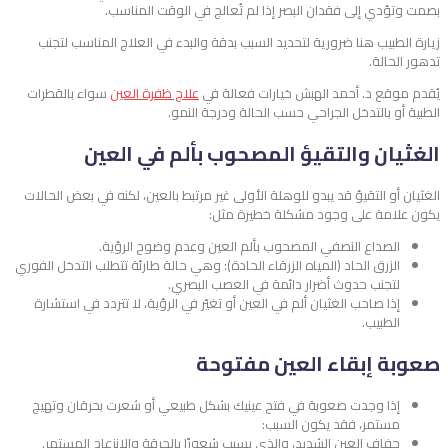
بصمت وتؤدي إلى فقدان البصر إذا لم تُعالج في الوقت المناسب.
زيارة الطبيب هنا ضرورية لتحديد السبب بدقة والبدء في العلاج المناسب لتجنب
تدهور الحالة.
يُقدم موقع د. أحمد الهبش خيارات فعالة في
علاج ظفرة العين
سواء بالقطرات
الطبية أو بالتدخل الجراحي حسب الحالة ودرجة النمو.
الغثيان والتقيؤ المصحوب بألم في العين
الغثيان أو التقيؤ قد يبدو للوهلة الأولى غير مرتبط بالعين، لكنه في بعض الحالات
يكون علامة على وجود مشكلة خطيرة مثل:
الصداع النصفي المصحوب بألم العين وعدم وضوح الرؤية.
الزرق الحاد (المياه الزرقاء الحادة): وهي حالة طارئة تتطلب التدخل الفوري
لتجنب حدوث أضرار دائمة في العصب البصري.
إذا صاحب الغثيان ألم في العين أو تغيّر في الرؤية، لا تتردد في استشارة
الطبيب.
صعوبة إبقاء العين مفتوحة
إذا وجدت صعوبة في فتح عينيك بشكل طبيعي أو شعرت بحرقان وتهيج
مستمر، فقد يكون السبب:
جفاف العين الشديد، والذي يسبب شعورًا بالحرقة والانزعاج المستمر.