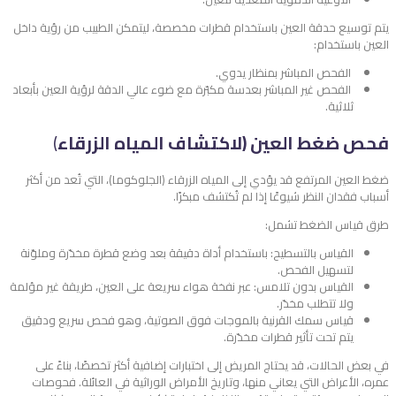
يتم توسيع حدقة العين باستخدام قطرات مخصصة، ليتمكن الطبيب من رؤية داخل
العين باستخدام:
الفحص المباشر بمنظار يدوي.
الفحص غير المباشر بعدسة مكبّرة مع ضوء عالي الدقة لرؤية العين بأبعاد
ثلاثية.
فحص ضغط العين (لاكتشاف المياه الزرقاء
)
ضغط العين المرتفع قد يؤدي إلى المياه الزرقاء (الجلوكوما)، التي تُعد من أكثر
أسباب فقدان النظر شيوعًا إذا لم تُكتشف مبكرًا.
طرق قياس الضغط تشمل:
القياس بالتسطيح: باستخدام أداة دقيقة بعد وضع قطرة مخدّرة وملوّنة
لتسهيل الفحص.
القياس بدون تلامس: عبر نفخة هواء سريعة على العين، طريقة غير مؤلمة
ولا تتطلب مخدّر.
قياس سمك القرنية بالموجات فوق الصوتية، وهو فحص سريع ودقيق
يتم تحت تأثير قطرات مخدّرة.
في بعض الحالات، قد يحتاج المريض إلى اختبارات إضافية أكثر تخصصًا، بناءً على
عمره، الأعراض التي يعاني منها، وتاريخ الأمراض الوراثية في العائلة.
فحوصات