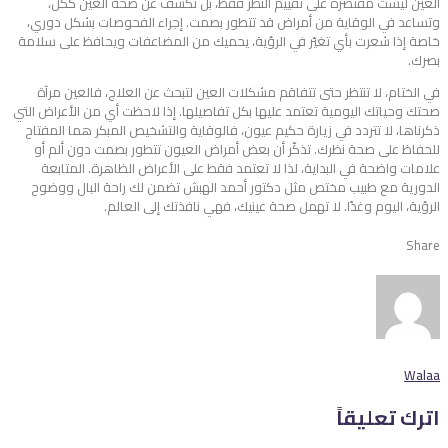
العين ليست مقتصرة على تقييم النظر فقط، بل تكشف عن صحة العين ككل،
وتساعد في الوقاية من أمراض قد تتطور بصمت. إجراء الفحوصات بشكل دوري،
خاصة إذا شعرت بأي تغيّر في الرؤية، يحميك من المضاعفات ويحافظ على سلامة
بصرك.
في الختام، لا تنتظر حتى تتفاقم مشكلات العين لتبحث عن العلاج، فالعين مرآة
صحتك وحياتك اليومية تعتمد عليها بكل تفاصيلها. إذا لاحظت أي من الأعراض التي
ذكرناها، لا تتردد في زيارة حكيم عيون، فالوقاية والتشخيص المبكر هما المفتاح
للحفاظ على صحة نظرك. تذكّر أن بعض أمراض العيون تتطور بصمت دون ألم أو
علامات واضحة في البداية، لذا لا تعتمد فقط على الأعراض الظاهرة. المتابعة
الدورية مع طبيب مختص مثل دكتور أحمد الهبش تضمن لك راحة البال ووضوح
الرؤية، اليوم وغدًا. لا تهمل صحة عينيك، فهي نافذتك إلى العالم.
Share
Walaa
اترك تعليقاً