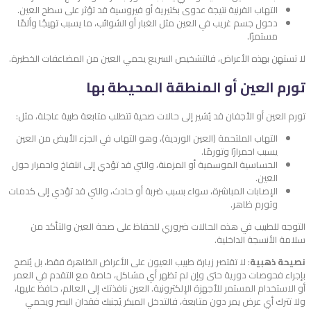
التهاب القرنية نتيجة عدوى بكتيرية أو فيروسية قد تؤثر على سطح العين.
دخول جسم غريب في العين مثل الغبار أو الشوائب، ما يسبب تهيجًا وألمًا
مستمرًا.
لا تستهِن بهذه الأعراض، فالتشخيص السريع يحمي العين من المضاعفات الخطيرة.
تورم العين أو المنطقة المحيطة بها
تورم العين أو الأجفان قد يُشير إلى حالات صحية تتطلب متابعة طبية عاجلة، مثل:
التهاب الملتحمة (العين الوردية)، وهو التهاب في الجزء الأبيض من العين
يسبب احمرارًا وتورمًا.
الحساسية الموسمية أو المزمنة، والتي قد تؤدي إلى انتفاخ واحمرار حول
العين.
الإصابات المباشرة، سواء بسبب ضربة أو حادث، والتي قد تؤدي إلى كدمات
وتورم ظاهر.
التوجه للطبيب في هذه الحالات ضروري للحفاظ على صحة العين والتأكد من
سلامة الأنسجة الداخلية.
نصيحة ذهبية
:
لا تقتصر زيارة طبيب العيون على الأعراض الظاهرة فقط، بل يُنصح
بإجراء فحوصات دورية حتى وإن لم تظهر أي مشاكل، خاصة مع التقدم في العمر
أو الاستخدام المستمر للأجهزة الإلكترونية.
العين نافذتك إلى العالم، حافظ عليها،
ولا تترك أي عرض يمر دون متابعة، فالتدخل المبكر يُجنبك فقدان البصر ويحمي