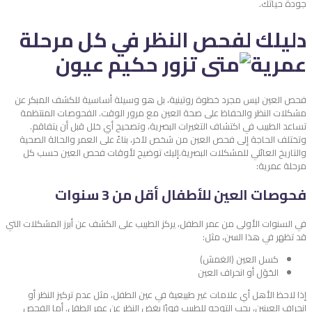
جودة حياتك.
دليلك لفحص النظر في كل مرحلة
عمرية
فحص العين ليس مجرد خطوة روتينية، بل هو وسيلة أساسية للكشف المبكر عن
مشكلات النظر والحفاظ على صحة العين مع مرور الوقت. الفحوصات المنتظمة
تساعد الطبيب في اكتشاف التغيرات البصرية، وتصحيح أي خلل قبل أن يتفاقم.
وتختلف الحاجة إلى فحص العين من شخص لآخر، بناءً على العمر والحالة الصحية
والتاريخ العائلي للمشكلات البصرية.
إليك توضيح لأوقات فحص العين حسب كل
مرحلة عمرية:
فحوصات العين للأطفال أقل من 3 سنوات
في السنوات الأولى من عمر الطفل، يركز الطبيب على الكشف عن أبرز المشكلات التي
قد تظهر في هذا السن، مثل:
كسل العين (الغمش)
الحَوَل أو انحراف العين
إذا لاحظ الأهل أي علامات غير طبيعية في عين الطفل، مثل عدم تركيز النظر أو
انحراف العينين، يجب التوجه للطبيب فورًا بغض النظر عن عمر الطفل. أما الفحص