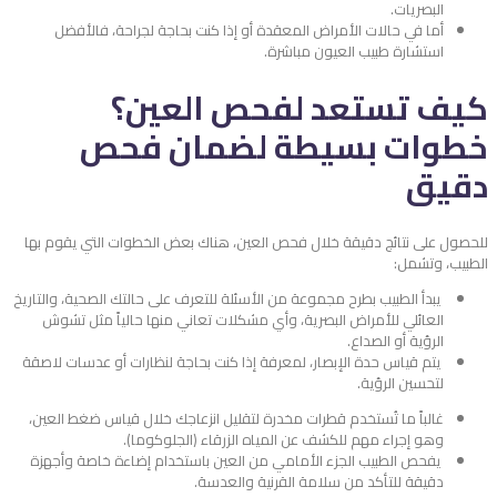
البصريات.
أما في حالات الأمراض المعقدة أو إذا كنت بحاجة لجراحة، فالأفضل
استشارة طبيب العيون مباشرة.
كيف تستعد لفحص العين؟
خطوات بسيطة لضمان فحص
دقيق
للحصول على نتائج دقيقة خلال فحص العين، هناك بعض الخطوات التي يقوم بها
الطبيب، وتشمل:
يبدأ الطبيب بطرح مجموعة من الأسئلة للتعرف على حالتك الصحية، والتاريخ
العائلي للأمراض البصرية، وأي مشكلات تعاني منها حالياً مثل تشوش
الرؤية أو الصداع.
يتم قياس حدة الإبصار، لمعرفة إذا كنت بحاجة لنظارات أو عدسات لاصقة
لتحسين الرؤية.
غالباً ما تُستخدم قطرات مخدرة لتقليل انزعاجك خلال قياس ضغط العين،
وهو إجراء مهم للكشف عن المياه الزرقاء (الجلوكوما).
يفحص الطبيب الجزء الأمامي من العين باستخدام إضاءة خاصة وأجهزة
دقيقة للتأكد من سلامة القرنية والعدسة.