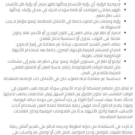
ازدواجية الرؤية، أي رؤية الأجسام وكأنها تظهر مرتين أو رؤية ظل للأشياء.
ظهور مفاجئ لعوامات أو نقاط سوداء تتحرك في مجال رؤيتك، وكأنها
ذباب طائر صغير.
رؤية ومضات من الضوء خاصة في الأماكن المظلمة، وهو مؤشر لا يجب
الاستهانة به.
احمرار أو تغيّر لون بياض العين إلى اللون الوردي أو الأحمر، فقد يكون
علامة على التهاب، عدوى أو حساسية تحتاج للعلاج.
جفاف العين الشديد المصحوب بزيادة غير معتادة في إفراز الدموع.
الصداع المستمر المرتبط بالإجهاد البصري، خاصة بعد استخدام الأجهزة
الإلكترونية لفترات طويلة.
تراجع أو تغيّر في مستوى الرؤية، وهو عرض خطير قد يشير إلى مشكلات
مثل المياه الزرقاء (الجلوكوما)، إعتام عدسة العين أو الضمور البقعي
المرتبط بالتقدم في السن.
حساسية غير معتادة تجاه الضوء، حتى في الأماكن ذات الإضاءة المعتدلة.
لا تنتظر حتى تتفاقم المشكلة أو تزداد الأعراض سوءًا، فزيارة طبيب العيون في
الوقت المناسب قد تكون الفارق بين العلاج السهل وبين مضاعفات يصعب تداركها
لاحقًا. صحة عينيك ليست أمرًا ثانويًا، بل جزء أساسي من جودة حياتك اليومية.
ولهذا، يقدم الدكتور أحمد الهبش رعاية متكاملة لصحة العين باستخدام أحدث
الأساليب الطبية وأدق الأجهزة، بدءًا من الفحوصات الروتينية وحتى العلاجات
التخصصية المتقدمة.
لا تتردد في الاستفادة من خبرته الطويلة وحرصه الدائم على تقديم أفضل رعاية
ممكنة لعينيك. للتواصل وحجز المواعيد، اتصل الآن أو تواصل عبر واتساب على