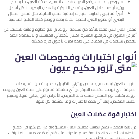
في بعض الحالات، يضع الطبيب قطرات لتوسيع حدقة العين، ما يسمح
برؤية أوضح لداخل العين، وفحص الشبكية والعصب البصري بشكل أفضل.
أخيراً، قد يُجري الطبيب اختبارات إضافية حسب الحاجة، مثل فحص المجال
البصري أو تصوير العين، لتحديد الحالة بدقة ووضع خطة العلاج المناسبة.
فحص العين ليس فقط للتأكد من سلامة الرؤية، بل هو خطوة وقائية للكشف عن
أمراض العيون في مراحلها المبكرة. اختيار الأخصائي المناسب والاستعداد الجيد
للفحص يساعدك في الحفاظ على صحة نظرك لأطول فترة ممكنة.
أنواع اختبارات وفحوصات العين
اختبارات العين ليست مجرد فحص روتيني للنظر، بل مجموعة من الفحوصات
الدقيقة التي تهدف للكشف المبكر عن أي مشكلة قد تؤثر على صحة العين وجودة
الرؤية. يختلف نوع الفحص حسب حالة المريض، الأعراض التي يعاني منها، وتقييم
الطبيب المختص. إليك أبرز هذه الاختبارات وما يكشفه كل منها:
اختبار قوة عضلات العين
في هذا الفحص، يقيّم الطبيب عضلات العين المسؤولة عن تحريكها في جميع
الاتجاهات. يُطلب منك متابعة جسم متحرك، مثل قلم أو ضوء صغير، بينما يراقب
الطبيب حركات عينيك للتأكد من: