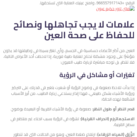
الرقم: +966557917143، وامنح عينيك العناية التي تستحقها.
علامات لا يجب تجاهلها ونصائح
للحفاظ على صحة العين
العين من أكثر الأعضاء حساسية في الجسم، وأي تغيّر بسيط في وظيفتها قد يكون
مؤشرًا على وجود مشكلة تحتاج لعناية طبية فورية. إذا لاحظت أحد الأعراض التالية،
فلا تنتظر، بل توجه مباشرة لزيارة طبيب العيون:
تغيّرات أو مشاكل في الرؤية
إذا بدأت تلاحظ صعوبة في وضوح الرؤية أو شعرت بتغير في قدرتك على التركيز
ورؤية الأشياء بشكل طبيعي، فهذا إنذار يستدعي زيارة الطبيب. من أبرز الأسباب
الشائعة لهذه الحالة:
قصر النظر أو طول النظر:
صعوبة في رؤية الأشياء القريبة أو البعيدة بوضوح.
الاستجماتيزم (انحراف القرنية):
تشوّه في الرؤية بسبب انحناء غير منتظم في
سطح القرنية.
الزَّرَق (المياه الزرقاء):
ارتفاع ضغط العين، وهو من الحالات التي قد تتطور