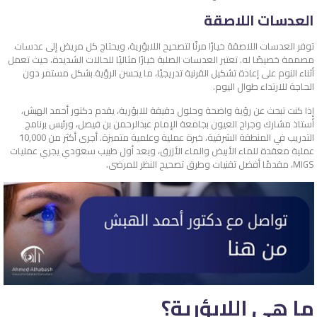
العدسات اللاصقة
توفر العدسات اللاصقة خيارًا مرنًا لتصحيح اللابؤرية، ويحتاج كل مريض إلى عدسات
مصممة خصيصًا له. تعتبر العدسات الصلبة خيارًا مثاليًا للحالات الشديدة، حيث تعمل
أثناء النوم على إعادة تشكيل القرنية تدريجيًا، ما يحسن الرؤية بشكل مستمر دون
الحاجة للارتداء طوال اليوم.
إذا كنت تبحث عن رؤية واضحة وحلول دقيقة للابؤرية، يقدم دكتور أحمد الهبش،
أستاذ مشارك وجراح العيون بجامعة الإمام عبدالرحمن بن فيصل، ورئيس برنامج
التدريب في المنطقة الشرقية، خبرة عملية وعلمية متميزة. أجرى أكثر من 10,000
عملية معقدة للماء الأبيض والماء الأزرق، ويعد أول طبيب سعودي يجري عمليات
MIGS، مقدمًا أفضل تقنيات و
طرق تصحيح النظر
للمرضى.
ما هي اللابؤرية؟