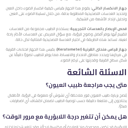
جهاز الانكسار الذاتي:
يقوم هذا الجهاز بقياس كيفية انكسار الضوء داخل العين
وتحديد العدسات التصحيحية المطلوبة بدقة، من خلال تسليط الضوء على العين
وتحليل ارتداد الأشعة من الشبكية.
فحص الإبصار بالعدسات التجريبية:
يستخدم الطبيب مجموعة من العدسات
لتقييم أيها يوفر أفضل وضوح للرؤية، مع سؤال المريض عن العدسات الأكثر راحة
لعينه. تساعد هذه الطريقة في اختيار العدسة التصحيحية المثالية لكل حالة.
جهاز قياس منحنى القرنية (Keratometer):
يقيس هذا الجهاز انحناءات القرنية
في مركزها ويحدد مناطق الانحدار والانبساط، مما يوفر للطبيب تصورًا دقيقًا عن
شكل سطح القرنية وقدرتها على تركيز الضوء.
الاسئلة الشائعة
متى يجب مراجعة طبيب العيون؟
يُنصح بزيارة طبيب العيون فور ملاحظة أي تشوش أو صعوبة في الرؤية. الأطفال
يحتاجون إلى متابعة دقيقة حسب توصية الطبيب لضمان اكتشاف أي اضطرابات
مبكرًا.
هل يمكن أن تتغير درجة اللابؤرية مع مرور الوقت؟
اللابؤرية قد تكون موجودة منذ الولادة أو مكتسبة لاحقًا، وقد تتغير شدتها إذا لم