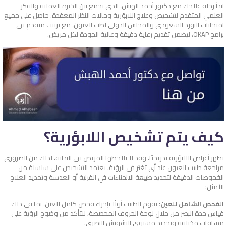
ابدأ رحلة علاجك مع دكتور أحمد الهبش، الذي يجمع بين الخبرة العملية والفكر
العلمي المتقدم لتشخيص وعلاج اللابؤرية وحالات النظر المعقدة. حاصل على جميع
امتحانات البورد السعودي والمجلس الدولي لطب العيون، مع ترتيب متقدم في
برامج OKAP، ليضمن تقديم رعاية دقيقة وعالية الجودة لكل مريض.
كيف يتم تشخيص اللابؤرية؟
تظهر أعراض اللابؤرية تدريجيًا، وقد لا يلاحظها المريض في البداية، لذلك من الضروري
مراجعة طبيب العيون عند أي تغيّر في الرؤية. يعتمد التشخيص على سلسلة من
الفحوصات الدقيقة لتحديد طبيعة الانحناءات في القرنية أو العدسة وتحديد العلاج
الأمثل:
الفحص الشامل للعين:
يقوم الطبيب أولًا بإجراء فحص كامل للعين، بما في ذلك
قياس حدة البصر من خلال لوحة الحروف المخصصة، للتأكد من وضوح الرؤية على
مسافات مختلفة وتحديد مستوى التشويش البصري.