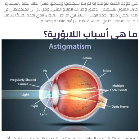
على جودة الحياة اليومية إذا لم يتم تشخيصها وعلاجها مبكرًا. لذلك يُنصح باستشارة
خبراء العيون للتشخيص الدقيق وخيارات العلاج المثلى، ومن بين أبرز المتخصصين في
هذا المجال دكتور أحمد الهبش، استشاري أمراض العيون، الذي يقدم تقييمًا شاملًا
للحالات ويوفر الحلول المناسبة لضمان رؤية واضحة وصحية.
ما هي أسباب اللابؤرية؟
العوامل الوراثية:
تلعب الوراثة دورًا محوريًا في الإصابة باللابؤرية، حيث يمكن أن