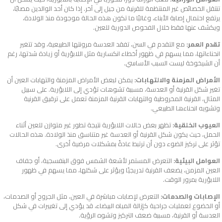
تنتقل الخصائص غير المنتظمة للقرنية من جيل إلى آخر. إذا كان أحد الوالدين مصابًا،
يرتفع احتمال إصابة الأبناء، وغالبًا ما تكون هذه الحالة موجودة منذ الولادة،
ويكشف عنها فقط خلال الفحوص الدورية للعين.
تقدم العمر:
مع التقدم في السن، تفقد العدسة مرونتها الطبيعية، وقد تتغير
انحناءاتها، مما يسهم في ظهور أخطاء انكسارية مثل اللابؤرية أو زيادة شدتها، رغم
أن الشيخوخة ليست السبب الأساسي.
الأمراض المزمنة والالتهابات:
يمكن لبعض الأمراض المزمنة والتهابات العين أن
تغير شكل القرنية أو العدسة، مسببة تشوهات تؤدي إلى اللابؤرية. على سبيل
المثال، القرنية المخروطية والتهابات القرنية المزمنة تعمل على ترقيق القرنية
وتشويه انحناءها الطبيعي.
العيوب الخلقية:
تظهر بعض حالات اللابؤرية نتيجة تطور غير متوازن للعين أثناء
الحمل، حيث يكون شكل القرنية أو العدسة غير متناسق منذ الولادة. هذه الحالات
تؤثر على تركيز الضوء دون أن ترتبط عادةً بمشكلات مرضية أخرى.
العوامل البيئية:
التعرض المستمر لأشعة الشمس فوق البنفسجية، أو جفاف
العين المزمن، يضعف القرنية تدريجيًا ويؤثر على شكلها، مما يسهم في ظهور
اللابؤرية بمرور الوقت.
الإصابات والصدمات:
التعرض لإصابات مباشرة في العين، مثل الجروح أو الصدمات،
أو الخضوع لعمليات جراحية كإزالة المياه البيضاء، قد يؤدي إلى تغييرات في شكل
العدسة أو القرنية، مسببة ضعف التركيز وتشوه الرؤية.