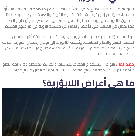
اللابؤرية هي اضطراب بصري خلقي ينشأ عن انحناءات غير منتظمة في قرنية العين أو
عدستها، ما يؤدي إلى رؤية مشوشة للأشياء القريبة والبعيدة على حد سواء. غالبًا
ما تكون اللابؤرية موجودة منذ الولادة، وقد تترافق مع قصر النظر أو طول النظر،
مما يجعل من الصعب على الأطفال التعبير عن مشكلة الرؤية في مراحلهم المبكرة.
لهذا السبب، يُنصح بإجراء فحوصات عيون دورية بدءًا من عمر ستة أشهر لضمان
الكشف المبكر والعلاج المناسب. وتُصنف اللابؤرية إلى نوعين رئيسيين: لابؤرية القرنية
وتنتج عن تشوه غير منتظم في القرنية، لابؤرية العدسة وتنتج عن انحناء غير متناسق
في عدسة العين الداخلية.
إجهاد العين
ينتج عن الاستخدام المفرط للشاشات والقراءة المطولة دون راحة. ينصح
د. أحمد الهبش عبر موقعه باتباع قاعدة 20-20-20 لحماية العين من الإجهاد.
ما هي أعراض اللابؤرية؟