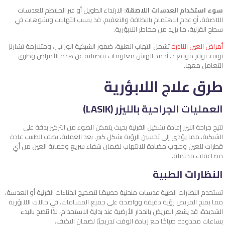
سوء استخدام العدسات اللاصقة:
الارتداء الطويل أو غير المنتظم للعدسات
اللاصقة، أو عدم الاهتمام بالنظافة والتعقيم، قد يسبب التهابات وتشوهات في
سطح القرنية، ما يزيد من مخاطر اللابؤرية.
أمراض العين النادرة
تشمل التهاب العنبية، ضمور الشبكية الوراثي، ومتلازمة تشارلز
بونيه. يوفر موقع د. أحمد الهبش معلومات تفصيلية عن هذه الأمراض وطرق
التعامل معها.
طرق علاج اللابؤرية
العمليات الجراحية بالليزر (LASIK)
تتيح جراحة الليزر إعادة تشكيل القرنية بحيث يتمكن الضوء من التركيز بدقة على
الشبكية، مما يؤدي إلى تحسين الرؤية بشكل كبير. بعد العملية، يصف الطبيب عادة
قطرات للعين وحبوب مضادة للالتهاب لضمان شفاء سريع وحماية العين من أي
مضاعفات محتملة.
النظارات الطبية
تستخدم النظارات الطبية عدسات منحنية خصيصًا لتصحيح انحناءات القرنية أو العدسة،
مما يمنح المريض رؤية دقيقة وواضحة على جميع المسافات. في حالات اللابؤرية
الشديدة، قد يشعر المريض بانحدار الأرضية عند بداية الاستخدام، لذا يُنصح بالبدء
بساعات محدودة صباحًا مع زيادة الوقت تدريجيًا لضمان التكيف.