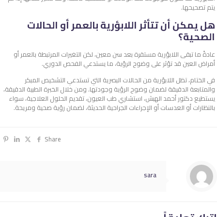
يتم تصحيحها.
هل يمكن أن تتأثر اللابؤرية بالعمر أو الحالات
الصحية؟
عادةً ما تبقى اللابؤرية مستقرة بعد سن معين، لكن التغيرات المرتبطة بالعمر أو
أمراض العين قد تؤثر على وضوح الرؤية، ما يستدعي الفحص الدوري.
في الختام، تظل
اللابؤرية
من الحالات البصرية التي تستدعي التشخيص المبكر
والمتابعة الدقيقة لضمان وضوح الرؤية وجودتها. ومن خلال الخبرة الطبية الدقيقة،
يستطيع دكتور أحمد الهبش، استشاري طب العيون، تقديم الحلول العلاجية، سواء
بالنظارات أو العدسات أو الإجراءات الجراحية الحديثة، لضمان رؤية صحية ومريحة.
Share
sara