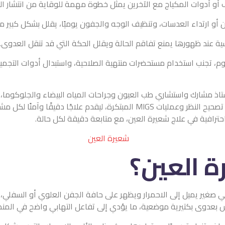
رين يمثل خطوة مهمة للوقاية من انتشار البكتيريا المسببة للشعيرة.
ظيف الوجه والجفون يوميًا، يقلل بشكل كبير من خطر العدوى.
قم الحالة ويقلل الحكة التي قد تنقل العدوى.
ضرات منتهية الصلاحية، واستبدال أدوات التجميل الخاصة بالعين بشكل
لعيون وجراحات المياه البيضاء والجلوكوما، الذي يجمع بين الخبرة الأ
10,000 عملية معقدة. يتميز الدكتور باستخدام أحدث تقنيات تصحيح النظر وعمليات MIGS المبتكرة، ليقدم علاجًا دقيقًا وآمنًا لكل 
لعين، مع متابعة دقيقة لكل حالة.
؟
ويظهر على حافة الجفن العلوي أو السفلي، ويشبه في شكله البثرة السط
ية، ما يؤدي إلى تفاعل التهابي واضح في المنطقة المصابة.