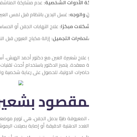
 الأدوات الشخصية:
عدم مشاركة المناشف أو أدوات المكياج مع الآخ
 والوجه:
غسل اليدين بانتظام قبل لمس العين أو ارتداء العدسات، وتن
كلات مبكرًا:
علاج التهابات الجفن أو الحساسية عند ظهورها يمنع تفا
تحضرات التجميل:
إزالة مكياج العيون قبل النوم، تجنب استخدام مستح
و علاج شعيرة العين مع دكتور أحمد الهبش، أستاذ مشارك واستشاري طب ا
حاضرات الدولية، للحصول على رعاية شخصية واحترافية في علاج شعيرة ا
لمقصود بشعيرة العين
 المعروفة طبيًا بدمل الجفن، هي تورم موضعي صغير يميل إلى الاحمرار 
 الغدد الدهنية الدقيقة أو إصابة بصيلات الرموش بعدوى بكتيرية موضع