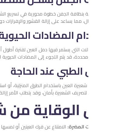
مية بنظافة الجفن خطوة محورية في تسريع الشفاء ومنع تفاقم العدو
، مما يساعد على إزالة القشور والإفرازات دون التسبب في تهيج العين 
م المضادات الحيوية
ات التي يستمر فيها دمل العين لفترة أطول أو تظهر علامات عدوى أ
ومحددة، قد يتم اللجوء إلى المضادات الحيوية الفموية، وذلك وفق تقيي
 الطبي عند الحاجة
 شعيرة العين باستخدام الطرق المنزلية، أو استمرت لفترة طويلة، يصب
لتصريف الشعيرة بأمان، وقد يتطلب الأمر إزالة رمش قريب لتخفيف الالته
الوقاية من شعيرة ال
ت المضرة:
الامتناع عن فرك العينين أو لمسها مباشرة يحمي الغدد الده