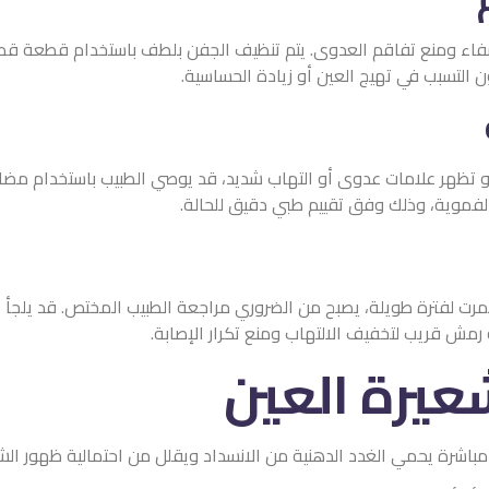
ى. يتم تنظيف الجفن بلطف باستخدام قطعة قطن مبللة بمحلول من ماء
أو زيادة الحساسية.
و التهاب شديد، قد يوصي الطبيب باستخدام مضادات حيوية موضعية عل
م طبي دقيق للحالة.
ح من الضروري مراجعة الطبيب المختص. قد يلجأ الطبيب في هذه الحالة 
اب ومنع تكرار الإصابة.
عين
نية من الانسداد ويقلل من احتمالية ظهور الشعيرة.