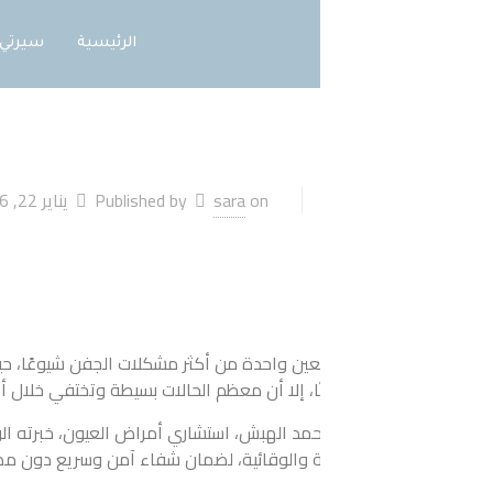
الرئيسية
سيرتي
الخدمات
توع
on
sara
Published by
يناير 22, 2026
عين
واحدة من أكثر مشكلات الجفن شيوعًا، حيث تظهر على شكل تورم أحمر
ا، إلا أن معظم الحالات بسيطة وتختفي خلال أيام قليلة مع العناية الم
حمد الهبش، استشاري أمراض العيون، خبرته الواسعة في تشخيص وعلاج
لية والوقائية، لضمان شفاء آمن وسريع دون مضاعفات.