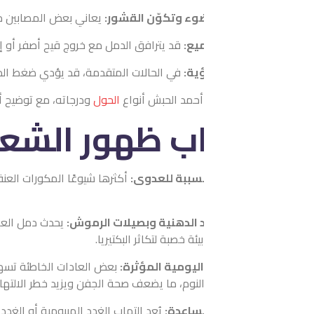
وء وتكوّن القشور:
يعاني بعض المصابين من حساسية للضوء، وقد تت
يع:
قد يترافق الدمل مع خروج قيح أصفر أو إفرازات مائية، بالإضافة إ
ؤية:
في الحالات المتقدمة، قد يؤدي ضغط الدمل على العين إلى تشوش ا
 أحمد الحبش أنواع
الحول
ودرجاته، مع توضيح أفضل طرق العلاج المتا
ب ظهور الشعيرة بالع
مسببة للعدوى:
أكثرها شيوعًا المكورات العنقودية، التي تعيش طبيعيًا
د الدهنية وبصيلات الرموش:
يحدث دمل العين عندما تنسد الغدد الدهني
بيئة خصبة لتكاثر البكتيريا.
ليومية المؤثرة:
بعض العادات الخاطئة تسهم في ظهور الشعيرة، مثل ل
النوم، ما يضعف صحة الجفن ويزيد خطر الالتهاب.
ساعدة:
يُعد التهاب الغدد الميبومية أو الغدد الزايسية، المعروف بالتها