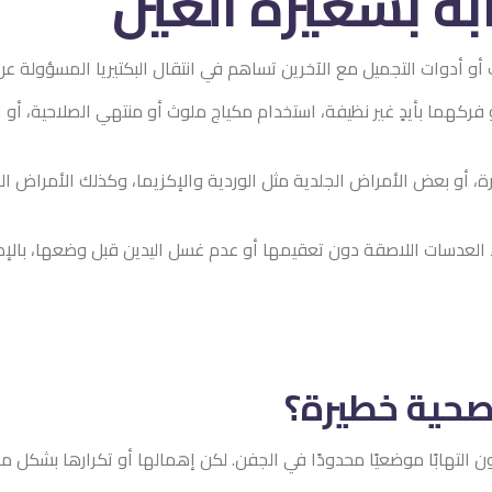
رة العين
رين تساهم في انتقال البكتيريا المسؤولة عن الشعيرة.
استخدام مكياج ملوث أو منتهي الصلاحية، أو النوم دون إزالة المكياج، 
لدية مثل الوردية والإكزيما، وكذلك الأمراض المزمنة مثل السكري أو ض
عقيمها أو عدم غسل اليدين قبل وضعها، بالإضافة إلى إهمال تنظيف الوج
ة؟
حدودًا في الجفن. لكن إهمالها أو تكرارها بشكل ملحوظ قد يدل على مشك