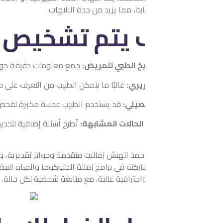
ابة، مما يزيد من حدة الالتهاب.
يتم تشخيص شعيرة ا
يخ الطبي للمريض:
جمع معلومات دقيقة حول الأعراض ومراحل تطوره
يري:
غالبًا ما يتمكن الطبيب من التعرف على دمل العين بسهولة من خل
صيلي:
قد يستخدم الطبيب عدسة مكبرة لفحص قاعدة الرموش وفتحات ال
الحالات المشابهة:
تُطرح أسئلة إضافية لتحديد الفرق بين الشعيرة و
حمد الهبش زمالات متقدمة وجوائز تقديرية، ويُطبق أحدث بروتوكولات عل
كته في برامج زمالة الجلوكوما والمياه البيضاء، يضمن خبرة موثوقة ومع
احترافية عالية، مع متابعة شخصية لكل حالة.