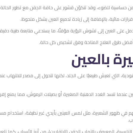
كوّن قشور على حافة الجفن مع تطور الحالة.
لى زيادة تدميع العين بشكل ملحوظ.
لرؤية مؤقتًا، ما يستدعي متابعة طبية دقيقة لتجنب المضاعفات.
حة وفق تشخيص كل حالة.
ين
 على الجلد، لكنها تتحول إلى مصدر للالتهاب عند دخولها الغدة المسدود
ة الصغيرة أو بصيلات الرموش، مما يمنع إفراز الزيوت الطبيعية ويؤدي 
مس العينين بأيدي غير نظيفة، استخدام مستحضرات تجميل منتهية الصلا
ب الجفن (البلفاريت)، من أبرز الأسباب. كما تلعب التغيرات الهرمونية والت