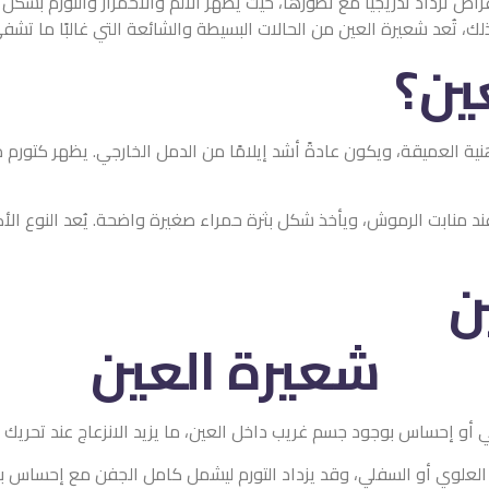
تطورها، حيث يظهر الألم والاحمرار والتورم بشكل أوضح. وفي بعض الحالا
الات البسيطة والشائعة التي غالبًا ما تشفى تلقائيًا خلال فترة قصيرة
دةً أشد إيلامًا من الدمل الخارجي. يظهر كتورم ملحوظ داخل الجفن مع
شكل بثرة حمراء صغيرة واضحة. يُعد النوع الأكثر شيوعًا، وغالبًا ما يك
يب داخل العين، ما يزيد الانزعاج عند تحريك الجفن أو الرمش.
زداد التورم ليشمل كامل الجفن مع إحساس بالدفء والانتفاخ.