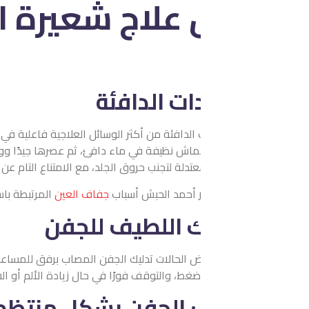
علاج شعيرة العين
ات الدافئة
 الدافئة من أكثر الوسائل العلاجية فاعلية في علاج شعيرة العين، حيث
ش نظيفة في ماء دافئ، ثم عصرها جيدًا ووضعها برفق على العين المصاب
عتدلة لتجنب حروق الجلد، مع الامتناع التام عن فرك الشعيرة أو الضغط ع
ور أحمد الحبش أسباب
جفاف العين
المرتبطة باستخدام الشاشات والعوامل
ك اللطيف للجفن
لحالات تدليك الجفن المصاب برفق للمساعدة على تحرير الإفرازات العال
غط، والتوقف فورًا في حال زيادة الألم أو الشعور بعدم الارتياح.
 الجفن بشكل منتظم