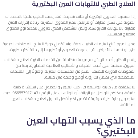
العلاج الطبي لالتهابات العين البكتيرية
إذا استمرت العدوى البكتيرية أو كانت شديدة، فقد يصف الطبيب علاجًا بالمضادات
الحيوية على شكل قطرات أو مراهم. تتميز العدوى البكتيرية بزيادة إفرازات العين
مقارنة بالالتهابات الفيروسية، ولكن التشخيص الطبي ضروري لتحديد نوع العدوى
والعلاج المناسب.
ومن المهم اتباع تعليمات الطبيب بدقة، واستكمال دورة العلاج بالمضادات الحيوية
حتى لو تحسنت الأعراض، لتجنب عودة العدوى أو تطورها إلى حالة أكثر خطورة.
يقدم الدكتور أحمد الهبش مجموعة متكاملة من الخدمات الطبية لعلاج مشكلات
العيون، معتمدًا على أحدث التقنيات والأساليب العلاجية المتطورة. بدءًا من
الفحوصات الدورية للكشف المبكر عن المشكلات البصرية، وصولًا إلى العلاجات
المتخصصة التي تضمن لك رؤية أوضح وصحة عين مثالية.
للاستفادة من خبرته الواسعة في طب العيون والحصول على استشارة طبية
دقيقة، يمكنكم التواصل عبر الهاتف أو الواتساب على الرقم +966557917143، حيث
ستجدون رعاية طبية موثوقة تضمن لكم أفضل الحلول لعلاج مشكلات العين
المختلفة.
ما الذي يسبب التهاب العين
البكتيري؟