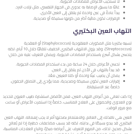
لا تستجيب الأعراض للمضادات الحيوية.
غالبًا ما يسبق الإصابة به عدوى في الجهاز التنفسي، مثل نزلات البرد.
يبدأ عادةً في عين واحدة ثم ينتقل إلى العين الأخرى.
الإفرازات تكون مائية أكثر من كونها سميكة أو صديدية.
التهاب العين البكتيري
تسببه بكتيريا مثل المكورات العنقودية (Staphylococcus) أو العقدية
(Streptococcus)، وقد يزول الالتهاب البكتيري الخفيف تلقائيًا خلال 10 أيام، لكنه
يتحسن بشكل أسرع باستخدام المضادات الحيوية. ويمكن التعرف عليه من خلال:
تحسن الأعراض خلال 24 ساعة من بدء استخدام المضادات الحيوية.
قد يبدأ بالتهاب في الأذن ثم ينتقل إلى العين.
يمكن أن يصيب عينًا واحدة أو كلتا العينين معًا.
إفرازات العين تكون سميكة وصديدية، مما يؤدي إلى التصاق الجفون،
خاصةً عند الاستيقاظ.
إذا كنت تعاني من أعراض التهاب العين، فمن الأفضل استشارة طبيب العيون لتحديد
نوع العدوى والحصول على العلاج المناسب، خاصةً إذا استمرت الأعراض أو ساءت
مع مرور الوقت.
العين هي نافذتك إلى العالم، والاهتمام بصحتها أمر لا يجب إهماله. التهاب العين
البكتيري قد يبدو بسيطًا في بدايته، لكنه قد يسبب مضاعفات خطيرة إذا لم يُعالج
بشكل صحيح. لذلك، من المهم التعرف على أعراضه مبكرًا، واتباع العلاجات المناسبة،