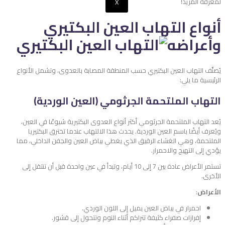
لمعرفة المزيد!
X
أنواع التهاب العين البكتيري
وأعراضه
يُصنَّف التهاب العين البكتيري حسب المنطقة المصابة بالعدوى، وتشمل الأنواع
الرئيسية ما يلي:
التهاب الملتحمة الجرثومي (العين الوردية)
يُعد التهاب الملتحمة الجرثومي أكثر أنواع العدوى البكتيرية شيوعًا في العين،
ويُعرف أيضًا باسم العين الوردية. يحدث هذا الالتهاب عندما تخترق البكتيريا
الملتحمة، وهي الغشاء الرقيق الذي يغطي بياض العين والجفن الداخلي، مما
يؤدي إلى التهيج والاحمرار.
تستمر الأعراض عادة بين 7 إلى 10 أيام، وتبدأ في عين واحدة قبل أن تنتقل إلى
الأخرى.
الأعراض
:
احمرار في بياض العين يميل إلى اللون الوردي.
إفرازات صفراء كثيفة تتراكم أثناء النوم وتتحول إلى قشور.