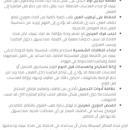
نظافة اليدين أولًا
احرص على غسل يديك جيدًا بالماء والصابون قبل لمس
عينيك أو ارتداء العدسات اللاصقة، حيث يقلل ذلك من خطر نقل البكتيريا إلى
العينين.
الحفاظ على ترطيب العين
شرب كمية كافية من الماء ضروري لمنع
جفاف العين، حيث إن الجفاف قد يؤدي إلى التهيج ويزيد من حساسية
العين تجاه العوامل الخارجية.
تجنب فرك العينين
قد تشعر براحة مؤقتة عند فرك عينيك، لكن هذه
العادة قد تسبب خدوشًا صغيرة في القرنية، مما يسهل دخول البكتيريا
ويسبب العدوى.
ارتداء النظارات الشمسية
استخدم نظارات شمسية عالية الجودة تحمي
عينيك من الأشعة فوق البنفسجية الضارة، كما تساعد على تقليل تعرضهما
للغبار والبكتيريا المحمولة في الهواء.
إزالة المكياج والعدسات قبل النوم
النوم بمساحيق التجميل أو
العدسات اللاصقة قد يؤدي إلى تراكم البكتيريا داخل العينين، مما يزيد من
خطر الإصابة بالالتهابات. احرصي دائمًا على تنظيف وجهك وإزالة العدسات
قبل النوم.
نظافة أدوات التجميل
تأكدي من تنظيف وتعقيم فراشي المكياج
المستخدمة حول العينين بشكل منتظم، لتجنب تراكم البكتيريا التي قد تسبب
الالتهابات.
الفحص الدوري للعينين
لا تهمل زيارة طبيب العيون بانتظام، فالفحص
الروتيني يساعد في الكشف المبكر عن أي مشكلات صحية، مما يسهل
علاجها قبل أن تتفاقم.
اتباع هذه النصائح البسيطة يمكن أن يساعدك في الحفاظ على صحة عينيك وحمايتها