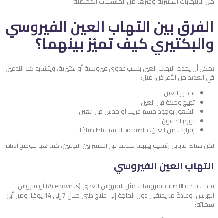
من الالتهابات البكتيرية وغيرها من المشكلات المحتملة.
الفرق بين التهاب العين الفيروسي
والبكتيري كيف تميّز بينهما؟
يمكن أن يحدث التهاب العين بسبب عدوى فيروسية أو بكتيرية، ويتشابه كلا النوعين
في العديد من الأعراض، مثل:
احمرار العين.
تهيج وحكة في العين.
الشعور بوجود جسم غريب أو خدش في العين.
تورم الجفون.
إفرازات من العين، خاصةً عند الاستيقاظ صباحًا.
لكن هناك فروق رئيسية بينهما تساعد في التمييز بين النوعين، كما هو موضح أدناه:
التهاب العين الفيروسي
يحدث نتيجة الإصابة بفيروسات مثل الفيروس الغدي (Adenovirus) أو فيروس
الهربس. وعادةً ما يختفي دون الحاجة إلى علاج طبي خلال 7 إلى 14 يومًا. ومن أبرز
سماته: