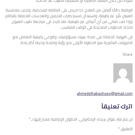
سواء من خلال العناية المنزلية أو استشارة الطبيب عند الحاجة.
الوقاية دائمًا أفضل من العلاج، لذا احرص على النظافة الشخصية، وتجنب ملامسة
العينين بأيدٍ غير نظيفة، واستبدال مستحضرات التجميل والعدسات اللاصقة بانتظام.
وإذا كنت تعاني من أي أعراض غير طبيعية، فلا تتردد في مراجعة طبيب العيون
لاتخاذ الخطوات الصحيحة في الوقت المناسب.
في النهاية، الحفاظ على صحة عينيك مسؤوليتك، والوعي بكيفية التعامل مع
الالتهابات البكتيرية هو الخطوة الأولى نحو رؤية واضحة وحياة أكثر راحة.
Share
ahmedelhabashseo@gmail.com
اترك تعليقاً
لن يتم نشر عنوان بريدك الإلكتروني.
الحقول الإلزامية مشار إليها بـ
*
التعليق
*