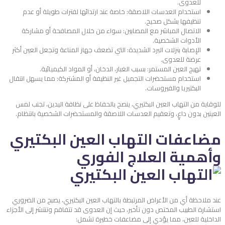
للعدوى.
استخدام العدسات اللاصقة: خاصة عند ارتدائها لفترات طويلة أو عدم
تنظيفها بشكل صحيح.
الاتصال المباشر مع المصابين: سواء من خلال المصافحة أو مشاركة
الأدوات الشخصية.
الإصابة بنزلات البرد الشديدة: التي تضعف جهاز المناعة وتجعل العين أكثر
عرضة للعدوى.
تهيج العين المستمر: بسبب الغبار، الدخان، أو المواد الكيميائية.
استخدام مستحضرات التجميل غير النظيفة أو المشتركة: مما يسهل انتقال
البكتيريا والفيروسات.
للوقاية من التهاب العين البكتيري، ينصح بالحفاظ على نظافة اليدين، تجنب لمس
العينين بدون داعٍ، وتعقيم العدسات اللاصقة والمستحضرات الشخصية بانتظام.
مضاعفات التهاب العين البكتيري
وأهمية العلاج الفوري
عند ملاحظة أي من الأعراض المرتبطة بالتهاب العين البكتيري، يصبح من الضروري
استشارة الطبيب المختص دون تأخير، حيث إن العدوى قد تتفاقم وتنتشر إلى الأجزاء
الداخلية للعين، مما يؤدي إلى مضاعفات خطيرة تشمل: