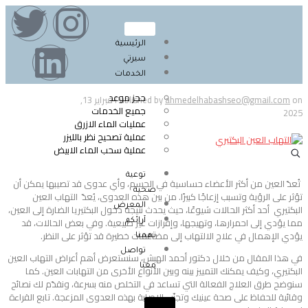
الرئيسية
سيرتي
الخدمات
حجز موعد
on
ahmedelhabashseo@gmail.com
Published by
فبراير 13,
جميع الخدمات
2025
عمليات الماء الازرق
عملية تصحيح نظر بالليزر
عملية سحب الماء الابيض
توعية
تُعدّ العين من أكثر الأعضاء حساسية في الجسم، وأي عدوى قد تصيبها يمكن أن
صحية
تؤثر على الرؤية وتسبب إزعاجًا كبيرًا. من بين هذه العدوى، يُعدّ التهاب العين
المعرض
البكتيري أحد أكثر الحالات شيوعًا، حيث يحدث نتيجة دخول البكتيريا الضارة إلى العين،
مما يؤدي إلى احمرارها، وتهيجها، وإفرازات غير طبيعية. وفي بعض الحالات، قد
آرائكم
يؤدي الإهمال في علاج الالتهاب إلى مضاعفات خطيرة قد تؤثر على النظر.
تهمنا
تواصل
في هذا المقال من خلال دكتور أحمد الهبش، سنستعرض أهم أعراض التهاب العين
معنا
البكتيري، وكيف يمكنك التمييز بينه وبين الأنواع الأخرى من التهابات العين. كما
سنوضح طرق العلاج الفعالة التي تساعد في التخلص منه بسرعة، ونقدّم لك نصائح
وقائية للحفاظ على صحة عينيك وتجنّب الإصابة بهذه العدوى المزعجة. تابع القراءة