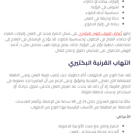
إفرازات بيضاء أو خضراء.
تشوش في الرؤية.
حساسية تجاه الضوء.
حكة وحرقة في العين.
زيادة في إفراز الدموع.
تظهر
أعراض التهاب العين البكتيري
على شكل احمرار شديد في العين، إفرازات صفراء
أو خضراء، انتفاخ في الجفون، وحساسية للضوء. قد يؤدي الإهمال في العلاج إلى
مضاعفات خطيرة تؤثر على الرؤية. لذلك، ينصح بزيارة طبيب مختص مثل د. أحمد
الهبش للحصول على تشخيص دقيق وعلاج فعال.
التهاب القرنية البكتيري
يُعد هذا النوع من الالتهابات أكثر خطورة، حيث يُصيب قرنية العين، وهي الطبقة
الشفافة التي تغطي القزحية والبؤبؤ. وعلى الرغم من أن البكتيريا تجد صعوبة في
اختراق القرنية، إلا أن ذلك قد يحدث عند تعرض العين لخدش، تمزق، جراحة، أو
استخدام عدسات لاصقة ملوثة.
غالبًا ما تتطور العدوى خلال 24 إلى 48 ساعة من الإصابة، وتُعتبر العدسات
اللاصقة غير النظيفة من الأسباب الرئيسية لهذا النوع من الالتهاب.
الأعراض
:
احمرار واضح مع تمدد الأوعية الدموية.
ألم حاد وحكة شديدة في العين.