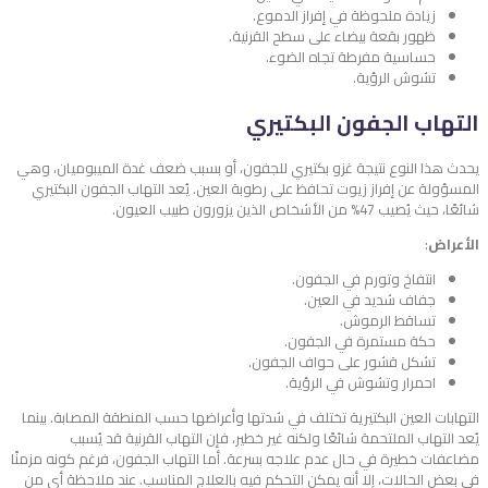
زيادة ملحوظة في إفراز الدموع.
ظهور بقعة بيضاء على سطح القرنية.
حساسية مفرطة تجاه الضوء.
تشوش الرؤية.
التهاب الجفون البكتيري
يحدث هذا النوع نتيجة غزو بكتيري للجفون، أو بسبب ضعف غدة الميبوميان، وهي
المسؤولة عن إفراز زيوت تحافظ على رطوبة العين. يُعد التهاب الجفون البكتيري
شائعًا، حيث يُصيب 47% من الأشخاص الذين يزورون طبيب العيون.
الأعراض
:
انتفاخ وتورم في الجفون.
جفاف شديد في العين.
تساقط الرموش.
حكة مستمرة في الجفون.
تشكل قشور على حواف الجفون.
احمرار وتشوش في الرؤية.
التهابات العين البكتيرية تختلف في شدتها وأعراضها حسب المنطقة المصابة. بينما
يُعد التهاب الملتحمة شائعًا ولكنه غير خطير، فإن التهاب القرنية قد يُسبب
مضاعفات خطيرة في حال عدم علاجه بسرعة. أما التهاب الجفون، فرغم كونه مزمنًا
في بعض الحالات، إلا أنه يمكن التحكم فيه بالعلاج المناسب. عند ملاحظة أي من