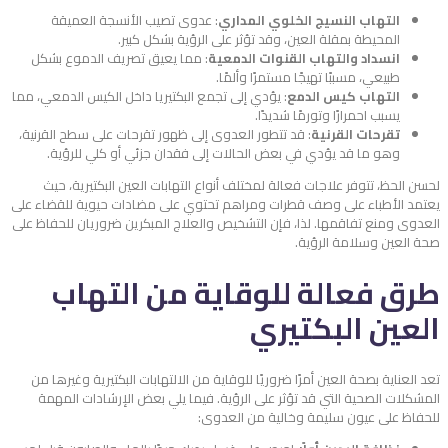
التهاب النسيج الخلوي المداري
: عدوى تصيب الأنسجة العميقة
المحيطة بمقلة العين، وقد تؤثر على الرؤية بشكل كبير.
انسداد والتهاب القنوات الدمعية
: مما يعيق تصريف الدموع بشكل
طبيعي، مسببًا تهيجًا مستمرًا وألمًا.
التهاب كيس الدمع
: يؤدي إلى تجمع البكتيريا داخل الكيس الدمعي، مما
يسبب احمرارًا وتورمًا شديدًا.
تقرحات القرنية
: قد تتطور العدوى إلى ظهور تقرحات على سطح القرنية،
وهو ما قد يؤدي في بعض الحالات إلى فقدان جزئي أو كلي للرؤية.
لحسن الحظ، تتوفر علاجات فعالة لمختلف أنواع التهابات العين البكتيرية، حيث
يعتمد الأطباء على وصف قطرات ومراهم تحتوي على مضادات حيوية للقضاء على
العدوى ومنع تفاقمها. لذا، فإن التشخيص والعلاج المبكرين ضروريان للحفاظ على
صحة العين وسلامة الرؤية.
طرق فعالة للوقاية من التهاب
العين البكتيري
تعد العناية بصحة العين أمرًا ضروريًا للوقاية من الالتهابات البكتيرية وغيرها من
المشكلات الصحية التي قد تؤثر على الرؤية. فيما يلي بعض الإرشادات المهمة
للحفاظ على عيون سليمة وخالية من العدوى: