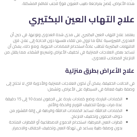
هذه الأعراض، يُنصح بمراجعة طبيب العيون فورًا لتجنب تفاقم المشكلة.
علاج التهاب العين البكتيري
يعتمد علاج التهاب العين البكتيري على مدى شدة العدوى ونوعها. في حين أن
العدوى الفيروسية غالبًا ما تزول من تلقاء نفسها دون الحاجة إلى علاج، فإن
الالتهابات البكتيرية تتطلب عادةً استخدام المضادات الحيوية. ومع ذلك، يمكن أن
تساعد بعض العلاجات المنزلية في تخفيف الأعراض وتسريع الشفاء، مما يقلل من
الانزعاج المصاحب للعدوى.
علاج الأعراض بطرق منزلية
في الحالات الخفيفة، يمكن أن تكون العلاجات المنزلية والأدوية التي لا تحتاج إلى
وصفة طبية فعالة في السيطرة على الأعراض، وتشمل:
الكمادات الباردة: وضع كمادات باردة على الجفون لمدة 10 إلى 15 دقيقة
عدة مرات يوميًا لتخفيف التورم والحكة والألم.
الكمادات الدافئة: تساعد الكمادات الدافئة والرطبة في إزالة القشور من
حواف الجفون وتخفيف الانزعاج.
قطرات العين المرطبة: استخدام الدموع الاصطناعية أو القطرات المتاحة
بدون وصفة طبية يساعد في تهدئة العين وتخفيف الجفاف والاحمرار.