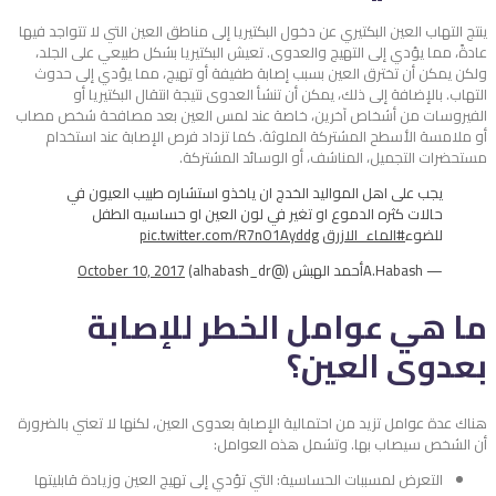
ينتج التهاب العين البكتيري عن دخول البكتيريا إلى مناطق العين التي لا تتواجد فيها
عادةً، مما يؤدي إلى التهيج والعدوى. تعيش البكتيريا بشكل طبيعي على الجلد،
ولكن يمكن أن تخترق العين بسبب إصابة طفيفة أو تهيج، مما يؤدي إلى حدوث
التهاب. بالإضافة إلى ذلك، يمكن أن تنشأ العدوى نتيجة انتقال البكتيريا أو
الفيروسات من أشخاص آخرين، خاصة عند لمس العين بعد مصافحة شخص مصاب
أو ملامسة الأسطح المشتركة الملوثة. كما تزداد فرص الإصابة عند استخدام
مستحضرات التجميل، المناشف، أو الوسائد المشتركة.
يجب على اهل المواليد الخدج ان ياخذو استشاره طبيب العيون في
حالات كثره الدموع او تغير في لون العين او حساسيه الطفل
للضوء
#الماء_الازرق
pic.twitter.com/R7nO1Ayddg
— A.Habashأحمد الهبش (@alhabash_dr)
October 10, 2017
ما هي عوامل الخطر للإصابة
بعدوى العين؟
هناك عدة عوامل تزيد من احتمالية الإصابة بعدوى العين، لكنها لا تعني بالضرورة
أن الشخص سيصاب بها. وتشمل هذه العوامل:
التعرض لمسببات الحساسية: التي تؤدي إلى تهيج العين وزيادة قابليتها