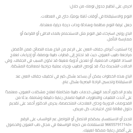
احرص على تنظيم جدول نومك من خلال:
النوم والاستيقاظ في أوقات ثابتة يوميًا، حتى في العطلات.
جعل غرفة النوم مظلمة وهادئة وذات درجة حرارة معتدلة.
اتباع روتين استرخاء قبل النوم مثل الاستحمام بالماء الدافئ أو القراءة أو
ممارسة التأمل.
إذا استمرت أعراض جفاف العين على الرغم من اتباع هذه النصائح، فمن الأفضل
مراجعة طبيب العيون، حيث قد تحتاج إلى قطرات طبية بوصفة، أو إجراءات لعلاج
انسداد القنوات الدمعية، أو تعديل أدوية معينة قد تكون السبب في الجفاف. وفي
الحالات الشديدة جدًا، قد يُوصي الطبيب بإجراء عملية جراحية لمعالجة المشكلة.
اتباع هذه الخطوات يمكن أن يساعد بشكل كبير في تخفيف جفاف العين عند
الاستيقاظ وتحسين الراحة البصرية بشكل عام.
يقدم الدكتور أحمد الهبش خدمات طبية متكاملة لعلاج مشكلات العيون، معتمدًا
على أحدث التقنيات والتطورات الطبية لضمان رعاية دقيقة وشاملة. بدءًا من
الفحوصات الدورية وحتى العلاجات المتخصصة، يحرص الدكتور أحمد على تقديم
حلول فعّالة تلبي احتياجات كل مريض.
للحجز أو الاستفسار، يمكنكم الاتصال أو التواصل عبر الواتساب على الرقم
+966557917143 للاستفادة من خبرته الواسعة في مجال طب العيون والحصول
على أفضل رعاية ممكنة لعينيك.