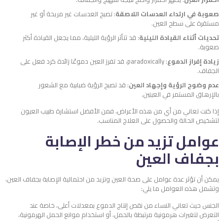
صعوبة في ارتداء العدسات اللاصقة
: تصبح العدسات غير مريحة أو غير
مستقرة على سطح العين.
تحديات أثناء القيادة الليلية
: قد تتأثر الرؤية الليلية، مما يجعل القيادة أكثر
صعوبة.
زيادة إفراز الدموع
: paradoxically، قد تفرز العين دموعًا زائدة كرد فعل على
الجفاف.
عدم وضوح الرؤية وإجهاد العين
: قد تصبح الرؤية ضبابية مع الشعور
بالإرهاق المستمر في العينين.
إذا كنت تعاني من أي من هذه الأعراض، فمن الأفضل استشارة طبيب العيون
لتشخيص الحالة والحصول على العلاج المناسب.
عوامل تزيد من خطر الإصابة
بجفاف العين
يمكن أن تؤثر عدة عوامل على صحة العين وتزيد من احتمالية الإصابة بجفاف العين،
وتشمل هذه العوامل ما يلي:
الجنس حيث تعاني النساء من نقص إنتاج الدموع بمعدلات أعلى، خاصة عند
التعرض لتغيرات هرمونية مرتبطة بالحمل، أو استخدام موانع الحمل الهرمونية،