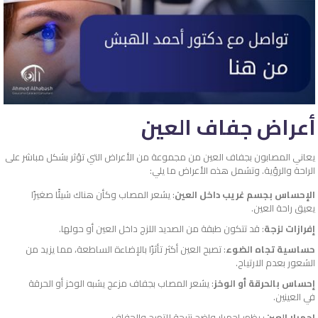
أعراض جفاف العين
يعاني المصابون بجفاف العين من مجموعة من الأعراض التي تؤثر بشكل مباشر على
الراحة والرؤية. وتشمل هذه الأعراض ما يلي:
الإحساس بجسم غريب داخل العين
: يشعر المصاب وكأن هناك شيئًا صغيرًا
يعيق راحة العين.
إفرازات لزجة
: قد تتكون طبقة من الصديد اللزج داخل العين أو حولها.
حساسية تجاه الضوء
: تصبح العين أكثر تأثرًا بالإضاءة الساطعة، مما يزيد من
الشعور بعدم الارتياح.
إحساس بالحرقة أو الوخز
: يشعر المصاب بجفاف مزعج يشبه الوخز أو الحرقة
في العينين.
احمرار العين
: يظهر احمرار واضح نتيجة للتهيج والجفاف.