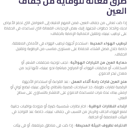
طرق فعالة للوقاية من جفاف
العين
إذا كنت تعاني من جفاف العين، فمن المهم الانتباه إلى العوامل التي تحفز الأعراض
لديك واتخاذ خطوات لتجنبها. إليك بعض الإجراءات الفعالة التي تساعدك في الحفاظ
على ترطيب عينيك وتقليل احتمالية الإصابة بالجفاف:
ترطيب الهواء المحيط
: استخدم أجهزة ترطيب الهواء في الأماكن المغلقة،
خاصة خلال فصل الشتاء، للحفاظ على مستوى مناسب من الرطوبة وتقليل
الجفاف.
حماية العين من التيارات الهوائية
: تجنب توجيه مجففات الشعر، أو
السخانات، أو مكيفات الهواء، أو المراوح مباشرة نحو عينيك، لأنها تزيد من
معدل تبخر الدموع.
منح العين فترات راحة أثناء العمل
: عند القراءة أو استخدام الأجهزة
الرقمية لفترات طويلة، خذ استراحات قصيرة بانتظام، وأغلق عينيك لبضع ثوانٍ أو
ارمش ببطء عدة مرات لمساعدة الدموع على الانتشار بالتساوي على سطح
العين.
ارتداء النظارات الواقية
: اختر نظارات شمسية كبيرة أو مزودة بواقيات جانبية
لمنع الهواء الجاف والرياح من التسبب في جفاف عينيك، خاصة عند التواجد في
البيئات العاصفة أو الجافة.
الانتباه لظروف البيئة المحيطة
: إذا كنت في مناطق مرتفعة، أو في بيئات