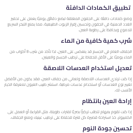
تطبيق الكمادات الدافئة
وضع كمادات دافئة على الجفون المغلقة لبضع دقائق يوميًا يعمل على تحفيز
الغدد الدهنية في الجفون وتحسين إفراز الزيوت الطبيعية، مما يمنع التبخر السريع
للدموع ويحافظ على رطوبة العين.
شرب كمية كافية من الماء
الجفاف العام في الجسم قد ينعكس على العين، لذا تأكد من شرب 8 أكواب من
الماء يوميًا على الأقل للحفاظ على ترطيب الجسم والعينين.
تعديل استخدام العدسات اللاصقة
إذا كنت ترتدي العدسات اللاصقة وتعاني من جفاف العين، فقد يكون من الأفضل
تغيير نوع العدسات أو استخدام عدسات مرطبة. استشر طبيب العيون لمعرفة الخيار
الأنسب لك.
إراحة العين بانتظام
إذا كنت تقوم بمهام تتطلب تركيزًا بصريًا لفترات طويلة، مثل القراءة أو العمل على
الكمبيوتر، خذ استراحة قصيرة كل فترة للحفاظ على ترطيب عينيك ومنع الجفاف.
تحسين جودة النوم