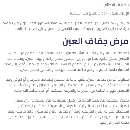
مضادات الاكتئاب
الإيزوتريتينوين (دواء لعلاج حب الشباب)
في حال كنت تعاني من جفاف العين عند الاستيقاظ باستمرار، فقد يكون من المفيد
مراجعة طبيب العيون لمعرفة السبب الرئيسي والحصول على العلاج المناسب.
مرض جفاف العين
يُعد جفاف العين من الحالات الشائعة التي تحدث عندما تعجز الدموع عن ترطيب
العينين بشكل كافٍ، مما يؤدي إلى الشعور بعدم الراحة وتهيج العين. ويحدث هذا
الخلل إما بسبب نقص في إنتاج الدموع أو بسبب ضعف جودتها، مما يؤدي إلى عدم
استقرار طبقة الدموع، وهو ما قد يسبب التهابات وتلفًا في سطح العين.
تتفاوت أعراض جفاف العين، لكنها غالبًا ما تتضمن إحساسًا بالحرقان أو الوخز، وقد
تزداد حدة الأعراض في بعض المواقف مثل الجلوس المطول أمام الشاشات، أو
التعرض للهواء الجاف في الطائرات والغرف المكيّفة، أو أثناء قيادة الدراجات.
يمكن التخفيف من هذه الحالة من خلال مجموعة من العلاجات التي تشمل
تعديلات في نمط الحياة، مثل تجنّب العوامل المسببة للجفاف، بالإضافة إلى
استخدام قطرات العين المرطبة. وبما أن جفاف العين قد يكون حالة مزمنة، فقد
يكون من الضروري الاستمرار في هذه العلاجات على المدى الطويل للحفاظ على
صحة العين وراحتها.