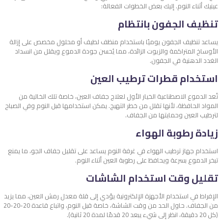
عينيك أثناء النوم. إليك بعض الخطوات الفعالة:
تنظيف الجفون بانتظام
يساعد تنظيف الجفون يوميًا باستخدام منظف لطيف أو محلول مخصص على إزالة
الأوساخ المتراكمة والزيوت الزائدة، مما يُحسن جودة الدموع ويقلل من انسداد
الغدد الدهنية في الجفون.
استخدام قطرات ترطيب العين
تُعد الدموع الاصطناعية الخيار الأول لعلاج جفاف العين، خاصة تلك الخالية من
المواد الحافظة، لأنها تقلل من خطر التهيج. يمكن استخدامها قبل النوم وفي الصباح
لترطيب العين وحمايتها من الجفاف.
زيادة رطوبة الهواء
استخدام جهاز ترطيب الهواء في غرفة النوم يساعد على تقليل جفاف الجو، ما يمنع
تبخر الدموع بسرعة ويحافظ على رطوبة العين أثناء النوم.
تقليل وقت استخدام الشاشات
الإفراط في استخدام الأجهزة الإلكترونية يؤدي إلى قلة معدل رمش العين، مما يزيد
من الجفاف. حاول الحد من وقت الشاشة، خاصة قبل النوم، واتباع قاعدة 20-20-20
(كل 20 دقيقة، انظر إلى شيء يبعد 20 قدمًا لمدة 20 ثانية).