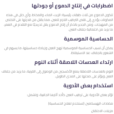
اضطرابات في إنتاج الدموع أو جودتها
تتكون الدموع من ثلاث طبقات رئيسية: الزيت، الماء، والمخاط. وأي خلل في هذه
المكونات يؤدي إلى نقص الترطيب اللازم للعين، مما يقلل من قدرتها على التخلص
من المهيجات. ومن الجدير بالذكر أن إنتاج الدموع يقل تدريجيًا مع التقدم في العمر،
ما يزيد من احتمالية جفاف العين.
الحساسية الموسمية
يمكن أن تسبب الحساسية الموسمية تهيج العين وزيادة حساسيتها، ما يسهم في
الشعور بالجفاف عند الاستيقاظ.
ارتداء العدسات اللاصقة أثناء النوم
النوم بالعدسات اللاصقة يمنع الأكسجين من الوصول إلى القرنية، ما يزيد من جفاف
العين ويؤثر على صحتها على المدى الطويل.
استخدام بعض الأدوية
تؤثر بعض الأدوية على ترطيب العين كأحد آثارها الجانبية، وتشمل:
مضادات الهيستامين (تستخدم لعلاج الحساسية)
مزيلات الاحتقان