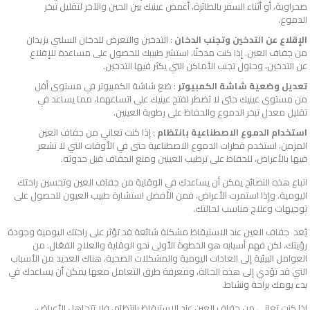
صحراوية، أو أثناء السفر بالطائرة، أغمض عينيك بين الحين والآخر لتقليل تبخر
الدموع.
الإقلاع عن التدخين وتجنب الدخان
: التدخين والتعرض للدخان السلبي يزيدان
من جفاف العين. إذا كنت مدخنًا، استشر طبيبك للحصول على مساعدة للإقلاع
عن التدخين، وحاول تجنب الأماكن التي يكثر فيها التدخين.
تعديل وضعية شاشة الكمبيوتر
: ضع شاشة الكمبيوتر في مستوى أقل
من مستوى عينيك حتى لا تضطر لفتح عينيك على اتساعهما، مما يساعد في
تقليل معدل تبخر الدموع والحفاظ على رطوبة العينين.
استخدام الدموع الاصطناعية بانتظام
: إذا كنت تعاني من جفاف العين
المزمن، استخدم قطرات الدموع الاصطناعية حتى في الأوقات التي لا تشعر
فيها بالأعراض، للحفاظ على ترطيب العينين ومنع الجفاف قبل حدوثه.
اتباع هذه النصائح يمكن أن يساعدك في الوقاية من جفاف العين وتحسين راحتك
اليومية. وإذا استمرت الأعراض، فمن الأفضل استشارة طبيب العيون للحصول على
توجيهات وعلاج مناسب لحالتك.
يُعد جفاف العين عند الاستيقاظ مشكلة شائعة قد تؤثر على راحتك اليومية وجودة
رؤيتك، لكن فهم أسبابه هو الخطوة الأولى نحو الوقاية والعلاج الفعّال. من
العوامل البيئية إلى العادات اليومية والمشكلات الصحية، هناك العديد من الأسباب
التي قد تؤدي إلى هذه الحالة، ومعرفة طرق التعامل معها يمكن أن يساعدك في
بدء يومك براحة ونشاط.
إذا كنت تعاني من جفاف العين عند الاستيقاظ بانتظام، فلا تتجاهل الأعراض،