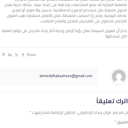
فالعناية المبكرة قد تمنع المضاعفات وتحافظ على صحة عينيك. يمكنك تجربة بعض
الحلول المنزلية مثل استخدام الدموع الاصطناعية، تحسين بيئة النوم، أو تعديل
عاداتك اليومية، ولكن إذا استمرت المشكلة، فمن الأفضل استشارة طبيب العيون
المختص للحصول على التشخيص الصحيح والعلاج المناسب.
تذكر أن العيون السليمة تعني رؤية أوضح وحياة أكثر راحة، فاحرص على توفير العناية
التي تستحقها!
Share
ahmedelhabashseo@gmail.com
اترك تعليقاً
لن يتم نشر عنوان بريدك الإلكتروني.
الحقول الإلزامية مشار إليها بـ
*
التعليق
*