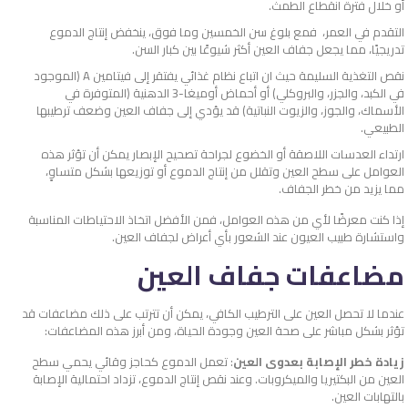
أو خلال فترة انقطاع الطمث.
التقدم في العمر، فمع بلوغ سن الخمسين وما فوق، ينخفض إنتاج الدموع
تدريجيًا، مما يجعل جفاف العين أكثر شيوعًا بين كبار السن.
نقص التغذية السليمة حيث ان اتباع نظام غذائي يفتقر إلى فيتامين A (الموجود
في الكبد، والجزر، والبروكلي) أو أحماض أوميغا-3 الدهنية (المتوفرة في
الأسماك، والجوز، والزيوت النباتية) قد يؤدي إلى جفاف العين وضعف ترطيبها
الطبيعي.
ارتداء العدسات اللاصقة أو الخضوع لجراحة تصحيح الإبصار يمكن أن تؤثر هذه
العوامل على سطح العين وتقلل من إنتاج الدموع أو توزيعها بشكل متساوٍ،
مما يزيد من خطر الجفاف.
إذا كنت معرضًا لأي من هذه العوامل، فمن الأفضل اتخاذ الاحتياطات المناسبة
واستشارة طبيب العيون عند الشعور بأي أعراض لجفاف العين.
مضاعفات جفاف العين
عندما لا تحصل العين على الترطيب الكافي، يمكن أن تترتب على ذلك مضاعفات قد
تؤثر بشكل مباشر على صحة العين وجودة الحياة، ومن أبرز هذه المضاعفات:
زيادة خطر الإصابة بعدوى العين
: تعمل الدموع كحاجز وقائي يحمي سطح
العين من البكتيريا والميكروبات. وعند نقص إنتاج الدموع، تزداد احتمالية الإصابة
بالتهابات العين.