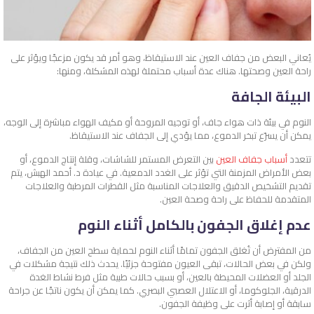
يُعاني البعض من جفاف العين عند الاستيقاظ، وهو أمر قد يكون مزعجًا ويؤثر على
راحة العين وصحتها. هناك عدة أسباب محتملة لهذه المشكلة، ومنها:
البيئة الجافة
النوم في بيئة ذات هواء جاف، أو توجيه المروحة أو مكيف الهواء مباشرة إلى الوجه،
يمكن أن يسرّع تبخر الدموع، مما يؤدي إلى الجفاف عند الاستيقاظ.
تتعدد
أسباب جفاف العين
بين التعرض المستمر للشاشات، وقلة إنتاج الدموع، أو
بعض الأمراض المزمنة التي تؤثر على الغدد الدمعية. في عيادة د. أحمد الهبش، يتم
تقديم التشخيص الدقيق والعلاجات المناسبة مثل القطرات المرطبة والعلاجات
المتقدمة للحفاظ على راحة وصحة العين.
عدم إغلاق الجفون بالكامل أثناء النوم
من المفترض أن تُغلق الجفون تمامًا أثناء النوم لحماية سطح العين من الجفاف،
ولكن في بعض الحالات، تبقى العيون مفتوحة جزئيًا. يحدث ذلك نتيجة مشكلات في
الجلد أو العضلات المحيطة بالعين، أو بسبب حالات طبية مثل فرط نشاط الغدة
الدرقية، الجلوكوما، أو الاعتلال العصبي البصري. كما يمكن أن يكون ناتجًا عن جراحة
سابقة أو إصابة أثرت على وظيفة الجفون.