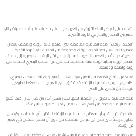
التعرف على أعراض الماء الأزرق في العين هي أولى خطوات علاج أحد الامراض التي
تنتشر بين الصغار والكبار في الآونة الأخيرة.
“المياه الزرقاء”، هذه الظاهرة الغامضة التي تقتحم عالم الرؤية وتعصف بالعين
وعصبها الحساس تُعد المياه الزرقاء مجموعة من الحالات التي تهدد القدرة
البصرية، حيث تُدمر العصب البصري، المسؤول عن نقل الإشارات البصرية إلى دماغنا،
فتصبح الرؤية بمثابة لوحة فنية متلاشية، فلا غنى عن العصب البصري للحفاظ على
رؤية واضحة ودقيقة.
قد يكون ارتفاع الضغط في العين هو السبب الرئيسي وراء تلف العصب البصري،
لكنه ليس الوحيد، فالمياه الزرقاء قد تخترق حتى العيون ذات الضغط الطبيعي،
مُهددة بأن تقضي على البصر.
هذه الظاهرة لا تفرق بين الأعمار، لكنها تنتشر بشكل أكبر بين كبار السن، حيث تُصبح
المياه الزرقاء واحدة من أهم أسباب العمى لمن تجاوزوا ستين عامًا.
والمخيف في الأمر، أن معظم حالات المياه الزرقاء لا تظهر أي علامات مبكرة، بل
تتطور تدريجياً حتى تصل إلى مراحل متقدمة من دون أن يشعر الشخص بأي تغيير
في رؤيته.
من الضروري إجراء فحوصات دورية للعين، تشمل قياسات ضغط العين، للكشف