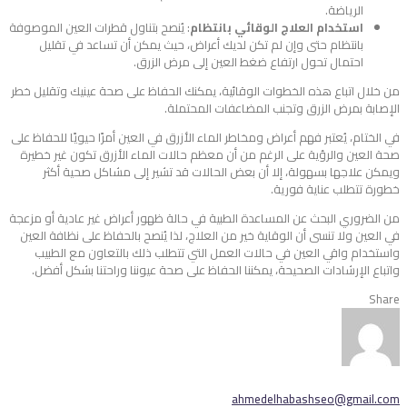
الرياضة.
استخدام العلاج الوقائي بانتظام
: يُنصح بتناول قطرات العين الموصوفة
بانتظام حتى وإن لم تكن لديك أعراض، حيث يمكن أن تساعد في تقليل
احتمال تحول ارتفاع ضغط العين إلى مرض الزرق.
من خلال اتباع هذه الخطوات الوقائية، يمكنك الحفاظ على صحة عينيك وتقليل خطر
الإصابة بمرض الزرق وتجنب المضاعفات المحتملة.
في الختام، يُعتبر فهم أعراض ومخاطر الماء الأزرق في العين أمرًا حيويًا للحفاظ على
صحة العين والرؤية على الرغم من أن معظم حالات الماء الأزرق تكون غير خطيرة
ويمكن علاجها بسهولة، إلا أن بعض الحالات قد تشير إلى مشاكل صحية أكثر
خطورة تتطلب عناية فورية.
من الضروري البحث عن المساعدة الطبية في حالة ظهور أعراض غير عادية أو مزعجة
في العين ولا تنسى أن الوقاية خير من العلاج، لذا يُنصح بالحفاظ على نظافة العين
واستخدام واقي العين في حالات العمل التي تتطلب ذلك بالتعاون مع الطبيب
واتباع الإرشادات الصحيحة، يمكننا الحفاظ على صحة عيوننا وراحتنا بشكل أفضل.
Share
ahmedelhabashseo@gmail.com