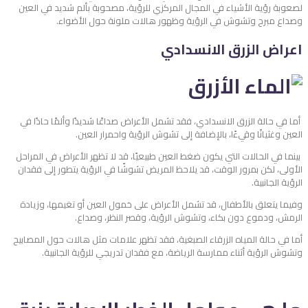
لصعوبة رؤية الأشياء في المجال المركزي للرؤية، مصحوبة بألم شديد في العين
وصداع مبرح وتشوش في الرؤية وظهور هالات ملونة حول الأضواء.
اعراض الزرق الانسدادي
أما في حالة الزرق الانسدادي، فقد تشمل الأعراض صداعًا شديدًا وألمًا حادًا في
العين وغثيانًا وقيءًا، بالإضافة إلى تشوش الرؤية واحمرار العين.
بينما في الحالات التي يكون ضغط العين طبيعيًا، قد لا تظهر الأعراض في المراحل
الأولى، لكن بمرور الوقت، قد يلاحظ المريض تشوشًا في الرؤية يتطور إلى فقدان
الرؤية الجانبية.
وفيما يتعلق بالأطفال، قد تشمل الأعراض على خمول العين أو تغيمها، وزيادة
الرمش، ودموع دون بكاء، وتشوش الرؤية، وقصر النظر، وصداع.
أما في حالة المياه الزرقاء الصبغية، فقد تظهر علامات مثل هالات حول المصابيح
وتشوش الرؤية أثناء ممارسة الرياضة، مع فقدان تدريجي للرؤية الجانبية.