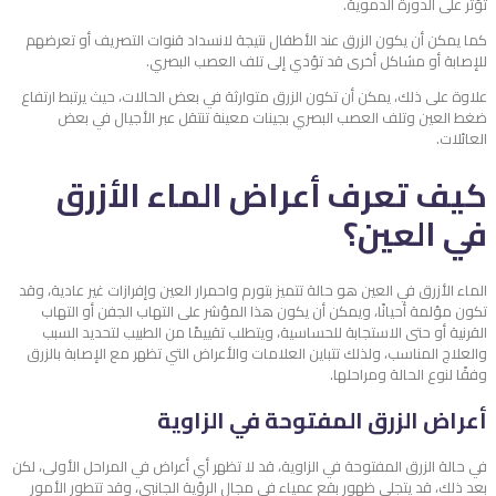
تؤثر على الدورة الدموية.
كما يمكن أن يكون الزرق عند الأطفال نتيجة لانسداد قنوات التصريف أو تعرضهم
للإصابة أو مشاكل أخرى قد تؤدي إلى تلف العصب البصري.
علاوة على ذلك، يمكن أن تكون الزرق متوارثة في بعض الحالات، حيث يرتبط ارتفاع
ضغط العين وتلف العصب البصري بجينات معينة تنتقل عبر الأجيال في بعض
العائلات.
كيف تعرف أعراض الماء الأزرق
في العين؟
الماء الأزرق في العين هو حالة تتميز بتورم واحمرار العين وإفرازات غير عادية، وقد
تكون مؤلمة أحيانًا، ويمكن أن يكون هذا المؤشر على التهاب الجفن أو التهاب
القرنية أو حتى الاستجابة للحساسية، ويتطلب تقييمًا من الطبيب لتحديد السبب
والعلاج المناسب، ولذلك تتباين العلامات والأعراض التي تظهر مع الإصابة بالزرق
وفقًا لنوع الحالة ومراحلها.
أعراض الزرق المفتوحة في الزاوية
في حالة الزرق المفتوحة في الزاوية، قد لا تظهر أي أعراض في المراحل الأولى، لكن
بعد ذلك، قد يتجلى ظهور بقع عمياء في مجال الرؤية الجانبي، وقد تتطور الأمور