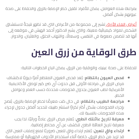
بمراعاة هذه العوامل، يمكن للأفراد تقليل خطر الإصابة بالزرق والحفاظ على صحة
عيونهم بشكل أفضل.
أعراض الماء الأزرق
تشير إلى مجموعة من الأعراض التي قد تظهر نتيجةً لاستنشاق
الشخص لمواد كيميائية معينة، والتي يشير الدكتور أحمد الهبش في موقعه إلى
أنها قد تتضمن صعوبة في التنفس، وسعالًا، والتهاب الحلق، والغثيان، والدوار.
طرق الوقاية من زرق العين
للحفاظ على صحة عينيك والوقاية من الزرق، يمكن اتباع الخطوات التالية:
فحص العيون بانتظام
: يُعد فحص العيون المنتظم أمرًا حيويًا لاكتشاف
مرض الزرق في مراحله الأولى قبل حدوث أي ضرر كبير توصي الأكاديمية
الأمريكية لطب العيون بجدول فحوصات محددة حسب العمر وعوامل
الخطر.
مراجعة الطبيب بانتظام
: في حال كنت معرضًا لخطر الإصابة بالزرق، يُنصح
بإجراء الفحوصات بشكل أكثر تكرارًا استشر طبيبك لتحديد أفضل جدول لإجراء
هذه الفحوصات بالنسبة لك.
معرفة تاريخ عائلتك الطبي
: يُعتبر مرض الزرق عادةًً وراثيًا، لذا يجب
معرفة تاريخ العائلة الطبي للكشف عن أي مخاطر إضافية.
ارتداء واقٍ للعين
: يُعتبر ارتداء واقٍ للعين ضروريًا لمنع إصابات العين التي
قد تزيد من خطر الزرق، خاصة أثناء استخدام الأدوات الكهربائية أو ممارسة