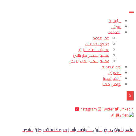
الرئيسية
سيرتي
الخدمات
حجز موعد
جميع الخدمات
عمليات الماء الازرق
عملية تصحيح نظر بالليزر
عملية سحب الماء الابيض
توعية صحية
المعرض
آرائكم تهمنا
تواصل معنا
X
Instagram
Twitter
Linkedin
ما هو اعراض مرض الزرق .. أعراضه وأسبابه ومضاعفاته وطرق علاجه