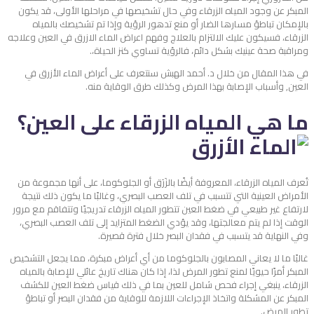
المبكر عن وجود المياه الزرقاء وفي حال تشخيصها في مراحلها الأولى، قد يكون
بالإمكان تباطؤ مسارها الضار أو منع تدهور الرؤية وإذا تم تشخيصك بالمياه
الزرقاء، فسيكون عليك الالتزام بالعلاج وفهم اعراض الماء الازرق في العين وعلاجه
ومراقبة صحة عينيك بشكل دائم، فالرؤية تساوي كنز الحياة،.
في هذا المقال من خلال د. أحمد الهبش سنتعرف على أعراض الماء الأزرق في
العين, وأسباب الإصابة بهذا المرض وكذلك طرق الوقاية منه.
ما هي المياه الزرقاء على العين؟
تُعرف المياه الزرقاء، المعروفة أيضًا بالزَرَق أو الجلوكوما، على أنها مجموعة من
الأمراض العينية التي تتسبب في تلف العصب البصري، وغالبًا ما يكون ذلك نتيجة
لارتفاع غير طبيعي في ضغط العين تتطور المياه الزرقاء تدريجيًا وتتفاقم مع مرور
الوقت إذا لم يتم معالجتها، وقد يؤدي الضغط المتزايد إلى تلف العصب البصري،
وفي النهاية قد يتسبب في فقدان البصر خلال فترة قصيرة.
غالبًا ما لا يعاني المصابون بالجلوكوما من أي أعراض مبكرة، مما يجعل التشخيص
المبكر أمرًا حيويًا لمنع تطور المرض لذا، إذا كان هناك تاريخ عائلي للإصابة بالمياه
الزرقاء، ينبغي إجراء فحص شامل للعين بما في ذلك قياس ضغط العين للكشف
المبكر عن المشكلة واتخاذ الإجراءات اللازمة للوقاية من فقدان البصر أو تباطؤ
تطور المرض.