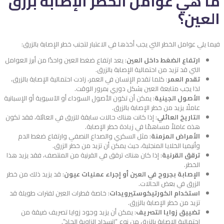
ما هي عوامل الخطر الإصابة بزرق
العين؟
فيما يلي عوامل الخطر التي يجب أخذها في الاعتبار لتجنب خطر الإصابة بالزرق:
ارتفاع الضغط داخل العين
: يعد ارتفاع ضغط العين واحدًا من أبرز العوامل
التي قد تزيد من احتمالية الإصابة بالزرق.
تقدم العمر
: كلما تقدم الإنسان في العمر، زادت احتمالية الإصابة بالزرق،
لذا يجب متابعة العين بشكل دوري بمرور الوقت.
الأصول الجينية
: يمكن أن تكون الأصول السوداء أو الآسيوية أو الإسبانية
عاملًا يزيد من خطر الإصابة بالزرق.
التاريخ العائلي
: إذا كانت هناك حالات سابقة للزرق في العائلة، فقد تكون
هذه عاملاً مساهمًا في زيادة خطر الإصابة.
الأمراض المزمنة
: مثل السكري والصداع النصفي وارتفاع ضغط الدم
وأنيميا الخلايا المنجلية، حيث يمكن أن تزيد من خطر الزرق.
ترقق القرنية
: إذا كان هناك ترقق في القرنية من المنتصف، فقد يزيد هذا
الخطر.
الإصابة بجروح في العين أو إجراء عمليات عيون
: قد يزيد ذلك من خطر
الزرق في بعض الحالات.
استخدام الكورتيكوستيرويدات
: خاصة قطرات العين لفترات طويلة قد
تزيد من خطر الإصابة بالزرق.
تضييق زوايا التصريف
: يمكن أن يزيد وجود زوايا تصريف ضيقة من
احتمالية الإصابة بالزرق من نوع “انسداد الزاوية الحاد”.