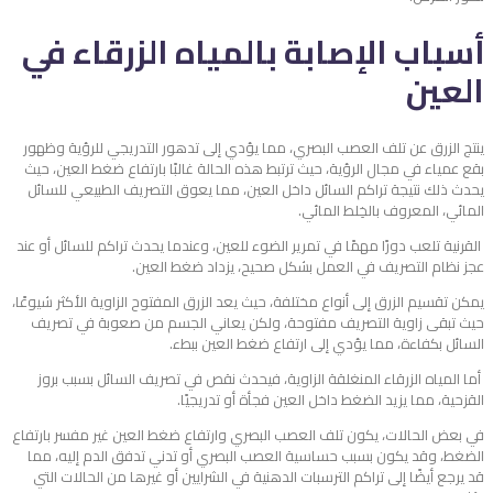
أسباب الإصابة بالمياه الزرقاء في
العين
ينتج الزرق عن تلف العصب البصري، مما يؤدي إلى تدهور التدريجي للرؤية وظهور
بقع عمياء في مجال الرؤية، حيث ترتبط هذه الحالة غالبًا بارتفاع ضغط العين، حيث
يحدث ذلك نتيجة تراكم السائل داخل العين، مما يعوق التصريف الطبيعي للسائل
المائي، المعروف بالخِلط المائي.
القرنية تلعب دورًا مهمًا في تمرير الضوء للعين، وعندما يحدث تراكم للسائل أو عند
عجز نظام التصريف في العمل بشكل صحيح، يزداد ضغط العين.
يمكن تقسيم الزرق إلى أنواع مختلفة، حيث يعد الزرق المفتوح الزاوية الأكثر شيوعًا،
حيث تبقى زاوية التصريف مفتوحة، ولكن يعاني الجسم من صعوبة في تصريف
السائل بكفاءة، مما يؤدي إلى ارتفاع ضغط العين ببطء.
أما المياه الزرقاء المنغلقة الزاوية، فيحدث نقص في تصريف السائل بسبب بروز
القزحية، مما يزيد الضغط داخل العين فجأة أو تدريجيًا.
في بعض الحالات، يكون تلف العصب البصري وارتفاع ضغط العين غير مفسر بارتفاع
الضغط، وقد يكون بسبب حساسية العصب البصري أو تدني تدفق الدم إليه، مما
قد يرجع أيضًا إلى تراكم الترسبات الدهنية في الشرايين أو غيرها من الحالات التي