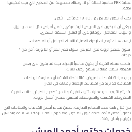
عملية PRK مناسبة للحالة أم لا، وهناك مجموعة من المعايير التي يجب تحقيقها
بدقة:
يجب أن يكون المريض في سن 18 عاماً على الأقل.
ينبغي أن لا يكون لدى المريض تاريخ مرضي يشمل أمراض مثل الساد، والزرق،
والتهاب المفاصل الروماتويدي، أو اعتلال الشبكية السكري.
ليست هناك توصيات لإجراء العملية للنساء الحوامل أو المرضعات.
يكون تصحيح الرؤية لدى المريض، سواء قصر النظر أو اللابؤرية، أقل من 4
درجات.
يتطلب سمك القرنية أن يكون مناسباً للإجراء، حيث قد يكون لدى بعض
المرضى سمك قرنية لا يسمح بإجراء الليزك.
يجب مراعاة نشاطات المريض، فالأنشطة الشاقة أو ممارسة الرياضات
الجماعية قد تزيد من احتمالات الإصابة بإصابات في العين.
قد يتم التوجه نحو عمليات تثبيت القرنية بدلاً من تصحيح النظر في حالات القرنية
المخروطية الخفيفة والمتوسطة، لتحقيق تحسين أفضل للرؤية.
من خلال تلبية هذه المعايير الصارمة، نضمن تقديم أفضل الخدمات والعلاجات التي
تحقق أقصى فائدة لصحة عيون المرضى، ونمنحهم الثقة اللازمة لاستعادة وتحسين
رؤيتهم بأمان وثقة.
خدمات دكتور أحمد الهبش