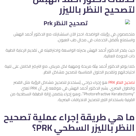
لتصحيح النظر بالليزر
متخصصون في رؤيتك الواضحة، احجز الآن استشارتك مع الدكتور أحمد الهبش
واستمتع بأفضل الخدمات في مجال طب العيون.
حيث يفخر الدكتور أحمد الهبش بخبرته الواسعة واحترافيته في تقديم الرعاية الطبية
ذات الجودة العالية.
كما يوفر الدكتور أحمد بيئة مريحة ومهنية لكل مريض، مع التركيز الكامل على تلبية
احتياجاتهم وتقديم الحلول المناسبة لتصحيح مشاكل النظر.
تصحيح النظر PRK
هو إجراء جراحي يُستخدم لتصحيح مشاكل الرؤية مثل القصر
والطول البصري. يشير الدكتور أحمد الهبش في موقعه إلى أن PRK تعني
“Photorefractive Keratectomy”، وهو إجراء يتضمن إزالة الطبقة السطحية من
القرنية باستخدام الليزر لتصحيح الانحرافات البصرية.
ما هي طريقة إجراء عملية تصحيح
النظر بالليزر السطحي PRK؟