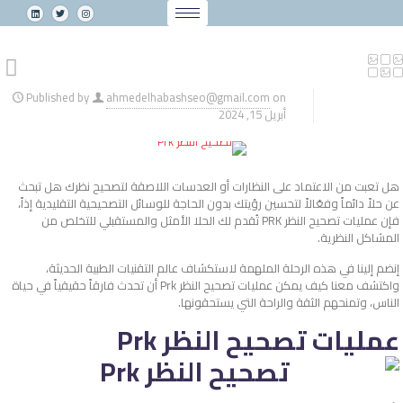
Published by
ahmedelhabashseo@gmail.com
on
أبريل 15, 2024
هل تعبت من الاعتماد على النظارات أو العدسات اللاصقة لتصحيح نظرك هل تبحث
عن حلاً دائماً وفعّالاً لتحسين رؤيتك بدون الحاجة للوسائل التصحيحية التقليدية إذاً،
فإن عمليات تصحيح النظر PRK تُقدم لك الحلا الأمثل والمستقبلي للتخلص من
المشاكل النظرية.
إنضم إلينا في هذه الرحلة الملهمة لاستكشاف عالم التقنيات الطبية الحديثة،
واكتشف معنا كيف يمكن عمليات تصحيح النظر Prk أن تحدث فارقاً حقيقياً في حياة
الناس، وتمنحهم الثقة والراحة التي يستحقونها.
عمليات تصحيح النظر Prk