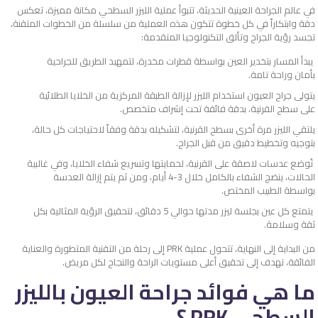
في عالم الجراحة العينية الحديثة، تتبوأ عملية الليزر السطحي مكانة مميزة، تعكس
دقة وابتكاراً في كل خطوة تتكون هذه العملية من سلسلة من الخطوات المتقنة،
تجسد رؤية الجراح وتألق التكنولوجيا المتقدمة:
يبدأ المسار بتخدير العين بواسطة قطرات مخدرة، لتمهيد الطريق للجراحية
بأمان وراحة تامة.
يتولى جراح العيون استخدام الليزر لإزالة الطبقة المركزية من الخلايا الطلائية
على سطح القرنية، بدقة فائقة تحت إشراف متخصص.
يلتقي الليزر مرة أخرى بسطح القرنية، لتشكيله بدقة وفقاً لاحتياجات كل حالة،
بتوجيه وتخطيط دقيق من قبل الجراح.
تُوضع عدسات لاصقة على القرنية، لحمايتها وتسريع شفاء الخلايا، وفي غالبية
الحالات، ينضج الشفاء بالكامل خلال 3-4 أيام، ومن ثم يتم إزالة العدسة
بواسطة الطبيب المختص.
يتمتع كل عين بجلسة ليزر مدتها حوالي 5 دقائق، لتحقيق الرؤية المثالية بكل
ثقة وسلامة.
من البداية إلى النهاية، تتحول عملية PRK إلى رحلة من التقنية المتطورة والعناية
الفائقة، تهدف إلى تحقيق أعلى مستويات الراحة والنجاح لكل مريض.
ما هي فوائد جراحة العيون بالليزر
السطحي PRK ؟