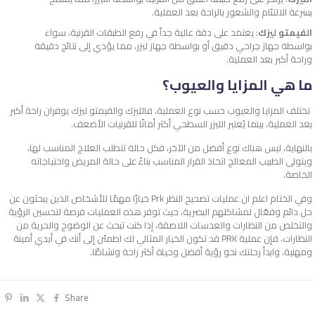
بسرعة الالتئام والشعور بالراحة بعد العملية.
الفيمتو ليزك
: يعتمد على دقة عالية جداً في رفع الطبقات القرنية، سواء
بواسطة جهاز جراحي دقيق أو بواسطة جهاز ليزر، مما يؤدي إلى نتائج دقيقة
وراحة أكبر بعد العملية.
ما هي المزايا والعيوب؟
تختلف المزايا والعيوب حسب نوع العملية، فالليزك والفيمتو ليزك يوفران راحة أكبر
بعد العملية، بينما يُعتبر الليزر السطحي أكثر أمانًا للقرنيات الأضعف.
بالنهاية، ليس هناك نوع أفضل من الآخر، فكل حالة تتطلب العلاج المناسب لها،
ويتولى الطبيب المعالج اتخاذ القرار المناسب بناءً على حالة المريض واحتياجاته
الخاصة.
وفي الختام اعلم ان عمليات تصحيح النظر Prk خيارًا مهمًا للأشخاص الذين يبحثون عن
حل دائم وفعّال لمشاكلهم البصرية، حيث توفر هذه العمليات فرصة لتحسين الرؤية
والتخلص من النظارات والعدسات اللاصقة، إذا كنت تبحث عن الوضوح والحرية من
النظارات، فإن عملية PRK قد تكون الخيار المثالي لك اطمئن إلى أنك في أيدي أمينة
ومهنية، وابدأ رحلتك نحو رؤية أفضل وحياة أكثر راحة ونشاطًا.
Share