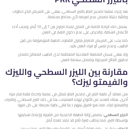
بعد إجراء عملية تصحيح النظر بالليزر السطحي، ينبغي على المريض اتباع خطوات
وقائية حثيثة لضمان عدم تعرضه لأي مخاطر محتملة.
يشمل ذلك الراحة التامة في المنزل لمدة تتراوح بين 7 إلى 10 أيام، وتجنب أداء
الأعمال الشاقة، والحرص على عدم دخول الغبار في العين.
كما يجب على المريض الالتزام بتناول القطرات الطبية الموصوفة من قبل
الطبيب، وعدم لمس أو فرك العين باليد.
ولا ينبغي نسيان المتابعة العلاجية المنتظمة لدى الطبيب المعالج لضمان
تحقيق النتائج المرجوة وضمان سلامة العين.
مقارنة بين الليزر السطحي والليزك
والفيمتو ليزك؟
هل تعتقد أن تقنية الليزر في تصحيح النظر تتمثل في عملية واحدة فقط فكر مرة
أخرى. هناك العديد من الأنواع لهذه العمليات، بما في ذلك الليزر السطحي، والليزك،
والفيمتو ليزك. فما هو الفرق بينهم دعنا نلقي نظرة سريعة على كل منها:
الليزر السطحي
: يتضمن إزالة الطبقة الخارجية من القرنية وإعادة تشكيلها
بواسطة الليزر، مما يتطلب فترة تئام قد تمتد لعدة أيام.
الليزك
: يرتكز على رفع طبقة أعمق من القرنية بواسطة الليزر، مما يسمح