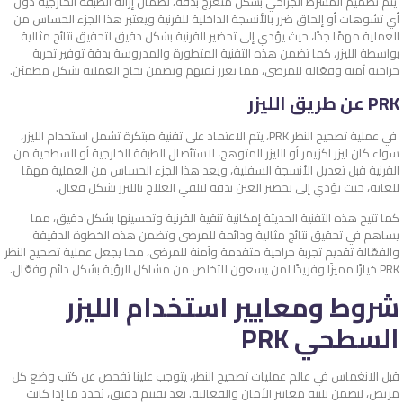
يتم تصميم المشرط الجراحي بشكل متعرج بدقة، لضمان إزالة الطبقة الخارجية دون
أي تشوهات أو إلحاق ضرر بالأنسجة الداخلية للقرنية ويعتبر هذا الجزء الحساس من
العملية مهمًا جدًا، حيث يؤدي إلى تحضير القرنية بشكل دقيق لتحقيق نتائج مثالية
بواسطة الليزر، كما تضمن هذه التقنية المتطورة والمدروسة بدقة توفير تجربة
جراحية آمنة وفعّالة للمرضى، مما يعزز ثقتهم ويضمن نجاح العملية بشكل مطمئن.
PRK عن طريق الليزر
في عملية تصحيح النظر PRK، يتم الاعتماد على تقنية مبتكرة تشمل استخدام الليزر،
سواء كان ليزر اكزيمر أو الليزر المتوهج، لاستئصال الطبقة الخارجية أو السطحية من
القرنية قبل تعديل الأنسجة السفلية، ويعد هذا الجزء الحساس من العملية مهمًا
للغاية، حيث يؤدي إلى تحضير العين بدقة لتلقي العلاج بالليزر بشكل فعال.
كما تتيح هذه التقنية الحديثة إمكانية تنقية القرنية وتحسينها بشكل دقيق، مما
يساهم في تحقيق نتائج مثالية ودائمة للمرضى وتضمن هذه الخطوة الدقيقة
والفعّالة تقديم تجربة جراحية متقدمة وآمنة للمرضى، مما يجعل عملية تصحيح النظر
PRK خيارًا مميزًا وفريدًا لمن يسعون للتخلص من مشاكل الرؤية بشكل دائم وفعّال.
شروط ومعايير استخدام الليزر
السطحي PRK
قبل الانغماس في عالم عمليات تصحيح النظر، يتوجب علينا تفحص عن كثب وضع كل
مريض، لنضمن تلبية معايير الأمان والفعالية. بعد تقييم دقيق، يُحدد ما إذا كانت