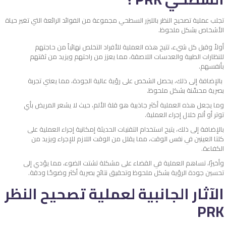
تجلب عملية تصحيح النظر بالليزر السطحي مجموعة من الفوائد الرائعة التي تغير حياة
الأشخاص بشكل ملحوظ.
أولاً وقبل كل شيء، تتيح هذه العملية للأفراد التخلص نهائياً من حاجتهم
للنظارات الطبية والعدسات اللاصقة، مما يعزز من راحتهم ويزيد من ثقتهم
بأنفسهم.
بالإضافة إلى ذلك، يحصل الشخص على رؤية عالية الجودة، مما يعني تجربة
بصرية محسَّنة بشكل ملحوظ.
وما يجعل هذه العملية أكثر جاذبية هو قلة الألم، حيث لا يشعر المريض بأي
توتر أو ألم خلال إجراء العملية.
بالإضافة إلى ذلك، يتيح استخدام التقنيات الحديثة إمكانية إجراء العملية على
كلتا العينين في نفس الوقت، مما يقلل من الوقت اللازم للإجراء ويزيد من
الكفاءة.
وأخيرًا، تساهم العملية في القضاء على مشكلة تشتت الضوء، مما يؤدي إلى
تحسين جودة الرؤية بشكل ملحوظ وتحقيق نتائج بصرية أكثر وضوحًا ودقة.
الآثار الجانبية لعملية تصحيح النظر
PRK