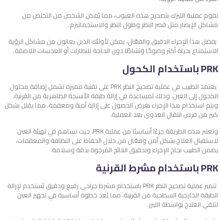
تقوم عملية الليزك بتصحيح هذه العيوب، مما يُمكن الشخص من التخلص من
مشاكل الإبصار مثل قصر النظر وطول النظر والاستجماتيزم.
بفضل هذا الإجراء الدقيق والفعّال، يمكن لأولئك الذين يعانون من مشاكل الرؤية
الاستمتاع بحياة أكثر وضوحًا ونشاطًا دون الحاجة للنظارات أو العدسات اللاصقة.
PRK باستخدام الكحول
يعتمد الطبيب في عملية تصحيح النظر PRK على تقنية مميزة تشمل إضافة محلول
الكحول إلى العين، وذلك لمساعدة في إزالة طبقة الأنسجة الظاهرية من القرنية،
ويتم استخدام هذا الإجراء بغرض الحصول على إزالة آمنة ومعقمة، مما يقلل بشكل
كبير من فرص انتقال العدوى بعد العملية.
وتعتبر هذه الطريقة جزءًا أساسيًا من عملية PRK، حيث تساهم في تهيئة العين
لاستقبال العلاج بشكل أمن وفعّال من خلال الحفاظ على النظافة والمعقمات،
يضمن الطبيب نجاح الإجراء وتحقيق النتائج المرجوة بدقة وسلامة.
PRK باستخدام مشرط القرنية
تتميز عملية تصحيح النظر PRK باستخدام مشرط جراحي رفيع ودقيق يُستخدم لإزالة
الطبقة الخارجية السطحية من القرنية، مما يُعد خطوة أساسية في تجهيز العين
لتلقي العلاج بواسطة الليزر.