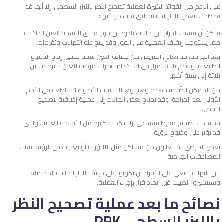
على الرغم من الفوائد الكبيرة لعملية تصحيح النظر بالليزر السطحي، إلا أنها قد
تصطحب ببعض الآثار الجانبية التي يجب مراعاتها:
يمكن أن يتسبب الجراح في حالات نادرة في جرح عميق لأنسجة العين الداخلية،
مما يستوجب إيقاف العملية على الفور وقد ينتج عنه التهابات وتقرحات.
بعد الجراحة، قد يعاني المريض من جفاف العين نتيجة لتقليل إنتاج الدموع
الطبيعية، وينصح بالاستمرار في استخدام قطرات مرطبة للعين لفترة ما بين
ثلاثة إلى ستة أشهر.
من الممكن أيضًا مشاهدة وهج وهالات تحت الأضواء الساطعة في الأيام
الأولى بعد الجراحة، وقد تحتاج بعض الحالات إلى عملية إضافية لتصحيح
النقص.
قد يحدث تصحيح مفرط يستدعي إزالة كمية كبيرة من الأنسجة العينية، والتي
قد تؤثر على وضوح الرؤية.
بعض المرضى قد يعانون من مشاكل مثل اللابؤرية أو تغيرات في الرؤية بسبب
المضاعفات الجراحية.
في النهاية، ينبغي على الأفراد أن يكونوا على دراية بالآثار الجانبية المحتملة
ويستشيروا الطبيب قبل اتخاذ قرار بإجراء العملية.
نصائح ما بعد عملية تصحيح النظر
بالليزر السطحي PRK