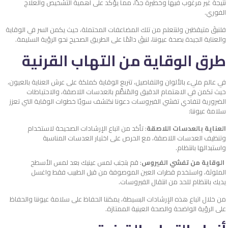
نتيجة غير مرغوب فيها وخطيرة جدًا، مما يؤكد على أهمية التشخيص والعلاج
الفوري.
فلنبقَ متيقظين ولنتعلم من تلك المضاعفات المحتملة، حيث يكمن السر في الوقاية
والعناية الجيدة بصحة عيوننا، لنبقَ دائمًا على الطريق الصحيح نحو الرؤية السليمة.
طرق الوقاية من التهاب القرنية
في عالم مليء بالألوان والتفاصيل، تتربع الوقاية كملكة على عرش العناية بالعيون،
حيث تكمن في الاهتمام الدقيق والمُنظَّم بالعدسات اللاصقة، والاحتياطات
الضرورية لتفادي تفشي الفيروسات دعونا نكتشف سويًا خطوات الوقاية التي تعزز
سلامة عيوننا:
العناية بالعدسات اللاصقة
: تأكد من اتباع الإرشادات الصحيحة لاستخدام
وتنظيف العدسات اللاصقة، مع الحرص على اختيار العدسات المناسبة
واستبدالها بانتظام.
الوقاية من تفشي الفيروس
: قم بتجنب لمس عينيك بعد لمس الأسطح
الملوثة، واستخدم قطرات العين الموصوفة من قبل الطبيب فقط واغسل
يديك بانتظام للحد من انتقال الفيروسات.
من خلال اتباع هذه الإرشادات البسيطة، يمكننا الحفاظ على سلامة عيوننا والحفاظ
على الرؤية الواضحة والصحة العينية الممتازة.