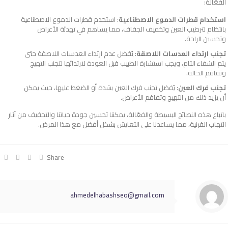
الفعّالة:
استخدام قطرات الدموع الاصطناعية
: استخدم قطرات الدموع الاصطناعية
بانتظام لترطيب العين وتخفيف الجفاف، مما يساهم في تهدئة الأعراض
وتحسين الراحة.
تجنب ارتداء العدسات اللاصقة
: يُفضل عدم ارتداء العدسات اللاصقة حتى
يتم الشفاء التام، ويجب استشارة الطبيب قبل العودة لارتدائها لتجنب التهيج
وتفاقم الحالة.
تجنب فرك العين
: يُفضل تجنب فرك العين بشدة أو الضغط عليها، حيث يمكن
أن يزيد ذلك من التهيج وتفاقم الأعراض.
باتباع هذه النصائح البسيطة والفعّالة، يمكننا تحسين جودة حياتنا والتخفيف من آثار
التهاب القرنية، مما يساعدنا على التعايش بشكل أفضل مع هذا المرض.
Share
ahmedelhabashseo@gmail.com