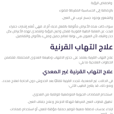
وانخفاض الرؤية
بالإضافة إلى الحساسية المفرطة للضوء
والشعور بوجود جسم غريب في العين.
سواء كانت هذه الأعراض مألوفة بالفعل لديك أم لا، فهي تُعتبر إشارات حمراء
للبحث عن العناية الطبية الفورية فلنكن واعين للرؤية ولنتصدى لهذه الأعراض بكل
حذر وانتباه، لأن العيون هي بوابة لعالم جميل ومليء بالألوان والتفاصيل.
علاج التهاب القرنية
علاج التهاب القرنية يعتمد على جذور الالتهاب وطبيعة العدوى المحتملة، فتتضمن
الخطوات العلاجية ما يلي:
علاج التهاب القرنية غير المعدي
في الحالات غير المعدية، تتجدد القرنية تلقائيًا بعد الخدوش دون الحاجة لعلاج محدد،
ومع ذلك، قد يقترح الطبيب الآتي:
استخدام المضادات الحيوية الموضعية للوقاية من العدوى.
تطبيق قطرات العين المرطبة لتهدئة الانزعاج وعلاج جفاف العين.
ارتداء عدسات لاصقة معينة لتوفير حماية مؤقتة للعين، أو استخدام ضمادات
على العين.