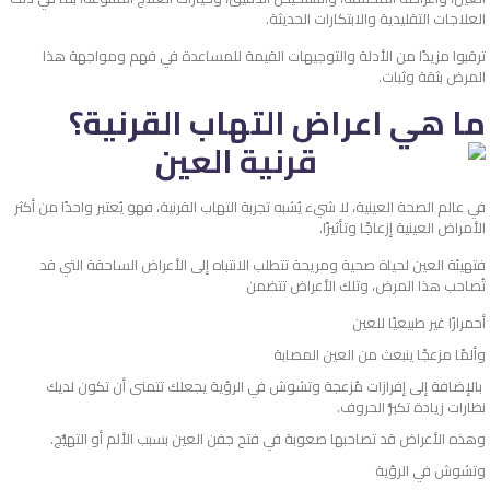
العلاجات التقليدية والابتكارات الحديثة.
ترقبوا مزيدًا من الأدلة والتوجيهات القيمة للمساعدة في فهم ومواجهة هذا
المرض بثقة وثبات.
ما هي اعراض التهاب القرنية؟
في عالم الصحة العينية، لا شيء يُشبه تجربة التهاب القرنية، فهو يُعتبر واحدًا من أكثر
الأمراض العينية إزعاجًا وتأثيرًا.
فتهيئة العين لحياة صحية ومريحة تتطلب الانتباه إلى الأعراض الساحقة التي قد
تُصاحب هذا المرض، وتلك الأعراض تتضمن
أحمرارًا غير طبيعيًا للعين
وألمًا مزعجًا ينبعث من العين المصابة
بالإضافة إلى إفرازات مُزعجة وتشوش في الرؤية يجعلك تتمنى أن تكون لديك
نظارات زيادة تكبُّر الحروف.
وهذه الأعراض قد تصاحبها صعوبة في فتح جفن العين بسبب الألم أو التهيُّج.
وتشوش في الرؤية