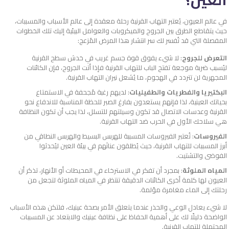
في عالم العيون، يُعتبر التهاب القرنية رحلة معقدة إلى عالم الأسباب والمسببات،
حيث يتقاطع الطرق بين الجروح والميكروبات والعوامل البيئية إليك تلك الخطوات
المفصلة التي قد تُفسر لك سر انتشار هذا المرض المُزعج:
التعرض للجروح
: لا شيء يفوق قوة جسم غريب في خدش سطح القرنية
ليُسبب ضربة موجعة تفتح الباب للتهاب القرنية فإذا أتت الجروح، فإن الكائنات
المجهرية لن تتردد في الهجوم، ما يُشعل نيران التهاب القرنية.
البكتيريا والفطريات والطفيليات
: لديهم رغبة مُجحفة في الاستمتاع
بحياتك العينية، لذا فإنهم يستعدون بفارغ الصبر للحظة المناسبة للاندفاع نحو
القرنية وعدسات الاتصال قد تكون وسيلتهم للتسلل، لذا يجب أن تكون النظافة
هي سلاحك الأول في الحرب ضد التهاب القرنية.
الفيروسات
: تُعتبر الفيروسات المسببة للهربس البسيط والهربس النطاقي من
أبرز المسببات للتهاب القرنية، حيث يُطلقون عنانَهم في بيئة العين ليُحدثوا
الفوضى والتشتيت.
المياه الملوثة
: بمجرد أن تفكر في الاسترخاء في المحيطات أو الأنهار، تذكر أن
العيون لها كلمة أخرى الكائنات الدقيقة تنتظر في المياه الملوثة لتجعل من
رحلتك إلى الماء مغامرة مؤلمة.
لا شيء يعادل الوعي والحذر عندما يتعلق الأمر بصحة عينيك، فلتكن هذه الأسباب
الواضحة دليلًا لك على أهمية الحفاظ على نظافة عينيك والابتعاد عن المسببات
المحتملة للتهاب القرنية.