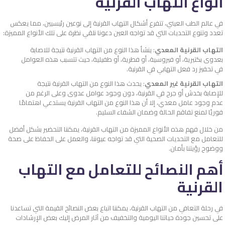
أنواع التهاب القرنية
في عالم الطب العيني، تتفرع أشكال التهاب القرنية إلى نوعين رئيسيين، مما يعكس
تعدد وتنوع التحديات التي قد تواجه العين دعونا نلقي نظرة على تلك الأنواع المميزة:
التهاب القرنية المعدي
: ينشأ هذا النوع من التهاب القرنية نتيجة للاصابة
بعدوى بكتيرية، أو فيروسية، أو فطرية، أو طفيلية، حيث تتسبب هذه العوامل
في تحفيز رد فعل التهابي في القرنية.
التهاب القرنية غير المعدي
: يحدث هذا النوع من التهاب القرنية نتيجة
للإصابة بخدش أو جرح في القرنية، دون وجود عوامل عدوى وعلى الرغم من
عدم وجود عامل معدي، إلا أن هذا النوع من التهاب القرنية يستدعي اهتمامًا
فوريًا لمنع تفاقم الحالة وضمان الشفاء السليم.
من خلال فهم هذه الأنواع المميزة من التهاب القرنية، يمكننا التحضير بشكل أفضل
للتعامل مع التحديات الصحية التي قد تواجه عيوننا، والعمل على الحفاظ على صحة
ووضوح رؤيتنا بأمان.
أهم النصائح للتعامل مع التهاب
القرنية
في رحلة التعافي من التهاب القرنية، يمكننا اتباع بعض النصائح القيمة التي تساعدنا
على تحسين جودة حياتنا اليومية والتخفيف من آثار المرض إليك بعض الإرشادات