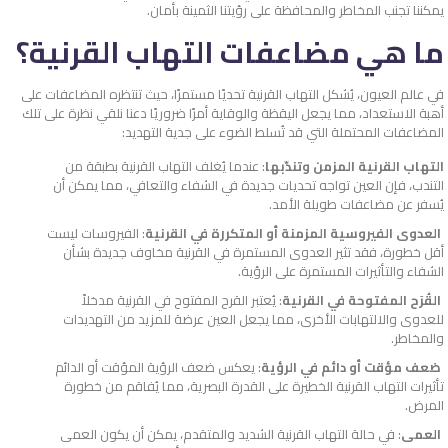
يمكننا تجنب المخاطر والمحافظة على رؤيتنا الثمينة بأمان.
ما هي مضاعفات التهاب القرنية؟
في عالم العيون، يُشكل التهاب القرنية تحديًا مستمرًا، حيث تنتظره المضاعفات على
أهبة الاستعداد، مما يجعل اليقظة والوقاية أمرًا ضروريًا دعنا نلقي نظرة على تلك
المضاعفات المحتملة التي قد تُسلط الضوء على جدية التهديد:
التهاب القرنية المزمن وتندّبها
: عندما يُغلف التهاب القرنية بطبقة من
التندب، فإن العين تواجه تحديات جديدة في الشفاء والتعافي، مما يمكن أن
يُسفر عن مضاعفات طويلة الأمد.
العدوى الفيروسية المزمنة أو المتكررة في القرنية
: الفيروسات ليست
أقل خطورة، فقد تثير العدوى المستمرة في القرنية مخاوف جديدة بشأن
الشفاء والتأثيرات المستمرة على الرؤية.
القُرَح المفتوحة في القرنية
: يُعتبر القرح المفتوح في القرنية مدخلاً
للعدوى والالتهابات الأخرى، مما يجعل العين عرضة للمزيد من التهديدات
والمخاطر.
ضعف مؤقت أو دائم في الرؤية
: يعكس ضعف الرؤية المؤقت أو الدائم
تأثيرات التهاب القرنية الخطيرة على القدرة البصرية، مما يُفاقم من خطورة
المرض.
العمى
: في حالة التهاب القرنية الشديد والمتقدم، يمكن أن يكون العمى