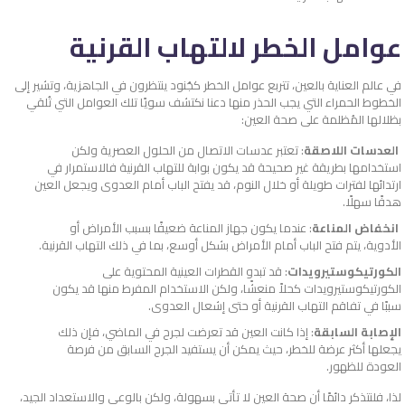
عوامل الخطر لالتهاب القرنية
في عالم العناية بالعين، تتربع عوامل الخطر كجُنود ينتظرون في الجاهزية، وتشير إلى
الخطوط الحمراء التي يجب الحذر منها دعنا نكتشف سويًا تلك العوامل التي تُلقي
بظلالها المُظلمة على صحة العين:
العدسات اللاصقة
: تعتبر عدسات الاتصال من الحلول العصرية ولكن
استخدامها بطريقة غير صحيحة قد يكون بوابة للتهاب القرنية فالاستمرار في
ارتدائها لفترات طويلة أو خلال النوم، قد يفتح الباب أمام العدوى ويجعل العين
هدفًا سهلًا.
انخفاض المناعة
: عندما يكون جهاز المناعة ضعيفًا بسبب الأمراض أو
الأدوية، يتم فتح الباب أمام الأمراض بشكل أوسع، بما في ذلك التهاب القرنية.
الكورتيكوستيرويدات
: قد تبدو القطرات العينية المحتوية على
الكورتيكوستيرويدات كحلاً منعشًا، ولكن الاستخدام المفرط منها قد يكون
سببًا في تفاقم التهاب القرنية أو حتى إشعال العدوى.
الإصابة السابقة
: إذا كانت العين قد تعرضت لجرح في الماضي، فإن ذلك
يجعلها أكثر عرضة للخطر، حيث يمكن أن يستفيد الجرح السابق من فرصة
العودة للظهور.
لذا، فلنتذكر دائمًا أن صحة العين لا تأتي بسهولة، ولكن بالوعي والاستعداد الجيد،