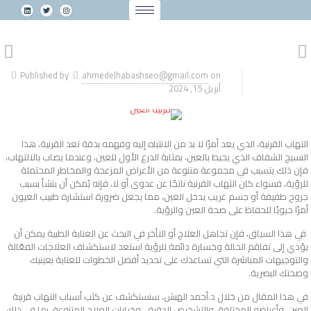
Published by
ahmedelhabashseo@gmail.com
on
أبريل 15, 2024
التهاب القرنية، الذي يعد أمرًا لا بد من الانتباه إليه وفهمه بدقة تعد القرنية، هذا
النسيج الشفاف الذي يحيط بالعين، بمثابة الدرع الأول للعين، وعندما يصاب بالالتهاب،
فإن ذلك يتسبب في مجموعة متنوعة من الأعراض المزعجة والمخاطر المحتملة
للرؤية، فسواء كان التهاب القرنية ناتجًا عن عدوى أو لا، فإنه يُمكن أن ينشأ بسبب
جروح طفيفة أو جسم غريب يدخل العين، مما يجعل ضرورة استشارة طبيب العيون
أمرًا حيويًا للحفاظ على صحة العين والرؤية.
في هذا السياق، فإن تجاهل العلاج أو التأخر في البحث عن العناية الطبية يمكن أن
يؤدي إلى تفاقم الحالة وخسارة دائمة للرؤية استعد لاستكشاف العلاجات الفعّالة
والتوجيهات المباشرة التي تساعدك على تحديد أفضل الخطوات للعناية بعينيك
وصحتك البصرية.
في هذا المقال من خلال د.أحمد الهبش، سنستكشف عن كثب أسباب التهاب قرنية
العين، وأعراضه المختلفة، والتشخيص الدقيق، وخيارات العلاج المتنوعة، بما في ذلك