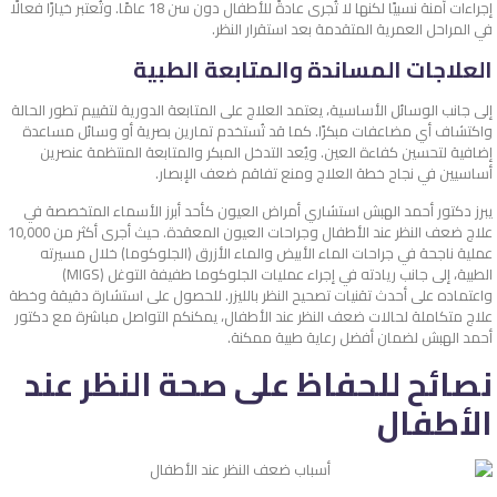
إجراءات آمنة نسبيًا لكنها لا تُجرى عادةً للأطفال دون سن 18 عامًا. وتُعتبر خيارًا فعالًا
في المراحل العمرية المتقدمة بعد استقرار النظر.
العلاجات المساندة والمتابعة الطبية
إلى جانب الوسائل الأساسية، يعتمد العلاج على المتابعة الدورية لتقييم تطور الحالة
واكتشاف أي مضاعفات مبكرًا. كما قد تُستخدم تمارين بصرية أو وسائل مساعدة
إضافية لتحسين كفاءة العين. ويُعد التدخل المبكر والمتابعة المنتظمة عنصرين
أساسيين في نجاح خطة العلاج ومنع تفاقم ضعف الإبصار.
يبرز دكتور أحمد الهبش استشاري أمراض العيون كأحد أبرز الأسماء المتخصصة في
علاج ضعف النظر عند الأطفال وجراحات العيون المعقدة. حيث أجرى أكثر من 10,000
عملية ناجحة في جراحات الماء الأبيض والماء الأزرق (الجلوكوما) خلال مسيرته
الطبية، إلى جانب ريادته في إجراء عمليات الجلوكوما طفيفة التوغل (MIGS)
واعتماده على أحدث تقنيات تصحيح النظر بالليزر. للحصول على استشارة دقيقة وخطة
علاج متكاملة لحالات ضعف النظر عند الأطفال، يمكنكم التواصل مباشرة مع دكتور
أحمد الهبش لضمان أفضل رعاية طبية ممكنة.
نصائح للحفاظ على صحة النظر عند
الأطفال