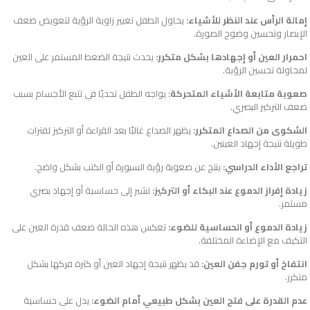
إمالة الرأس عند النظر للأشياء:
يحاول الطفل تغيير زاوية الرؤية لتعويض ضعف
الإبصار وتحسين وضوح الصورة.
احمرار العين أو إجهادها بشكل متكرر:
يحدث نتيجة الضغط المستمر على العين
لمحاولة تحسين الرؤية.
صعوبة متابعة الأشياء المتحركة:
يواجه الطفل تحديًا في تتبع الأجسام بسبب
ضعف التركيز البصري.
الشكوى من الصداع المتكرر:
يظهر الصداع غالبًا بعد القراءة أو التركيز لفترات
طويلة نتيجة إجهاد العينين.
تراجع الأداء الدراسي:
ينتج عن صعوبة رؤية السبورة أو الكتب بشكل واضح.
زيادة إفراز الدموع عند البكاء أو التركيز:
تشير إلى حساسية أو إجهاد بصري
مستمر.
زيادة الدموع أو الحساسية للضوء:
تعكس هذه الحالة ضعف قدرة العين على
التكيف مع الإضاءة المختلفة.
انتفاخ أو تورم جفن العين:
قد يظهر نتيجة إجهاد العين أو كثرة فركها بشكل
متكرر.
عدم القدرة على فتح العين بشكل طبيعي أمام الضوء:
يدل على حساسية