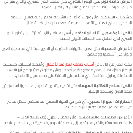
أمراض خاصة تؤثر على البصر القشري:
مثل ضعف البصر القشري، والذي ينتج عن
خلل في مراكز الإبصار داخل الدماغ وليس في العين نفسها.
مشكلات الشبكية:
مثل عيوب أو أمراض الشبكية، بما في ذلك اعتلال الشبكية
الخداجي، والتي تعد من الأسباب المهمة لضعف الإبصار عند الأطفال.
نقص الأوكسجين أثناء الولادة:
من أهم العوامل التي قد تؤثر على تطور الجهاز
البصري لدى الطفل منذ اللحظات الأولى للحياة.
الأمراض المعدية:
مثل بعض الالتهابات البكتيرية أو الفيروسية التي قد تصيب العين
وتؤثر على أنسجتها ووظائفها.
يبحث الكثير من الآباء عن
أسباب ضعف النظر عند الأطفال
وأهمية اكتشاف مشكلات
الإبصار مبكرًا، لذلك يقدم موقع دكتور أحمد الهبش محتوى طبيًا يوضح أبرز الأسباب
المحتملة وطرق المتابعة التي تساعد على الحفاظ على صحة عيون الأطفال.
نقص العناصر الغذائية المهمة:
مثل نقص فيتامين A الذي يلعب دورًا أساسيًا في
صحة العين وسلامة الإبصار.
اضطرابات الجهاز العصبي:
أي خلل في الجهاز العصبي قد ينعكس بشكل مباشر
على كفاءة نقل ومعالجة الإشارات البصرية.
الأمراض الطفيلية والمناطقية:
مثل العمى النهري (داء كلابية الذنب –
Onchocerciasis) والذي قد يؤدي إلى مضاعفات بصرية خطيرة في حال عدم علاجه.
عوامل نمط الحياة والعادات الخاطئة:
وتشمل الإفراط في استخدام الهواتف