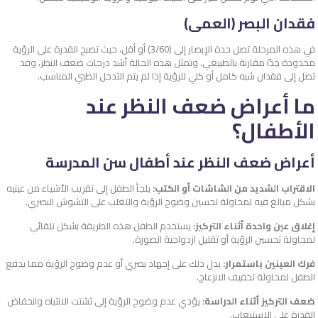
فقدان البصر (العمى)
في هذه المرحلة تصل حدة الإبصار إلى (3/60) أو أقل، حيث تصبح القدرة على الرؤية
محدودة جدًا مقارنة بالطبيعي. وتمثل هذه الحالة أشد درجات ضعف النظر، وقد
تصل إلى فقدان شبه كامل أو كلي للرؤية إذا لم يتم التدخل الطبي المناسب.
ما أعراض ضعف النظر عند
الأطفال؟
أعراض ضعف النظر عند أطفال سن المدرسة
الاقتراب الشديد من الشاشات أو الكتب:
يلجأ الطفل إلى تقريب الأشياء من عينيه
بشكل مبالغ فيه لمحاولة تحسين وضوح الرؤية والتغلب على التشوش البصري.
إغلاق عين واحدة أثناء التركيز:
يستخدم الطفل هذه الطريقة بشكل تلقائي
لمحاولة تحسين الرؤية أو تقليل ازدواجية الصورة.
فرك العينين باستمرار:
يدل ذلك على إجهاد بصري أو عدم وضوح الرؤية مما يدفع
الطفل لمحاولة تخفيف الانزعاج.
ضعف التركيز أثناء الدراسة:
يؤدي عدم وضوح الرؤية إلى تشتت الانتباه وانخفاض
القدرة على الاستيعاب.