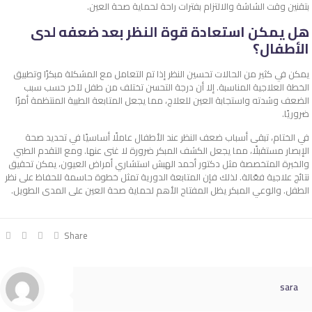
بتقنين وقت الشاشة والالتزام بفترات راحة لحماية صحة العين.
هل يمكن استعادة قوة النظر بعد ضعفه لدى
الأطفال؟
يمكن في كثير من الحالات تحسين النظر إذا تم التعامل مع المشكلة مبكرًا وتطبيق
الخطة العلاجية المناسبة. إلا أن درجة التحسن تختلف من طفل لآخر حسب سبب
الضعف وشدته واستجابة العين للعلاج، مما يجعل المتابعة الطبية المنتظمة أمرًا
ضروريًا.
في الختام، تبقى
أسباب ضعف النظر عند الأطفال
عاملًا أساسيًا في تحديد صحة
الإبصار مستقبلًا، مما يجعل الكشف المبكر ضرورة لا غنى عنها. ومع التقدم الطبي
والخبرة المتخصصة مثل دكتور أحمد الهبش استشاري أمراض العيون، يمكن تحقيق
نتائج علاجية فعّالة. لذلك فإن المتابعة الدورية تمثل خطوة حاسمة للحفاظ على نظر
الطفل. والوعي المبكر يظل المفتاح الأهم لحماية صحة العين على المدى الطويل.
Share
sara