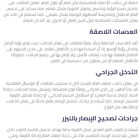
خاصة في حالات الأخطاء الانكسارية مثل قصر أو طول النظر. تعمل النظارات على
تصحيح مسار الرؤية وتحسين وضوح الصورة بشكل مباشر، مما يساعد على
تحسين
النظر للاطفال
وممارسة أنشطتهم اليومية بشكل طبيعي. كما تساهم في الحد من
بعض المشكلات المصاحبة مثل كسل العين أو الحول عند التدخل المبكر.
العدسات اللاصقة
تُعد العدسات اللاصقة بديلًا عمليًا للنظارات في بعض الحالات، حيث توفر رؤية أوضح
ومجال رؤية أوسع. إلا أن استخدامها لدى الأطفال يعتمد على مدى قدرتهم على
الالتزام بالعناية بها تحت إشراف الأهل. ولا يُنصح بها في جميع الحالات، خصوصًا
للأطفال الصغار أو من يعانون من حساسية في العين.
التدخل الجراحي
في بعض حالات
ضعف النظر الشديد
التي لا تستجيب للنظارات أو الوسائل التقليدية،
قد يلجأ الطبيب إلى الحل الجراحي وفقًا لنوع المشكلة. وتشمل هذه التدخلات جراحة
الساد (إعتام عدسة العين)، أو استئصال الجسم الزجاجي، أو إعادة تشكيل القرنية
لتحسين الإبصار. كما تُستخدم جراحات تصحيح الإبصار بالليزر لاحقًا في بعض الحالات،
وغالبًا بعد سن البلوغ.
جراحات تصحيح الإبصار بالليزر
تُستخدم تقنيات الليزر لتعديل شكل القرنية بدقة بهدف تحسين انكسار الضوء داخل
العين. يتم تحديد الإجراء المناسب بناءً على درجة ضعف النظر وحالة القرنية، وهي