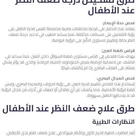
عند الأطفال
فحص حدة الإبصار:
يعتمد هذا الاختبار على قراءة مخططات بصرية مخصصة تقيس قدرة الطفل على
رؤية التفاصيل على مسافات مختلفة، مما يساعد الطبيب في تحديد درجة ضعف
النظر بدقة وتقييم مستوى التأثير على الرؤية اليومية.
قياس ضغط العين:
يهدف هذا الفحص إلى قياس مستوى ضغط السوائل داخل العين، مما يساعد في
الكشف عن احتمالية الإصابة بمرض الجلوكوما (المياه الزرقاء)، والذي قد يؤثر بشكل
مباشر على العصب البصري إذا لم يُكتشف مبكرًا.
فحص المجال البصري:
يُستخدم هذا الفحص لتقييم قدرة العين على رؤية الجوانب والمحيط البصري، وليس
فقط الرؤية الأمامية، مما يكشف عن أي فقدان أو ضعف في أجزاء من مجال الرؤية
قد لا يلاحظها الطفل بسهولة.
طرق علاج ضعف النظر عند الأطفال
النظارات الطبية
تُعد النظارات الطبية الخيار الأول والأكثر شيوعًا في علاج ضعف النظر لدى الأطفال،