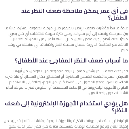
في التشخيص، فقد تقل فعالية العلاج ويصبح التحسن محدودًا.
في أي عمر يمكن ملاحظة ضعف النظر عند
الطفل؟
عادةً ما تبدأ مؤشرات ضعف الإبصار بالظهور خلال مرحلة الطفولة المبكرة، غالبًا ما
بين عمر سنة ونصف إلى أربع سنوات، وهي فترة مهمة لاكتشاف أي خلل بصري
مبكرًا. لذلك يُنصح بإجراء فحص للعين خلال السنة الأولى من العمر، ثم بعد سن
الثالثة، مع المتابعة الدورية لضمان سلامة النظر واكتشاف أي مشكلة في وقت
مبكر.
ما
أسباب ضعف النظر المفاجئ عند الأطفال
؟
قد يحدث ضعف النظر بشكل مفاجئ نتيجة مجموعة من العوامل، من أبرزها
التعرض المفرط لأشعة الشمس المباشرة، أو استنشاق دخان السجائر، أو قلة شرب
الماء، أو السهر وعدم الحصول على قسط كافٍ من النوم، إضافة إلى الاستخدام
الطويل للأجهزة الإلكترونية في الإضاءة المنخفضة أو الجلوس لفترات طويلة أمام
الشاشات دون راحة للعين.
هل يؤدي استخدام الأجهزة الإلكترونية إلى ضعف
النظر؟
الإفراط في استخدام الهواتف الذكية والأجهزة اللوحية وشاشات التلفاز قد يزيد من
إجهاد العين ويرفع احتمالية الإصابة بمشكلات بصرية مثل قصر النظر. لذلك يُنصح