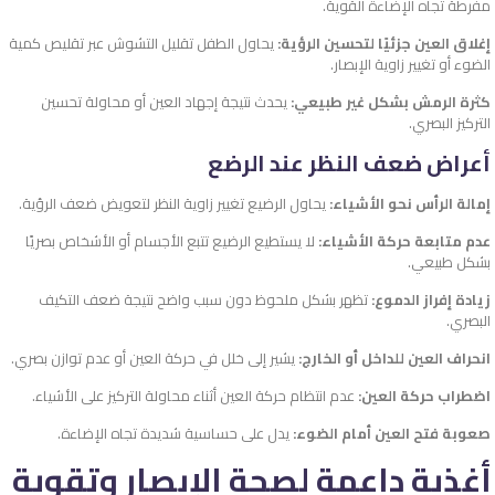
مفرطة تجاه الإضاءة القوية.
إغلاق العين جزئيًا لتحسين الرؤية:
يحاول الطفل تقليل التشوش عبر تقليص كمية
الضوء أو تغيير زاوية الإبصار.
كثرة الرمش بشكل غير طبيعي:
يحدث نتيجة إجهاد العين أو محاولة تحسين
التركيز البصري.
أعراض ضعف النظر عند الرضع
إمالة الرأس نحو الأشياء:
يحاول الرضيع تغيير زاوية النظر لتعويض ضعف الرؤية.
عدم متابعة حركة الأشياء:
لا يستطيع الرضيع تتبع الأجسام أو الأشخاص بصريًا
بشكل طبيعي.
زيادة إفراز الدموع:
تظهر بشكل ملحوظ دون سبب واضح نتيجة ضعف التكيف
البصري.
انحراف العين للداخل أو الخارج:
يشير إلى خلل في حركة العين أو عدم توازن بصري.
اضطراب حركة العين:
عدم انتظام حركة العين أثناء محاولة التركيز على الأشياء.
صعوبة فتح العين أمام الضوء:
يدل على حساسية شديدة تجاه الإضاءة.
أغذية داعمة لصحة الإبصار وتقوية