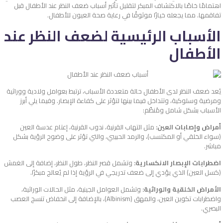
اهتمامًا خاصًا بالاكتشاف المبكر لتقليل تأثير أسباب ضعف النظر عند الأطفال قبل
تفاقمها. مما يجعله خيارًا موثوقًا في رعاية صحة العيون للأطفال.
الأسباب الرئيسية لضعف النظر عند
الأطفال
يُعد ضعف النظر لدى الأطفال حالة متعددة الأسباب، ترتبط بعوامل ولادية ووراثية
ومرضية وسلوكية، وتتداخل فيما بينها لتؤثر على كفاءة الإبصار. وفيما يلي أبرز
الأسباب بشكل شامل ومُنظّم:
أمراض وإصابات العين:
مثل التهاب القرنية، ندوب القرنية، إعتام عدسة العين
(سواء الخلقي أو المكتسب)، والرمد الحبيبي، والتي تؤثر على وضوح الرؤية بشكل
مباشر.
اضطرابات الإبصار الانكسارية:
وتشمل قصر النظر، طول النظر، إضافة إلى الغمش
(كسل العين) الذي يؤدي إلى ضعف تدريجي في الرؤية إذا لم يُعالج مبكرًا.
الأمراض الخلقية والوراثية:
وتشمل العوامل الجينية، مثل الحالات الوراثية،
واضطرابات تكوين العين، والمهق (Albinism)، بالإضافة إلى انخفاض تنسج العصب
البصري.