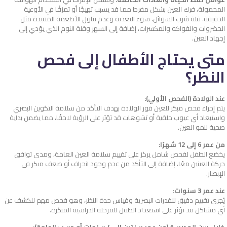
المحمولة، فرك العين بشكل مفرط مما قد يسبب تهيجًا أو تمزقًا في الأوعية
الدقيقة، قلة شرب السوائل، سوء التغذية وعدم تناول الأطعمة المفيدة مثل
الخضروات والفواكه والمكسرات، إضافة إلى السهر وقلة النوم الذي يؤدي إلى
إجهاد العين.
متى يحتاج الأطفال إلى فحص
النظر؟
عند الولادة (الفحص الأولي):
يتم إجراء فحص مبكر للعين فور الولادة بهدف التأكد من سلامة التكوين البصري
واستبعاد أي عيوب خلقية أو تشوهات قد تؤثر على الرؤية لاحقًا، مما يضمن بداية
صحية لنمو العين.
من عمر 6 إلى 12 شهرًا:
يخضع الطفل لفحص شامل يركز على تقييم سلامة العين العامة، ومدى توافق
حركة العينين معًا، إضافة إلى التأكد من عدم وجود انحراف أو ضعف مبكر في
الإبصار.
عند عمر 3 سنوات:
يُجرى تقييم دقيق للقدرات البصرية وقياس حدة النظر، وهو فحص مهم للكشف عن
أي مشاكل قد تؤثر على استعداد الطفل للمرحلة الدراسية المبكرة.