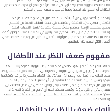
خلال سن المدرسة (من عمر سنتين إلى 4 سنوات أو حسب الحاجة):
تتم المتابعة الدورية للنظر لرصد أي تغيرات قد تطرأ مع النمو أو الدراسة، مع تعديل
النظارات أو العلاج عند الحاجة وفقًا لتوجيهات طبيب العيون المختص.
يُعد دكتور أحمد الهبش من أبرز الأطباء المتخصصين في علاج ضعف النظر عند
الأطفال، بفضل خبرته الدقيقة واعتماده على أحدث التقنيات الطبية في تشخيص
وعلاج مشكلات الإبصار. ويقدم حلولًا علاجية متقدمة تشمل النظارات الطبية
والعدسات التصحيحية، إلى جانب تصحيح النظر بالليزر في الحالات المناسبة وفق أحدث
المعايير العالمية. ما يجعله خيارًا موثوقًا للأهالي الباحثين عن رعاية متكاملة تضمن
أفضل النتائج لصحة نظر أطفالهم.
مفهوم ضعف النظر عند الأطفال
ضعف النظر عند الأطفال هو انخفاض قدرة الطفل على الرؤية بوضوح يتناسب مع
عمره، مما يؤدي إلى تشوش في الرؤية أو صعوبة في تمييز التفاصيل الدقيقة. وتُعد
هذه الحالة من اضطرابات الإبصار التي قد تؤثر على التعلم والنمو إذا لم يتم اكتشافها
مبكرًا. وتشير تقارير منظمة الصحة العالمية إلى أن ملايين الأطفال حول العالم
يعانون من درجات متفاوتة من ضعف البصر، والتي قد تصل في بعض الحالات إلى
فقدان جزئي أو كلي للرؤية. ويُقصد بضعف البصر أي تراجع في القدرة البصرية لا
يمكن تصحيحه بالكامل بالنظارات فقط، مما يستدعي تشخيصًا دقيقًا لتحديد السبب
والعلاج المناسب.
أنواع ضعف النظر عند الأطفال