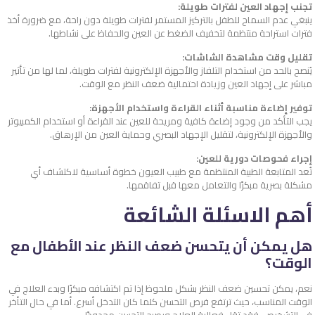
تجنب إجهاد العين لفترات طويلة:
ينبغي عدم السماح للطفل بالتركيز المستمر لفترات طويلة دون راحة، مع ضرورة أخذ
فترات استراحة منتظمة لتخفيف الضغط عن العين والحفاظ على نشاطها.
تقليل وقت مشاهدة الشاشات:
يُنصح بالحد من استخدام التلفاز والأجهزة الإلكترونية لفترات طويلة، لما لها من تأثير
مباشر على إجهاد العين وزيادة احتمالية ضعف النظر مع الوقت.
توفير إضاءة مناسبة أثناء القراءة واستخدام الأجهزة:
يجب التأكد من وجود إضاءة كافية ومريحة للعين عند القراءة أو استخدام الكمبيوتر
والأجهزة الإلكترونية، لتقليل الإجهاد البصري وحماية العين من الإرهاق.
إجراء فحوصات دورية للعين:
تُعد المتابعة الطبية المنتظمة مع طبيب العيون خطوة أساسية لاكتشاف أي
مشكلة بصرية مبكرًا والتعامل معها قبل تفاقمها.
أهم الاسئلة الشائعة
هل يمكن أن يتحسن ضعف النظر عند الأطفال مع
الوقت؟
نعم، يمكن تحسين ضعف النظر بشكل ملحوظ إذا تم اكتشافه مبكرًا وبدء العلاج في
الوقت المناسب، حيث ترتفع فرص التحسن كلما كان التدخل أسرع. أما في حال التأخر