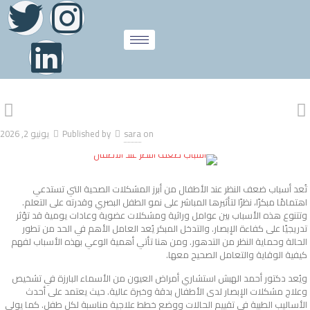
on
sara
Published by
يونيو 2, 2026
تُعد
أسباب ضعف النظر عند الأطفال
من أبرز المشكلات الصحية التي تستدعي
اهتمامًا مبكرًا، نظرًا لتأثيرها المباشر على نمو الطفل البصري وقدرته على التعلم.
وتتنوع هذه الأسباب بين عوامل وراثية ومشكلات عضوية وعادات يومية قد تؤثر
تدريجيًا على كفاءة الإبصار. والتدخل المبكر يُعد العامل الأهم في الحد من تطور
الحالة وحماية النظر من التدهور. ومن هنا تأتي أهمية الوعي بهذه الأسباب لفهم
كيفية الوقاية والتعامل الصحيح معها.
ويُعد دكتور أحمد الهبش استشاري أمراض العيون من الأسماء البارزة في تشخيص
وعلاج مشكلات الإبصار لدى الأطفال بدقة وخبرة عالية. حيث يعتمد على أحدث
الأساليب الطبية في تقييم الحالات ووضع خطط علاجية مناسبة لكل طفل. كما يولي