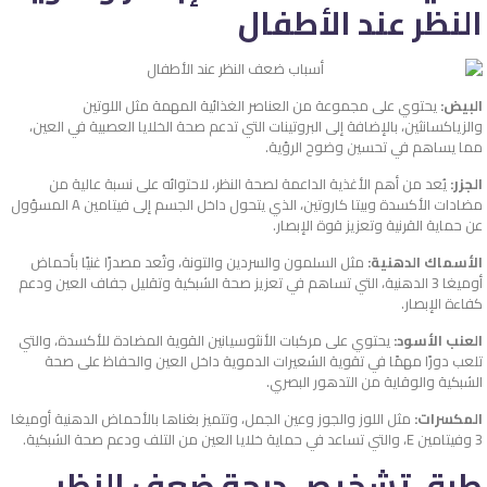
النظر عند الأطفال
البيض:
يحتوي على مجموعة من العناصر الغذائية المهمة مثل اللوتين
والزياكسانثين، بالإضافة إلى البروتينات التي تدعم صحة الخلايا العصبية في العين،
مما يساهم في تحسين وضوح الرؤية.
الجزر:
يُعد من أهم الأغذية الداعمة لصحة النظر، لاحتوائه على نسبة عالية من
مضادات الأكسدة وبيتا كاروتين، الذي يتحول داخل الجسم إلى فيتامين A المسؤول
عن حماية القرنية وتعزيز قوة الإبصار.
الأسماك الدهنية:
مثل السلمون والسردين والتونة، وتُعد مصدرًا غنيًا بأحماض
أوميغا 3 الدهنية، التي تساهم في تعزيز صحة الشبكية وتقليل جفاف العين ودعم
كفاءة الإبصار.
العنب الأسود:
يحتوي على مركبات الأنثوسيانين القوية المضادة للأكسدة، والتي
تلعب دورًا مهمًا في تقوية الشعيرات الدموية داخل العين والحفاظ على صحة
الشبكية والوقاية من التدهور البصري.
المكسرات:
مثل اللوز والجوز وعين الجمل، وتتميز بغناها بالأحماض الدهنية أوميغا
3 وفيتامين E، والتي تساعد في حماية خلايا العين من التلف ودعم صحة الشبكية.
طرق تشخيص درجة ضعف النظر