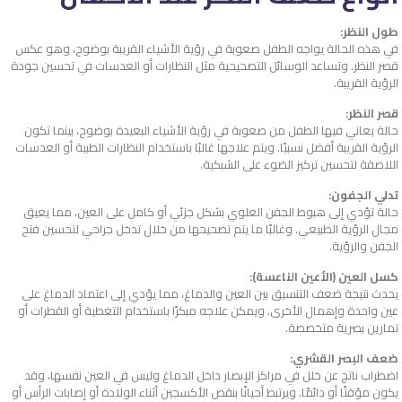
طول النظر:
في هذه الحالة يواجه الطفل صعوبة في رؤية الأشياء القريبة بوضوح، وهو عكس
قصر النظر. وتساعد الوسائل التصحيحية مثل النظارات أو العدسات في تحسين جودة
الرؤية القريبة.
قصر النظر:
حالة يعاني فيها الطفل من صعوبة في رؤية الأشياء البعيدة بوضوح، بينما تكون
الرؤية القريبة أفضل نسبيًا. ويتم علاجها غالبًا باستخدام النظارات الطبية أو العدسات
اللاصقة لتحسين تركيز الضوء على الشبكية.
تدلي الجفون:
حالة تؤدي إلى هبوط الجفن العلوي بشكل جزئي أو كامل على العين، مما يعيق
مجال الرؤية الطبيعي. وغالبًا ما يتم تصحيحها من خلال تدخل جراحي لتحسين فتح
الجفن والرؤية.
كسل العين (الأعين الناعسة):
يحدث نتيجة ضعف التنسيق بين العين والدماغ، مما يؤدي إلى اعتماد الدماغ على
عين واحدة وإهمال الأخرى. ويمكن علاجه مبكرًا باستخدام التغطية أو القطرات أو
تمارين بصرية متخصصة.
ضعف البصر القشري:
اضطراب ناتج عن خلل في مراكز الإبصار داخل الدماغ وليس في العين نفسها، وقد
يكون مؤقتًا أو دائمًا. ويرتبط أحيانًا بنقص الأكسجين أثناء الولادة أو إصابات الرأس أو