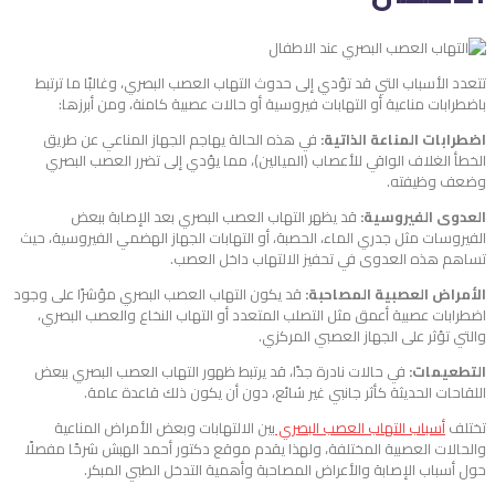
تتعدد الأسباب التي قد تؤدي إلى حدوث التهاب العصب البصري، وغالبًا ما ترتبط
باضطرابات مناعية أو التهابات فيروسية أو حالات عصبية كامنة، ومن أبرزها:
اضطرابات المناعة الذاتية:
في هذه الحالة يهاجم الجهاز المناعي عن طريق
الخطأ الغلاف الواقي للأعصاب (الميالين)، مما يؤدي إلى تضرر العصب البصري
وضعف وظيفته.
العدوى الفيروسية:
قد يظهر التهاب العصب البصري بعد الإصابة ببعض
الفيروسات مثل جدري الماء، الحصبة، أو التهابات الجهاز الهضمي الفيروسية، حيث
تساهم هذه العدوى في تحفيز الالتهاب داخل العصب.
الأمراض العصبية المصاحبة:
قد يكون التهاب العصب البصري مؤشرًا على وجود
اضطرابات عصبية أعمق مثل التصلب المتعدد أو التهاب النخاع والعصب البصري،
والتي تؤثر على الجهاز العصبي المركزي.
التطعيمات:
في حالات نادرة جدًا، قد يرتبط ظهور التهاب العصب البصري ببعض
اللقاحات الحديثة كأثر جانبي غير شائع، دون أن يكون ذلك قاعدة عامة.
تختلف
أسباب التهاب العصب البصري
بين الالتهابات وبعض الأمراض المناعية
والحالات العصبية المختلفة، ولهذا يقدم موقع دكتور أحمد الهبش شرحًا مفصلًا
حول أسباب الإصابة والأعراض المصاحبة وأهمية التدخل الطبي المبكر.