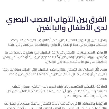
الفرق بين التهاب العصب البصري
لدى الأطفال والبالغين
يمكن التمييز بين التهاب العصب البصري عند الأطفال والبالغين من خلال عدة
اختلافات جوهرية في نمط الإصابة والأعراض والارتباطات المرضية، ومن أبرزها:
الأعراض المصاحبة:
في الأطفال قد يترافق الالتهاب مع ارتفاع في درجة الحرارة
وأعراض شبيهة بالإنفلونزا، وقد يظهر أيضًا بعد عدوى فيروسية أو عقب تلقي بعض
التطعيمات، وهو ما لا يُلاحظ عادةً لدى البالغين.
مدى تأثر العينين:
عند الأطفال غالبًا ما يكون الالتهاب ثنائي الجانب ويؤثر على كلتا
العينين في آن واحد، بينما في البالغين يظهر في معظم الحالات في عين واحدة
فقط.
العلاقة بالتصلب المتعدد:
يزداد ارتباط المرض لدى البالغين بمرض التصلب
المتعدد بشكل ملحوظ، في حين أن احتمالية هذا الارتباط عند الأطفال تكون أقل
بكثير مقارنة بالفئة العمرية الأكبر.
الارتباط بالأمراض الأخرى:
قد تكون حالة الأطفال مرتبطة بعدوى أو اضطرابات
مناعية عابرة، بينما في البالغين يرتبط التهاب العصب البصري بشكل أوضح بأمراض