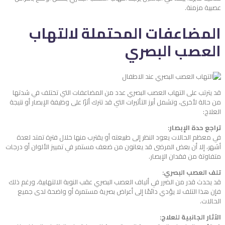
عصبية مزمنة.
المضاعفات المحتملة لالتهاب
العصب البصري
قد يترتب على التهاب العصب البصري عدد من المضاعفات التي تختلف في شدتها
من حالة لأخرى، وتشمل أبرز التأثيرات التي قد تترك أثرًا على وظيفة الإبصار أو نتيجة
العلاج:
تراجع حدة الإبصار:
في معظم الحالات يعود النظر إلى طبيعته أو يقترب منها خلال فترة تمتد لعدة
أشهر، إلا أن بعض المرضى قد يعانون من ضعف مستمر في تمييز الألوان أو درجات
متفاوتة من فقدان الإبصار.
تلف العصب البصري:
قد يحدث قدر من الضرر في ألياف العصب البصري عقب النوبة الالتهابية، ورغم ذلك
فإن هذا التلف لا يؤدي دائمًا إلى أعراض بصرية مستمرة أو واضحة لدى جميع
الحالات.
الآثار الجانبية للعلاج: