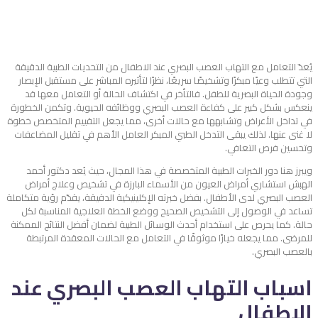
يُعدّ التعامل مع
التهاب العصب البصري عند الاطفال
من التحديات الطبية الدقيقة
التي تتطلب وعيًا مبكرًا وتشخيصًا سريعًا، نظرًا لتأثيره المباشر على مستقبل الإبصار
وجودة الحياة البصرية للطفل. فالتأخر في اكتشاف الحالة أو التعامل معها قد
ينعكس بشكل كبير على كفاءة العصب البصري ووظائفه الحيوية. وتكمن الخطورة
في تداخل الأعراض وتشابهها مع حالات أخرى، مما يجعل التقييم المتخصص خطوة
لا غنى عنها. لذلك يبقى التدخل الطبي المبكر العامل الأهم في تقليل المضاعفات
وتحسين فرص التعافي.
ويبرز هنا دور الخبرات الطبية المتخصصة في هذا المجال، حيث يُعد دكتور أحمد
الهبش استشاري أمراض العيون من الأسماء البارزة في تشخيص وعلاج أمراض
العصب البصري لدى الأطفال. بفضل خبرته الإكلينيكية الدقيقة، يقدّم رؤية متكاملة
تساعد في الوصول إلى التشخيص الصحيح ووضع الخطة العلاجية المناسبة لكل
حالة. كما يحرص على استخدام أحدث الوسائل الطبية لضمان أفضل النتائج الممكنة
للمرضى. مما يجعله خيارًا موثوقًا في التعامل مع الحالات المعقدة المرتبطة
بالعصب البصري.
اسباب التهاب العصب البصري عند
الاطفال