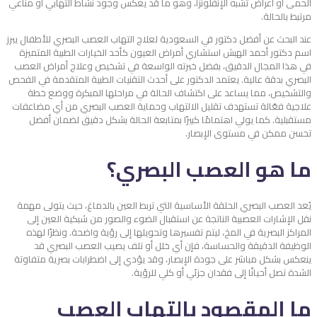
الحمى أو أعراض تشبه الإنفلونزا، وهو ما قد يعكس وجود نشاط التهابي أو مناعي
مرتبط بالحالة.
عند البحث عن أفضل دكتور في السعودية لعلاج التهاب العصب البصري للأطفال يبرز
اسم دكتور أحمد الهبش استشاري أمراض العيون كأحد الخيارات الطبية المتميزة
في هذا المجال الدقيق، بفضل خبرته الواسعة في تشخيص وعلاج أمراض العصب
البصري بدقة عالية. يعتمد الدكتور على أحدث التقنيات الطبية المتقدمة في الفحص
والتشخيص، مما يساعد على اكتشاف الحالة في مراحلها المبكرة ووضع خطة
علاجية فعّالة تستهدف تقليل الالتهاب وحماية العصب البصري من أي مضاعفات
مستقبلية. كما يولي اهتمامًا كبيرًا بمتابعة الحالة بشكل دقيق لضمان أفضل
تحسن ممكن في مستوى الإبصار.
ما هو العصب البصري؟
يُعد العصب البصري الحلقة الأساسية التي تربط العين بالدماغ، حيث يتولى مهمة
نقل الإشارات العصبية الناتجة عن استقبال الضوء والصور من شبكية العين إلى
المراكز البصرية في المخ، ليتم تفسيرها وتحويلها إلى رؤية واضحة. ونظرًا لهذه
الوظيفة الدقيقة والحساسة، فإن أي خلل أو تلف يصيب العصب البصري قد
ينعكس بشكل مباشر على جودة الإبصار، وقد يؤدي إلى اضطرابات بصرية متفاوتة
الشدة تصل أحيانًا إلى فقدان جزئي أو كلي للرؤية.
ما المقصود بالتهاب العصب