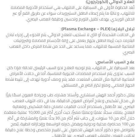
العلاج الدوائي (الكورتيزون):
تُعد الخطوة الأولى في السيطرة على الالتهاب هي استخدام الأدوية المضادة
للالتهاب، وغالبًا ما يتم إعطاء الطفل الستيرويدات سواء عن طريق الفم أو عبر
الحقن الوريدي، بهدف تقليل التورم وتحسين وظيفة العصب البصري.
تبادل البلازما (Plasma Exchange – PLEX):
في الحالات الشديدة أو التي لا تستجيب للعلاج الدوائي، يتم اللجوء إلى إجراء تبادل
البلازما، حيث يُربط الطفل بجهاز يعمل على إزالة الأجسام المضادة والبروتينات
المناعية المسببة للالتهاب، مما يساعد على الحد من نشاط المرض داخل العصب
البصري.
علاج السبب الأساسي:
بعد السيطرة على الالتهاب، يتم توجيه العلاج نحو السبب الرئيسي للحالة؛ فإذا كان
السبب عدوى يتم استخدام المضادات الحيوية المناسبة، أما في حالات الأمراض
المناعية الذاتية مثل التصلب المتعدد، فقد يتم وصف أدوية تهدف إلى تثبيط نشاط
الجهاز المناعي ومنع تكرار الضرر في المستقبل.
يمثل دكتور أحمد الهبش استشاري وأستاذ مشارك طب وجراحة العيون اسمًا بارزًا
في مجال تشخيص وعلاج أمراض العيون الدقيقة، بما في ذلك التهاب العصب
البصري عند الأطفال باستخدام أحدث التقنيات لضمان دقة التشخيص وفعالية
العلاج. يمتلك سجلًا علميًا وعمليًا مميزًا، حيث أجرى أكثر من 10,000 عملية معقدة
خلال أكثر من 10 سنوات، إلى جانب نشر أكثر من 30 بحثًا علميًا والمشاركة في أكثر
من 100 محاضرة محلية ودولية.وبفضل خبرته الواسعة وإنجازاته الطبية، يُنصح
بالتواصل مع دكتور أحمد الهبش للحصول على تقييم متخصص وخطة علاج دقيقة
لحالات العيون والتهاب العصب البصري عند الأطفال.