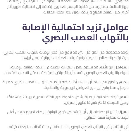
قد تؤدي العلاجات الستيرويدية المستخدمة للسيطرة على الالتهاب إلى إضعاف
جهاز المناعة، مما يزيد من قابلية الجسم للعدوى، إضافة إلى احتمالية ظهور آثار
أخرى مثل تقلبات المزاج وزيادة الوزن لدى بعض الحالات.
عوامل تزيد احتمالية الإصابة
بالتهاب العصب البصري
توجد مجموعة من العوامل التي قد ترفع من خطر الإصابة بالتهاب العصب البصري،
حيث ترتبط بالخصائص الديموغرافية والاستعدادات الوراثية، ومن أبرزها:
العوامل الوراثية:
قد تسهم بعض التغيرات الجينية في زيادة القابلية للإصابة،
سواء بالتهاب العصب البصري نفسه أو بالأمراض المرتبطة به مثل التصلب المتعدد.
الجنس:
تُظهر الدراسات أن النساء أكثر عرضة للإصابة بالتهاب العصب البصري مقارنةً
بالرجال، مما يشير إلى دور العوامل الهرمونية والمناعية.
العمر:
تزداد احتمالية الإصابة بشكل ملحوظ لدى الفئة العمرية بين 20 و40 عامًا،
وهي المرحلة الأكثر شيوعًا لظهور المرض.
العرق:
تشير الإحصاءات إلى أن الأشخاص ذوي البشرة البيضاء لديهم معدل أعلى
للإصابة مقارنةً ببقية الأعراق.
في الختام، يبقى
التهاب العصب البصري عند الاطفال
حالة تتطلب متابعة دقيقة