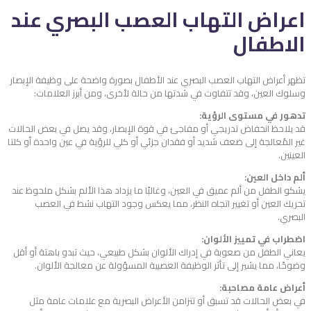
اعراض التهاب العصب البصري عند
الاطفال
تظهر أعراض التهاب العصب البصري عند الأطفال بصورة واضحة على وظيفة الإبصار
وسلوك العين، وقد تتفاوت في شدتها من حالة لأخرى، ومن أبرز العلامات:
تدهور في مستوى الرؤية:
قد يلاحظ انخفاض تدريجي أو مفاجئ في قوة الإبصار، وقد يصل في بعض الحالات
غير المُعالجة إلى ضعف شديد أو فقدان جزئي أو كلي للرؤية في عين واحدة أو كلتا
العينين.
ألم داخل العين:
يشكو الطفل من ألم عميق في العين، وغالبًا ما يزداد هذا الألم بشكل ملحوظ عند
تحريك العين أو تغيير اتجاه النظر، مما يعكس وجود التهاب نشط في العصب
البصري.
اضطراب في تمييز الألوان:
يعاني الطفل من صعوبة في إدراك الألوان بشكل طبيعي، حيث تبدو باهتة أو أقل
وضوحًا، مما يشير إلى تأثر الوظيفة العصبية المسؤولة عن معالجة الألوان.
أعراض عامة مصاحبة:
في بعض الحالات قد تسبق أو تتزامن الأعراض البصرية مع علامات عامة مثل