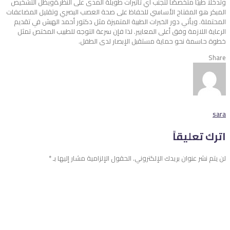
وتدخلًا طبيًا متخصصًا لتجنب أي تأثيرات طويلة المدى على النظر.ةويظل التشخيص
المبكر هو المفتاح الأساسي للحفاظ على صحة العصب البصري وتقليل المضاعفات
المحتملة. ويأتي دور الخبرات الطبية المتميزة مثل دكتور أحمد الهبش في تقديم
الرعاية اللازمة وفق أعلى المعايير. لذا فإن سرعة التوجه للطبيب المختص تمثل
خطوة حاسمة نحو حماية مستقبل الإبصار لدى الطفل.
Share
sara
اترك تعليقاً
لن يتم نشر عنوان بريدك الإلكتروني.
الحقول الإلزامية مشار إليها بـ
*