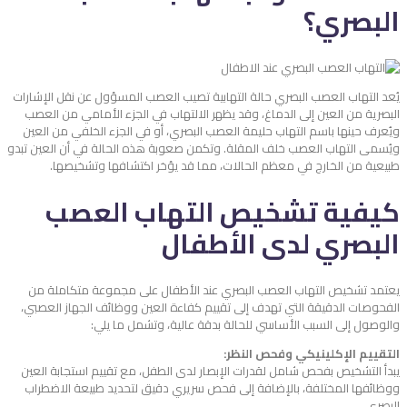
البصري؟
يُعد التهاب العصب البصري حالة التهابية تصيب العصب المسؤول عن نقل الإشارات
البصرية من العين إلى الدماغ، وقد يظهر الالتهاب في الجزء الأمامي من العصب
ويُعرف حينها باسم التهاب حليمة العصب البصري، أو في الجزء الخلفي من العين
ويُسمى التهاب العصب خلف المقلة. وتكمن صعوبة هذه الحالة في أن العين تبدو
طبيعية من الخارج في معظم الحالات، مما قد يؤخر اكتشافها وتشخيصها.
كيفية تشخيص التهاب العصب
البصري لدى الأطفال
يعتمد تشخيص التهاب العصب البصري عند الأطفال على مجموعة متكاملة من
الفحوصات الدقيقة التي تهدف إلى تقييم كفاءة العين ووظائف الجهاز العصبي،
والوصول إلى السبب الأساسي للحالة بدقة عالية، وتشمل ما يلي:
التقييم الإكلينيكي وفحص النظر:
يبدأ التشخيص بفحص شامل لقدرات الإبصار لدى الطفل، مع تقييم استجابة العين
ووظائفها المختلفة، بالإضافة إلى فحص سريري دقيق لتحديد طبيعة الاضطراب
البصري.