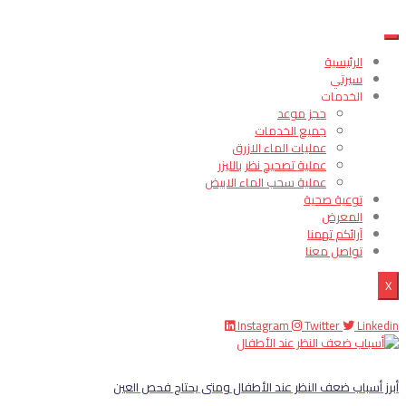
الرئيسية
سيرتي
الخدمات
حجز موعد
جميع الخدمات
عمليات الماء الازرق
عملية تصحيح نظر بالليزر
عملية سحب الماء الابيض
توعية صحية
المعرض
آرائكم تهمنا
تواصل معنا
X
Instagram
Twitter
Linkedin
أبرز أسباب ضعف النظر عند الأطفال ومتى يحتاج فحص العين