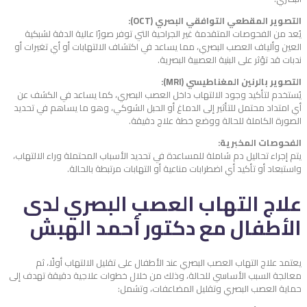
التصوير المقطعي التوافقي البصري (OCT):
يُعد من الفحوصات المتقدمة غير الجراحية التي توفر صورًا عالية الدقة لشبكية
العين وألياف العصب البصري، مما يساعد في اكتشاف الالتهابات أو أي تغيرات أو
ندبات قد تؤثر على البنية العصبية البصرية.
التصوير بالرنين المغناطيسي (MRI):
يُستخدم لتأكيد وجود الالتهاب داخل العصب البصري، كما يساعد في الكشف عن
أي امتداد محتمل للتأثير إلى الدماغ أو الحبل الشوكي، وهو ما يساهم في تحديد
الصورة الكاملة للحالة ووضع خطة علاج دقيقة.
الفحوصات المخبرية:
يتم إجراء تحاليل دم شاملة للمساعدة في تحديد الأسباب المحتملة وراء الالتهاب،
واستبعاد أو تأكيد أي اضطرابات مناعية أو التهابات مرتبطة بالحالة.
علاج التهاب العصب البصري لدى
الأطفال مع دكتور أحمد الهبش
يعتمد علاج التهاب العصب البصري عند الأطفال على تقليل الالتهاب أولًا، ثم
معالجة السبب الأساسي للحالة، وذلك من خلال خطوات علاجية دقيقة تهدف إلى
حماية العصب البصري وتقليل المضاعفات، وتشمل: