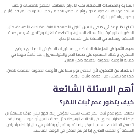
العناية بالعدسات اللاصقة:
يجب الالتزام بالتنظيف الصحيح للعدسات وتجنب
استخدامها لفترات طويلة دون إشراف طبي، للحد من خطر الالتهابات التي قد تؤثر في
وضوح واستقرار الرؤية.
اتباع نظام غذائي صحي للعين:
تناول الأطعمة الغنية بمضادات الأكسدة، مثل
الخضروات الورقية، والأسماك الدهنية، والأطعمة الغنية بفيتامين A، يدعم صحة
الشبكية ويساعد في الحفاظ على كفاءة الإبصار.
ضبط الأمراض المزمنة:
الحفاظ على مستويات السكر في الدم لدى مرضى
السكري، وكذلك السيطرة على ضغط الدم والكوليسترول، يعد عاملًا مهمًا في
حماية الأوعية الدموية الدقيقة داخل العين.
الابتعاد عن التدخين:
لأن التدخين يؤثر سلبًا على الأوعية الدموية المغذية للعين،
مما قد ينعكس على جودة وثبات الرؤية.
أهم الاسئلة الشائعة
كيف يتطور عدم ثبات النظر؟
يختلف تطور عدم ثبات النظر حسب السبب المؤدي إليه، فهو ليس مرضًا مستقلًا بل
عرضًا لاضطراب بصري. في الحالات البسيطة مثل جفاف العين أو عيوب الإبصار قد
تتحسن الحالة مع العلاج المبكر، بينما قد يستمر أو يتفاقم في حال ارتباطه بأمراض
الشبكية أو العصب البصري إذا لم يتم التدخل في الوقت المناسب.