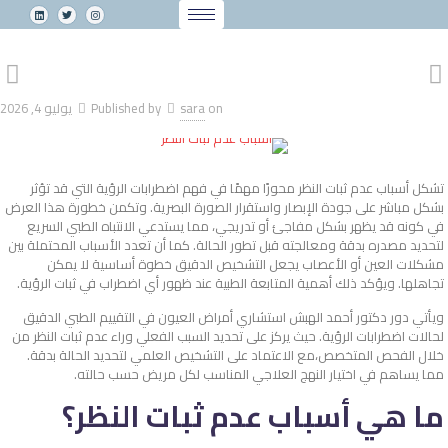
on
sara
Published by
يوليو 4, 2026
تشكل
أسباب عدم ثبات النظر
محورًا مهمًا في فهم اضطرابات الرؤية التي قد تؤثر
بشكل مباشر على جودة الإبصار واستقرار الصورة البصرية. وتكمن خطورة هذا العرض
في كونه قد يظهر بشكل مفاجئ أو تدريجي، مما يستدعي الانتباه الطبي السريع
لتحديد مصدره بدقة ومعالجته قبل تطور الحالة. كما أن تعدد الأسباب المحتملة بين
مشكلات العين أو الأعصاب يجعل التشخيص الدقيق خطوة أساسية لا يمكن
تجاهلها. ويؤكد ذلك أهمية المتابعة الطبية عند ظهور أي اضطراب في ثبات الرؤية.
ويأتي دور دكتور أحمد الهبش استشاري أمراض العيون في التقييم الطبي الدقيق
لحالات اضطرابات الرؤية. حيث يركز على تحديد السبب الفعلي وراء عدم ثبات النظر من
خلال الفحص المتخصص،مع الاعتماد على التشخيص العلمي لتحديد الحالة بدقة.
مما يساهم في اختيار النهج العلاجي المناسب لكل مريض حسب حالته.
ما هي
أسباب عدم ثبات النظر
؟