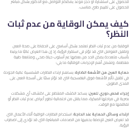
للحصول على استشارة أو حجز موعد يمكنكم التواصل مع الدكتور بشكل مباشر
للحصول على تقييم طبي مناسب.
كيف يمكن الوقاية من عدم ثبات
النظر؟
الوقاية من عدم ثبات النظر تعتمد بشكل أساسي على الحفاظ على صحة العين
وتقليل العوامل التي قد تؤثر في استقرار الرؤية، إذ إن هذا العرض غالبًا ما يرتبط
بأسباب متعددة يمكن الحد من بعضها عبر أسلوب حياة صحي ومتابعة طبية
منتظمة. وتشمل أهم الإجراءات الوقائية ما يلي:
حماية العين من الأشعة الضارة:
يساهم ارتداء النظارات الشمسية عالية الجودة
في تقليل تأثير الأشعة فوق البنفسجية التي قد تؤثر سلبًا على أنسجة العين على
المدى الطويل.
إجراء فحص دوري للعين:
يساعد الكشف المنتظم على اكتشاف أي مشكلات
بصرية في مراحلها المبكرة، مما يقلل من احتمالية تطور أعراض عدم ثبات النظر أو
تفاقمها مع الوقت.
ارتداء وسائل الحماية عند الحاجة:
استخدام النظارات الواقية أثناء الأعمال التي
قد تعرض العين للإصابة يحميها من الصدمات المباشرة التي قد تؤدي إلى اضطراب
الرؤية.