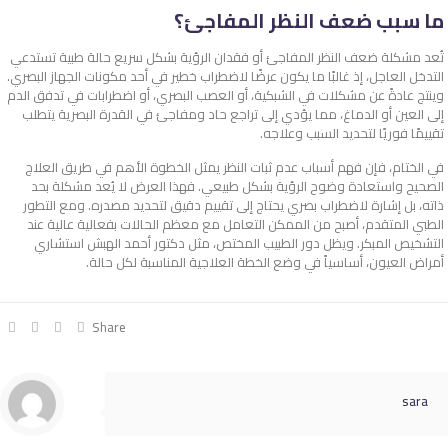
ما سبب ضعف النظر المفاجئ؟
تُعد
مشكلة ضعف النظر
المفاجئ أو فقدان الرؤية بشكل سريع حالة طبية تستدعي
التدخل العاجل، إذ غالبًا ما يكون عرضًا لاضطراب خطير في أحد مكونات الجهاز البصري.
وينتج عادةً عن مشكلات في الشبكية، أو العصب البصري، أو اضطرابات في تدفق الدم
إلى العين أو الدماغ، مما يؤدي إلى تراجع حاد ومفاجئ في القدرة البصرية يتطلب
تقييمًا فوريًا لتحديد السبب وعلاجه.
في الختام، فإن فهم
أسباب عدم ثبات النظر
يمثل الخطوة الأهم في طريق العلاج
الصحيح واستعادة وضوح الرؤية بشكل طبيعي. فهذا العرض لا يُعد مشكلة بحد
ذاته، بل إشارة لاضطراب بصري يحتاج إلى تقييم دقيق لتحديد مصدره. ومع التطور
الطبي المتقدم، أصبح من الممكن التعامل مع معظم الحالات بفعالية عالية عند
التشخيص المبكر. ويظل دور الطبيب المختص، مثل دكتور أحمد الهبش استشاري
أمراض العيون، أساسياً في وضع الخطة العلاجية المناسبة لكل حالة.
Share
sara