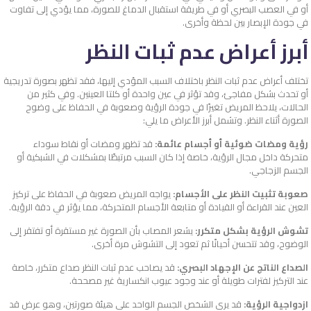
أو في العصب البصري أو في طريقة استقبال الدماغ للصورة، مما يؤدي إلى تفاوت
في جودة الإبصار بين لحظة وأخرى.
أبرز أعراض عدم ثبات النظر
تختلف أعراض عدم ثبات النظر باختلاف السبب المؤدي إليها، فقد تظهر بصورة تدريجية
أو تحدث بشكل مفاجئ، وقد تؤثر في عين واحدة أو كلتا العينين. وفي كثير من
الحالات، يلاحظ المريض تغيرًا في جودة الرؤية وصعوبة في الحفاظ على وضوح
الصورة أثناء النظر. وتشمل أبرز الأعراض ما يلي:
رؤية ومضات ضوئية أو أجسام عائمة:
قد تظهر ومضات أو نقاط سوداء
متحركة داخل مجال الرؤية، خاصة إذا كان السبب مرتبطًا بمشكلات في الشبكية أو
الجسم الزجاجي.
صعوبة تثبيت النظر على الأجسام:
يواجه المريض صعوبة في الحفاظ على تركيز
العين عند القراءة أو القيادة أو متابعة الأجسام المتحركة، مما يؤثر في دقة الرؤية.
تشوش الرؤية بشكل متكرر:
يشعر المصاب بأن الصورة غير مستقرة أو تفتقر إلى
الوضوح، وقد تتحسن أحيانًا ثم تعود إلى التشوش مرة أخرى.
الصداع الناتج عن الإجهاد البصري:
قد يصاحب عدم ثبات النظر صداع متكرر، خاصة
عند التركيز لفترات طويلة أو عند وجود عيوب انكسارية غير مصححة.
ازدواجية الرؤية:
قد يرى الشخص الجسم الواحد على هيئة صورتين، وهو عرض قد