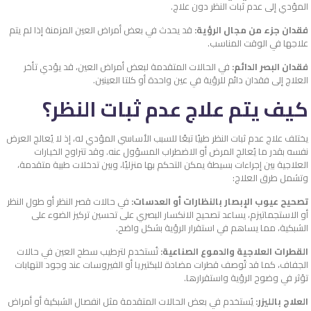
المؤدي إلى عدم ثبات النظر دون علاج.
فقدان جزء من مجال الرؤية:
قد يحدث في بعض أمراض العين المزمنة إذا لم يتم
علاجها في الوقت المناسب.
فقدان البصر الدائم:
في الحالات المتقدمة لبعض أمراض العين، قد يؤدي تأخر
العلاج إلى فقدان دائم للرؤية في عين واحدة أو كلتا العينين.
كيف يتم علاج عدم ثبات النظر؟
يختلف علاج عدم ثبات النظر طبيًا تبعًا للسبب الأساسي المؤدي له، إذ لا يُعالج العرض
نفسه بقدر ما يُعالج المرض أو الاضطراب المسؤول عنه. وقد تتراوح الخيارات
العلاجية بين إجراءات بسيطة يمكن التحكم بها منزليًا، وبين تدخلات طبية متقدمة،
وتشمل طرق العلاج:
تصحيح عيوب الإبصار بالنظارات أو العدسات:
في حالات قصر النظر أو طول النظر
أو الاستجماتيزم، يساعد تصحيح الانكسار البصري على تحسين تركيز الضوء على
الشبكية، مما يساهم في استقرار الرؤية بشكل واضح.
القطرات العلاجية والدموع الصناعية:
تُستخدم لترطيب سطح العين في حالات
الجفاف، كما قد تُوصف قطرات مضادة للبكتيريا أو الفيروسات عند وجود التهابات
تؤثر في وضوح الرؤية واستقرارها.
العلاج بالليزر:
يُستخدم في بعض الحالات المتقدمة مثل انفصال الشبكية أو أمراض