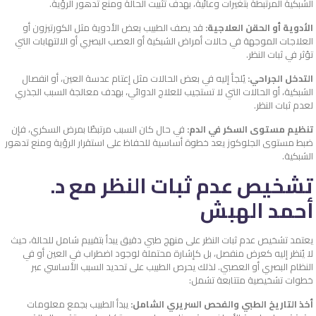
الشبكية المرتبطة بتغيرات وعائية، بهدف تثبيت الحالة ومنع تدهور الرؤية.
الأدوية أو الحقن العلاجية:
قد يصف الطبيب بعض الأدوية مثل الكورتيزون أو
العلاجات الموجهة في حالات أمراض الشبكية أو العصب البصري أو الالتهابات التي
تؤثر في ثبات النظر.
التدخل الجراحي:
يُلجأ إليه في بعض الحالات مثل إعتام عدسة العين، أو انفصال
الشبكية، أو الحالات التي لا تستجيب للعلاج الدوائي، بهدف معالجة السبب الجذري
لعدم ثبات النظر.
تنظيم مستوى السكر في الدم:
في حال كان السبب مرتبطًا بمرض السكري، فإن
ضبط مستوى الجلوكوز يعد خطوة أساسية للحفاظ على استقرار الرؤية ومنع تدهور
الشبكية.
تشخيص عدم ثبات النظر مع د.
أحمد الهبش
يعتمد تشخيص عدم ثبات النظر على منهج طبي دقيق يبدأ بتقييم شامل للحالة، حيث
لا يُنظر إليه كعرض منفصل، بل كإشارة محتملة لوجود اضطراب في العين أو في
النظام البصري أو العصبي. لذلك يحرص الطبيب على تحديد السبب الأساسي عبر
خطوات تشخيصية متتابعة تشمل:
أخذ التاريخ الطبي والفحص السريري الشامل:
يبدأ الطبيب بجمع معلومات