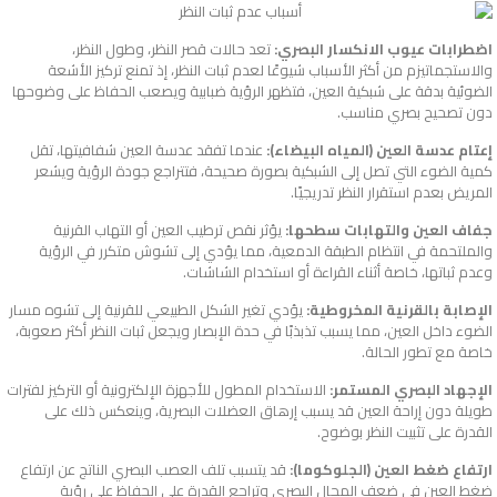
اضطرابات عيوب الانكسار البصري:
تعد حالات قصر النظر، وطول النظر،
والاستجماتيزم من أكثر الأسباب شيوعًا لعدم ثبات النظر، إذ تمنع تركيز الأشعة
الضوئية بدقة على شبكية العين، فتظهر الرؤية ضبابية ويصعب الحفاظ على وضوحها
دون تصحيح بصري مناسب.
إعتام عدسة العين (المياه البيضاء):
عندما تفقد عدسة العين شفافيتها، تقل
كمية الضوء التي تصل إلى الشبكية بصورة صحيحة، فتتراجع جودة الرؤية ويشعر
المريض بعدم استقرار النظر تدريجيًا.
جفاف العين والتهابات سطحها:
يؤثر نقص ترطيب العين أو التهاب القرنية
والملتحمة في انتظام الطبقة الدمعية، مما يؤدي إلى تشوش متكرر في الرؤية
وعدم ثباتها، خاصة أثناء القراءة أو استخدام الشاشات.
الإصابة بالقرنية المخروطية:
يؤدي تغير الشكل الطبيعي للقرنية إلى تشوه مسار
الضوء داخل العين، مما يسبب تذبذبًا في حدة الإبصار ويجعل ثبات النظر أكثر صعوبة،
خاصة مع تطور الحالة.
الإجهاد البصري المستمر:
الاستخدام المطول للأجهزة الإلكترونية أو التركيز لفترات
طويلة دون إراحة العين قد يسبب إرهاق العضلات البصرية، وينعكس ذلك على
القدرة على تثبيت النظر بوضوح.
ارتفاع ضغط العين (الجلوكوما):
قد يتسبب تلف العصب البصري الناتج عن ارتفاع
ضغط العين في ضعف المجال البصري وتراجع القدرة على الحفاظ على رؤية