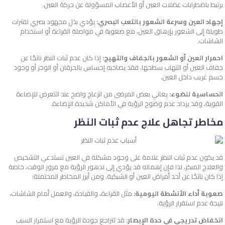
يرتبط باضطرابات عضلات العين أو الأعصاب المسؤولة عن حركة العين.
إجهاد العين وسرعة الشعور بالتعب البصري:
يؤدي بذل مجهود بصري لفترات
طويلة إلى الشعور بإرهاق العين، مع صعوبة في مواصلة القراءة أو استخدام
الشاشات.
احمرار العين أو الشعور بالجفاف والتهيج:
إذا كان عدم ثبات النظر ناتجًا عن
جفاف العين أو التهاب سطحها، فقد يصاحبه إحساس بالحرقان أو الوخز أو وجود
جسم غريب داخل العين.
الحساسية للضوء:
يعاني بعض المرضى من انزعاج واضح عند التعرض للإضاءة
القوية، وقد يزداد عدم وضوح الرؤية في الأماكن شديدة الإضاءة.
مخاطر تجاهل علاج عدم ثبات النظر
قد يكون عدم ثبات النظر علامة على وجود مشكلة في العين تستدعي التشخيص
والعلاج المبكر، لذا فإن إهماله قد يؤدي إلى تدهور الرؤية مع مرور الوقت، خاصة
إذا كان ناتجًا عن أحد أمراض العين أو الشبكية. ومن أبرز المخاطر المحتملة:
صعوبة أداء الأنشطة اليومية:
مثل القراءة، والقيادة، والعمل أمام الشاشات،
نتيجة عدم استقرار الرؤية.
انخفاض تدريجي في حدة الإبصار:
قد تتراجع جودة الرؤية مع استمرار السبب