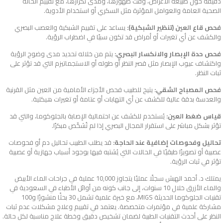
دقيقة حول طبيعة الأعراض، وقت ظهورها، ومدى تكرارها، مع تقييم الحالة
الصحية العامة والعوامل المؤثرة مثل السكري أو استخدام الأدوية.
فحص قاع العين (تنظير الشبكية):
يساعد على تقييم الشبكية والعصب البصري
والكشف عن أي تغيرات أو أمراض قد تكون سببًا في اضطراب الرؤية.
فحص حدة الإبصار والانكسار البصري:
يتم من خلاله تحديد مدى وضوح الرؤية
واكتشاف عيوب الإبصار مثل قصر النظر أو طوله أو الاستجماتيزم التي قد تؤثر على
ثبات النظر.
فحص المصباح الشقي:
يتيح للطبيب فحص الأجزاء الأمامية من العين مثل القرنية
والعدسة بدقة عالية للكشف عن أي التهابات أو عتامة أو تغيرات هيكلية.
قياس ضغط العين:
يُستخدم للكشف عن احتمالية الإصابة بالجلوكوما، والتي قد
تؤثر بشكل مباشر على استقرار المجال البصري إذا لم تُشخّص مبكرًا.
تحاليل وفحوصات إضافية عند الحاجة:
قد يطلب الطبيب تحاليل دم أو فحوصات
عصبية أو تصويرًا طبقيًا في الحالات التي يُشتبه فيها بوجود أسباب جهازية أو عصبية
تؤثر في ثبات الرؤية.
يمتلك د. أحمد الهبش سجلًا عمليًا يتجاوز 10,000 عملية في جراحات الماء الأبيض
والماء الأزرق خلال 10 سنوات، إلى جانب كونه من أوائل الأطباء في السعودية في
تقنيات الجلوكوما الحديثة MIGS، مع خبرة علمية تشمل 30 بحثًا منشورًا و100
مشاركة علمية في مؤتمرات متخصصة. يعتمد في تقييم وعلاج مشكلات عدم ثبات
النظر على أحدث التقنيات الطبية لضمان تشخيص دقيق وخطة علاج مناسبة لكل حالة.