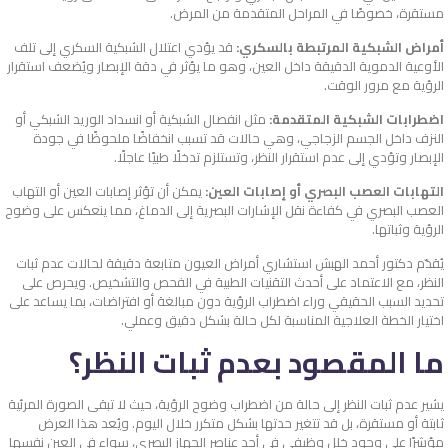
مستقرة، خصوصًا في المراحل المتقدمة من المرض.
أمراض الشبكية المرتبطة بالسكري:
قد يؤدي اعتلال الشبكية السكري إلى تلف
الأوعية الدموية الدقيقة داخل العين، وهو ما يؤثر في دقة الإبصار ويُضعف استقرار
الرؤية مع مرور الوقت.
اضطرابات الشبكية المتقدمة:
مثل انفصال الشبكية أو انسداد الوريد الشبكي أو
النزف داخل الجسم الزجاجي، وهي حالات قد تسبب انخفاضًا ملحوظًا في جودة
الإبصار وتؤدي إلى عدم استقرار النظر، وتستلزم تدخلًا طبيًا عاجلًا.
التهابات العصب البصري أو إصابات العين:
يمكن أن تؤثر إصابات العين أو التهاب
العصب البصري في كفاءة نقل الإشارات البصرية إلى الدماغ، مما ينعكس على وضوح
الرؤية وثباتها.
يُقدّم دكتور أحمد الهبش استشاري أمراض العيون متابعة دقيقة لحالات عدم ثبات
النظر، مع الاعتماد على أحدث التقنيات الطبية في الفحص والتشخيص. ويحرص على
تحديد السبب الحقيقي وراء اضطراب الرؤية دون مبالغة أو افتراضات، بما يساعد على
اختيار الخطة العلاجية المناسبة لكل حالة بشكل دقيق وعملي.
ما المقصود بعدم ثبات النظر؟
يشير عدم ثبات النظر إلى حالة من اضطراب وضوح الرؤية، حيث لا تبقى الصورة المرئية
ثابتة أو مستقرة، بل قد تتغير حدتها بشكل متكرر خلال اليوم. ويُعد هذا العرض
مؤشرًا على وجود خلل وظيفي في أحد عناصر الجهاز البصري، سواء في العين نفسها