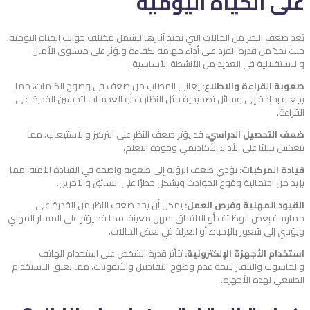
على الحياة اليومية
يُعد ضعف النظر من الحالات التي تمتد آثارها لتشمل مختلف جوانب الحياة اليومية،
حيث يحدّ من قدرة الفرد على أداء مهامه بكفاءة ويؤثر على مستوى الأمان
والاستقلالية في العديد من الأنشطة الأساسية.
صعوبة القراءة والاطلاع:
يعاني المصاب من ضعف في وضوح الكلمات، مما
يجعله بحاجة إلى وسائل تصحيحية مثل النظارات أو العدسات لتحسين القدرة على
القراءة.
ضعف التحصيل الدراسي:
قد يؤثر ضعف النظر على التركيز والاستيعاب، مما
ينعكس سلبًا على الأداء الأكاديمي وجودة التعلم.
قيادة المركبات:
يؤدي ضعف الرؤية إلى صعوبة واضحة في القيادة الآمنة، مما
يزيد من احتمالية وقوع الحوادث ويشكل خطرًا على السائق والآخرين.
القيود المهنية وفرص العمل:
يمكن أن يحد ضعف النظر من القدرة على
ممارسة بعض الوظائف أو الالتحاق بمهن معينة، مما قد يؤثر على المسار المهني
ويؤدي إلى شعور بالإحباط أو العزلة في بعض الحالات.
استخدام الأجهزة الإلكترونية:
تتأثر قدرة الشخص على استخدام الهاتف
والحاسوب والتلفاز نتيجة عدم وضوح التفاصيل والأيقونات، مما يعيق الاستخدام
الطبيعي لهذه الأجهزة.