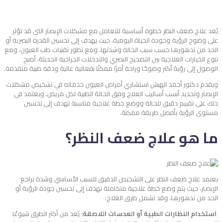
يُعد
علاج ضعف النظر
خطوة أساسية للتعامل مع مشكلات الإبصار التي قد تؤثر
على وضوح الرؤية وجودة الحياة اليومية، حيث يهدف إلى تحسين القدرة البصرية أو
الحد من تدهورها حسب سبب الحالة وشدتها. ومع تطور تقنيات طب العيون، ومع
تنوع الخيارات العلاجية بين التصحيح البصري والتدخلات الجراحية الحديثة، أصبح
الوصول إلى رؤية أكثر وضوحًا وراحة أمرًا ممكنًا بفعالية عالية ودقة طبية متقدمة.
ويقدم دكتور أحمد الهبش استشاري أمراض العيون خدماته في تشخيص مشكلات
الإبصار وتحديد أنسب أساليب العلاج وفق الحالة الطبية لكل مريض. ويعتمد في
ذلك على تقييم دقيق للحالة ووضع خطة علاجية مناسبة تهدف إلى تحسين
مستوى الرؤية بأفضل طريقة ممكنة.
ما هو علاج ضعف النظر؟
يعتمد علاج ضعف النظر على التشخيص الدقيق للسبب الأساسي وشدة تراجع
الإبصار، حيث يتم وضع خطة علاجية متكاملة تهدف إلى تحسين جودة الرؤية أو
الحد من تدهورها، وقد تشمل طرق العلاج:
استخدام النظارات الطبية أو العدسات اللاصقة:
يُعد من أكثر الطرق شيوعًا