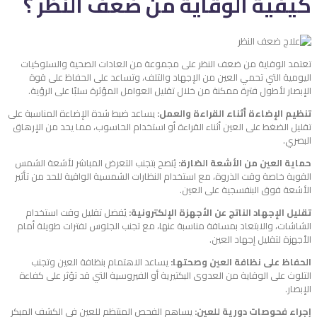
كيفية الوقاية من ضعف النظر ؟
تعتمد الوقاية من ضعف النظر على مجموعة من العادات الصحية والسلوكيات
اليومية التي تحمي العين من الإجهاد والتلف، وتساعد على الحفاظ على قوة
الإبصار لأطول فترة ممكنة من خلال تقليل العوامل المؤثرة سلبًا على الرؤية.
تنظيم الإضاءة أثناء القراءة والعمل:
يساعد ضبط شدة الإضاءة المناسبة على
تقليل الضغط على العين أثناء القراءة أو استخدام الحاسوب، مما يحد من الإرهاق
البصري.
حماية العين من الأشعة الضارة:
يُنصح بتجنب التعرض المباشر لأشعة الشمس
القوية خاصة وقت الذروة، مع استخدام النظارات الشمسية الواقية للحد من تأثير
الأشعة فوق البنفسجية على العين.
تقليل الإجهاد الناتج عن الأجهزة الإلكترونية:
يُفضل تقليل وقت استخدام
الشاشات، والابتعاد بمسافة مناسبة عنها، مع تجنب الجلوس لفترات طويلة أمام
الأجهزة لتقليل إجهاد العين.
الحفاظ على نظافة العين وصحتها:
يساعد الاهتمام بنظافة العين وتجنب
التلوث على الوقاية من العدوى البكتيرية أو الفيروسية التي قد تؤثر على كفاءة
الإبصار.
إجراء فحوصات دورية للعين:
يساهم الفحص المنتظم للعين في الكشف المبكر