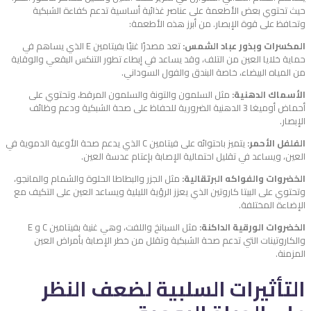
حيث تحتوي بعض الأطعمة على عناصر غذائية أساسية تدعم كفاءة الشبكية
وتحافظ على قوة الإبصار. من أبرز هذه الأطعمة:
المكسرات وبذور عباد الشمس:
تعد مصدرًا غنيًا بفيتامين E الذي يساهم في
حماية خلايا العين من التلف، وقد يساعد في إبطاء تطور التنكس البقعي والوقاية
من المياه البيضاء، خاصة البندق والفول السوداني.
الأسماك الدهنية:
مثل السلمون والتونة والسلمون المرقط، وتحتوي على
أحماض أوميغا 3 الدهنية الضرورية للحفاظ على صحة الشبكية ودعم وظائف
الإبصار.
الفلفل الأحمر:
يتميز باحتوائه على فيتامين C الذي يدعم صحة الأوعية الدموية في
العين، ويساعد في تقليل احتمالية الإصابة بإعتام عدسة العين.
الخضروات والفواكه البرتقالية:
مثل الجزر والبطاطا الحلوة والشمام والمانجو،
وتحتوي على البيتا كاروتين الذي يعزز الرؤية الليلية ويساعد العين على التكيف مع
الإضاءة المختلفة.
الخضروات الورقية الداكنة:
مثل السبانخ واللفت، وهي غنية بفيتامين C و E
والكاروتينات التي تدعم صحة الشبكية وتقلل من خطر الإصابة بأمراض العين
المزمنة.
التأثيرات السلبية لضعف النظر