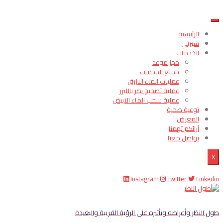
الرئيسية
سيرتي
الخدمات
حجز موعد
جميع الخدمات
عمليات الماء الازرق
عملية تصحيح نظر بالليزر
عملية سحب الماء الابيض
توعية صحية
المعرض
آرائكم تهمنا
تواصل معنا
X
Instagram
Twitter
Linkedin
طول النظر وأعراضه وتأثيره على الرؤية القريبة والبعيدة