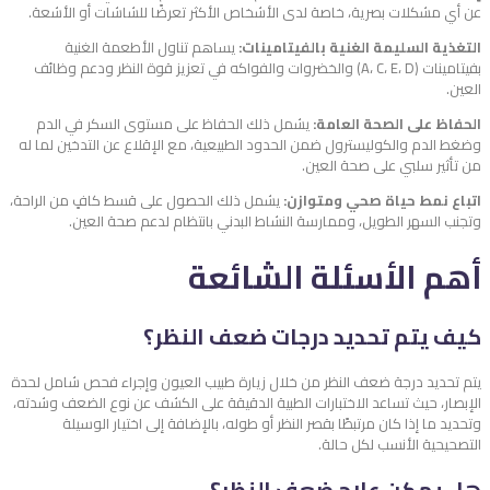
عن أي مشكلات بصرية، خاصة لدى الأشخاص الأكثر تعرضًا للشاشات أو الأشعة.
التغذية السليمة الغنية بالفيتامينات:
يساهم تناول الأطعمة الغنية
بفيتامينات (A، C، E، D) والخضروات والفواكه في تعزيز قوة النظر ودعم وظائف
العين.
الحفاظ على الصحة العامة:
يشمل ذلك الحفاظ على مستوى السكر في الدم
وضغط الدم والكوليسترول ضمن الحدود الطبيعية، مع الإقلاع عن التدخين لما له
من تأثير سلبي على صحة العين.
اتباع نمط حياة صحي ومتوازن:
يشمل ذلك الحصول على قسط كافٍ من الراحة،
وتجنب السهر الطويل، وممارسة النشاط البدني بانتظام لدعم صحة العين.
أهم الأسئلة الشائعة
كيف يتم تحديد درجات ضعف النظر؟
يتم تحديد درجة ضعف النظر من خلال زيارة طبيب العيون وإجراء فحص شامل لحدة
الإبصار، حيث تساعد الاختبارات الطبية الدقيقة على الكشف عن نوع الضعف وشدته،
وتحديد ما إذا كان مرتبطًا بقصر النظر أو طوله، بالإضافة إلى اختيار الوسيلة
التصحيحية الأنسب لكل حالة.
هل يمكن علاج ضعف النظر
؟