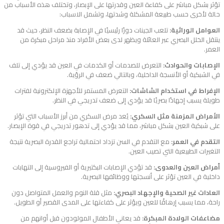
تؤثر بشكل مباشر على كفاءة العين وقدرتها على الإبصار، وتختلف هذه الأسباب من
حالة لأخرى حسب طبيعة المشكلة وشدتها، وتشمل الاسباب:
العوامل الوراثية:
تلعب الجينات دورًا رئيسيًا في الإصابة بضعف النظر، حيث قد
ينتقل الخلل البصري عبر العائلة ويظهر لدى بعض الأفراد منذ مراحل مبكرة من
العمر.
الإصابات والحوادث:
التعرض للصدمات أو الكدمات في العين قد يؤدي إلى تلف
في الشبكية أو الأنسجة الداخلية، وبالتالي ضعف في الرؤية.
الإفراط في استخدام الشاشات:
التعرض المستمر للأجهزة الإلكترونية لفترات
طويلة يسبب إجهادًا بصريًا قد يؤدي إلى ضعف تدريجي في النظر.
الأمراض المزمنة مثل السكري:
يُعد مرض السكري من أبرز الأسباب التي تؤثر
على شبكية العين بشكل مباشر، مما قد يؤدي إلى تدهور تدريجي في قوة الإبصار.
التقدم في العمر:
مع التقدم في السن تزداد احتمالية تراجع القدرة البصرية نتيجة
التغيرات الطبيعية التي تصيب العين.
أمراض العين والعدوى:
قد تؤدي الإصابات البكتيرية أو الفيروسية إلى التهابات
داخلية في العين تؤثر على أنسجتها ووظائفها البصرية.
العادات غير الصحية والإجهاد البصري:
مثل قلة النوم والعمل المتواصل دون
راحة، مما يسبب إرهاقًا للعين ويؤثر على كفاءتها على المدى القصير أو الطويل.
مضاعفات الولادة المبكرة:
قد يعاني الأطفال المولودون قبل أوانهم من