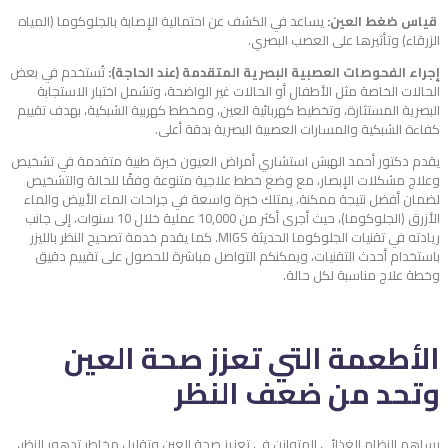
قياس ضغط العين:
يساعد في الكشف عن احتمالية الإصابة بالجلوكوما (المياه
الزرقاء) وتأثيرها على العصب البصري.
إجراء الفحوصات العصبية البصرية المتقدمة (عند الحاجة):
تُستخدم في بعض
الحالات الخاصة مثل الأطفال أو الحالات غير الواضحة، وتشمل اختبار الاستجابة
البصرية المستثارة، وتخطيط كهربائية العين، ومخطط كهربية الشبكية، بهدف تقييم
كفاءة الشبكية والمسارات العصبية البصرية بدقة أعلى.
يقدم دكتور أحمد الهبش استشاري أمراض العيون خبرة طبية متقدمة في تشخيص
وعلاج مشكلات الإبصار، مع وضع خطط علاجية متنوعة وفقًا للحالة والتشخيص
لضمان أفضل نتيجة ممكنة. يمتلك خبرة واسعة في جراحات الماء الأبيض والماء
الأزرق (الجلوكوما)، حيث أجرى أكثر من 10,000 عملية خلال 10 سنوات، إلى جانب
ريادته في تقنيات الجلوكوما الحديثة MIGS. كما يقدم خدمة تصحيح النظر بالليزر
باستخدام أحدث التقنيات، ويمكنكم التواصل مباشرة للحصول على تقييم دقيق
وخطة علاج مناسبة لكل حالة.
الأطعمة التي تعزز صحة العين
وتحد من ضعف النظر
يساهم النظام الغذائي المتوازن في تعزيز صحة العين وتقليل مخاطر تدهور النظر،