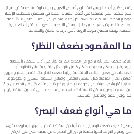
يقدم دكتور أحمد الهبش استشاري أمراض العيون رعاية طبية متخصصة في مجال
علاج ضعف النظر، معتمدًا على أحدث التقنيات الطبية في تشخيص مشكلات الإبصار
ووضع الخطط العلاجية المناسبة لكل حالة. ويحرص على اختيار الحلول الأكثر دقة
وملاءمة للمريض، سواء من خلال وسائل التصحيح البصري أو التقنيات العلاجية
الحديثة، بهدف تحسين جودة الرؤية بأعلى درجات الأمان والفعالية.
ما المقصود بضعف النظر؟
يُعرَّف ضعف النظر بأنه تراجع في القدرة البصرية يؤثر على أداء الشخص لأنشطته
اليومية، ولا يمكن تصحيحه بشكل كامل بالوسائل التقليدية مثل النظارات أو
العدسات في بعض الحالات المتقدمة. يرتبط ضعف النظر غالبًا بتقدم العمر وظهور
أمراض العين المزمنة مثل التنكس البقعي واعتلال الشبكية السكري والجلوكوما،
والتي تؤثر بشكل مباشر على جودة الإبصار. ورغم ذلك، يمتلك كثير من المصابين جزءًا
من القدرة البصرية يمكن الاستفادة منه، مما يساعدهم على تحسين استقلاليتهم
عند توفير الدعم والتأهيل المناسب.
ما هي أنواع ضعف البصر؟
يمكن تصنيف ضعف البصر إلى عدة أنواع رئيسية تختلف في أسبابها وطبيعة تأثيرها
على وضوح الرؤية، لكنها جميعًا تؤدي إلى اضطراب في قدرة العين على التركيز