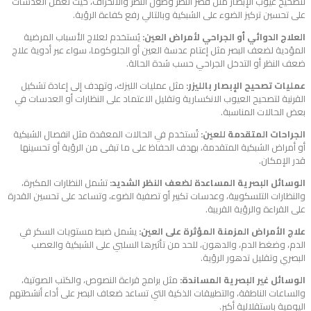
لتصحيح عيوب الإبصار مثل قصر النظر وطول النظر والانحراف، حيث تعمل العدسات
على تحسين تركيز الضوء على الشبكية وبالتالي رفع كفاءة الرؤية.
العلاج الدوائي أو الجراحي لأمراض العين:
يُستخدم لعلاج الأسباب المرضية
المؤدية لضعف البصر مثل إعتام عدسة العين أو الجلوكوما، سواء عبر
أدوية علاج
ضعف النظر
أو التدخل الجراحي حسب شدة الحالة.
عمليات تصحيح الإبصار بالليزر:
مثل عمليات الليزك، وتهدف إلى إعادة تشكيل
القرنية لتصحيح العيوب الانكسارية وتقليل الاعتماد على النظارات أو العدسات في
بعض الحالات المناسبة.
الجراحات المتقدمة للعين:
تُستخدم في الحالات المعقدة مثل انفصال الشبكية
أو أمراض الشبكية المتقدمة، بهدف الحفاظ على ما تبقى من الرؤية أو تحسينها
قدر الإمكان.
الوسائل البصرية المساعدة لضعف النظر الشديد:
تشمل النظارات المكبرة،
والنظارات التلسكوبية، وعدسات تكبير أو تصفية الضوء، وتساعد على تحسين القدرة
على القراءة والرؤية القريبة.
علاج الأمراض المزمنة المؤثرة على العين:
يشمل ضبط مستويات السكر في
الدم، وضغط الدم، والدهون، للحد من تأثيرها السلبي على الشبكية والعصب
البصري وتقليل تدهور الرؤية.
الوسائل غير البصرية المساندة:
مثل برامج قراءة النصوص، والكتب الصوتية،
والساعات الناطقة، والتطبيقات الذكية التي تساعد ضعاف البصر على أداء أنشطتهم
اليومية باستقلالية أكبر.