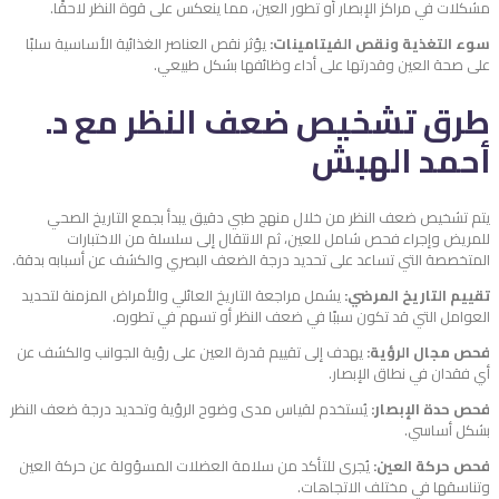
مشكلات في مراكز الإبصار أو تطور العين، مما ينعكس على قوة النظر لاحقًا.
سوء التغذية ونقص الفيتامينات:
يؤثر نقص العناصر الغذائية الأساسية سلبًا
على صحة العين وقدرتها على أداء وظائفها بشكل طبيعي.
طرق تشخيص ضعف النظر مع د.
أحمد الهبش
يتم تشخيص ضعف النظر من خلال منهج طبي دقيق يبدأ بجمع التاريخ الصحي
للمريض وإجراء فحص شامل للعين، ثم الانتقال إلى سلسلة من الاختبارات
المتخصصة التي تساعد على تحديد درجة الضعف البصري والكشف عن أسبابه بدقة.
تقييم التاريخ المرضي:
يشمل مراجعة التاريخ العائلي والأمراض المزمنة لتحديد
العوامل التي قد تكون سببًا في ضعف النظر أو تسهم في تطوره.
فحص مجال الرؤية:
يهدف إلى تقييم قدرة العين على رؤية الجوانب والكشف عن
أي فقدان في نطاق الإبصار.
فحص حدة الإبصار:
يُستخدم لقياس مدى وضوح الرؤية وتحديد درجة ضعف النظر
بشكل أساسي.
فحص حركة العين:
يُجرى للتأكد من سلامة العضلات المسؤولة عن حركة العين
وتناسقها في مختلف الاتجاهات.