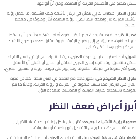
بشكل صحيح على الأجسام القريبة أو البعيدة. ومن أبرز أنواعها:
طول النظر:
اضطراب بصري يتمثل في تركيز الأشعة خلف الشبكية، ما يجعل رؤية
الأشياء القريبة غير واضحة، بينما تبقى الرؤية البعيدة أكثر وضوحًا في معظم
الحالات.
قصر النظر:
حالة بصرية يحدث فيها تركيز الضوء أمام الشبكية بدلًا من أن يسقط
عليها مباشرة، مما يؤدي إلى وضوح الرؤية القريبة مقابل ضعف وضوح الأشياء
البعيدة وظهورها بشكل ضبابي.
الحول:
أحد اضطرابات توازن حركة العينين، حيث لا تتحرك العينان في نفس الاتجاه
بشكل متناسق، وقد تتجه إحدى العينين للداخل أو الخارج أو الأعلى أو الأسفل،
وهو أكثر شيوعًا في مرحلة الطفولة وقد يؤثر على جودة الرؤية والتنسيق البصري.
طول النظر الشيخوخي:
يظهر عادة مع التقدم في السن نتيجة انخفاض قدرة
العين على التركيز، مما يسبب صعوبة في القراءة والرؤية القريبة، وغالبًا ما يتم
تعويضه باستخدام نظارات القراءة أو العدسات متعددة البؤر.
أبرز أعراض ضعف النظر
صعوبة رؤية الأشياء البعيدة:
تظهر على شكل زغللة واضحة عند النظر إلى
المسافات البعيدة، مما يجعل التفاصيل غير واضحة أو مشوشة.
اضطرابات في حركة العين:
مثل انحراف إحدى العينين أو الميل غير المتوازن في