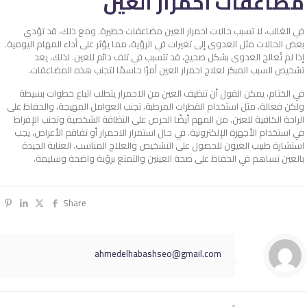
مضاعفات احمرار العين
في الغالب، لا تسبب حالات احمرار العين مضاعفات خطيرة. ومع ذلك، قد تؤدي
بعض الحالات مثل العدوى إلى تغيرات في الرؤية، مما يؤثر على أداء المهام اليومية.
إذا لم تُعالج العدوى بشكل صحيح، قد تتسبب في تلف دائم للعين. لذلك، يعد
تشخيص السبب المبكر لعلاج احمرار العين أمرًا حاسمًا لتجنب هذه المضاعفات.
في الختام، يمكن القول أن تنظيف العين من الاحمرار يتطلب اتباع خطوات بسيطة
ولكن فعالة، مثل استخدام القطرات المرطبة، تجنب العوامل المهيجة، والحفاظ على
الراحة الكافية للعين. من المهم أيضًا الحرص على النظافة الشخصية وتجنب الإفراط
في استخدام الأجهزة الإلكترونية. في حال استمرار الاحمرار أو تفاقم الأعراض، يجب
استشارة طبيب العيون للحصول على التشخيص والعلاج المناسب. العناية الجيدة
بالعين تساهم في الحفاظ على صحة العينين والتمتع برؤية واضحة وسليمة.
Share
ahmedelhabashseo@gmail.com