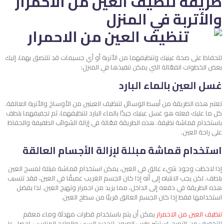
طريقة تنظيف العين من الاحمرار
والأتربة في المنزل
للحفاظ على صحة عينيك وتنظيفهما من الأتربة أو أي جسيمات قد تلتصق بهما، إليك
بعض الخطوات الفعّالة التي يمكن تنفيذها في المنزل:
غسل العين بالماء البارد
تعتبر هذه الطريقة من أبسط الوسائل لتنظيف العينين من الأوساخ والأتربة العالقة.
كل ما عليك فعله هو غسل عينيك جيدًا بالماء البارد لتنظيفهما، ثم تجفيفهما بلطف
باستخدام قماشة نظيفة. هذه الطريقة فعّالة في إزالة الشوائب الطفيفة والحفاظ
على راحة العين.
استخدام قماشة مبللة لإزالة الأجسام العالقة
إذا لاحظت وجود شيء عالق في العين، يمكن استخدام قماشة مبللة لمسح العين
بلطف. لكن يجب الانتباه إلى أنه إذا كان الجسم الغريب عميقًا في العين، فقد تتسبب
هذه الطريقة في دفعه إلى الداخل، مما يزيد من احمرار وتهيج العين. لذا يفضل
استخدامها فقط إذا كان الجسم العالق قريبًا من سطح العين.
تنظيف العين من الاحمرار
يمكن أن يتم باستخدام قطرات مهدئة وماء معقم
للتخفيف من التهيج. استشر طبيب العيون لتحديد السبب والعلاج المناسب. احصل على