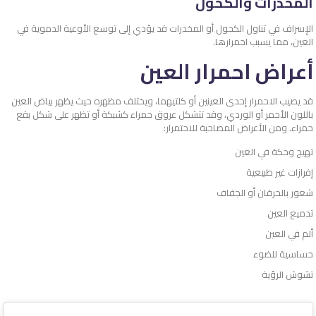
المخدرات والكحول
الإسراف في تناول الكحول أو المخدرات قد يؤدي إلى توسع الأوعية الدموية في
العين، مما يسبب احمرارها.
أعراض احمرار العين
قد يصيب الاحمرار إحدى العينين أو كلتيهما، ويختلف مظهره حيث يظهر بياض العين
باللون الأحمر أو الوردي، وقد تتشكل عروق حمراء كشبكة أو تظهر على شكل بقع
حمراء. ومن الأعراض المصاحبة للاحتمرار:
تهيج وحكة في العين
إفرازات غير طبيعية
شعور بالحرقان أو الجفاف
تدميع العين
ألم في العين
حساسية للضوء
تشوش الرؤية