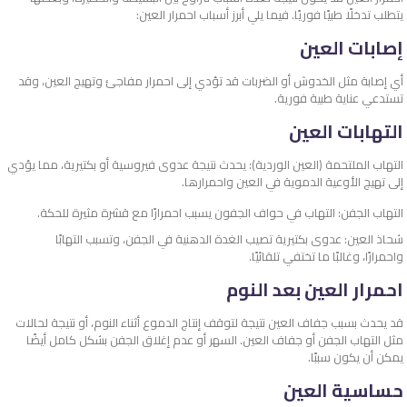
يتطلب تدخلًا طبيًا فوريًا. فيما يلي أبرز أسباب احمرار العين:
إصابات العين
أي إصابة مثل الخدوش أو الضربات قد تؤدي إلى احمرار مفاجئ وتهيج العين، وقد
تستدعي عناية طبية فورية.
التهابات العين
التهاب الملتحمة (العين الوردية): يحدث نتيجة عدوى فيروسية أو بكتيرية، مما يؤدي
إلى تهيج الأوعية الدموية في العين واحمرارها.
التهاب الجفن: التهاب في حواف الجفون يسبب احمرارًا مع قشرة مثيرة للحكة.
شحاذ العين: عدوى بكتيرية تصيب الغدة الدهنية في الجفن، وتسبب التهابًا
واحمرارًا، وغالبًا ما تختفي تلقائيًا.
احمرار العين بعد النوم
قد يحدث بسبب جفاف العين نتيجة لتوقف إنتاج الدموع أثناء النوم، أو نتيجة لحالات
مثل التهاب الجفن أو جفاف العين. السهر أو عدم إغلاق الجفن بشكل كامل أيضًا
يمكن أن يكون سببًا.
حساسية العين