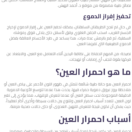
نصائح طبية مضمونة من موقع د. أحمد الهبش.
تحفيز إفراز الدموع
في حال لم تنجح الطريقتان السابقتان، يمكنك تحفيز العين على إفراز الدموع لإخراج
الجسم الغريب. اسحب الجفن العلوي برفق لأسفل حتى يتدلى فوق رموشك
السفلية، ثم قم بالرمش عدة مرات. هذا يساعد في طرد الأجسام العالقة بفضل
الدموع الطبيعية التي تفرزها العين.
نصيحة: من المهم الحفاظ على نظافة اليدين أثناء التعامل مع العين، والابتعاد عن
فركها بقوة لتجنب أي إصابات أو تهيجات.
ما هو احمرار العين؟
احمرار العين هو حالة طبية شائعة تتمثل في ظهور اللون الأحمر على بياض العين أو
ملاحظة بروز عروق دموية حمراء فيها. يحدث هذا عندما تتوسع الأوعية الدموية
الدقيقة الموجودة تحت سطح العين أو عندما تتعرض للإلتهاب، مما يؤدي إلى تغير
لون العين. تتعدد أسباب احمرار العين وتتنوع بين حالات بسيطة وأخرى أكثر تعقيداً،
حيث يمكن أن تكون نتيجة للتعرض للتهيج، العدوى، أو حتى حالات صحية مزمنة.
أسباب احمرار العين
احمرار العين قد يكون نتيجة لعدة أسباب تتراوح بين البسيطة والخطيرة، وبعضها