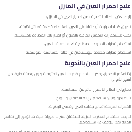
علاج احمرار العين في المنزل
إليك بعض النصائح للتخفيف من احمرار العين في المنزل:
تطبيق كمادات باردة أو دافئة على العين باستخدام قطعة قماش نظيفة.
تجنب مستحضرات التجميل الخاصة بالعيون أو اختيار تلك المضادة للحساسية.
استخدام قطرات الدموع الاصطناعية لعلاج جفاف العين.
استخدام قطرات مضادة للهيستامين في حالة الحساسية الموسمية.
علاج احمرار العين بالأدوية
إذا استمر الاحمرار، يمكن استخدام قطرات العين المتوفرة بدون وصفة طبية. من
أشهر الأنواع:
نافازولين: لعلاج الاحمرار الناتج عن الحساسية.
تتراهيدروزولين: يساعد في إزالة الاحتقان والتهيج.
القطرات المرطبة: تعالج جفاف العين وتحسن الرطوبة.
لا يجب استخدام القطرات المزيلة للاحتقان لفترات طويلة، حيث قد تؤدي إلى تفاقم
الحالة بعد التوقف عن استخدامها.
إذا استمرت الأعراض، قد يوصي الطبيب بقطرات خاصة لعلاج الجلوكوما أو عدوى