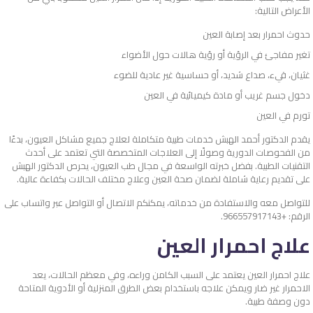
الأعراض التالية:
حدوث احمرار بعد إصابة العين
تغير مفاجئ في الرؤية أو رؤية هالات حول الأضواء
غثيان، قيء، صداع شديد، أو حساسية غير عادية للضوء
دخول جسم غريب أو مادة كيميائية في العين
تورم في العين
يقدم الدكتور أحمد الهبش خدمات طبية متكاملة لعلاج جميع مشاكل العيون، بدءًا
من الفحوصات الدورية وصولًا إلى العلاجات المتخصصة التي تعتمد على أحدث
التقنيات الطبية. بفضل خبرته الواسعة في مجال طب العيون، يحرص الدكتور الهبش
على تقديم رعاية شاملة لضمان صحة العين وعلاج مختلف الحالات بكفاءة عالية.
للتواصل معه والاستفادة من خدماته، يمكنكم الاتصال أو التواصل عبر واتساب على
الرقم: +966557917143.
علاج احمرار العين
علاج احمرار العين يعتمد على السبب الكامن وراءه، وفي معظم الحالات، يعد
الاحمرار غير ضار ويمكن علاجه باستخدام بعض الطرق المنزلية أو الأدوية المتاحة
دون وصفة طبية.