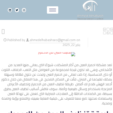
Published by
ahmedelhabashseo@gmail.com
on
يناير 22, 2025
تعد مشكلة احمرار العين من أكثر المشكلات شيوعًا التي يعاني منها العديد من
الأشخاص، وهي قد تكون نتيجة لمجموعة من العوامل مثل التعب، الجفاف، التلوث
أو حتى الحساسية. إذا كنت تعاني من احمرار العين وتبحث عن حلول فعّالة وسهلة
يمكنك تنفيذها في المنزل، فأنت في المكان الصحيح. في هذا المقال من خلال دكتور
أحمد الهبش نقدم لك أفضل طريقة تنظيف العين من الاحمرار وتخفيف الأعراض
المزعجة باستخدام وسائل طبيعية وآمنة. سوف نناقش أساليب تنظيف العين بطرق
بسيطة، من الكمادات الدافئة إلى العلاجات المنزلية التي تعمل على تهدئة العين
واستعادة صحتها. تابع معنا لتتعرف على كيفية العناية بعينيك والتمتع برؤية واضحة
وصحية.