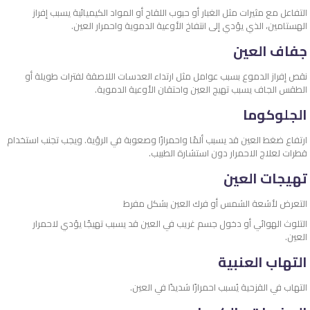
التفاعل مع مثيرات مثل الغبار أو حبوب اللقاح أو المواد الكيميائية يسبب إفراز
الهستامين، الذي يؤدي إلى انتفاخ الأوعية الدموية واحمرار العين.
جفاف العين
نقص إفراز الدموع بسبب عوامل مثل ارتداء العدسات اللاصقة لفترات طويلة أو
الطقس الجاف يسبب تهيج العين واحتقان الأوعية الدموية.
الجلوكوما
ارتفاع ضغط العين قد يسبب ألمًا واحمرارًا وصعوبة في الرؤية. ويجب تجنب استخدام
قطرات لعلاج الاحمرار دون استشارة الطبيب.
تهيجات العين
التعرض لأشعة الشمس أو فرك العين بشكل مفرط
التلوث الهوائي أو دخول جسم غريب في العين قد يسبب تهيجًا يؤدي لاحمرار
العين.
التهاب العنبية
التهاب في القزحية يُسبب احمرارًا شديدًا في العين.