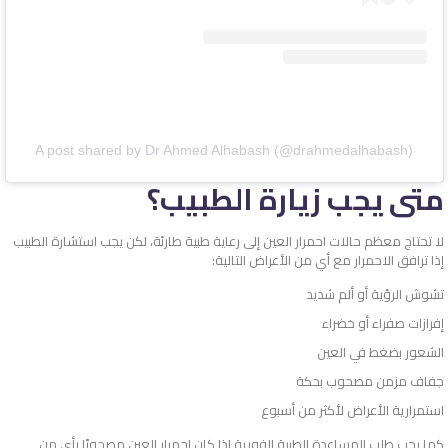
A post shared by Dr Ahmed Alhabash (@drahmedalhabash)
متى يجب زيارة الطبيب؟
لا تحتاج معظم حالات احمرار العين إلى رعاية طبية طارئة، لكن يجب استشارة الطبيب
إذا ترافق الاحمرار مع أي من الأعراض التالية:
تشوش الرؤية أو ألم شديد
إفرازات صفراء أو خضراء
الشعور بضغط في العين
جفاف مزمن مصحوب بحكة
استمرارية الأعراض لأكثر من أسبوع
كما يجب طلب المساعدة الطبية الفورية إذا كان احمرار العين مصحوبًا بأي من