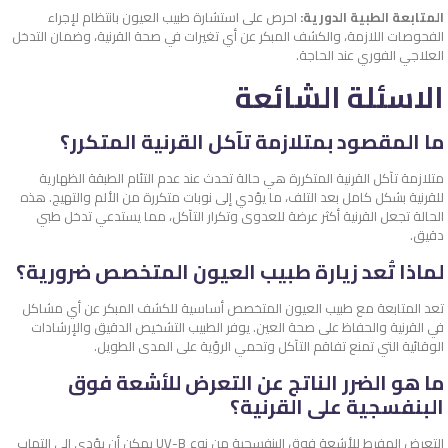
المتابعة الطبية الدورية:
احرص على استشارة طبيب العيون بانتظام لإجراء
الفحوصات اللازمة، والكشف المبكر عن أي تغيرات في صحة القرنية، وضمان التدخل
العلاجي الفوري عند الحاجة.
الاسئلة الشائعة
ما المقصود بمتلازمة تآكل القرنية المتكرر؟
متلازمة تآكل القرنية المتكررة هي حالة تحدث عند عدم التئام الطبقة الظهارية
للقرنية بشكل كامل بعد التلف، ما يؤدي إلى نوبات متكررة من الألم والتهيج. هذه
الحالة تجعل القرنية أكثر عرضة للعدوى وتكرار التآكل، مما يستدعي تدخل طبي
دقيق.
لماذا تُعد زيارة طبيب العيون المتخصص ضرورية؟
تعد المتابعة مع طبيب العيون المتخصص أساسية للكشف المبكر عن أي مشاكل
في القرنية والحفاظ على صحة العين. يوفر الطبيب التشخيص الدقيق والإرشادات
الوقائية التي تمنع تفاقم التآكل وتحمي الرؤية على المدى الطويل.
ما هو الضرر الناتج عن التعرض للأشعة فوق
البنفسجية على القرنية؟
التعرض المفرط للأشعة فوق البنفسجية من نوع UV-B يمكن أن يؤدي إلى التهاب