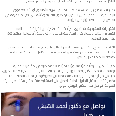
التآكل بدقة عالية، ويساعد على اكتشاف أي خدوش أو تضرر نسيجي.
تقنيات التصوير المتقدمة:
مثل المسح الشبيه للأطلسي أو الأشعة فوق
البنفسجية، تُستخدم لتحليل التركيب الهندسي للقرنية وكشف أي تغيرات دقيقة في
الشكل أو السماكة تؤثر على الرؤية.
اختبارات المخبرية:
قد تُجرى عبر أخذ عينة صغيرة من القرنية لتحديد السبب
الأساسي للتآكل، سواء كان التهابًا بكتيريًا، عدوى فيروسية، أو عوامل وراثية تؤثر
على صحة القرنية.
التقييم الطبي الشامل:
يعتمد اختيار العلاج على نتائج هذه الفحوصات، ويُنصح
دائمًا بمراجعة طبيب عيون متخصص لتقديم تقييم متكامل ووضع خطة علاجية
دقيقة تلائم حالة كل مريض.
مع أكثر من 30 بحثًا علميًا منشورًا عالميًا و100 محاضرة في مؤتمرات محلية
وعالمية، يجمع الدكتور أحمد الهبش بين الخبرة العملية والبحثية لتعزيز صحة العيون.
حاز على جوائز مرموقة وزمالات متخصصة في الجلوكوما والمياه البيضاء، مما
يضمن تقديم أفضل الحلول الطبية. احصل على استشارة متقدمة واستفد من خبراته
الطويلة، تواصل مع الدكتور الهبش اليوم.