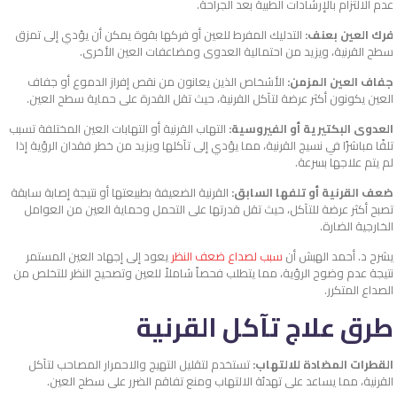
عدم الالتزام بالإرشادات الطبية بعد الجراحة.
فرك العين بعنف:
التدليك المفرط للعين أو فركها بقوة يمكن أن يؤدي إلى تمزق
سطح القرنية، ويزيد من احتمالية العدوى ومضاعفات العين الأخرى.
جفاف العين المزمن:
الأشخاص الذين يعانون من نقص إفراز الدموع أو جفاف
العين يكونون أكثر عرضة لتآكل القرنية، حيث تقل القدرة على حماية سطح العين.
العدوى البكتيرية أو الفيروسية:
التهاب القرنية أو التهابات العين المختلفة تسبب
تلفًا مباشرًا في نسيج القرنية، مما يؤدي إلى تآكلها ويزيد من خطر فقدان الرؤية إذا
لم يتم علاجها بسرعة.
ضعف القرنية أو تلفها السابق:
القرنية الضعيفة بطبيعتها أو نتيجة إصابة سابقة
تصبح أكثر عرضة للتآكل، حيث تقل قدرتها على التحمل وحماية العين من العوامل
الخارجية الضارة.
يشرح د. أحمد الهبش أن
سبب لصداع ضعف النظر
يعود إلى إجهاد العين المستمر
نتيجة عدم وضوح الرؤية، مما يتطلب فحصاً شاملاً للعين وتصحيح النظر للتخلص من
الصداع المتكرر.
طرق علاج تآكل القرنية
القطرات المضادة للالتهاب:
تستخدم لتقليل التهيج والاحمرار المصاحب لتآكل
القرنية، مما يساعد على تهدئة الالتهاب ومنع تفاقم الضرر على سطح العين.