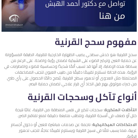
مفهوم سحج القرنية
سحج القرنية هو خدش سطحي يصيب الظهارة الخارجية للقرنية، الطبقة المسؤولة
عن حماية العين وتركيز الضوء على الشبكية لضمان رؤية واضحة. على الرغم من
بساطة هذه الإصابة، إلا أنها قد تسبب ألمًا شديدًا وحساسية للضوء واضطرابات في
الرؤية. هذه الحالة تستلزم تقييمًا دقيقًا من طبيب العيون لتجنب المضاعفات
المحتملة مثل العدوى أو تدهور سطح القرنية. يُنصح دائمًا الحصول على رأي طبي
من خبراء موثوق بهم قبل اتخاذ أي قرار علاجي لضمان حماية البصر.
أنواع تآكل و
سحجات القرنية
التآكلات المتكررة:
سحجات تتكرر في نفس المنطقة من القرنية، غالبًا نتيجة
خلل أو ضعف في أنسجة القرنية، وتتطلب متابعة دقيقة لمنع تفاقم الضرر.
الاحتكاكات الميكانيكية:
ناجمة عن صدمات مباشرة للعين أو دخول أجسام
غريبة، مما يسبب تلفًا في نسيج القرنية ويستلزم تقييمًا عاجلًا لتجنب تدهور
الرؤية.