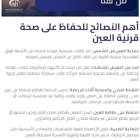
أهم النصائح للحفاظ على صحة
قرنية العين
حماية العين من الشمس:
ارتدِ نظارات شمسية مزودة بحماية من الأشعة فوق
البنفسجية لحماية القرنية من التلف الناتج عن التعرض للشمس المباشر.
الحد من التعرض للشاشات:
قلل من استخدام الأجهزة الإلكترونية لفترات طويلة،
وحافظ على وضعية صحيحة للشاشة مع أخذ فترات استراحة منتظمة لتقليل إجهاد
العين.
النشاط البدني والحماية أثناء الرياضة:
مارس الرياضة بانتظام للحفاظ على وزن
صحي وتقليل الضغط على العين، وارتدِ نظارات واقية عند ممارسة الرياضات أو
الأنشطة الخطرة لتجنب الإصابات المباشرة.
الحفاظ على نظافة العين:
اغسل العينين بانتظام بالماء الفاتر وتجنب لمسها أو
فركها بقطع قماش غير نظيفة لتفادي انتقال الجراثيم والعدوى.
التغذية الصحية:
تناول الأطعمة الغنية بالفيتامينات والمعادن الأساسية مثل
فيتامين A والزنك، لدعم صحة القرنية وتقوية الأنسجة المحيطة بالعين.