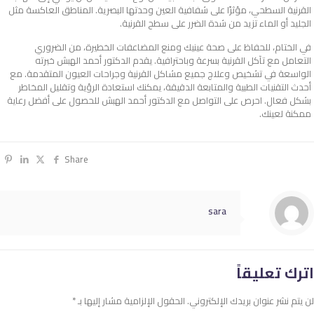
القرنية السطحي، مؤثرًا على شفافية العين وحدتها البصرية. المناطق العاكسة مثل
الجليد أو الماء تزيد من شدة الضرر على سطح القرنية.
في الختام، للحفاظ على صحة عينيك ومنع المضاعفات الخطيرة، من الضروري
التعامل مع
تآكل القرنية
بسرعة وباحترافية. يقدم الدكتور أحمد الهبش خبرته
الواسعة في تشخيص وعلاج جميع مشاكل القرنية وجراحات العيون المتقدمة. مع
أحدث التقنيات الطبية والمتابعة الدقيقة، يمكنك استعادة الرؤية وتقليل المخاطر
بشكل فعال. احرص على التواصل مع الدكتور أحمد الهبش للحصول على أفضل رعاية
ممكنة لعينك.
Share
sara
اترك تعليقاً
لن يتم نشر عنوان بريدك الإلكتروني.
الحقول الإلزامية مشار إليها بـ
*