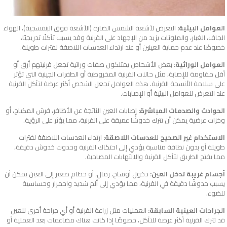
العوامل البيئية:
التعرض لأشعة الشمس الضارة (الأشعة فوق البنفسجية)، الهواء
الجاف، الغبار، والملوثات يزيد من الإجهاد على القرنية وقد يسبب تآكلًا تدريجيًا،
خصوصًا عند عدم حماية العينين أو عند ارتداء العدسات اللاصقة لفترات طويلة.
العوامل الوراثية:
بعض الأشخاص يمتلكون صفات وراثية تجعل قرنيتهم أرق أو
أقل مقاومة للإصابة، مثل حالات القرنية المخروطية أو الطفرات الجينية التي تؤثر
على سلامة الأنسجة القرنية. هذه العوامل تجعل الشخص أكثر عرضة لتآكل القرنية
عند التعرض للعوامل البيئية أو الإصابات.
الحوادث والصدمات المباشرة:
إصابات العين الناتجة عن الأظافر، فرش المكياج، أو
وخزات عرضية يمكن أن تترك خدوشًا عميقة على القرنية، مما يؤثر على الرؤية.
الاستخدام غير الصحيح للعدسات اللاصقة:
ارتداء العدسات اللاصقة لفترات
طويلة أو بدون نظافة مناسبة يؤدي إلى احتكاك القرنية وحدوث خدوش دقيقة،
مما يفتح الطريق لتآكل القرنية والالتهابات المصاحبة.
أجسام غريبة تدخل العين:
دخول أوساخ، رمال، أو حطام صغير إلى العين يمكن أن
يسبب خدوشًا دقيقة في القرنية، مما يؤدي إلى ألم شديد واحمرار وحساسية
للضوء.
الجراحات العينية السابقة:
العمليات مثل زراعة القرنية أو أي جراحة أخرى للعين
قد تترك القرنية أكثر عرضة للتآكل، خصوصًا إذا كانت هناك مضاعفات بعد العملية أو