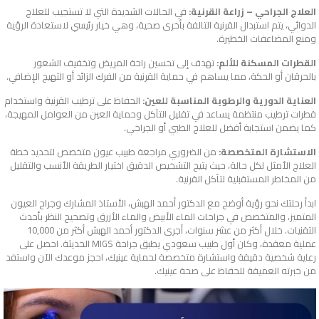
العلاج الجراحي – زراعة القرنية:
في الحالات الشديدة التي لا تستجيب للعلاج
الدوائي، يتم استبدال القرنية التالفة بأخرى صحية، وهي خيار رئيسي لاستعادة الرؤية
ومنع المضاعفات الخطيرة.
القطرات المسكنة للألم:
تهدف إلى تحسين راحة المريض وتخفيف الشعور
بالحرقان أو الحكة، مما يساهم في حماية القرنية من الفرك الزائد أو التهيج الإضافي.
العناية الدورية والرطوبة المناسبة للعين:
الحفاظ على ترطيب القرنية واستخدام
قطرات ترطيب منتظمة يساعد في تقليل التآكل وحماية العين من العوامل المهيجة،
كما يضمن استجابة أفضل للعلاج الطبي أو الجراحي.
الاستشارة المتخصصة:
من الضروري مراجعة طبيب عيون متخصص لتحديد خطة
العلاج الأمثل لكل حالة، حيث يتيح التشخيص الدقيق اختيار الطريقة الأنسب والتقليل
من المخاطر المستقبلية لتآكل القرنية.
ابدأ رحلتك نحو رؤية أوضح مع الدكتور أحمد الهبش، الأستاذ المشارك وجراح العيون
المتميز، والمتخصص في جراحات الماء الأبيض والماء الأزرق وتصحيح النظر بأحدث
التقنيات. خلال أكثر من عشر سنوات، أجرى الدكتور أحمد الهبش أكثر من 10,000
عملية معقدة، وكان أول طبيب سعودي يطبق جراحة MIGS الحديثة. احصل على
رعاية شخصية دقيقة واستشارة متخصصة لحماية عينيك، احجز موعدك الآن واستفد
من خبرته العميقة للحفاظ على صحة عينيك.