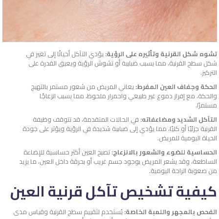
تشوه شكل القرنية وتأثيره على الرؤية:
يؤدي التآكل أحيانًا إلى تغير في
شكل سطح القرنية، مما يسبب ضبابية أو تشوش الرؤية ويعيق القدرة على
التركيز.
الحكة وجفاف العين المفرط:
يعاني المريض من شعور مستمر بالتهيج
والحكة، مع إفراز دموع غير طبيعي واحمرار ملحوظ، مما يسبب انزعاجًا
مستمرًا.
التآكل الشديد ومضاعفاته:
في الحالات المتقدمة، قد تتوقف وظيفة
القرنية جزئيًا أو كليًا، مما يؤدي إلى ضبابية شديدة في الرؤية ويؤثر على جودة
الحياة اليومية للمريض.
الحساسية للضوء والشعور بالانزعاج:
تصبح العين أكثر حساسية للإضاءة
الساطعة، وقد يشعر المريض بوجود جسم غريب أو بحرقة داخل العين، ما يزيد
من صعوبة الراحة اليومية.
كيفية تشخيص تآكل قرنية العين
الفحص بالمجهر واللمبة الخاصة:
يُستخدم لتقييم سطح القرنية وقياس مدى