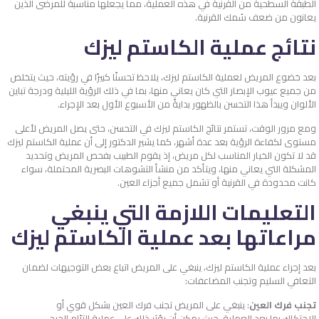
الطبقة السطحية من القرنية في هذه العملية، مما يجعلها مناسبة للمرضى الذين
يعانون من ضعف سُمك القرنية.
نتائج عملية الكاستم ليزك
بعد خضوع المريض لعملية الكاستم ليزك، يلاحظ تحسنًا كبيرًا في رؤيته، حيث يتخلص
من جميع عيوب الإبصار التي كان يعاني منها، بما في ذلك الرؤية الليلية ودرجة تباين
الألوان ويبدأ هذا التحسن بالظهور بدايةً من الأسبوع الأول بعد الإجراء.
ومع مرور الوقت، تستمر نتائج الكاستم ليزك في التحسن، حتى يصل المريض لأعلى
مستوى لكفاءة الرؤية بعد عدة أشهر، كما يشير الدكتور إلى أن عملية الكاستم ليزك
قد لا تكون الخيار المناسب لكل مريض، إذ يقوم الطبيب بفحص المريض وتحديد
المشكلة التي يعاني منها، ويتأكد من منشأ التشوهات البصرية المحتملة، سواء
كانت محدودة في القرنية أو تشمل جميع أجزاء العين.
التعليمات اللازمة التي ينبغي
مراعاتها بعد عملية الكاستم ليزك
بعد إجراء عملية الكاستم ليزك، ينبغي على المريض اتباع بعض التوجيهات لضمان
التعافي السليم وتجنب المضاعفات:
تجنب فرك العين
: ينبغي على المريض تجنب فرك العين بشكل قوي أو
الاحتكاك بها بعد العملية، حيث يمكن أن يؤثر ذلك على عملية التئام الجرح.