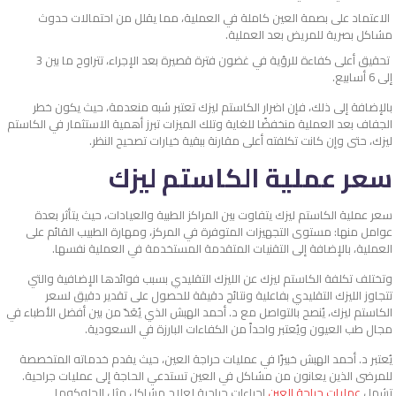
الاعتماد على بصمة العين كاملة في العملية، مما يقلل من احتمالات حدوث
مشاكل بصرية للمريض بعد العملية.
تحقيق أعلى كفاءة للرؤية في غضون فترة قصيرة بعد الإجراء، تتراوح ما بين 3
إلى 6 أسابيع.
بالإضافة إلى ذلك، فإن اضرار الكاستم ليزك تعتبر شبه منعدمة، حيث يكون خطر
الجفاف بعد العملية منخفضًا للغاية وتلك الميزات تبرز أهمية الاستثمار في الكاستم
ليزك، حتى وإن كانت تكلفته أعلى مقارنة ببقية خيارات تصحيح النظر.
سعر عملية الكاستم ليزك
سعر عملية الكاستم ليزك يتفاوت بين المراكز الطبية والعيادات، حيث يتأثر بعدة
عوامل منها: مستوى التجهيزات المتوفرة في المركز، ومهارة الطبيب القائم على
العملية، بالإضافة إلى التقنيات المتقدمة المستخدمة في العملية نفسها.
وتختلف تكلفة الكاستم ليزك عن الليزك التقليدي بسبب فوائدها الإضافية والتي
تتجاوز الليزك التقليدي بفاعلية ونتائج دقيقة للحصول على تقدير دقيق لسعر
الكاستم ليزك، يُنصح بالتواصل مع د. أحمد الهبش الذي يُعَدّ من بين أفضل الأطباء في
مجال طب العيون ويُعتبر واحداً من الكفاءات البارزة في السعودية.
يُعتبر د. أحمد الهبش خبيرًا في عمليات حراجة العين، حيث يقدم خدماته المتخصصة
للمرضى الذين يعانون من مشاكل في العين تستدعي الحاجة إلى عمليات جراحية.
تشمل
عمليات حراجة العين
إجراءات جراحية لعلاج مشاكل مثل الجلوكوما