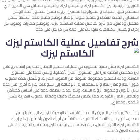
الفروق الرئيسية بين الكاستم ليزك والفيمتو ليزك والفيمتو سمايل هي الطرق التي
تستخدم فيها التقنيات والتكنولوجيا لتحسين الرؤية يمكن للدكتور أحمد الهبش
استشاري المياه البيضاء وتصحيح عيوب الإبصار، توضيح جميع هذه الأسئلة بشكل
مفصل ودقيق، مع شرح تفاصيل عملية الكاستم ليزك، وتوضيح مميزات وعيوب كل
إجراء وتفسير الاختلافات بينها بناءً على حالة كل مريض على حدة.
شرح تفاصيل عملية الكاستم ليزك
الكاستم ليزك تمثل تقنية متطورة في عمليات تصحيح الإبصار، حيث يتم إنشاء بروفايل
ليزر مخصص (بصمة ليزر) على مستوى العين بأكملها، وليس فقط على مستوى
القرنية، وذلك لتصحيح مجموعة متنوعة من العيوب البصرية، وتشمل هذه العيوب
طول النظر وقصر النظر والاستجماتيزم، بالإضافة إلى تشوهات بصرية أخرى مثل عدم
تباين الألوان وصعوبة الرؤية الليلية، ويتم تحديد البصمة بدقة على أساس خصائص
وتفاصيل العين الفردية، مما يضمن تصحيحًا دقيقًا وفعالًا للعيوب البصرية بشكل
شخصي وحصري.
يبدأ الدكتور بفحص المريض لتحديد التشوهات البصرية التي يعاني منها ومن
مصدرها في حال كانت تلك التشوهات تنشأ من أجزاء العين بأكملها، يُعتبر إجراء
الكاستم ليزك الخيار الأمثل، حيث يعتمد على توجيه الليزر بدقة نحو القرنية بناءً على
بصمة العين كاملة.