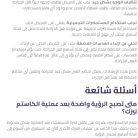
تنظيف الوجه بشكل جيد
: يجب على المريض تنظيف وجهه جيدًا قبل الجراحة
باستخدام منظف لطيف للبشرة، لضمان عدم وجود أي بقايا مستحضرات
تجميلية.
تجنب استخدام المستحضرات التجميلية
: ينبغي على المريض تجنب
استخدام أية مستحضرات تجميلية على الوجه قبل الجراحة لمدة تصل إلى ثلاثة
أسابيع، لتجنب أي تهيج أو تفاعلات جلدية.
تخلي عن ارتداء العدسات اللاصقة
: يجب على المريض التخلي عن ارتداء
العدسات اللاصقة لمدة تصل إلى ثلاثة أسابيع قبل الجراحة، حيث يؤثر استخدام
العدسات على سطح القرنية ويمكن أن يؤدي إلى نتائج غير دقيقة في قياس
العين للجراحة.
باتباع هذه الإرشادات، يمكن تحضير العين بشكل جيد للجراحة وتقليل أي مخاطر
محتملة قد تنشأ قبل الإجراء.
أسئلة شائعة
متى تصبح الرؤية واضحة بعد عملية الكاستم
ليزك؟
يتميز الكاستم ليزك بقدرته على تقليل فترة الاستشفاء بعد العملية بشكل ملحوظ،
حيث يختلف هذا الجانب عن عمليات الليزك الأخرى التي قد تستغرق من أسبوع إلى
ثلاثة أسابيع لتحسن الرؤية.