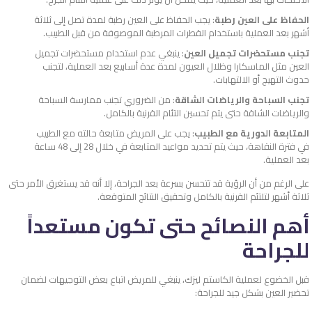
الحفاظ على العين رطبة
: يجب الحفاظ على العين رطبة لمدة تصل إلى ثلاثة
أشهر بعد العملية باستخدام القطرات المرطبة الموصوفة من قبل الطبيب.
تجنب مستحضرات تجميل العين
: ينبغي عدم استخدام مستحضرات تجميل
العين مثل الماسكارا وظلال العيون لمدة عدة أسابيع بعد العملية، لتجنب
حدوث التهيج أو الالتهابات.
تجنب السباحة والرياضات الشاقة
: من الضروري تجنب ممارسة السباحة
والرياضات الشاقة حتى يتم تحسين التئام القرنية بالكامل.
المتابعة الدورية مع الطبيب
: يجب على المريض متابعة حالته مع الطبيب
في فترة النقاهة، حيث يتم تحديد مواعيد المتابعة في خلال 28 إلى 48 ساعة
بعد العملية.
على الرغم من أن الرؤية قد تتحسن بسرعة بعد الجراحة، إلا أنه قد يستغرق الأمر حتى
ثلاثة أشهر لتلتئم القرنية بالكامل وتحقيق النتائج المتوقعة.
أهم النصائح حتى تكون مستعداً
للجراحة
قبل الخضوع لعملية الكاستم ليزك، ينبغي للمريض اتباع بعض التوجيهات لضمان
تحضير العين بشكل جيد للجراحة: