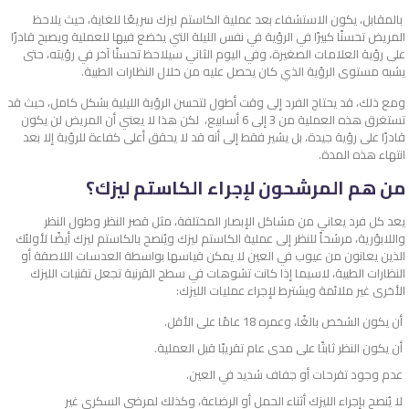
بالمقابل، يكون الاستشفاء بعد عملية الكاستم ليزك سريعًا للغاية، حيث يلاحظ
المريض تحسنًا كبيرًا في الرؤية في نفس الليلة التي يخضع فيها للعملية ويصبح قادرًا
على رؤية العلامات الصغيرة، وفي اليوم الثاني سيلاحظ تحسنًا آخر في رؤيته، حتى
يشبه مستوى الرؤية الذي كان يحصل عليه من خلال النظارات الطبية.
ومع ذلك، قد يحتاج الفرد إلى وقت أطول لتحسن الرؤية الليلية بشكل كامل، حيث قد
تستغرق هذه العملية من 3 إلى 6 أسابيع، لكن هذا لا يعني أن المريض لن يكون
قادرًا على رؤية جيدة، بل يشير فقط إلى أنه قد لا يحقق أعلى كفاءة للرؤية إلا بعد
انتهاء هذه المدة.
من هم المرشحون لإجراء الكاستم ليزك؟
يعد كل فرد يعاني من مشاكل الإبصار المختلفة، مثل قصر النظر وطول النظر
واللابؤرية، مرشحاً للنظر إلى عملية الكاستم ليزك ويُنصح بالكاستم ليزك أيضًا لأولئك
الذين يعانون من عيوب في العين لا يمكن قياسها بواسطة العدسات اللاصقة أو
النظارات الطبية، لاسيما إذا كانت تشوهات في سطح القرنية تجعل تقنيات الليزك
الأخرى غير ملائمة ويشترط لإجراء عمليات الليزك:
أن يكون الشخص بالغًا، وعمره 18 عامًا على الأقل.
أن يكون النظر ثابتًا على مدى عام تقريبًا قبل العملية.
عدم وجود تقرحات أو جفاف شديد في العين.
لا يُنصح بإجراء الليزك أثناء الحمل أو الرضاعة، وكذلك لمرضى السكري غير