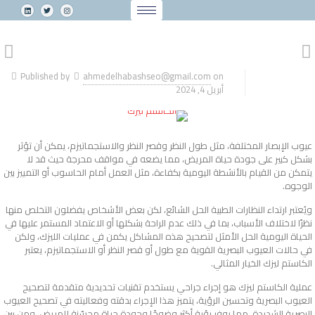
Published by
ahmedelhabashseo@gmail.com
on
أبريل 4, 2024
عيوب الإبصار المختلفة، مثل طول النظر وقصر النظر والاستجماتيزم، يمكن أن تؤثر
بشكل كبير على جودة حياة المريض، مما يضعه في مواقف محرجة حيث قد لا
يتمكن من القيام بالأنشطة اليومية بكفاءة، مثل العمل أمام الحاسوب أو التمييز بين
الوجوه.
ويُعتبر ارتداء النظارات الطبية الحل الشائع، لكن بعض الأشخاص يفضلون التخلص منها
نظرًا لاختلاف الأسباب، بما في ذلك عدم الراحة بشكلها أو الاعتماد المستمر عليها في
الحياة اليومية الحل الأمثل لتصحيح هذه المشاكل يكمن في عمليات الليزك، ولكن
في حالات العيوب البصرية القوية مع طول أو قصر النظر أو الاستجماتيزم، يعتبر
الكاستم ليزك الخيار المثالي.
عملية الكاستم ليزك هو إجراء جراحي يستخدم تقنيات تحديدية متقدمة لتصحيح
العيوب البصرية وتحسين الرؤية، يتميز هذا الإجراء بدقته وفعاليته في تصحيح العيوب
البصرية الشديدة، مما يوفر رؤية أكثر وضوحًا وجودة حياة محسّنة للمريض، ومن بين