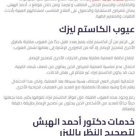
والكاتاراكت والجسم الزجاجي المتقلب وغيرها. ومن خلال موقع د. أحمد الهبش،
يمكن للمرضى الاستشارة والحصول على العلاج المناسب لمشاكلهم العينية بأحدث
التقنيات والمعايير الطبية.
عيوب الكاستم ليزك
على الرغم من أن الكاستم ليزك يتميز بعدد قليل جدًا من العيوب مقارنة بالطرق
الأخرى لتصحيح الإبصار، إلا أنه من الضروري الإشارة إلى بعضها تشمل العيوب:
ارتفاع تكلفة العملية مقارنة ببعض الخيارات الأخرى لتصحيح الإبصار.
احتمال عدم مناسبة العملية للمرضى الذين يعانون من ضعف سُمك القرنية،
حيث قد يكون الكاستم ليزك غير ملائم في بعض الحالات.
احتمالية تعرض العين للجفاف بنسبة بسيطة بعد العملية، ولكن هذا الاحتمال
يعتبر نادرًا وشبه منعدمًا بالمقارنة مع العديد من العمليات الجراحية الأخرى.
رغم وجود هذه العيوب القليلة، فإن فوائد الكاستم ليزك تفوقها بكثير، مما يجعلها
خيارًا جذابًا للعديد من الأشخاص الذين يبحثون عن تصحيح الإبصار بطريقة دقيقة
وفعالة.
خدمات دكتور أحمد الهبش
لتصحيح النظر بالليزر