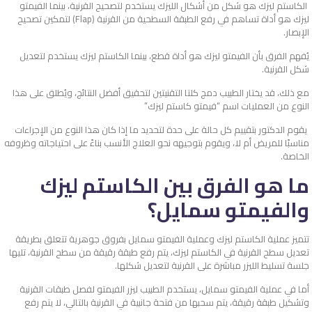
الكاستم ليزك هو شكل من أشكال الليزك يستخدم لتصحيح القرنية، بينما الفيمتو
ليزك هو أداة تساهم في رفع الطبقة السطحية من القرنية (Flap) لتمكين تصحيح
الإبصار.
يُفهم الفرق بأن الفيمتو ليزك هو أداة قطع، بينما الكاستم ليزك يستخدم لتعديل
شكل القرنية.
مع ذلك، قد يختار الطبيب دمج كلتا التقنيتين لتحقيق أفضل النتائج، ويُطلق على هذا
النوع من العمليات اسم “فيمتو كاستم ليزك”
يقوم الدكتور بتقييم كل حالة على حدة لتحديد ما إذا كان هذا النوع من الإجراءات
مناسبًا للمريض أم لا، ويقوم بتوجيهه نحو العلاج الأنسب بناءً على احتياجاته وظروفه
الخاصة.
ما هو الفرق بين الكاستم ليزك
والفيمتو سمايل؟
تتميز عملية الكاستم ليزك وعملية الفيمتو سمايل بفروق جوهرية تتعلق بطريقة
تعديل سطح القرنية في الكاستم ليزك، يتم رفع طبقة رقيقة من سطح القرنية، تليها
جلسة تسليط الليزر مباشرة على القرنية لتعديل شكلها.
أما في عملية الفيمتو سمايل، يستخدم الطبيب ليزر الفيمتو لفصل طبقات القرنية
وتشكيل طبقة رقيقة، يتم سحبها من فتحة جانبية في القرنية بالتالي، لا يتم رفع