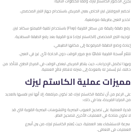
يُجري الدكتور الكاستم ليزك وفقًا للخطوات التالية:
تحضير البروفايل ليزر الخاص بعين المريض باستخدام جهاز الليزر المخصص.
تخدير العين بطريقة موضعية.
رفع طبقة رقيقة من سطح القرنية (Flap) باستخدام تقنية الفيمتو سكاند ليزر.
توجيه الليزر المخصص (الكاستم ليزك) نحو القرنية بعد رفع الطبقة السطحية.
إعادة وضع الطبقة المرفوعة إلى مكانها الطبيعي.
تلتئم أنسجة القرنية تلقائيًا مع مرور الوقت دون الحاجة لأي غرز في العين.
وبهذا تكتمل الإجراءات، حيث ينتظر المريض لبعض الوقت في المركز الطبي للتأكد من
حالته، ثم يُسمح له بالعودة إلى منزله لانتظار نتائج العملية.
مميزات عملية الكاستم ليزك
على الرغم من أن تكلفة الكاستم ليزك قد تكون مرتفعة، إلا أنها تبرر نفسها بالعديد
من المزايا الفريدة، بما في ذلك:
قدرة العملية على تصحيح العيوب البصرية والتشوهات البصرية القوية التي قد
لا تكون متاحة في العمليات الأخرى لتصحيح النظر.
سرعة الاستشفاء بعد العملية، حيث يُعتبر الكاستم ليزك من بين أسرع
العمليات في التعافي.