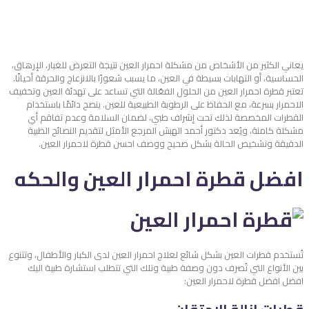
يعاني الكثير من الأشخاص من مشكلة احمرار العين نتيجة التعرض للغبار، الإرهاق،
الحساسية، أو التهابات بسيطة في العين، ما يسبب شعورًا بالانزعاج والحرقة أحيانًا.
تعتبر قطرة احمرار العين من الحلول الفعّالة التي تساعد على تهدئة العين وتخفيف
الاحمرار بسرعة، مع الحفاظ على الرطوبة الطبيعية للعين. ينصح دائمًا باستخدام
القطرات المخصصة لذلك تحت إشراف طبي، لضمان السلامة وعدم تفاقم أي
مشكلة كامنة، ويُعد دكتور أحمد الهبش المرجع الأمثل لتقديم النصائح الطبية
الدقيقة وتشخيص الحالة بشكل صحيح ووصف احسن قطرة لاحمرار العين.
افضل قطرة احمرار العين والحكه
تُستخدم قطرات العين بشكل شائع لعلاج احمرار العين لدى الكبار والأطفال، وتتنوع
بين الأنواع التي تُصرف دون وصفة طبية وتلك التي تتطلب استشارة طبية اليك
افضل افضل قطرة لاحمرار العين: