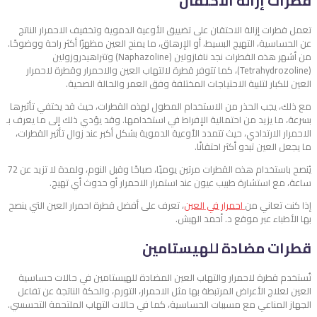
قطرات إزالة الاحتقان
تعمل قطرات إزالة الاحتقان على تضييق الأوعية الدموية وتخفيف الاحمرار الناتج
عن الحساسية، التهيج البسيط، أو الإرهاق، ما يمنح العين مظهرًا أكثر راحة ووضوحًا.
من أشهر هذه القطرات نجد نافازولين (Naphazoline) وتتراهيدروزولين
(Tetrahydrozoline)، كما تتوفر قطرة لالتهاب العين والاحمرار وقطرة لاحمرار
العين للكبار لتلبية الاحتياجات المختلفة وفق العمر والحالة الصحية.
مع ذلك، يجب الحذر من الاستخدام المطول لهذه القطرات، حيث قد يختفي تأثيرها
بسرعة، ما يزيد من احتمالية الإفراط في استخدامها. وقد يؤدي ذلك إلى ما يعرف بـ
الاحمرار الارتدادي، حيث تتمدد الأوعية الدموية بشكل أكبر عند زوال تأثير القطرات،
ما يجعل العين تبدو أكثر احتقانًا.
يُنصح باستخدام هذه القطرات مرتين يوميًا، صباحًا وقبل النوم، ولمدة لا تزيد عن 72
ساعة، مع استشارة طبيب عيون عند استمرار الاحمرار أو حدوث أي تهيج.
إذا كنت تعاني من
احمرار في العين
، تعرف على أفضل قطرة احمرار العين التي ينصح
بها الأطباء عبر موقع د. أحمد الهبش.
قطرات مضادة للهيستامين
تُستخدم قطرة لاحمرار والتهاب العين المضادة للهيستامين في حالات حساسية
العين لعلاج الأعراض المرتبطة بها مثل الاحمرار، التورم، والحكة الناتجة عن تفاعل
الجهاز المناعي مع مسببات الحساسية، كما في حالات التهاب الملتحمة التحسسي.