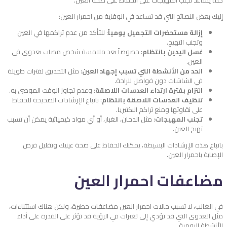
كما يساعد تجنب المهيجات على الحفاظ على صحة العين.
إليك بعض النصائح التي قد تساعد في الوقاية من احمرار العين:
إزالة مستحضرات التجميل يومياً
: للتأكد من عدم تراكمها في العين
وتجنب التهيج.
غسل اليدين بانتظام
: خصوصاً بعد ملامسة شخص مصاب بعدوى في
العين.
الحد من الأنشطة التي تسبب إجهاد العين
: مثل التحديق لفترات طويلة
في الشاشات دون فواصل للراحة.
التزام بفترة ارتداء العدسات اللاصقة
: وعدم تجاوز الوقت الموصى به.
تنظيف العدسات اللاصقة بانتظام
: باتباع الإرشادات الصحيحة للحفاظ
على نقاوتها ومنع تراكم البكتيريا.
تجنب المهيجات
: مثل الدخان، الغبار، أو أي مواد كيميائية يمكن أن تسبب
تهيج العين.
باتباع هذه الإرشادات البسيطة، يمكنك الحفاظ على صحة عينيك وتقليل فرص
الإصابة باحمرار العين.
مضاعفات احمرار العين
في الغالب، لا تسبب حالات احمرار العين مضاعفات خطيرة، ولكن هناك استثناءات،
مثل العدوى التي قد تؤدي إلى تغيرات في الرؤية قد تؤثر على القدرة على أداء
الأنشطة اليومية.