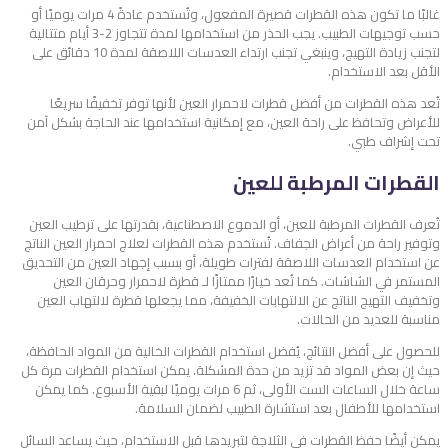
غالبًا ما تكون هذه القطرات قصيرة المفعول، وتُستخدم عادةً 4 مرات يوميًا أو
حسب توجيهات الطبيب. يجب الحذر من استخدامها لمدة تتجاوز 2-3 أيام متتالية
لتجنب زيادة التهيج، وينبغي تجنب ارتداء العدسات اللاصقة لمدة 10 دقائق على
الأقل بعد الاستخدام.
تُعد هذه القطرات من أفضل قطرات لاحمرار العين لأنها توفر تخفيفًا سريعًا
للأعراض وتحافظ على راحة العين، مع إمكانية استخدامها عند الحاجة بشكل آمن
تحت إشراف طبي.
القطرات المرطبة للعين
تُعرف القطرات المرطبة للعين، أو الدموع الاصطناعية، بقدرتها على ترطيب العين
وتوفير راحة من أعراض الجفاف. تُستخدم هذه القطرات لعلاج احمرار العين الناتج
عن استخدام العدسات اللاصقة لفترات طويلة، أو بسبب إجهاد العين من التحديق
المستمر في الشاشات. كما تُعد خيارًا ممتازًا لـ قطرة لاحمرار وحرقان العين
وتخفيف التهيج الناتج عن الالتهابات الخفيفة، مما يجعلها قطرة لالتهاب العين
مناسبة للعديد من الحالات.
للحصول على أفضل النتائج، يُفضل استخدام القطرات الخالية من المواد الحافظة،
حيث إن بعض المواد قد تزيد من حدة المشكلة. يمكن استخدام القطرات مرة كل
ساعة خلال الساعات الست الأولى، ثم 6 مرات يوميًا لبقية الأسبوع. كما يمكن
استخدامها للأطفال بعد استشارة الطبيب لضمان السلامة.
يمكن أيضًا حفظ القطرات في الثلاجة لتبريدها قبل الاستخدام، حيث يساعد السائل