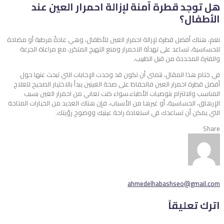
هل توجد قطرة آمنة لإزالة احمرار العين عند
الأطفال؟
نعم، هناك أفضل قطرة لإزالة احمرار العين للأطفال، وهي عادةً مرطبة أو مضادة
للحساسية، تساعد على تهدئة الاحمرار ومنع التهيج المتكرر، مع مراعاة الجرعة
والفترة المحددة من قبل الطبيب.
في ختام هذا المقال، نتمنى أن تكون قد وجدت الإجابات التي تبحث عنها حول
أفضل قطرة احمرار العين فالحفاظ على صحة العينين يبدأ بالاختيار الصحيح للعلاج
المناسب والالتزام بتوصيات الأطباء.سواء كنت تعاني من احمرار العين بسبب
الإرهاق، الحساسية، أو غيرها من الأسباب، فإن هناك العديد من الخيارات المتاحة
التي يمكن أن تساعدك في استعادة راحة عينيك ووضوح رؤيتك.
Share
ahmedelhabashseo@gmail.com
اترك تعليقاً