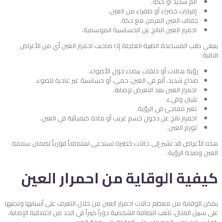
ألم شديد أو حكة.
إفرازات خضراء أو صفراء من العين.
جفاف العين المزمن مع حكة.
احمرار العين الناتج عن الحساسية الموسمية.
ينبغي طلب المساعدة الطبية العاجلة إذا صاحبت احمرار العين أي من الأعراض
التالية:
رؤية هالات أو حلقات بيضاء حول الأضواء.
صداع شديد، ألم في العين، حمى، أو حساسية غير عادية للضوء.
احمرار العين بعد التعرض لإصابة.
غثيان وقيء.
تغير مفاجئ في الرؤية.
احمرار ناتج عن دخول جسم غريب أو مادة كيميائية في العين.
تورم العين.
هذه الأعراض قد تشير إلى حالات خطيرة تستدعي اهتماماً فورياً لضمان سلامة
العين وصحة الرؤية.
كيفية الوقاية من احمرار العين
يمكن الوقاية من معظم حالات احمرار العين من خلال التعرف على أسبابها وتجنبها
على سبيل المثال، تلعب النظافة الشخصية دوراً كبيراً في الحد من احتمالية الإصابة،