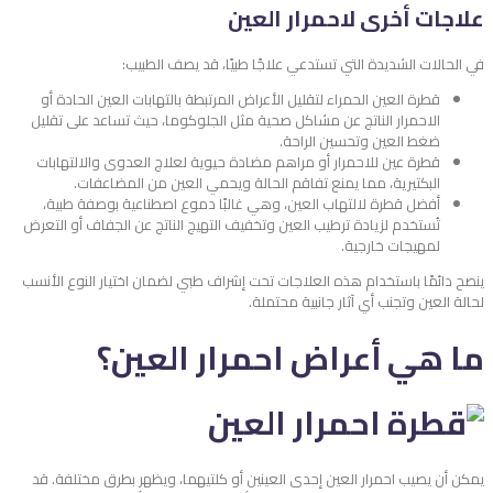
علاجات أخرى لاحمرار العين
في الحالات الشديدة التي تستدعي علاجًا طبيًا، قد يصف الطبيب:
قطرة العين الحمراء لتقليل الأعراض المرتبطة بالتهابات العين الحادة أو
الاحمرار الناتج عن مشاكل صحية مثل الجلوكوما، حيث تساعد على تقليل
ضغط العين وتحسين الراحة.
قطرة عين للاحمرار أو مراهم مضادة حيوية لعلاج العدوى والالتهابات
البكتيرية، مما يمنع تفاقم الحالة ويحمي العين من المضاعفات.
أفضل قطرة لالتهاب العين، وهي غالبًا دموع اصطناعية بوصفة طبية،
تُستخدم لزيادة ترطيب العين وتخفيف التهيج الناتج عن الجفاف أو التعرض
لمهيجات خارجية.
ينصح دائمًا باستخدام هذه العلاجات تحت إشراف طبي لضمان اختيار النوع الأنسب
لحالة العين وتجنب أي آثار جانبية محتملة.
ما هي أعراض احمرار العين؟
يمكن أن يصيب احمرار العين إحدى العينين أو كلتيهما، ويظهر بطرق مختلفة. قد