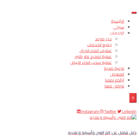
الرئيسية
سيرتي
الخدمات
حجز موعد
جميع الخدمات
عمليات الماء الازرق
عملية تصحيح نظر بالليزر
عملية سحب الماء الابيض
توعية صحية
المعرض
آرائكم تهمنا
تواصل معنا
X
Instagram
Twitter
Linkedin
دليل شامل عن: الم العين وأسبابه وعلاجه