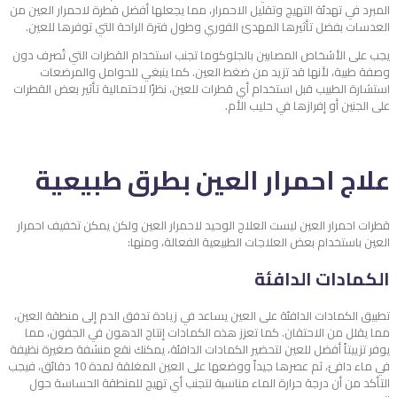
المبرد في تهدئة التهيج وتقليل الاحمرار، مما يجعلها أفضل قطرة لاحمرار العين من
العدسات بفضل تأثيرها المهدئ الفوري وطول فترة الراحة التي توفرها للعين.
يجب على الأشخاص المصابين بالجلوكوما تجنب استخدام القطرات التي تُصرف دون
وصفة طبية، لأنها قد تزيد من ضغط العين. كما ينبغي للحوامل والمرضعات
استشارة الطبيب قبل استخدام أي قطرات للعين، نظرًا لاحتمالية تأثير بعض القطرات
على الجنين أو إفرازها في حليب الأم.
علاج احمرار العين بطرق طبيعية
قطرات احمرار العين ليست العلاج الوحيد لاحمرار العين ولكن يمكن تخفيف احمرار
العين باستخدام بعض العلاجات الطبيعية الفعالة، ومنها:
الكمادات الدافئة
تطبيق الكمادات الدافئة على العين يساعد في زيادة تدفق الدم إلى منطقة العين،
مما يقلل من الاحتقان. كما تعزز هذه الكمادات إنتاج الدهون في الجفون، مما
يوفر تزييتاً أفضل للعين لتحضير الكمادات الدافئة، يمكنك نقع منشفة صغيرة نظيفة
في ماء دافئ، ثم عصرها جيداً ووضعها على العين المغلقة لمدة 10 دقائق، فيجب
التأكد من أن درجة حرارة الماء مناسبة لتجنب أي تهيج للمنطقة الحساسة حول