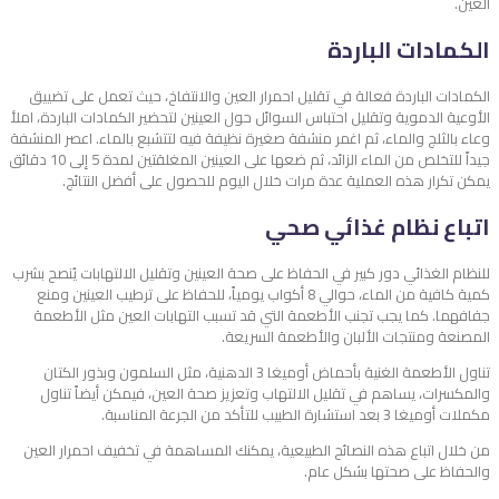
العين.
الكمادات الباردة
الكمادات الباردة فعالة في تقليل احمرار العين والانتفاخ، حيث تعمل على تضييق
الأوعية الدموية وتقليل احتباس السوائل حول العينين لتحضير الكمادات الباردة، املأ
وعاء بالثلج والماء، ثم اغمر منشفة صغيرة نظيفة فيه لتتشبع بالماء. اعصر المنشفة
جيداً للتخلص من الماء الزائد، ثم ضعها على العينين المغلقتين لمدة 5 إلى 10 دقائق
يمكن تكرار هذه العملية عدة مرات خلال اليوم للحصول على أفضل النتائج.
اتباع نظام غذائي صحي
للنظام الغذائي دور كبير في الحفاظ على صحة العينين وتقليل الالتهابات يُنصح بشرب
كمية كافية من الماء، حوالي 8 أكواب يومياً، للحفاظ على ترطيب العينين ومنع
جفافهما. كما يجب تجنب الأطعمة التي قد تسبب التهابات العين مثل الأطعمة
المصنعة ومنتجات الألبان والأطعمة السريعة.
تناول الأطعمة الغنية بأحماض أوميغا 3 الدهنية، مثل السلمون وبذور الكتان
والمكسرات، يساهم في تقليل الالتهاب وتعزيز صحة العين، فيمكن أيضاً تناول
مكملات أوميغا 3 بعد استشارة الطبيب للتأكد من الجرعة المناسبة.
من خلال اتباع هذه النصائح الطبيعية، يمكنك المساهمة في تخفيف احمرار العين
والحفاظ على صحتها بشكل عام.