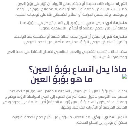
الأورام
: سواء كانت حميدة أو خبيثة، يمكن للأورام أن تؤثر على بؤبؤ العين،
مما يسبب تغيرات في حجمه أو شكله أو لونه يعتمد علاج الورم على نوعه
وموقعه، وقد يشمل الجراحة أو العلاج الكيميائي بناءً على توصيات الطبيب.
متلازمة آدي
: مرض عصبي نادر يؤدي إلى اتساع غير طبيعي للبؤبؤ، مما
يجعله أكبر من الحجم المعتاد أو أبطأ في الاستجابة للضوء.
متلازمة هورنر
: يمكن أن تكون هذه الحالة خلقية أو مكتسبة بعد الولادة،
وتتميز باتساع غير طبيعي للبؤبؤ، مما يجعله أصغر من الحجم الطبيعي.
هذه الحالات تتطلب التشخيص والعلاج المناسبين لضمان الحفاظ على صحة العين
ووظيفتها بشكل سليم.
ماذا يدل اتساع بؤبؤ العين؟
يحدث اتساع بؤبؤ العين بشكل طبيعي استجابة لانخفاض مستوى الإضاءة، حيث
يسمح هذا التوسع بدخول كمية أكبر من الضوء إلى العين لمواصلة الرؤية بوضوح
ومع ذلك، قد يكون اتساع بؤبؤ العين (توسع الحدقة) أحيانًا علامة على وجود بعض
الحالات المرضية أو التأثيرات الخارجية، ومنها:
التوتر العصبي الودّي
: هذا العصب مسؤول عن تنظيم حجم الحدقة، وتوتره
يمكن أن يؤدي إلى اتساع الحدقة.