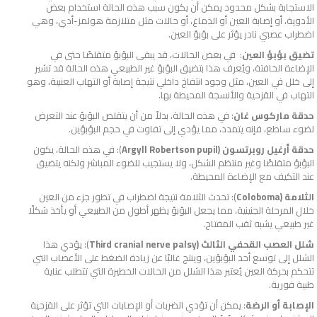
الاستجابة بشكل محدود يمكن أن يكون سبب هذه الحالة استخدام بعض
الأدوية، أو إصابة العين أو الدماغ، أو حالات مثل متلازمة هولمز-أدي، وهي
اضطراب عصبي نادر يؤثر على بؤبؤ العين.
تضيق بؤبؤ العين
: في بعض الحالات، قد يبقى البؤبؤ متقلصًا حتى في
الإضاءة الخافتة، ويُعرف هذا بتضيق البؤبؤ غير الطبيعي هذه الحالة قد تشير
إلى خلل في العين، مثل وجود انتفاخ داخلي نتيجة إصابة أو التهاب العنبية، وهو
التهاب في القزحية والأنسجة المحيطة بها.
حدقة ماركوس غان
: في هذه الحالة، بدلاً من أن يتقلص البؤبؤ عند التعرض
لضوء ساطع، فإنه يتمدد، مما يؤدي إلى تفاوت في حجم البؤبؤين.
حدقة أرغيل روبرتسون (Argyll Robertson pupil
): في هذه الحالة، يكون
البؤبؤ متقلصًا وغير منتظم الشكل، ولا يستجيب للضوء المباشر ولكنه يتضيق
عند التكيف مع الإضاءة المحيطة.
الثلامة (Coloboma
): تحدث الثلامة نتيجة اضطراب في تطور جزء من العين
خلال المرحلة الجنينية، مما يجعل البؤبؤ يظهر أطول من الطبيعي أو يأخذ شكلًا
غير طبيعي يشبه ثقب المفتاح.
شلل العصب القحفي الثالث (Third cranial nerve palsy
): يؤدي هذا
الشلل إلى توسع أحد البؤبؤين، وينتج غالبًا عن زيادة الضغط على الأعصاب التي
تتحكم بحركة العين يُعتبر هذا الشلل من الحالات الخطيرة التي تتطلب عناية
طبية فورية.
الإصابة أو الرضة
: يمكن أن تؤدي الضربات أو الإصابات التي تؤثر على القزحية