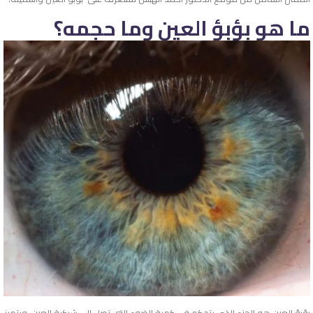
ما هو بؤبؤ العين وما حجمه؟