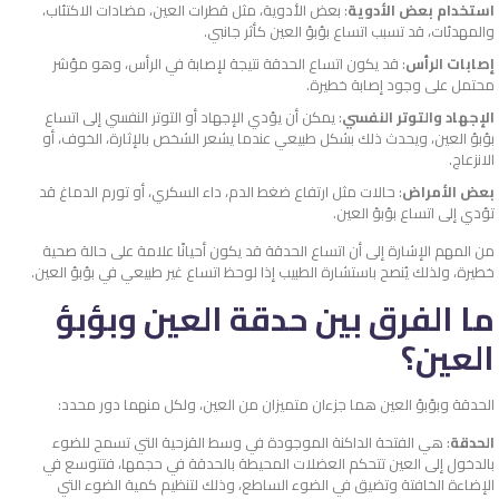
استخدام بعض الأدوية
: بعض الأدوية، مثل قطرات العين، مضادات الاكتئاب،
والمهدئات، قد تسبب اتساع بؤبؤ العين كأثر جانبي.
إصابات الرأس
: قد يكون اتساع الحدقة نتيجة لإصابة في الرأس، وهو مؤشر
محتمل على وجود إصابة خطيرة.
الإجهاد والتوتر النفسي
: يمكن أن يؤدي الإجهاد أو التوتر النفسي إلى اتساع
بؤبؤ العين، ويحدث ذلك بشكل طبيعي عندما يشعر الشخص بالإثارة، الخوف، أو
الانزعاج.
بعض الأمراض
: حالات مثل ارتفاع ضغط الدم، داء السكري، أو تورم الدماغ قد
تؤدي إلى اتساع بؤبؤ العين.
من المهم الإشارة إلى أن اتساع الحدقة قد يكون أحيانًا علامة على حالة صحية
خطيرة، ولذلك يُنصح باستشارة الطبيب إذا لوحظ اتساع غير طبيعي في بؤبؤ العين.
ما الفرق بين حدقة العين وبؤبؤ
العين؟
الحدقة وبؤبؤ العين هما جزءان متميزان من العين، ولكل منهما دور محدد:
الحدقة
: هي الفتحة الداكنة الموجودة في وسط القزحية التي تسمح للضوء
بالدخول إلى العين تتحكم العضلات المحيطة بالحدقة في حجمها، فتتوسع في
الإضاءة الخافتة وتضيق في الضوء الساطع، وذلك لتنظيم كمية الضوء التي