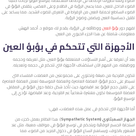
الضوء وفقًا لظروف الإضاءة في الإضاءة المنخفضة، يتوسع البؤبؤ لزيادة كمية
الضوء الداخل للعين، مما يحسن الرؤية في الظلام وعلى العكس، يتقلص البؤبؤ في
الضوء الساطع لحماية العين من الإفراط في التعرض للضوء الشديد، مما يساعد على
تقليل حساسية العين ويضمن وضوح الرؤية.
لفهم دور
بؤبؤ العين
ووظائفه في الرؤية، يقدم لك موقع د. أحمد الهبش
معلومات شاملة عن هذا الجزء الحيوي من العين.
الأجهزة التي تتحكم في بؤبؤ العين
بعد أن تعرفنا على أهم التساؤلات المتعلقة ببؤبؤ العين، مثل تعريفه وحجمه
ووظيفته، من المهم الآن استكشاف الأجهزة التي تتحكم في حجمه وتعديله.
تتكون القزحية من صبغة وتحتوي على مجموعتين من العضلات الملساء التي
تسيطر على حجم البؤبؤ: العضلة العاصرة والعضلة الموسعة تعمل العضلة العاصرة
على تقليل حجم البؤبؤ عند انقباضها، حيث تأخذ شكل حلقة حول البؤبؤ في المقابل،
العضلة الموسعة تكون منتشرة شعاعياً عبر القزحية، وعند انقباضها، تؤدي إلى
توسيع البؤبؤ.
أما الأجهزة التي تتحكم في عمل هذه العضلات، فهي:
الجهاز السمبثاوي (Sympathetic System
): هذا النظام يعمل كجزء من
استجابة الجسم الوقائية ويتحكم في توسع البؤبؤ في مواقف معينة، مثل عند
الشعور بالخوف، ويساهم اتساع البؤبؤ في دخول المزيد من الضوء، مما