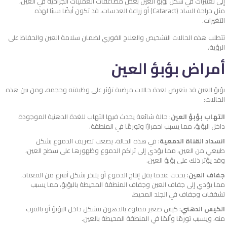
إلى تغييرات في شكل بؤبؤ العين بعض مضاعفات العمليات الجراحية في العين،
مثل جراحة الساد (Cataract) أو زراعة العدسات، قد تكون أيضًا سببًا لهذه
التغيرات.
تتطلب هذه الحالات التشخيص والعلاج الفوري لضمان سلامة العين والحفاظ على
الرؤية.
أمراض بؤبؤ العين
بؤبؤ العين قد يتعرض لعدة حالات مرضية تؤثر على وظيفته وحجمه، ومن بين هذه
الحالات:
التهاب بؤبؤ العين
: حالة شائعة يحدث فيها التهاب للغدة الدهنية الموجودة
داخل البؤبؤ، مما يسبب احمرارًا وتورمًا في المنطقة.
انسداد القناة الدمعية
: في هذه الحالة، يصعب تصريف الدموع بشكل
طبيعي من العين، مما يؤدي إلى تراكم الدموع وظهورها على سطح العين،
وقد يؤثر ذلك على بؤبؤ العين.
جفاف العين
: يحدث عندما يقل إنتاج الدموع أو يتبخر بشكل أسرع من المعتاد،
مما يؤدي إلى جفاف العين وجفاف المنطقة المحيطة بالبؤبؤ، مما يسبب
تشققات وجفاف في الجلد المحيط.
الكيس الدهني
: كيس صغير مملوء بالدهون يتشكل داخل البؤبؤ أو بالقرب
منه، ويسبب تورمًا وألمًا في المنطقة المحيطة بالعين.