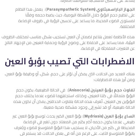
يساعد على تحسين الاستجابة للمواقف الطارئة.
الجهاز الباراسمبثاوي (Parasympathetic System
): يعمل هذا النظام
على تنظيم حجم البؤبؤ خلال الأنشطة اليومية، حيث يضبط حجمه وفقًا
لمستوى الضوء المحيط، ما يساعد على تحسين الرؤية في ظروف الإضاءة
المختلفة.
هذه الأنظمة تعمل بتناغم لضمان أن العين تستجيب بشكل مناسب لمختلف الظروف
البيئية، مما يساعد على الحفاظ على وضوح الرؤية وحماية العينين من الإجهاد الناتج
عن التغيرات المفاجئة في الإضاءة.
الاضطرابات التي تصيب بؤبؤ العين
هناك العديد من الحالات التي يمكن أن تؤثر على حجم، شكل، أو وظيفة بؤبؤ العين،
ومن أبرز هذه الاضطرابات:
تفاوت حجم بؤبؤ العينين (Anisocoria
): في الحالة الطبيعية، يكون حجم
البؤبؤ متماثلًا في كلتا العينين، وكذلك استجابتهما للضوء عندما يختلف حجم
البؤبؤين بين العينين، تُعرف هذه الحالة بتفاوت الحدقتين يمكن أن تكون هذه
الحالة طبيعية، أو قد تشير إلى وجود مشكلة صحية معينة.
اتساع بؤبؤ العين (Mydriasis
): بؤبؤ العين الكبير يحدث توسع بؤبؤ العين غير
طبيعي عندما يكون حجمه أكبر بكثير من المعتاد دون تغير في الإضاءة
المحيطة في كثير من الأحيان، لا يستجيب هذا البؤبؤ المتوسع للضوء ويُعرف
بالبؤبؤ المتوسع الثابت، على الرغم من أنه في بعض الحالات قد يستمر في