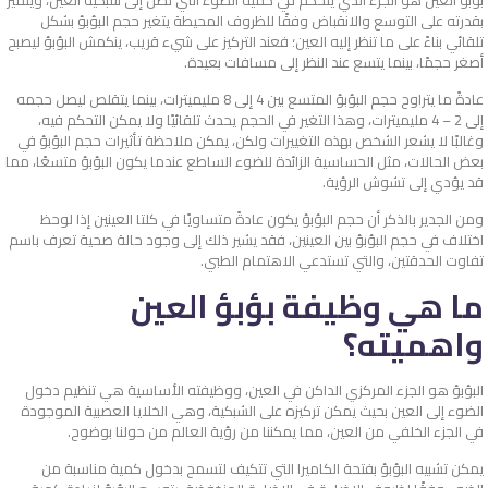
بؤبؤ العين هو الجزء الذي يتحكم في كمية الضوء التي تصل إلى شبكية العين، ويتميز
بقدرته على التوسع والانقباض وفقًا للظروف المحيطة يتغير حجم البؤبؤ بشكل
تلقائي بناءً على ما تنظر إليه العين؛ فعند التركيز على شيء قريب، ينكمش البؤبؤ ليصبح
أصغر حجمًا، بينما يتسع عند النظر إلى مسافات بعيدة.
عادةً ما يتراوح حجم البؤبؤ المتسع بين 4 إلى 8 مليميترات، بينما يتقلص ليصل حجمه
إلى 2 – 4 مليميترات، وهذا التغير في الحجم يحدث تلقائيًا ولا يمكن التحكم فيه،
وغالبًا لا يشعر الشخص بهذه التغييرات ولكن، يمكن ملاحظة تأثيرات حجم البؤبؤ في
بعض الحالات، مثل الحساسية الزائدة للضوء الساطع عندما يكون البؤبؤ متسعًا، مما
قد يؤدي إلى تشوش الرؤية.
ومن الجدير بالذكر أن حجم البؤبؤ يكون عادةً متساويًا في كلتا العينين إذا لوحظ
اختلاف في حجم البؤبؤ بين العينين، فقد يشير ذلك إلى وجود حالة صحية تعرف باسم
تفاوت الحدقتين، والتي تستدعي الاهتمام الطبي.
ما هي وظيفة بؤبؤ العين
واهميته؟
البؤبؤ هو الجزء المركزي الداكن في العين، ووظيفته الأساسية هي تنظيم دخول
الضوء إلى العين بحيث يمكن تركيزه على الشبكية، وهي الخلايا العصبية الموجودة
في الجزء الخلفي من العين، مما يمكننا من رؤية العالم من حولنا بوضوح.
يمكن تشبيه البؤبؤ بفتحة الكاميرا التي تتكيف لتسمح بدخول كمية مناسبة من