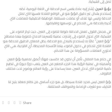
تصل إلى الشبكية.
بؤبؤ العين
: يُشار إليه عادة بنفس اسم الحدقة في اللغة اليومية، لكنه
يُستخدم بشكل غير دقيق البؤبؤ هو في الواقع الفتحة نفسها التي تمثل
الحدقة وليس لها غلاف أو عضلات مستقلة. الوظيفة الحقيقية للعضلات التي
تُحيط بالحدقة هي التحكم في توسعها وانقباضها.
في مجمل القول، تعمل الحدقة كبوابة للضوء إلى العين، حيث تركز الضوء على
الشبكية، التي تحول الضوء إلى إشارات عصبية يُفسرها الدماغ كصورة بينما مصطلح
“بؤبؤ العين” غالبًا ما يُستخدم بالتبادل مع الحدقة، يظل المعنى الدقيق للحدقة هو
الفتحة التي تتحكم في دخول الضوء، بينما الأنسجة المحيطة، أي القزحية، هي التي
تحتوي العضلات المسؤولة عن هذا التحكم.
في ختام هذا المقال، نأمل أن تكون قد اكتسبت فهمًا أعمق لماهية بؤبؤ العين
وأهميته في عملية الرؤية هذا الجزء الصغير من العين يلعب دورًا حيويًا في تنظيم
كمية الضوء التي تدخل العين، مما يساعدنا على رؤية العالم بوضوح تحت مختلف
الظروف.
بؤبؤ العين ليس مجرد فتحة بسيطة، بل هو جزء أساسي من نظام معقد يتيح لنا
التكيف مع تغيرات الإضاءة والمواقف المختلفة.
Share