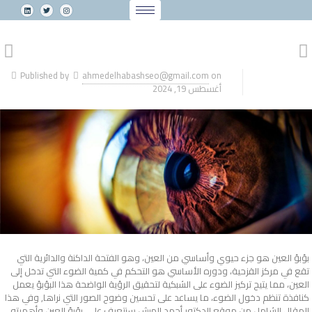
Published by
ahmedelhabashseo@gmail.com
on
أغسطس 19, 2024
بؤبؤ العين هو جزء حيوي وأساسي من العين، وهو الفتحة الداكنة والدائرية التي
تقع في مركز القزحية، ودوره الأساسي هو التحكم في كمية الضوء التي تدخل إلى
العين، مما يتيح تركيز الضوء على الشبكية لتحقيق الرؤية الواضحة هذا البؤبؤ يعمل
كنافذة تنظم دخول الضوء، ما يساعد على تحسين وضوح الصور التي نراها, وفي هذا
المقال الشامل من موقع الدكتور أحمد الهبش سنتعرف على بؤبؤ العين وأهميته.