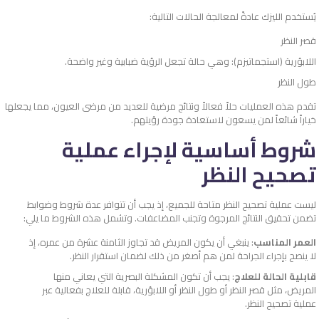
يُستخدم الليزك عادةً لمعالجة الحالات التالية:
قصر النظر
اللابؤرية (استجماتيزم): وهي حالة تجعل الرؤية ضبابية وغير واضحة.
طول النظر
تقدم هذه العمليات حلاً فعالاً ونتائج مرضية للعديد من مرضى العيون، مما يجعلها
خياراً شائعاً لمن يسعون لاستعادة جودة رؤيتهم.
شروط أساسية لإجراء عملية
تصحيح النظر
ليست عملية تصحيح النظر متاحة للجميع، إذ يجب أن تتوافر عدة شروط وضوابط
تضمن تحقيق النتائج المرجوة وتجنب المضاعفات. وتشمل هذه الشروط ما يلي:
العمر المناسب
: ينبغي أن يكون المريض قد تجاوز الثامنة عشرة من عمره، إذ
لا ينصح بإجراء الجراحة لمن هم أصغر من ذلك لضمان استقرار النظر.
قابلية الحالة للعلاج
: يجب أن تكون المشكلة البصرية التي يعاني منها
المريض، مثل قصر النظر أو طول النظر أو اللابؤرية، قابلة للعلاج بفعالية عبر
عملية تصحيح النظر.