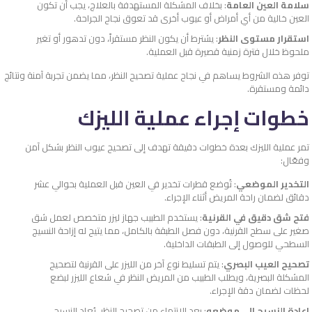
سلامة العين العامة
: بخلاف المشكلة المستهدفة بالعلاج، يجب أن تكون
العين خالية من أي أمراض أو عيوب أخرى قد تعوق نجاح الجراحة.
استقرار مستوى النظر
: يشترط أن يكون النظر مستقراً، دون تدهور أو تغير
ملحوظ خلال فترة زمنية قصيرة قبل العملية.
توفر هذه الشروط يساهم في نجاح عملية تصحيح النظر، مما يضمن تجربة آمنة ونتائج
دائمة ومستقرة.
خطوات إجراء عملية الليزك
تمر عملية الليزك بعدة خطوات دقيقة تهدف إلى تصحيح عيوب النظر بشكل آمن
وفعّال:
التخدير الموضعي
: تُوضع قطرات تخدير في العين قبل العملية بحوالي عشر
دقائق لضمان راحة المريض أثناء الإجراء.
فتح شق دقيق في القرنية
: يستخدم الطبيب جهاز ليزر متخصص لعمل شق
صغير على سطح القرنية، دون فصل الطبقة بالكامل، مما يتيح له إزاحة النسيج
السطحي للوصول إلى الطبقات الداخلية.
تصحيح العيب البصري
: يتم تسليط نوع آخر من الليزر على القرنية لتصحيح
المشكلة البصرية، ويطلب الطبيب من المريض النظر في شعاع الليزر لبضع
لحظات لضمان دقة الإجراء.
إعادة النسيج إلى موضعه
: بعد الانتهاء من تصحيح النظر، يُعاد النسيج