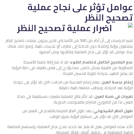
عوامل تؤثر على نجاح عملية
تصحيح النظر
تشير الدراسات إلى أن أكثر من 80% من الأشخاص الذين يجرون عمليات تصحيح النظر
يتمتعون برؤية واضحة دون الحاجة إلى نظارات أو عدسات طبية. ومع ذلك، هناك
عدة عوامل قد تؤثر على نجاح العملية ونتائجها، ومن أهمها:
عدم التصحيح الكامل لانكسار الضوء
: قد لا يتم إزالة كمية الأنسجة
المطلوبة من القرنية بشكل كامل، مما يؤدي إلى نقص طفيف في دقة الرؤية
قد ينصح الطبيب بجراحة ثانوية لتحسين النتيجة.
إعتام عدسة العين
: يعتبر إعتام العدسة من الحالات التي قد تؤثر على جودة
الرؤية بعد الجراحة، ويتطلب متابعة طبية دقيقة.
تغيرات في صحة العين
: قد تتأثر نتائج العملية بتغيرات مستقبلية في صحة
العين، لذا من الضروري الالتزام بالفحوصات الدورية.
طول النظر الشيخوخي
: يعد طول النظر المرتبط بالتقدم في العمر من
العوامل التي قد تؤثر على استقرار الرؤية بمرور الوقت.
تأخذ هذه العوامل بعين الاعتبار عند تحديد مدى نجاح العملية، وتساهم المتابعة
الطبية المنتظمة في تحقيق أفضل النتائج الممكنة.