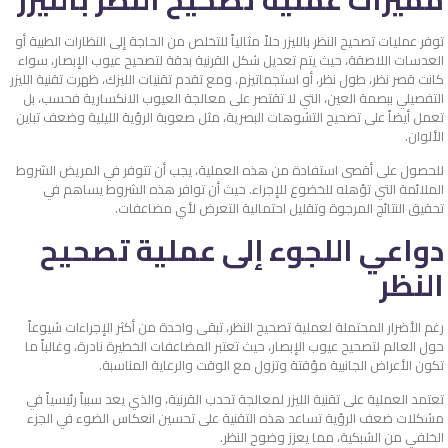
توفر عمليات تصحيح النظر بالليزر حلاً مثالياً للتخلص من الحاجة إلى النظارات الطبية أو
العدسات اللاصقة، حيث يتم تعديل شكل القرنية بدقة لتصحيح عيوب الإبصار، سواء
كانت قصر نظر، طول نظر، أو استجماتيزم. ومع تقدم تقنيات الليزك، ظهرت تقنية الليزر
التفصيلي ببصمة العين، التي لا تقتصر على معالجة العيوب الانكسارية فحسب، بل
تعمل أيضاً على تصحيح التشوهات البصرية، مثل صعوبة الرؤية الليلية وضعف تباين
الألوان.
للحصول على أقصى استفادة من هذه العملية، يجب أن تتوفر في المريض الشروط
الملائمة التي تؤهله للخضوع للإجراء. حيث أن توافر هذه الشروط يساهم في
تحقيق النتائج المرجوة وتقليل احتمالية التعرض لأي مضاعفات.
دواعي اللجوء إلى عملية تصحيح
النظر
رغم الأضرار المحتملة لعملية تصحيح النظر، تبقى واحدة من أكثر الإجراءات شيوعاً
حول العالم لتصحيح عيوب الإبصار، حيث تعتبر المضاعفات الخطيرة نادرة، وغالباً ما
تكون الأعراض الجانبية مؤقتة وتزول مع الوقت والرعاية المناسبة.
تعتمد العملية على تقنية الليزر لمعالجة تحدب القرنية، والذي يعد سبباً رئيسياً في
مشكلات ضعف الرؤية تساعد هذه التقنية على تحسين انعكاس الضوء في الجزء
الخلفي من الشبكية، مما يعزز وضوح النظر.