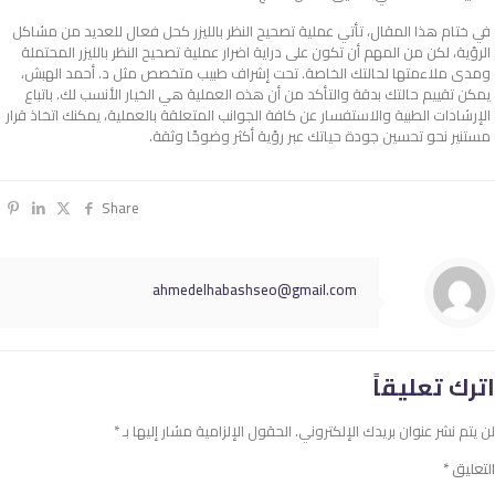
في ختام هذا المقال، تأتي عملية تصحيح النظر بالليزر كحل فعال للعديد من مشاكل
الرؤية، لكن من المهم أن تكون على دراية اضرار عملية تصحيح النظر بالليزر​ المحتملة
ومدى ملاءمتها لحالتك الخاصة. تحت إشراف طبيب متخصص مثل د. أحمد الهبش،
يمكن تقييم حالتك بدقة والتأكد من أن هذه العملية هي الخيار الأنسب لك. باتباع
الإرشادات الطبية والاستفسار عن كافة الجوانب المتعلقة بالعملية، يمكنك اتخاذ قرار
مستنير نحو تحسين جودة حياتك عبر رؤية أكثر وضوحًا وثقة.
Share
ahmedelhabashseo@gmail.com
اترك تعليقاً
لن يتم نشر عنوان بريدك الإلكتروني.
الحقول الإلزامية مشار إليها بـ
*
التعليق
*