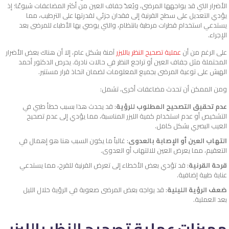
الأضرار التي قد يواجهها المرضى، ويُعدّ جفاف العين من أكثر المضاعفات شيوعًا؛ إذ
يؤدي التعديل على سطح القرنية إلى فقدان جزئي لقدرتها على الترطيب، مما
يستدعي استخدام قطرات مرطبة بانتظام، والتي يوصي بها الأطباء للمرضى بعد
الإجراء.
على الرغم من أن
عملية تصحيح النظر بالليزر
آمنة بشكل عام، إلا أن هناك بعض الأضرار
المحتملة مثل جفاف العين أو تراجع النظر في حالات نادرة. يحرص الدكتور أحمد
الهبش على توعية المرضى بجميع المعلومات لضمان اتخاذ قرار مستنير.
ومن الممكن أن تحدث مضاعفات أخرى، تشمل:
عدم تحقيق التصحيح المطلوب للرؤية
: قد يحدث هذا بسبب خطأ طبي في
التشخيص أو عدم استخدام كمية الليزر المناسبة، مما يؤدي إلى عدم تصحيح
العيب البصري بشكل كامل.
التهاب العين أو الإصابة بالعدوى
: غالباً ما يكون السبب هنا هو إهمال في
التعقيم، مما يعرض العين للالتهاب أو العدوى.
قرحة القرنية
: قد تؤدي بعض الأخطاء إلى تعرض القرنية للقرح، مما يستدعي
عناية طبية إضافية.
ضعف الرؤية الليلية
: قد يواجه بعض المرضى صعوبة في الرؤية خلال الليل
بعد العملية.
مميزات عملية تصحيح النظر بالليزر