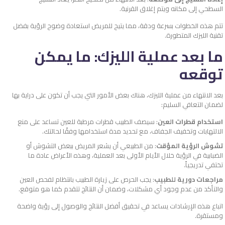
السطحي إلى مكانه ويتم إغلاق القرنية.
تتم هذه الخطوات بسرعة ودقة، مما يتيح للمريض استعادة وضوح الرؤية بفضل
تقنية الليزك المتطورة.
ما بعد عملية الليزك: ما يمكن
توقعه
بعد الانتهاء من عملية الليزك، هناك بعض الأمور التي يجب أن تكون على دراية بها
لضمان التعافي السليم:
استخدام قطرات العين
: سيصف الطبيب قطرات مرطبة للعين تساعد على منع
الالتهابات وتخفيف الجفاف، مع تحديد مدة استخدامها وفقًا لحالتك.
تشوش الرؤية المؤقت
: من الطبيعي أن يشعر المريض ببعض التشوش أو
الضبابية في الرؤية خلال الأيام الأولى بعد العملية، وهذه الأعراض عادة ما
تختفي تدريجياً.
مراجعات دورية للطبيب
: يجب الحرص على زيارة الطبيب بانتظام لفحص العين
والتأكد من عدم وجود أي مشكلات، وضمان أن النتائج تتقدم كما هو متوقع.
اتباع هذه الإرشادات يساعد في تحقيق أفضل النتائج والوصول إلى رؤية واضحة
ومستقرة.