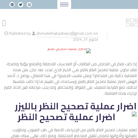
Published by
ahmedelhabashseo@gmail.com
on
أكتوبر 31, 2024
إذا كنت تفكر في التخلص من النظارات أو العدسات اللاصقة والتمتع برؤية واضحة،
فقد تكون عملية تصحيح النظر بالليزر هي الخيار الذي تبحث عنه. لكن، هل هذه
العملية خالية من المخاطر؟ وهل تناسب الجميع؟ في هذا المقال، يوضح د. أحمد
الهبش اضرار عملية تصحيح النظر بالليزر​ ويساعدك في تقييم ما إذا كانت مناسبة
لحالتك تابع القراءة لتتعرف على الفوائد والمخاطر، وما يجب مراعاته قبل اتخاذ القرار
لإجراء هذه العملية.
اضرار عملية تصحيح النظر بالليزر​
تعتبر عمليات تصحيح النظر بالليزر من الإجراءات الآمنة في طب العيون، وتطورت
تقنياتها وأدواتها لضمان تقليل المخاطر المحتملة. ومع ذلك، تبقى هناك بعض