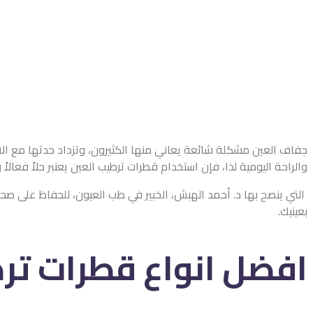
جفاف العين مشكلة شائعة يعاني منها الكثيرون، وتزداد حدتها مع الا
والراحة اليومية لذا، فإن استخدام قطرات ترطيب العين يعتبر حلاً فع
التي ينصح بها د. أحمد الهبش، الخبير في طب العيون، للحفاظ على صحة
بعينيك.
افضل انواع قطرات ترط