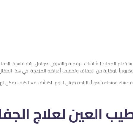
ستخدام المتزايد للشاشات الرقمية والتعرض لعوامل بيئية قاسية. الحف
الاً وضرورياً للوقاية من الجفاف وتخفيف أعراضه المزعجة. في هذا ال
 عينيك ومنحك شعوراً بالراحة طوال اليوم، اكتشف معنا كيف يمكن لهذه 
يب العين لعلاج الجفا