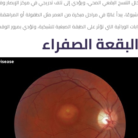
لل التنسج البقعي المحي، ويؤدي إلى تلف تدريجي في مركز الإبصار وفق
وعًا، يبدأ غالبًا في مراحل مبكرة من العمر مثل الطفولة أو المراهقة، 
 الوراثية التي تؤثر على الطبقة الصبغية للشبكية، وتؤدي بمرور الوقت 
لبقعة الصفراء