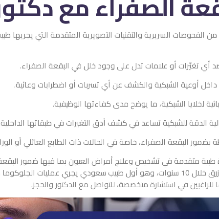
ة الصفراء مع دكتور
الفحوصات السريرية والتقنيات التصويرية المتقدمة التي يجريها طبيب
رصد أي تغيّرات أو علامات تدل على وجود خلل في البقعة الصفراء.
داخل أوعية الشبكية والكشف عن أي تسربات أو اضطرابات وعائية.
ائية لخلايا الشبكية، ما يوضح مدى كفاءتها الوظيفية.
لية الدقة للشبكية تساعد في كشف أدق التغيرات في طبقاتها الداخلية.
طة بضمور البقعة الصفراء، خاصة في الحالات ذات الطابع العائلي أو الورا
بية متقدمة في تشخيص وعلاج أمراض العيون بما فيها ضمور البقعة الص