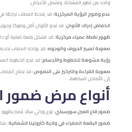
والحد من تطور المشكلة. وتشمل الأعراض:
عدم وضوح الرؤية المركزية:
قد يلاحظ المصاب تراجعًا في
انخفاض إدراك الألوان:
قد تبدو الألوان أقل وضوحًا وحيوية
ظهور نقطة عمياء مركزية:
قد تتشكل بقعة ضبابية أو داك
صعوبة تمييز الحروف والوجوه:
قد يواجه المصاب تحديات 
رؤية مشوهة للخطوط والأجسام:
قد تبدو الخطوط المستق
صعوبة القراءة والتركيز على النصوص:
قد يحتاج المصاب 
إلى الأماكن الساطعة.
أنواع مرض ضمور ال
ضمور قاع العين سورسباي:
نوع وراثي سائد يتميز بظهور
ضمور البقعة الصفراء في ولاية كارولينا الشمالية:
شكل 