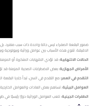
ضمور البقعة الصفراء ليس حالة واحدة ذات سبب منفرد، بل 
الدقيقة. تتنوع هذه الأسباب بين عوامل وراثية وبيولوجية وب
الحالات الالتهابية:
قد تؤدي الالتهابات المتكررة أو المزم
الأمراض الجهازية:
بعض الاضطرابات الصحية المزمنة قد تؤث
التقدم في العمر:
مع التقدم في السن، تبدأ خلايا البقعة 
العوامل البيئية:
تساهم بعض العادات والعوامل الخارجية 
الطفرات الجينية:
تلعب العوامل الوراثية دورًا رئيسيًا في