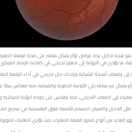
هو نتيجة تداخل عدة عوامل تؤثر بشكل مباشر على صحة البقعة الصفرا
يئية، ما يؤدي في النهاية إلى تدهور تدريجي في كفاءة الإبصار المركزي
نة إلى إضعاف أنسجة الشبكية وإحداث خلل تدريجي في أداء البقعة الصف
ر بشكل غير مباشر على الأوعية الدموية والشبكية، مما ينعكس سلبًا عل
الصفراء في الضعف التدريجي، مما ينعكس على جودة الرؤية المركزية وي
مثل التدخين والتعرض المستمر للأشعة فوق البنفسجية في تسريع تلف خ
 ظهور العديد من أنواع ضمور البقعة الصفراء، حيث تؤدي الطفرات الموروث