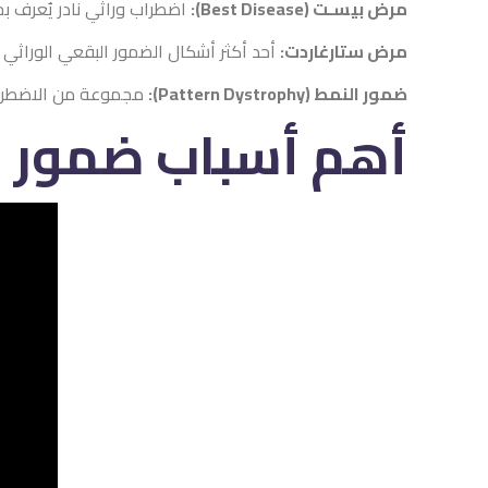
مرض بيسـت (Best Disease):
اضطراب وراثي نادر يُعرف بخ
مرض ستارغاردت:
أحد أكثر أشكال الضمور البقعي الوراثي شي
ضمور النمط (Pattern Dystrophy):
مجموعة من الاضطرابات
أهم أسباب ضمور ا