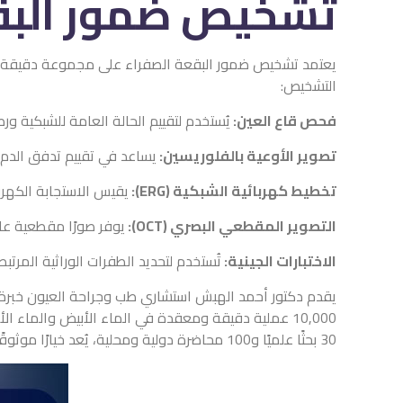
تشخيص ضمور البقع
يعتمد تشخيص ضمور البقعة الصفراء على مجموعة دقيقة من 
التشخيص:
فحص قاع العين:
يُستخدم لتقييم الحالة العامة للشبكية و
تصوير الأوعية بالفلوريسين:
يساعد في تقييم تدفق الدم 
تخطيط كهربائية الشبكية (ERG):
يقيس الاستجابة الكهرب
التصوير المقطعي البصري (OCT):
يوفر صورًا مقطعية عا
الاختبارات الجينية:
تُستخدم لتحديد الطفرات الوراثية المرتب
يقدم دكتور أحمد الهبش استشاري طب وجراحة العيون خبرة ط
30 بحثًا علميًا و100 محاضرة دولية ومحلية، يُعد خيارًا موثوقًا للراغبين في استشارة متخصصة، للتواصل مع الدكتور والحجز.