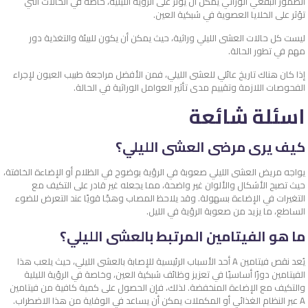
الضمور البقعي الوراثي يمكن أن يؤثر على الرؤية الليلية، خاصة في الحالات التي
تؤثر على الخلايا العصوية في شبكية العين.
ليست كل حالات العشى الليلي وراثية، حيث يمكن أن يكون للبيئة والتغذية دور
مهم في تطور الحالة.
إذا كان هناك تاريخ عائلي للعشى الليلي، فمن الأفضل مراجعة طبيب العيون لإجراء
الفحوصات اللازمة وتقييم مدى تأثير العوامل الوراثية في الحالة.
اسئلة شائعة
كيف يرى مرضى العشى الليلي؟
يواجه مريض العشى الليلي صعوبة في الرؤية بوضوح في الظلام أو الإضاءة الخافتة،
حيث تصبح الأشكال والألوان غير واضحة، مما يجعله غير قادر على التكيف مع
التغيرات في الإضاءة بسهولة. وقد يلاحظ المصاب وهجًا قويًا عند التعرض للضوء
الساطع، ما يزيد من صعوبة الرؤية في الليل.
ما هو الفيتامين المرتبط بالعشى الليلي؟
يُعد نقص فيتامين A أحد الأسباب الرئيسية للإصابة بالعشى الليلي، حيث يلعب هذا
الفيتامين دورًا أساسيًا في تعزيز وظائف شبكية العين، وخاصة في الرؤية الليلية
والتكيف مع الإضاءة المنخفضة. لذلك، فإن الحصول على كمية كافية من فيتامين
A عبر النظام الغذائي أو المكملات يمكن أن يساعد في الوقاية من هذا الاضطراب.