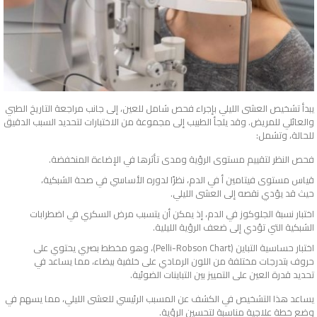
يبدأ تشخيص العشى الليلي بإجراء فحص شامل للعين، إلى جانب مراجعة التاريخ الطبي
والعائلي للمريض. وقد يلجأ الطبيب إلى مجموعة من الاختبارات لتحديد السبب الدقيق
للحالة، وتشمل:
فحص النظر لتقييم مستوى الرؤية ومدى تأثرها في الإضاءة المنخفضة.
قياس مستوى فيتامين أ في الدم، نظرًا لدوره الأساسي في صحة الشبكية،
حيث قد يؤدي نقصه إلى العشى الليلي.
اختبار نسبة الجلوكوز في الدم، إذ يمكن أن يتسبب مرض السكري في اضطرابات
الشبكية التي تؤدي إلى ضعف الرؤية الليلية.
اختبار حساسية التباين (Pelli-Robson Chart)، وهو مخطط بصري يحتوي على
حروف بتدرجات مختلفة من اللون الرمادي على خلفية بيضاء، مما يساعد في
تحديد قدرة العين على التمييز بين التباينات الضوئية.
يساعد هذا التشخيص في الكشف عن المسبب الرئيسي للعشى الليلي، مما يسهم في
وضع خطة علاجية مناسبة لتحسين الرؤية.