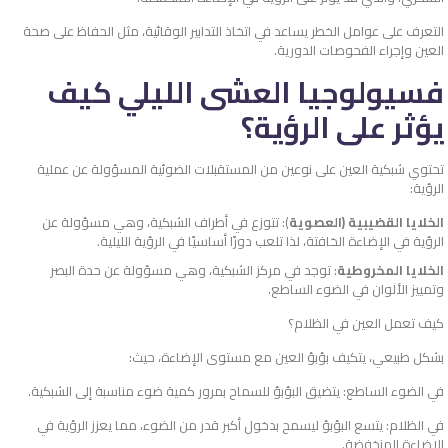
التعرف على عوامل الخطر يساعد في اتخاذ التدابير الوقائية، مثل الحفاظ على صحة
العين وإجراء الفحوصات الدورية.
فسيولوجيا العشى الليلي كيف
يؤثر على الرؤية؟
تحتوي شبكية العين على نوعين من المستقبلات الضوئية المسؤولة عن عملية
الرؤية:
الخلايا القضيبية (العصوية
): تتوزع في أطراف الشبكية، وهي مسؤولة عن
الرؤية في الإضاءة الخافتة، لذا تلعب دورًا أساسيًا في الرؤية الليلية.
الخلايا المخروطية
: توجد في مركز الشبكية، وهي مسؤولة عن حدة البصر
وتمييز الألوان في الضوء الساطع.
كيف تعمل العين في الظلام؟
بشكل طبيعي، يتكيف بؤبؤ العين مع مستوى الإضاءة، حيث:
في الضوء الساطع: يتضيق البؤبؤ للسماح بمرور كمية ضوء مناسبة إلى الشبكية.
في الظلام: يتسع البؤبؤ ليسمح بدخول أكبر قدر من الضوء، مما يعزز الرؤية في
الإضاءة المنخفضة.