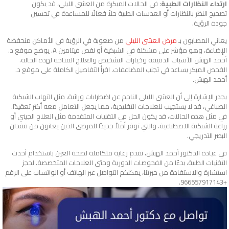
ارتداء النظارات الطبية
: في الحالات المبكرة من العشى الليلي، قد يكون
تصحيح النظر بالنظارات أو العدسات الطبية حلاً فعالًا للمساعدة في تحسين
جودة الرؤية.
يعاني المصابون بـ
مرض العشى الليلي
من صعوبة في الرؤية في الأماكن منخفضة
الإضاءة، وهو مؤشر على مشكلة في الشبكية أو نقص فيتامين A. يوضح موقع د.
أحمد الهبش الأسباب الدقيقة وخيارات التشخيص والعلاج المتاحة لهذه الحالة.
الفحص المبكر يساعد في تجنب المضاعفات. اقرأ التفاصيل الكاملة على موقع د.
أحمد الهبش.
يجدر الإشارة إلى أن العشى الليلي الناجم عن اضطرابات وراثية، مثل التهاب الشبكية
الصباغي، قد لا يستجيب للعلاجات التقليدية، مما يجعل التعامل معه أكثر تعقيدًا.
في مثل هذه الحالات، قد يكون الحل في التقنيات المتقدمة مثل العلاج الجيني أو
زراعة الشبكية الاصطناعية، والتي توفر أملاً جديدًا للمرضى الذين يعانون من فقدان
البصر التدريجي.
في عيادة الدكتور أحمد الهبش، نقدم رعاية متكاملة لصحة العين باستخدام أحدث
التقنيات الطبية، بدءًا من الفحوصات الدورية وحتى العلاجات المتخصصة. لحجز
استشارة والاستفادة من خبرتنا، يمكنكم التواصل عبر الهاتف أو الواتساب على الرقم
+966557917143.