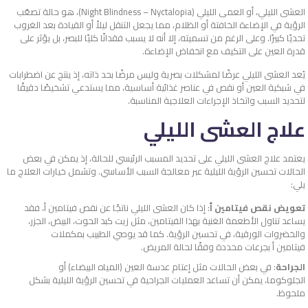
العشى الليلي، أو العمى الليلي (Night Blindness – Nyctalopia)، هو حالة تصعّب
الرؤية في الإضاءة الخافتة أو الظلام، مما يجعل التنقل ليلاً أو القيادة بعد الغروب
تحديًا كبيرًا. وعلى الرغم من تسميته، إلا أنه لا يسبب فقدانًا كليًا للبصر، بل يؤثر على
قدرة العين على التكيف مع انخفاض الإضاءة.
يُعد العشى الليلي عرضًا لمشكلات بصرية وليس مرضًا بحد ذاته، إذ ينتج عن اضطرابات
في شبكية العين أو نقص في عناصر غذائية أساسية، مما يستدعي تشخيصًا دقيقًا
لتحديد السبب واتخاذ الإجراءات العلاجية المناسبة.
علاج العشى الليلي
يعتمد علاج العشى الليلي على تحديد المسبب الرئيسي للحالة، إذ يمكن في بعض
الحالات تحسين الرؤية الليلية عبر معالجة السبب الأساسي. وتشمل خيارات العلاج ما
يلي:
تعويض نقص فيتامين أ
: إذا كان العشى الليلي ناتجًا عن نقص فيتامين أ، فقد
يساعد تناول الأطعمة الغنية بهذا الفيتامين، مثل زيت كبد الحوت، البيض، الجزر،
والخضروات الورقية، في تحسين الرؤية. كما قد يوصي الطبيب بمكملات
فيتامين أ بجرعات محددة وفقًا لحالة المريض.
الجراحة
: في بعض الحالات مثل إعتام عدسة العين (المياه البيضاء) أو
الجلوكوما، يمكن أن تساعد العمليات الجراحية في تحسين الرؤية الليلية بشكل
ملحوظ.