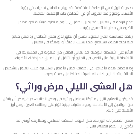
صعوبة الرؤية في الإضاءة المنخفضة: قد يواجه الطفل تحديات في رؤية
الأشياء بوضوح عند الغروب أو في الأماكن ذات الإضاءة الخافتة.
عدم الراحة في العينين: قد يميل الطفل إلى توجيه نظره مباشرة نحو مصدر
الضوء في محاولة لتحسين رؤيته.
زيادة حساسية العين للضوء: يمكن أن يظهر لدى بعض الأطفال رد فعل مبالغ
فيه تجاه الضوء الساطع، مما يسبب انزعاجًا أو توهجًا في العينين.
التأثير على الأنشطة اليومية: قد يعاني الطفل من صعوبة في المشاركة في
الأنشطة الليلية مثل اللعب في الخارج أو التنقل في المنزل عند إطفاء الأضواء.
إذا لاحظت هذه الأعراض على طفلك، فمن الأفضل استشارة طبيب العيون لتشخيص
الحالة واتخاذ الإجراءات المناسبة للحفاظ على صحة بصره.
هل العشى الليلي مرض وراثي؟
قد يكون العشى الليلي مرتبطًا بعوامل وراثية في بعض الحالات، حيث يمكن أن ينتقل
من الوالدين إلى الأبناء عند وجود طفرات جينية تؤثر على وظائف العين. ومن أبرز
الأمثلة على ذلك:
بعض الاضطرابات الوراثية، مثل التهاب الشبكية الصباغي ومتلازمة أوشر، قد
تؤدي إلى تطور العشى الليلي.