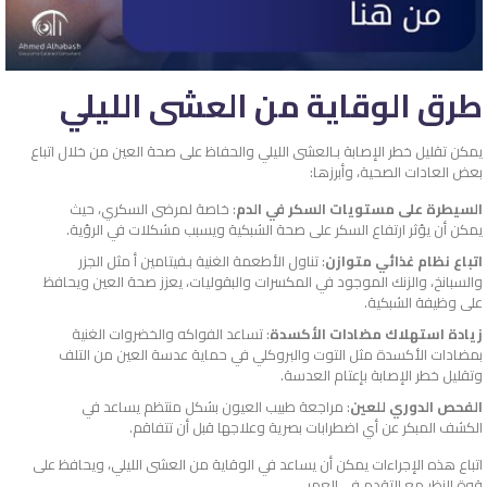
طرق الوقاية من العشى الليلي
يمكن تقليل خطر الإصابة بـالعشى الليلي والحفاظ على صحة العين من خلال اتباع
بعض العادات الصحية، وأبرزها:
السيطرة على مستويات السكر في الدم
: خاصة لمرضى السكري، حيث
يمكن أن يؤثر ارتفاع السكر على صحة الشبكية ويسبب مشكلات في الرؤية.
اتباع نظام غذائي متوازن
: تناول الأطعمة الغنية بـفيتامين أ مثل الجزر
والسبانخ، والزنك الموجود في المكسرات والبقوليات، يعزز صحة العين ويحافظ
على وظيفة الشبكية.
زيادة استهلاك مضادات الأكسدة
: تساعد الفواكه والخضروات الغنية
بمضادات الأكسدة مثل التوت والبروكلي في حماية عدسة العين من التلف
وتقليل خطر الإصابة بإعتام العدسة.
الفحص الدوري للعين
: مراجعة طبيب العيون بشكل منتظم يساعد في
الكشف المبكر عن أي اضطرابات بصرية وعلاجها قبل أن تتفاقم.
اتباع هذه الإجراءات يمكن أن يساعد في الوقاية من العشى الليلي، ويحافظ على
قوة النظر مع التقدم في العمر.