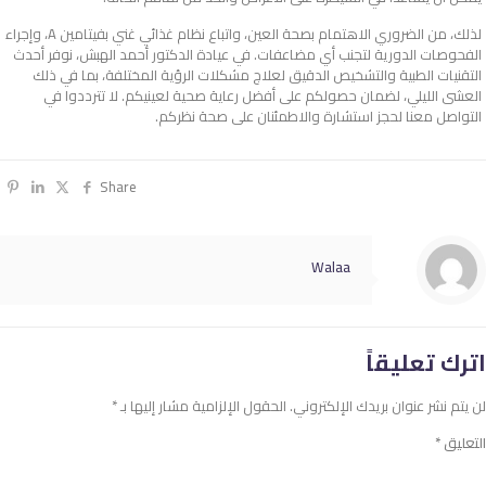
لذلك، من الضروري الاهتمام بصحة العين، واتباع نظام غذائي غني بفيتامين A، وإجراء
الفحوصات الدورية لتجنب أي مضاعفات. في عيادة الدكتور أحمد الهبش، نوفر أحدث
التقنيات الطبية والتشخيص الدقيق لعلاج مشكلات الرؤية المختلفة، بما في ذلك
العشى الليلي، لضمان حصولكم على أفضل رعاية صحية لعينيكم. لا تترددوا في
التواصل معنا لحجز استشارة والاطمئنان على صحة نظركم.
Share
Walaa
اترك تعليقاً
لن يتم نشر عنوان بريدك الإلكتروني.
الحقول الإلزامية مشار إليها بـ
*
التعليق
*