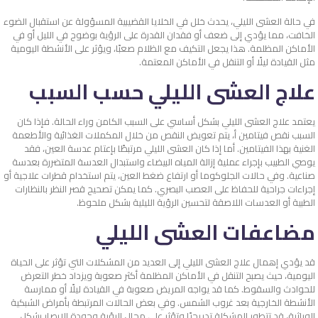
في حالة العشى الليلي، يحدث خلل في الخلايا القضيبية المسؤولة عن استقبال الضوء
الخافت، مما يؤدي إلى ضعف أو فقدان القدرة على الرؤية بوضوح في الليل أو في
الأماكن المظلمة. هذا يجعل التكيف مع الظلام صعبًا، ويؤثر على الأنشطة اليومية
مثل القيادة ليلًا أو التنقل في الأماكن المعتمة.
علاج العشى الليلي حسب السبب
يعتمد علاج العشى الليلي بشكل أساسي على السبب الكامن وراء الحالة. فإذا كان
السبب نقص فيتامين أ، يتم تعويض النقص من خلال المكملات الغذائية والأطعمة
الغنية بهذا الفيتامين. أما إذا كان العشى الليلي مرتبطًا بإعتام عدسة العين، فقد
يوصي الطبيب بإجراء عملية إزالة المياه البيضاء واستبدال العدسة المتضررة بعدسة
صناعية. وفي حالات الجلوكوما أو ارتفاع ضغط العين، يتم استخدام قطرات علاجية أو
إجراءات جراحية للحفاظ على العصب البصري. كما يمكن تصحيح قصر النظر بالنظارات
الطبية أو العدسات اللاصقة لتحسين الرؤية الليلية بشكل ملحوظ.
مضاعفات العشى الليلي
قد يؤدي إهمال علاج العشى الليلي إلى العديد من المشكلات التي تؤثر على الحياة
اليومية، حيث يصبح التنقل في الأماكن المظلمة أكثر صعوبة ويزداد خطر التعرض
للحوادث والسقوط. كما قد يواجه المريض صعوبة في القيادة ليلًا أو ممارسة
الأنشطة الخارجية بعد غروب الشمس. وفي بعض الحالات المرتبطة بأمراض الشبكية
الوراثية، قد تتطور المشكلة تدريجيًا وتؤثر على مجال الرؤية وجودة الإبصار بشكل