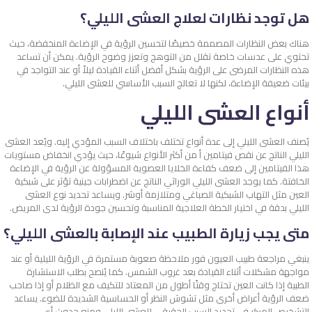
هل توجد نظارات لعلاج العشى الليلي؟
هناك بعض النظارات المصممة خصيصًا لتحسين الرؤية في الإضاءة المنخفضة، حيث
تحتوي على عدسات خاصة تقلل من التوهج وتعزز وضوح الرؤية. يمكن أن تساعد
هذه النظارات المرضى على الرؤية بشكل أفضل أثناء القيادة ليلاً أو عند التواجد في
بيئات ضعيفة الإضاءة، لكنها لا تعالج السبب الأساسي للعشى الليلي.
أنواع العشى الليلي
يُصنف العشى الليلي إلى عدة أنواع تختلف باختلاف السبب المؤدي إليه. ويُعد العشى
الليلي الناتج عن نقص فيتامين أ من أكثر الأنواع شيوعًا، حيث يؤدي انخفاض مستويات
هذا الفيتامين إلى ضعف كفاءة الخلايا العصوية المسؤولة عن الرؤية في الإضاءة
الخافتة. كما يوجد العشى الليلي الوراثي الناتج عن اضطرابات جينية تؤثر على شبكية
العين مثل التهاب الشبكية الصباغي ومتلازمة أوشر. ويساعد تحديد نوع العشى
الليلي بدقة في اختيار الخطة العلاجية المناسبة وتحسين جودة الرؤية لدى المريض.
متى يجب زيارة الطبيب عند الإصابة بالعشى الليلي؟
ينبغي مراجعة طبيب العيون فور ملاحظة صعوبة مستمرة في الرؤية الليلية أو عند
مواجهة مشكلات أثناء القيادة بعد غروب الشمس. كما يُنصح بطلب الاستشارة
الطبية إذا كانت العين تحتاج وقتًا أطول من المعتاد للتكيف مع الظلام أو إذا صاحب
ضعف الرؤية أعراض أخرى مثل تشوش النظر أو الحساسية الشديدة للضوء. يساعد
التشخيص المبكر في تحديد السبب الحقيقي للعشى الليلي ومنع حدوث أي