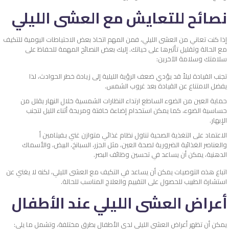
نصائح للتعايش مع العشى الليلي
إذا كنت تعاني من العشى الليلي، فمن المهم اتخاذ بعض الاحتياطات اليومية للتكيف
مع الحالة وتقليل تأثيرها على حياتك. إليك بعض النصائح المهمة للحفاظ على
سلامتك وسلامة الآخرين:
تجنب القيادة ليلاً قد يؤدي ضعف الرؤية الليلية إلى زيادة خطر الحوادث، لذا
يفضل الامتناع عن القيادة بعد غروب الشمس.
حماية العين من الضوء الساطع ارتداء النظارات الشمسية خلال النهار يقلل من
حساسية الضوء، كما يمكن استخدام إضاءة خافتة ومريحة أثناء الليل لتجنب
الإبهار.
الاعتماد على التغذية الصحية تناول نظام غذائي متوازن غني بـفيتامين أ
والعناصر الغذائية الضرورية لصحة العين، مثل الجزر، السبانخ، البيض، والأسماك
الدهنية، يمكن أن يساعد في تحسين وظائف البصر.
اتباع هذه التوصيات يمكن أن يساعد في التكيف مع العشى الليلي، لكنه لا يغني عن
استشارة الطبيب للحصول على التقييم والعلاج المناسب للحالة.
أعراض العشى الليلي عند الأطفال
يمكن أن تظهر أعراض العشى الليلي لدى الأطفال بطرق مختلفة، وتشمل ما يلي: