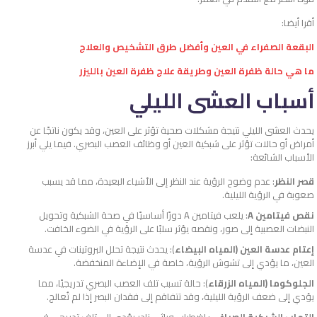
أقرا أيضا:
البقعة الصفراء في العين وأفضل طرق التشخيص والعلاج
ما هي حالة ظفرة العين وطريقة علاج ظفرة العين بالليزر
أسباب العشى الليلي
يحدث العشى الليلي نتيجة مشكلات صحية تؤثر على العين، وقد يكون ناتجًا عن
أمراض أو حالات تؤثر على شبكية العين أو وظائف العصب البصري. فيما يلي أبرز
الأسباب الشائعة:
قصر النظر
: عدم وضوح الرؤية عند النظر إلى الأشياء البعيدة، مما قد يسبب
صعوبة في الرؤية الليلية.
نقص فيتامين A
: يلعب فيتامين A دورًا أساسيًا في صحة الشبكية وتحويل
النبضات العصبية إلى صور، ونقصه يؤثر سلبًا على الرؤية في الضوء الخافت.
إعتام عدسة العين (المياه البيضاء
): يحدث نتيجة تحلل البروتينات في عدسة
العين، ما يؤدي إلى تشوش الرؤية، خاصة في الإضاءة المنخفضة.
الجلوكوما (المياه الزرقاء
): حالة تسبب تلف العصب البصري تدريجيًا، مما
يؤدي إلى ضعف الرؤية الليلية، وقد تتفاقم إلى فقدان البصر إذا لم تُعالج.
التهاب الشبكية الصباغي
: اضطراب وراثي نادر يؤدي إلى تلف تدريجي في