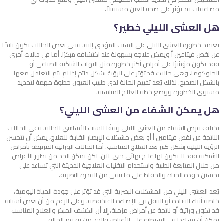
مضاعفات قد تؤثر على صحة العين مستقبلاً.
هل العشى الليلي خطير؟
تعتمد خطورة العشى الليلي على السبب المؤدي إليه. ففي بعض الحالات يكون ناتجًا
عن نقص فيتامين أ ويمكن علاجه بسهولة عند اكتشافه مبكرًا. أما في حالات أخرى
فقد يكون مؤشرًا على أمراض أكثر خطورة مثل التهاب الشبكية الصباغي أو
الجلوكوما، وهي حالات قد تؤثر على الرؤية بشكل دائم إذا لم يتم التعامل معها
بالشكل الصحيح. لذلك يُعد تقييم الحالة لدى طبيب العيون خطوة مهمة لتحديد
مستوى الخطورة ووضع خطة العلاج المناسبة.
هل يمكن الشفاء من العشى الليلي؟
تختلف فرص الشفاء من العشى الليلي وفقًا للسبب الأساسي للحالة. ففي الحالات
الناتجة عن نقص فيتامين أ أو بعض مشكلات الإبصار القابلة للعلاج، يمكن أن تتحسن
الرؤية الليلية بشكل كبير بعد العلاج المناسب. أما الحالات الوراثية المرتبطة بأمراض
الشبكية فقد لا يكون لها علاج نهائي حتى الآن، لكن يمكن الحد من تطور الأعراض
من خلال المتابعة الطبية واستخدام التقنيات العلاجية الحديثة التي تساعد على
تحسين جودة الحياة والحفاظ على ما تبقى من القدرة البصرية.
يُعد العشى الليلي من المشكلات البصرية التي قد تؤثر على جودة الحياة اليومية،
خاصة أثناء القيادة أو التنقل في الإضاءة المنخفضة. وعلى الرغم من أن بعض أسبابه
قد تكون وراثية أو ناتجة عن أمراض مزمنة، إلا أن الكشف المبكر والعلاج المناسب
يمكن أن يساعدا في السيطرة على الأعراض والحد من تفاقم الحالة.