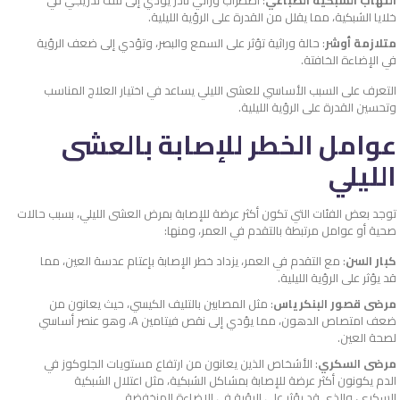
خلايا الشبكية، مما يقلل من القدرة على الرؤية الليلية.
متلازمة أوشر
: حالة وراثية تؤثر على السمع والبصر، وتؤدي إلى ضعف الرؤية
في الإضاءة الخافتة.
التعرف على السبب الأساسي للعشى الليلي يساعد في اختيار العلاج المناسب
وتحسين القدرة على الرؤية الليلية.
عوامل الخطر للإصابة بالعشى
الليلي
توجد بعض الفئات التي تكون أكثر عرضة للإصابة بمرض العشى الليلي، بسبب حالات
صحية أو عوامل مرتبطة بالتقدم في العمر، ومنها:
كبار السن
: مع التقدم في العمر، يزداد خطر الإصابة بإعتام عدسة العين، مما
قد يؤثر على الرؤية الليلية.
مرضى قصور البنكرياس
: مثل المصابين بالتليف الكيسي، حيث يعانون من
ضعف امتصاص الدهون، مما يؤدي إلى نقص فيتامين A، وهو عنصر أساسي
لصحة العين.
مرضى السكري
: الأشخاص الذين يعانون من ارتفاع مستويات الجلوكوز في
الدم يكونون أكثر عرضة للإصابة بمشاكل الشبكية، مثل اعتلال الشبكية
السكري، والذي قد يؤثر على الرؤية في الإضاءة المنخفضة.