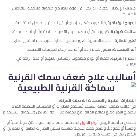
ضعف الإبصار
: انخفاض تدريجي في قوة النظر مع صعوبة ملاحظة التفاصيل
الصغيرة.
ازدواج الرؤية
: رؤية الصورة بشكل مزدوج أو غير ثابت في المراحل المتقدمة.
هالات ضوئية
: ظهور دوائر أو توهج حول الأضواء، خاصة ليلًا أو أثناء القيادة.
تغير النظارة
: الحاجة المتكررة لتغيير مقاس النظارة بسبب عدم استقرار النظر.
ألم العدسات
: شعور بعدم راحة أو ألم عند ارتداء العدسات اللاصقة.
احمرار القرنية
: احمرار أو تورم مصحوب بإحساس بالتهيج أو عدم الراحة في
العين.
أساليب علاج ضعف سمك القرنية
النظارات الطبية والعدسات اللاصقة المرنة:
في حالات ضعف القرنية البسيط، تُستخدم النظارات أو العدسات اللاصقة المرنة
لتصحيح النظر ومنع تفاقم الحالة، مع الحفاظ على راحة المريض وسهولة الاستخدام.
يشخص د. أحمد الهبش
أنواع الحول
المختلفة بدقة عالية، سواء كان حولاً إنسياً أو
وحشياً أو عمودياً، ويقدم خطط علاجية مناسبة تشمل النظارات الطبية أو التمارين أو
التدخل الجراحي حسب حالة كل مريض.