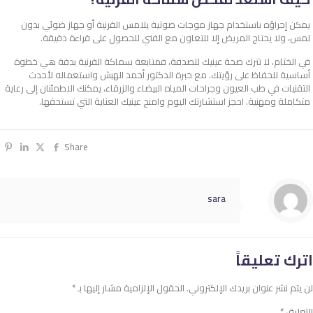
يمكن إجراؤه باستخدام جهاز موجات صوتية يلامس القرنية أو جهاز ضوئي بدون
لمس، ولا يحتاج المريض إلا للتعاون مع الفني للحصول على قراءة دقيقة.
في الختام، لا تترك صحة عينيك للصدفة، فمتابعة
سماكة القرنية
بدقة هي خطوة
أساسية للحفاظ على رؤيتك. مع خبرة الدكتور أحمد الهبش واستعماله لأحدث
التقنيات في طب العيون وجراحات المياه البيضاء والزرقاء، يمكنك الاطمئنان إلى رعاية
متكاملة ومهنية. احجز استشارتك اليوم وامنح عينيك العناية التي تستحقها.
Share
sara
اترك تعليقاً
لن يتم نشر عنوان بريدك الإلكتروني.
الحقول الإلزامية مشار إليها بـ
*
التعليق
*