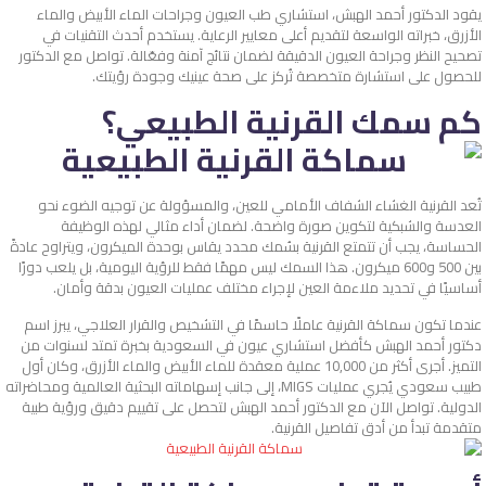
يقود الدكتور أحمد الهبش، استشاري طب العيون وجراحات الماء الأبيض والماء
الأزرق، خبراته الواسعة لتقديم أعلى معايير الرعاية. يستخدم أحدث التقنيات في
تصحيح النظر وجراحة العيون الدقيقة لضمان نتائج آمنة وفعّالة. تواصل مع الدكتور
للحصول على استشارة متخصصة تُركز على صحة عينيك وجودة رؤيتك.
كم سمك القرنية الطبيعي؟
تُعد القرنية الغشاء الشفاف الأمامي للعين، والمسؤولة عن توجيه الضوء نحو
العدسة والشبكية لتكوين صورة واضحة. لضمان أداء مثالي لهذه الوظيفة
الحساسة، يجب أن تتمتع القرنية بسُمك محدد يقاس بوحدة الميكرون، ويتراوح عادةً
بين 500 و600 ميكرون. هذا السمك ليس مهمًا فقط للرؤية اليومية، بل يلعب دورًا
أساسيًا في تحديد ملاءمة العين لإجراء مختلف عمليات العيون بدقة وأمان.
عندما تكون سماكة القرنية عاملًا حاسمًا في التشخيص والقرار العلاجي، يبرز اسم
دكتور أحمد الهبش
كأفضل استشاري عيون في السعودية بخبرة تمتد لسنوات من
التميز. أجرى أكثر من 10,000 عملية معقدة للماء الأبيض والماء الأزرق، وكان أول
طبيب سعودي يُجري عمليات MIGS، إلى جانب إسهاماته البحثية العالمية ومحاضراته
الدولية. تواصل الآن مع الدكتور أحمد الهبش لتحصل على تقييم دقيق ورؤية طبية
متقدمة تبدأ من أدق تفاصيل القرنية.