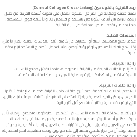
ربط القرنية بالكولاجين (Corneal Collagen Cross-Linking):
تقنية حديثة وفعّالة في المراحل المبكرة، تعمل على تقوية أنسجة القرنية من خلال
زيادة الترابط بين ألياف الكولاجين باستخدام فيتامين B2 والأشعة فوق البنفسجية،
مما يحد من تقدم المرض ويحافظ على بنية القرنية.
العدسات الصلبة:
عندما تصبح العدسات اللينة أو النظارات غير كافية، تُعد العدسات الصلبة الخيار الأمثل،
إذ تسمح بنفاذ الأكسجين، توفر رؤية أوضح، وتساعد على تصحيح الاستجماتزم بدقة
عالية.
زراعة القرنية:
تلجأ إليها الحالات الحرجة من القرنية المخروطية، عندما تفشل جميع الأساليب
السابقة، لضمان استعادة الرؤية وحماية العين من المضاعفات المحتملة.
زراعة حلقات القرنية:
تُستخدم للحالات المتقدمة، حيث تُزرع حلقات داخل القرنية كدعامات لإعادة شكلها
الطبيعي. يمكن تنفيذ العملية جراحيًا باستخدام المشرط أو بتقنية الفيمتو ليزك بالليزر،
التي توفر دقة عالية ونتائج آمنة مع أقل آثار جانبية.
لأن تقييم سماكة القرنية هو الأساس في تشخيص الجلوكوما وتصحيح الإبصار، تأتي
خبرة الدكتور أحمد الهبش مدعومة بزمالات تخصصية من مستشفى الملك خالد
التخصصي للعيون وتفوق دولي في اختبارات طب العيون. إنجازات أكاديمية وجوائز
بحثية تؤكد أن كل قرار علاجي يستند إلى علم موثوق ودقة متناهية. احجز استشارتك
الآن وتواصل مع خبرة تُحدث فرقًا حقيقيًا في صحة عينيك.