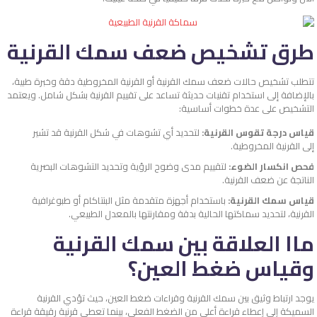
طرق تشخيص ضعف سمك القرنية
تتطلب تشخيص حالات ضعف سمك القرنية أو القرنية المخروطية دقة وخبرة طبية،
بالإضافة إلى استخدام تقنيات حديثة تساعد على تقييم القرنية بشكل شامل. ويعتمد
التشخيص على عدة خطوات أساسية:
قياس درجة تقوس القرنية:
لتحديد أي تشوهات في شكل القرنية قد تشير
إلى القرنية المخروطية.
فحص انكسار الضوء:
لتقييم مدى وضوح الرؤية وتحديد التشوهات البصرية
الناتجة عن ضعف القرنية.
قياس سمك القرنية:
باستخدام أجهزة متقدمة مثل البنتاكام أو طبوغرافية
القرنية، لتحديد سماكتها الحالية بدقة ومقارنتها بالمعدل الطبيعي.
ماا العلاقة بين سمك القرنية
وقياس ضغط العين؟
يوجد ارتباط وثيق بين سمك القرنية وقراءات ضغط العين، حيث تؤدي القرنية
السميكة إلى إعطاء قراءة أعلى من الضغط الفعلي، بينما تعطي قرنية رقيقة قراءة