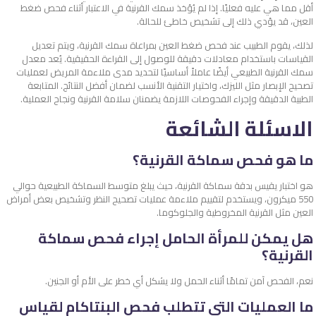
أقل مما هي عليه فعليًا. إذا لم يُؤخذ سمك القرنية في الاعتبار أثناء فحص ضغط
العين، قد يؤدي ذلك إلى تشخيص خاطئ للحالة.
لذلك، يقوم الطبيب عند فحص ضغط العين بمراعاة سمك القرنية، ويتم تعديل
القياسات باستخدام معادلات دقيقة للوصول إلى القراءة الحقيقية. يُعد معدل
سمك القرنية الطبيعي أيضًا عاملاً أساسيًا لتحديد مدى ملاءمة المريض لعمليات
تصحيح الإبصار مثل الليزك، واختيار التقنية الأنسب لضمان أفضل النتائج. المتابعة
الطبية الدقيقة وإجراء الفحوصات اللازمة يضمنان سلامة القرنية ونجاح العملية.
الاسئلة الشائعة
ما هو فحص سماكة القرنية؟
هو اختبار يقيس بدقة سماكة القرنية، حيث يبلغ متوسط السماكة الطبيعية حوالي
550 ميكرون، ويستخدم لتقييم ملاءمة عمليات تصحيح النظر وتشخيص بعض أمراض
العين مثل القرنية المخروطية والجلوكوما.
هل يمكن للمرأة الحامل إجراء فحص سماكة
القرنية؟
نعم، الفحص آمن تمامًا أثناء الحمل ولا يشكل أي خطر على الأم أو الجنين.
ما العمليات التي تتطلب فحص البنتاكام لقياس