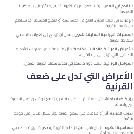
التقدم في العمر:
حيث تخضع القرنية لتغيرات تدريجية تؤثر على سماكتها
الطبيعية.
الإفراط في فرك العين:
الناتج عن الحساسية أو التهيج المستمر، ما يساهم
في ضعف القرنية.
العمليات الجراحية السابقة للعين:
يمكن أن تؤدي إلى تغيرات دائمة في
سماكة القرنية.
الأمراض الوراثية والحالات الخاصة:
مثل متلازمة داون والتهاب الشبكية
الصباغي، التي تؤثر على بنية القرنية.
العوامل الوراثية:
تلعب دورًا حاسمًا في تحديد سمك القرنية الفردي.
الأعراض التي تدل على ضعف
القرنية
رؤية ضبابية
: تشوش خفيف في النظر يزداد تدريجيًا مع الوقت ويجعل الصورة
غير واضحة.
ندوب القرنية
: آثار أو علامات على سطح القرنية تؤثر بشكل مباشر على جودة
الرؤية.
حساسية الضوء
: انزعاج شديد من الإضاءة القوية وصعوبة الرؤية خاصة في
الأماكن المضيئة أو أثناء الليل.