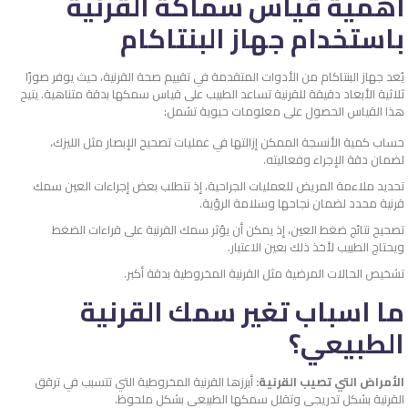
أهمية
قياس سماكة القرنية
باستخدام جهاز البنتاكام
يُعد جهاز البنتاكام من الأدوات المتقدمة في تقييم صحة القرنية، حيث يوفر صورًا
ثلاثية الأبعاد دقيقة للقرنية تساعد الطبيب على قياس سمكها بدقة متناهية. يتيح
هذا القياس الحصول على معلومات حيوية تشمل:
حساب كمية الأنسجة الممكن إزالتها في عمليات تصحيح الإبصار مثل الليزك،
لضمان دقة الإجراء وفعاليته.
تحديد ملاءمة المريض للعمليات الجراحية، إذ تتطلب بعض إجراءات العين سمك
قرنية محدد لضمان نجاحها وسلامة الرؤية.
تصحيح نتائج ضغط العين، إذ يمكن أن يؤثر سمك القرنية على قراءات الضغط
ويحتاج الطبيب لأخذ ذلك بعين الاعتبار.
تشخيص الحالات المرضية مثل القرنية المخروطية بدقة أكبر.
ما اسباب تغير سمك القرنية
الطبيعي؟
الأمراض التي تصيب القرنية:
أبرزها القرنية المخروطية التي تتسبب في ترقق
القرنية بشكل تدريجي وتقلل سمكها الطبيعي بشكل ملحوظ.