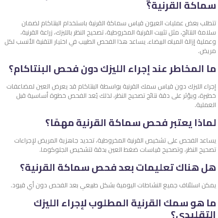
سماكة القرنية؟
تتطلب بعض عمليات العيون قياس سماكة القرنية باستخدام البنتاكام لضمان
سلامة النتائج، مثل تثبيت القرنية المخروطية، تصحيح النظر بالليزك، زراعة القرنية،
وعملية إزالة المياه البيضاء. يساعد هذا الفحص الطبيب في اختيار التقنية الأنسب لكل
مريض.
ما المخاطر عند إجراء الليزك دون فحص البنتاكام؟
إجراء الليزك دون قياس سمك القرنية بواسطة البنتاكام قد يعرض العين لمضاعفات
خطيرة، ويؤثر على دقة نتائج تصحيح النظر، لذلك يُعد الفحص خطوة أساسية قبل
العملية.
لماذا يعتبر فحص سماكة القرنية مهمًا؟
يساعد الفحص على تشخيص القرنية المخروطية، تحديد جاهزية المريض لإجراءات
تصحيح النظر، وتصحيح قياسات ضغط العين بدقة لتشخيص الجلوكوما.
هل هناك تعليمات بعد فحص سماكة القرنية؟
يمكن استئناف جميع النشاطات اليومية بشكل طبيعي بعد الفحص دون أي قيود.
ما هو سمك القرنية المطلوب لإجراء الليزك
التقليدي؟