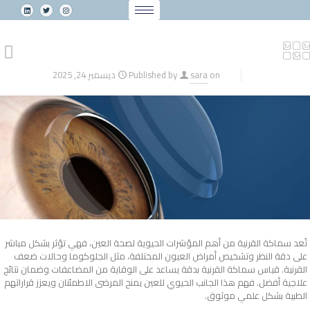
on
sara
Published by
ديسمبر 24, 2025
تُعد
سماكة القرنية
من أهم المؤشرات الحيوية لصحة العين، فهي تؤثر بشكل مباشر
على دقة النظر وتشخيص أمراض العيون المختلفة، مثل الجلوكوما وحالات ضعف
القرنية. قياس سماكة القرنية بدقة يساعد على الوقاية من المضاعفات وضمان نتائج
علاجية أفضل. فهم هذا الجانب الحيوي للعين يمنح المرضى الاطمئنان ويعزز قراراتهم
الطبية بشكل علمي موثوق.