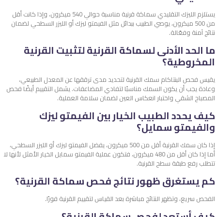
يستلزم الليزك التقليدي سماكة قرنية مناسبة حوالي 540 ميكرون، وإذا كانت أقل
من 500 ميكرون، يوصي الطبيب ببدائل مثل الفيمتو ليزك أو الليزر السطحي لضمان
نتائج آمنة وفعّالة.
ما الحد الأدنى لسماكة القرنية لتثبيت القرنية
المخروطية؟
يقيس فحص البنتاكام سمك القرنية لتحديد مدى ترققها عن المعدل الطبيعي،
وعادة يجب أن يكون السمك مناسبًا لتفادي المضاعفات. يشمل التقييم أيضًا فحص
المصباح الشقي واختبار انعكاس العين لضمان سلامة العملية.
كيف يحدد الطبيب الخيار بين الفيمتو ليزك
والفيمتو سمايل؟
إذا كان سمك القرنية أقل من 500 ميكرون، يفضل الفيمتو ليزك أو الليزر السطحي،
أما إذا كان أقل من 480 ميكرون، فتكون عملية الفيمتو سمايل الخيار الأمثل لأنها لا
تتطلب رفع طبقة سطح القرنية.
كم يستغرق ظهور نتائج فحص سماكة القرنية؟
الفحص سريع، وتظهر النتائج مباشرة بعد القياس لتقييم القرنية فورًا.
كيف أستعد لفحص سماكة القرنية؟