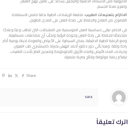
الالتهابية مثل الأسماك الدهنية والزنجبيل يساعد على تقليل تهيج العينين
وتعزيز صحة الجسم.
الالتزام بتعليمات الطبيب:
متابعة الإرشادات الطبية بدقة تضمن الاستفادة
القصوى من العلاج والحفاظ على صحة العين على المدى الطويل.
في الختام، تبقى
حساسية العين الموسمية
من المشكلات التي تتطلب وعيًا وعلاجًا
متخصصًا للحفاظ على راحة العين وجودة الرؤية وتجنّب أي مضاعفات مستقبلية.
ومع الرعاية الطبية الدقيقة، يمكن السيطرة على الأعراض والعودة لحياة يومية أكثر
راحة وثقة. وهنا يأتي دور
دكتور أحمد الهبش
بخبرته كاستشاري طب العيون
وجراحات الماء الأبيض والماء الأزرق (الجلوكوما) وتصحيح النظر بأحدث التقنيات،
ليقدّم رعاية موثوقة ونتائج بصرية متميزة.
Share
sara
اترك تعليقاً