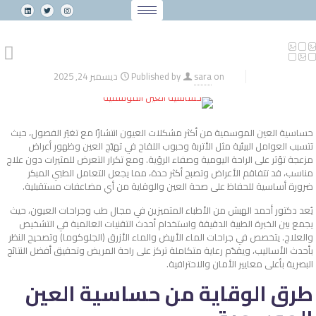
on
sara
Published by
ديسمبر 24, 2025
حساسية العين الموسمية من أكثر مشكلات العيون انتشارًا مع تغيّر الفصول، حيث
تتسبب العوامل البيئية مثل الأتربة وحبوب اللقاح في تهيّج العين وظهور أعراض
مزعجة تؤثر على الراحة اليومية وصفاء الرؤية. ومع تكرار التعرض للمثيرات دون علاج
مناسب، قد تتفاقم الأعراض وتصبح أكثر حدة، مما يجعل التعامل الطبي المبكر
ضرورة أساسية للحفاظ على صحة العين والوقاية من أي مضاعفات مستقبلية.
يُعد
دكتور أحمد الهبش
من الأطباء المتميزين في مجال طب وجراحات العيون، حيث
يجمع بين الخبرة الطبية الدقيقة واستخدام أحدث التقنيات العالمية في التشخيص
والعلاج. يتخصص في جراحات الماء الأبيض والماء الأزرق (الجلوكوما) وتصحيح النظر
بأحدث الأساليب، ويقدّم رعاية متكاملة تركز على راحة المريض وتحقيق أفضل النتائج
البصرية بأعلى معايير الأمان والاحترافية.
طرق الوقاية من حساسية العين