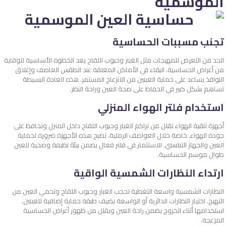
الموسمية
تجنب مسببات الحساسية
الحد من التعرض للمهيجات مثل الغبار وحبوب اللقاح يعد الخطوة الأساسية للوقاية
من أعراض الحساسية. البقاء في الأماكن المغلقة عند الطقس العاصف وإغلاق
النوافذ يساعد على حماية العينين من الانزعاج المستمر. هذه العادة البسيطة
تساهم بشكل كبير في الحفاظ على صحة العين وراحة النظر.
استخدام فلتر الهواء المنزلي
أجهزة تنقية الهواء تقلل من تراكم الغبار وحبوب اللقاح داخل المنزل وتحافظ على
جودة الهواء. خاصة خلال العواصف الرملية، تصبح هذه الأجهزة ضرورة لحماية
العين والجهاز التنفسي. الاستثمار في فلتر فعال يضمن بيئة نظيفة وصحية للعين
طوال موسم الحساسية.
ارتداء النظارات الشمسية الواقية
النظارات الشمسية واسعة التغطية تحجب الغبار وحبوب اللقاح وتحمي العين من
التهيج. اختيار النظارات الدائرية أو الواسعة يضيف طبقة حماية إضافية للعينين.
استخدامها أثناء الخروج يضمن راحة العين ويقلل من ظهور أعراض الحساسية
المزعجة.