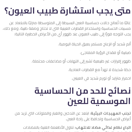
متى يجب استشارة طبيب العيون؟
غالبًا ما تُعالج حالات حساسية العين البسيطة إلى المتوسطة منزليًا بالابتعاد عن
مسببات الحساسية واستخدام القطرات العينية التي لا تحتاج وصفة طبية. ومع ذلك،
يجب التوجه فورًا إلى طبيب العيون عند ظهور أي من الأعراض الخطيرة التالية:
ألم شديد أو انزعاج مستمر يعيق الحياة اليومية.
ضبابية أو فقدان الرؤية المفاجئ.
ظهور إفرازات غير طبيعية تشير إلى التهابات أو مضاعفات محتملة.
حكة شديدة لا تهدأ مع القطرات العادية.
احمرار متزايد أو تورم شديد في العينين.
نصائح للحد من الحساسية
الموسمية للعين
تجنب المهيجات البيئية:
ابتعد عن التدخين والغبار والملوثات التي تزيد من
أعراض الحساسية وتحافظ على راحة العين.
اتباع نظام غذائي مضاد للالتهاب:
تناول الأطعمة الغنية بالمضادات