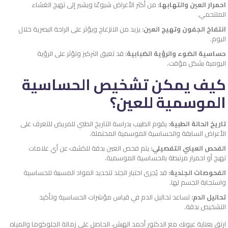
احمرار العين والتهابها:
من أكثر الأعراض شيوعًا ويشير إلى تهيج الغشاء
الملتحمي.
انتفاخ الجفون وتهيج العين:
يزيد من الانزعاج ويؤثر على الراحة البصرية خلال
اليوم.
حساسية الضوء والرؤية الضبابية:
قد تعيق التركيز وتؤثر على الرؤية
اليومية بشكل مؤقت.
كيف يمكن تشخيص الحساسية
الموسمية للعين؟
تاريخ الحالة الطبية:
يقوم الطبيب بدراسة التاريخ الطبي للمريض للتعرف على
الأعراض السابقة والحساسية الموسمية المحتملة.
الفحص العيني التفصيلي:
يتم فحص العين بدقة للكشف عن أي علامات
تهيج أو احمرار مرتبطة بالحساسية الموسمية.
الفحوصات الجلدية:
قد يُجرى اختبار الجلد لتحديد المواد المسببة للحساسية
واستجابة الجسم لها.
تحاليل الدم:
تساعد تحاليل الدم في قياس مؤشرات الحساسية وتأكيد
التشخيص بدقة.
ارتقِ بعناية عيونك مع الدكتور أحمد الهبش، الحاصل على زمالة الجلوكوما والمياه