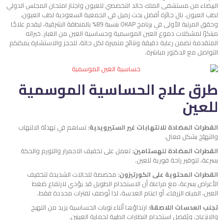
البيضاء من مستشفى الملك خالد التخصصي للعيون واجتاز امتحان المجلس الدولي
لطب العيون. نال جائزة أفضل بحث زميل في الجمعية السعودية لطب العيون،
وحقق المرتبة الأولى في برنامج OKAP بنسبة 89% بالمنطقة الشرقية، ليقدم علاجًا
مبتكرًا لمشكلات دموع العين الموسمية وحساسية العين من الغبار. خبراته
المتقدمة تضمن رعاية دقيقة ونتائج متميزة لكل حالة، للحجز والاستشارة يمكنكم
التواصل مع الدكتور مباشرة.
طرق علاج الحساسية الموسمية
للعين
القطرات المضادة للالتهابات غير الستيرويدية:
تساهم في تهدئة الالتهاب
والتهيّج بشكل فعال.
القطرات المضادة للهستامين:
تعمل على تخفيف الاحمرار والتورم والحكة
بسرعة، لتوفير راحة فورية للعين.
القطرات المحتوية على الكورتيزون:
مخصصة للحالات الشديدة لتخفيف
الأعراض بسرعة، مع مراعاة أن الاستخدام الطويل قد يؤدي لارتفاع ضغط
العين، المياه الزرقاء، أو اعتام العدسة، لذا تُوصف لفترات محددة فقط.
تجنب العدسات اللاصقة:
ارتداؤها أثناء نوبات الحساسية يزيد من التهيج
والانزعاج، ويُفضل استخدام النظارات الطبية لحماية العينين.