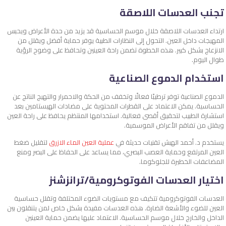
تجنب العدسات اللاصقة
ارتداء العدسات اللاصقة خلال موسم الحساسية قد يزيد من حدة الأعراض ويحبس
المهيجات داخل العين. التحول إلى النظارات الطبية يوفر حماية أفضل ويقلل من
الانزعاج بشكل كبير. هذه الخطوة تضمن راحة العينين وتحافظ على وضوح الرؤية
طوال اليوم.
استخدام الدموع الصناعية
الدموع الصناعية توفر ترطيبًا فعالًا وتخفف من الحكة والاحمرار والتهيج الناتج عن
الحساسية. يمكن الاعتماد على القطرات المحتوية على مضادات الهيستامين بعد
استشارة الطبيب لتحقيق أقصى فعالية. استخدامها المنتظم يحافظ على راحة العين
ويقلل من تفاقم الأعراض الموسمية.
يستخدم د. أحمد الهبش تقنيات حديثة في
عملية العين الماء الازرق
لتقليل ضغط
العين المرتفع وحماية العصب البصري، مما يساعد على الحفاظ على البصر ومنع
المضاعفات الخطيرة للجلوكوما.
اختيار العدسات الفوتوكرومية/ترانزشنز
العدسات الفوتوكرومية تتكيف مع مستويات الضوء المختلفة وتقلل حساسية
العين للضوء والأشعة الضارة. هذه العدسات مفيدة بشكل خاص لمن يتنقلون بين
الداخل والخارج خلال موسم الحساسية. الاعتماد عليها يضمن حماية العينين