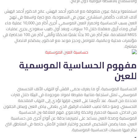
والاستمتاع بالأنشطة اليومية دون انزعاج.
استمتعوا برعاية عيون متفوقة مع الدكتور أحمد الهبش، عالج الدكتور أحمد الهبش
آلاف الحالات كأفضل استشاري عيون في السعودية، مع خبرة واسعة في تهيج
العين بسبب الحساسية واحمرار العين الموسمي. أجرى أكثر من 10,000 عملية ماء
أبيض وماء أزرق معقدة خلال 10 سنوات، ويعد أول طبيب سعودي يجري عمليات
MIGS المتقدمة. نشر أكثر من 30 بحثًا علميًا محكمًا وألقى أكثر من 100 محاضرة في
مؤتمرات محلية وعالمية، للتواصل وحجز موعد مع الدكتور، يمكنكم الاتصال
مباشرة.
مفهوم الحساسية الموسمية
للعين
الحساسية الموسمية، أو ما يعرف بحمى القش أو التهاب الأنف التحسسي
الموسمي، تمثل استجابة مناعية مفرطة لمواد موجودة في البيئة خلال فترات
محددة من السنة. عند تأثيرها على العين، فإنها تؤدي إلى التهاب الملتحمة
التحسسي، وهو حالة تصيب الغشاء الرقيق الذي يغطي بياض العين ويبطن الجفون
من الداخل، مسببة الاحمرار والحكة والدموع. فهم العلاقة بين الحساسية
الموسمية وصحة العين يساعد على تمييزها بدقة عن أنواع أخرى من حساسية
العين، مما يضمن التشخيص الصحيح واختيار العلاج الأمثل، خاصة في المناطق التي
تكثر فيها مسببات الحساسية الموسمية.