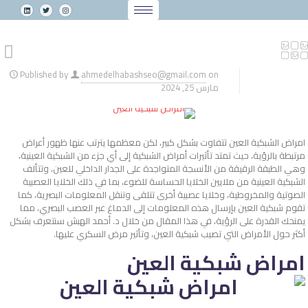
Published by
ahmedelhabashseo@gmail.com
on
مارس 25, 2024
امراض الشبكية العين تتفاوت بشكل كبير، لكن معظمها يترتب عنها ظهور أعراض
مرتبطة بالرؤية، حيث تمتد تأثيرات أمراض الشبكية إلى أي جزء من الشبكية العينية،
وهي الطبقة الرقيقة من الأنسجة المتواجدة على الجدار الداخلي للعين، وتتألف
الشبكية العينية من ملايين الخلايا الحساسة للضوء، بما في ذلك الخلايا العصبية
الصوتية والمخروطية، وخلايا عصبية أخرى تتلقى وتنقل المعلومات البصرية، كما
تقوم شبكية العين بإرسال هذه المعلومات إلى الدماغ عبر العصب البصري، مما
يمنحك القدرة على الرؤية، في هذا المقال من خلال د. أحمد الهبش سنتعرف بشكل
أكثر حول الأمراض التي تصيب شبكية العين، وتأثير مرض السكري عليها.
امراض شبكية العين