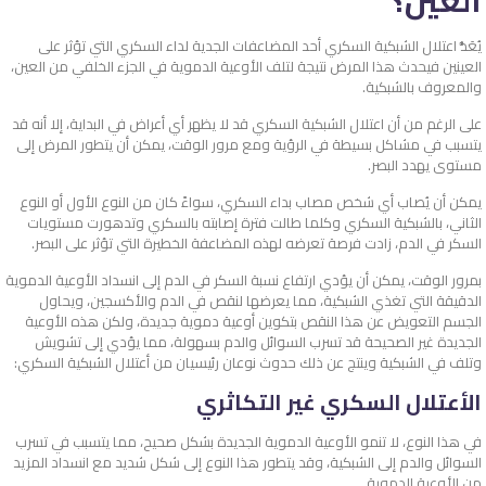
العين؟
يُعَدُّ اعتلال الشبكية السكري أحد المضاعفات الجدية لداء السكري التي تؤثر على
العينين فيحدث هذا المرض نتيجة لتلف الأوعية الدموية في الجزء الخلفي من العين،
والمعروف بالشبكية.
على الرغم من أن اعتلال الشبكية السكري قد لا يظهر أي أعراض في البداية، إلا أنه قد
يتسبب في مشاكل بسيطة في الرؤية ومع مرور الوقت، يمكن أن يتطور المرض إلى
مستوى يهدد البصر.
يمكن أن يُصاب أي شخص مصاب بداء السكري، سواءً كان من النوع الأول أو النوع
الثاني، بالشبكية السكري وكلما طالت فترة إصابته بالسكري وتدهورت مستويات
السكر في الدم، زادت فرصة تعرضه لهذه المضاعفة الخطيرة التي تؤثر على البصر.
بمرور الوقت، يمكن أن يؤدي ارتفاع نسبة السكر في الدم إلى انسداد الأوعية الدموية
الدقيقة التي تغذي الشبكية، مما يعرضها لنقص في الدم والأكسجين، ويحاول
الجسم التعويض عن هذا النقص بتكوين أوعية دموية جديدة، ولكن هذه الأوعية
الجديدة غير الصحيحة قد تسرب السوائل والدم بسهولة، مما يؤدي إلى تشويش
وتلف في الشبكية وينتج عن ذلك حدوث نوعان رئيسيان من أعتلال الشبكية السكري:
الأعتلال السكري غير التكاثري
في هذا النوع، لا تنمو الأوعية الدموية الجديدة بشكل صحيح، مما يتسبب في تسرب
السوائل والدم إلى الشبكية، وقد يتطور هذا النوع إلى شكل شديد مع انسداد المزيد
من الأوعية الدموية.