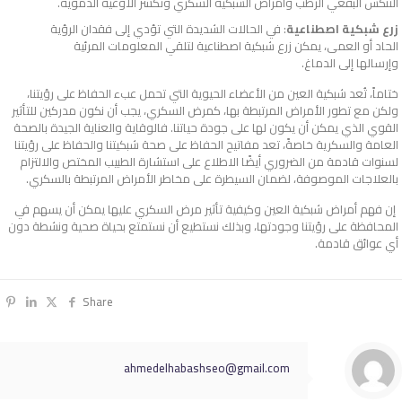
التنكس البقعي الرطب وأمراض الشبكية السكري وتكسر الأوعية الدموية.
زرع شبكية اصطناعية
: في الحالات الشديدة التي تؤدي إلى فقدان الرؤية
الحاد أو العمى، يمكن زرع شبكية اصطناعية لتلقي المعلومات المرئية
وإرسالها إلى الدماغ.
ختاماً، تُعد شبكية العين من الأعضاء الحيوية التي تحمل عبء الحفاظ على رؤيتنا،
ولكن مع تطور الأمراض المرتبطة بها، كمرض السكري، يجب أن نكون مدركين للتأثير
القوي الذي يمكن أن يكون لها على جودة حياتنا. فالوقاية والعناية الجيدة بالصحة
العامة والسكرية خاصةً، تعد مفاتيح الحفاظ على صحة شبكيتنا والحفاظ على رؤيتنا
لسنوات قادمة من الضروري أيضًا الاطلاع على استشارة الطبيب المختص والالتزام
بالعلاجات الموصوفة، لضمان السيطرة على مخاطر الأمراض المرتبطة بالسكري.
إن فهم أمراض شبكية العين وكيفية تأثير مرض السكري عليها يمكن أن يسهم في
المحافظة على رؤيتنا وجودتها، وبذلك نستطيع أن نستمتع بحياة صحية ونشطة دون
أي عوائق قادمة.
Share
ahmedelhabashseo@gmail.com