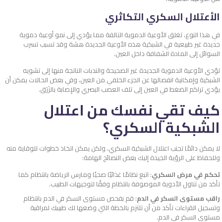
الأعتلال السكري التكاثري
في هذا النوع، تغلق الأوعية الدموية التالفة مما يؤدي إلى نمو أوعية دموية
جديدة غير طبيعية في الشبكية هذه الأوعية الجديدة هشة وقد تسبب تسرب
السوائل إلى المادة الشفافة داخل العين.
تؤدي الأوعية الدموية الجديدة غير الصحيحة والندبات الناتجة منها إلى تشويه
الشبكية وإمكانية انفصالها عن الجزء الخلفي من العين، وفي بعض الحالات يمكن أن
يؤدي تراكم الضغط في العين إلى تلف العصب البصري والإصابة بالزَرَق.
كيف تقي نفسك من اعتلال
الشبكية السكري؟
لا يمكن دائمًا تجنب اعتلال الشبكية السكري، ولكن يمكن اتخاذ خطوات للوقاية منه
وللحفاظ على الرؤية الجيدة إليك بعض النصائح الهامة:
تحكم في مرض السكري
: اتبع نظامًا غذائيًا صحيًا ومارس الرياضة بانتظام كما
تأكد من تناول الأدوية الموصوفة بانتظام وفقًا لتوجيهات الطبيب.
راقب مستوى السكر في الدم
: قم بفحص مستوى السكر في الدم بانتظام
وتسجيل القراءات تأكد من أن تلتزم بالخطة التي وضعها لك طبيبك لمراقبة
مستوى السكر في الدم.