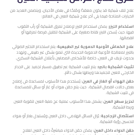
علاج تلف شبكية قد يكون معقدًا ومُلحًا في بعض الأحيان، ويتضمن العديد من
الخيارات المتاحة فيما يلي آخر علاج شبكية العين في العالم:
استخدام الليزر
: يمكن استخدام الليزر لإصلاح تمزق الشبكية أو رأب الثقوب
فيها، حيث يُسخن الليزر نقاط صغيرة على الشبكية لتقليل فرصة تمزقها أو
انفصالها.
علاج انكماش الأوعية الدموية غير الطبيعية
: يتم استخدام التخثير الضوئي
بالليزر لمعالجة الأوعية الدموية الجديدة التي تنمو بشكل غير طبيعي وتهدد
بحدوث نزيف في العين، خاصة للأشخاص المصابين بأعتلال الشبكية السكري.
تثبيت الشبكية بالبرد
: يتم تثبيت الشبكية عبر تطبيق مسبار تجميد على الجدار
الخارجي للعين لتجميدها وربطها بشكل دائم.
حقن الهواء أو الغاز في العين
: يُستخدم هذا الأسلوب لمساعدة في إصلاح
بعض حالات انفصال الشبكية، حيث يتم حقن هواء أو غاز أو سائل للمساعدة
في تثبيت الشبكية.
تحزيز سطح العين
: يشمل هذا الأسلوب عملية عج صلبة العين لتقوية العين
وربط الشبكية.
استئصال الزجاجية
: يُزال السائل الهلامي داخل العين ويُستبدل بغاز أو هواء
لتحسين رؤية الشبكية.
حقن
الدواء داخل العين
: يمكن حقن الدواء مباشرةً داخل العين لعلاج