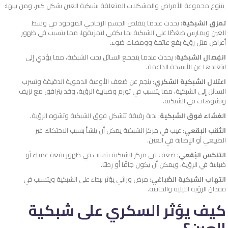
يتنوع مجموعة الأمراض والمشكلات المتعلقة بشبكية العين بشكل كبير، ومن بينها:
تمزق الشبكية
: يحدث عندما يتقلص الجسم الزجاجي الموجود في وسط
العين ويمارس ضغطًا على الشبكية بما يكفي لتمزيقها، مما يتسبب في ظهور
أعراض مثل رؤية بقع عائمة وومضات ضوء.
انفِصال الشبكية
: يحدث عندما يتجمع السائل تحت الشبكية، مما يؤدي إلى
ابتعادها عن الأنسجة الداعمة.
اعتلال الشبكية السُكري
: ينجم عن ضعف الأوعية الدموية الدقيقة وتسرب
السائل إلى الشبكية، مما يتسبب في تورم وضبابية الرؤية، وقد يترافق مع نزيف
وتشوهات في الشبكية.
الغشاء فوق الشبكية
: ندبة رقيقة تتشكل فوق الشبكية وتشوه الرؤية.
الثقب البقعي
: عيب في مركز الشبكية يمكن أن ينشأ بسبب الاحتكاك غير
الطبيعي أو الإصابة في العين.
التنكس البُقعي
: ضعف في مركز الشبكية يتسبب في ظهور بقعة عمياء أو
ضبابية في الرؤية، ويمكن أن يكون جافًا أو رطبًا.
التهاب الشبكية الصُباغي
: مرض وراثي يؤثر ببطء على الشبكية ويتسبب في
فقدان الرؤية الليلية والجانبية.
كيف يؤثر السكري على شبكية