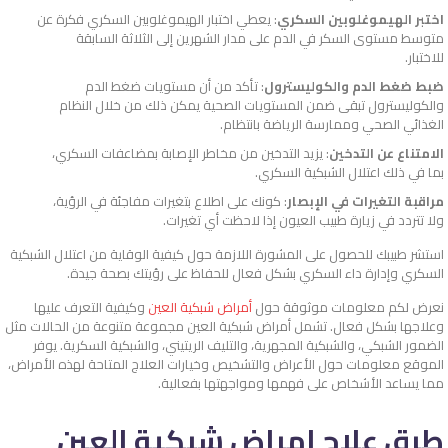
اختبر الهيموغلوبين السكري
: يعطي اختبار الهيموغلوبين السكري فكرة عن
متوسط مستوى السكر في الدم على مدار الشهرين إلى الثلاثة السابقة
للاختبار.
ضبط ضغط الدم والكوليسترول
: تأكد من أن مستويات ضغط الدم
والكوليسترول تبقى ضمن المستويات الصحية يمكن ذلك من خلال النظام
الغذائي الصحي وممارسة الرياضة بانتظام.
الامتناع عن التدخين
: يزيد التدخين من مخاطر الإصابة بمضاعفات السكري،
بما في ذلك اعتلال الشبكية السكري.
مراقبة التغيرات في الإبصار
: كونك على اطلاع بتغيرات مفاجئة في الرؤية،
ولا تتردد في زيارة طبيب العيون إذا لاحظت أي تغيرات.
استشر طبيبك للحصول على المشورة اللازمة حول كيفية الوقاية من اعتلال الشبكية
السكري وإدارة داء السكري بشكل فعال للحفاظ على رؤيتك بصحة جيدة.
نعرض لكم معلومات موثوقة حول
أمراض شبكية العين
وكيفية التعرف عليها
وعلاجها بشكل فعال. تشمل أمراض شبكية العين مجموعة متنوعة من الحالات مثل
الضمور الشبكي، والشبكية المجهرية، والتليف الريتيني، والشبكية السكرية. يوفر
الموقع معلومات حول الأعراض والتشخيص وخيارات العلاج المتاحة لهذه الأمراض،
مما يساعد الأشخاص على فهمها ومواجهتها بفعالية.
طرق علاج امراض شبكية العين