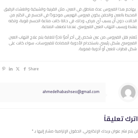
يهاجم هذا الفيروس عدة مناطق في العين، مثل القرنية والشبكية والغشاء الرقيق
المحيط بالعين والجفن يكون فيروس الهيربس موجودًا في الجسم في الكثير من
الحالات دون أن يسبب أي مرض، وذلك في حالة كانت مناعة الجسم قوية، ولكنه
ينشط ويسبب التهاب العين الفيروسي عندما تضعف المناعة.
يُعتبر نقل الفيروس من عين شخص إلى آخر أمرًا نادرًا للغاية يتم علاج التهاب العين
الفيروسي بشكل رئيسي باستخدام الأدوية المضادة للفيروسات، سواء كانت على
شكل قطرات للعين أو أدوية فموية.
Share
ahmedelhabashseo@gmail.com
اترك تعليقاً
لن يتم نشر عنوان بريدك الإلكتروني.
الحقول الإلزامية مشار إليها بـ
*