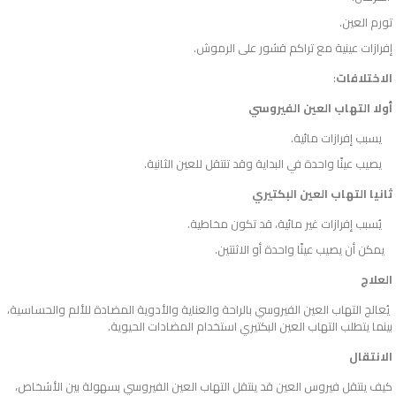
تورم العين.
إفرازات عينية مع تراكم قشور على الرموش.
الاختلافات
:
أولا التهاب العين الفيروسي
يسبب إفرازات مائية.
يصيب عينًا واحدة في البداية وقد تنتقل للعين الثانية.
ثانيا التهاب العين البكتيري
يُسبب إفرازات غير مائية، قد تكون مخاطية.
يمكن أن يصيب عينًا واحدة أو الاثنتين.
العلاج
يُعالج التهاب العين الفيروسي بالراحة والعناية والأدوية المضادة للألم والحساسية،
بينما يتطلب التهاب العين البكتيري استخدام المضادات الحيوية.
الانتقال
كيف ينتقل فيروس العين قد ينتقل التهاب العين الفيروسي بسهولة بين الأشخاص،