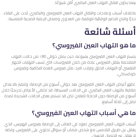
بينما يكون انتقال التهاب العين البكتيري أقل شيوعًا.
باختلاف أسباب وعلاجات وانتقال التهاب العين الفيروسي والبكتيري، يُحث على البقاء
حذرًا واتباع التدابير الوقائية للوقاية من العدوى وضمان الرعاية الصحية المناسبة.
أسئلة شائعة
ما هو التهاب العين الفيروسي؟
يتسم التهاب العين الفيروسي بشيوعه، حيث يمثل حوالي 80٪ من حالات التهاب
الملتحمة ينتقل الفيروس عادة من خلال الفيروسات التي تسبب التهابات الجهاز
التنفسي أو التهابات الحلق ونزلات البرد، مثل فيروس الغدة النكافية وفيروس
كوكساكي.
تظهر أعراض التهاب العين الفيروسي بعد حوالي أسبوع من الإصابة، وتتميز بالاعتدال
مقارنة بالتهاب العين البكتيري. في الحالات البسيطة، قد تختفي الأعراض تدريجيًا خلال
أسبوع من الإصابة دون الحاجة للعلاج، لكن قد تستمر بعض الحالات الشديدة لمدة
تصل إلى ثلاثة أسابيع.
ما هي أسباب التهاب العين الفيروسي؟
أسباب التهاب العين الفيروسي تعود في الغالب إلى الإصابة بفيروس الهيربس، الذي
ينتقل عن طريق التلامس مع شخص مصاب أو سوائل تحتوي على الفيروس، ولكنه
لا ينتقل عبر الاتصال الجنسي.