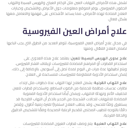
تشمل هذه الأمراض التهابات العين مثل الزكام العيني والهربس البسيط والتهاب
الجفون الفيروسي. يوفر الموقع معلومات حول الأعراض والتشخيص وخيارات
العلاج المتاحة لهذه الأمراض، مما يساعد الأشخاص على فهمها والتعامل معها
بشكل فعال.
علاج أمراض العين الفيروسية
في مجال علاج أمراض العين الفيروسية، تتوفر العديد من الطرق التي يجب اتباعها
لضمان العلاج الفعّال، ومنها
علاج عدوى الهربس البسيط للعين
: يعتمد علاج هذه العدوى على
استخدام القطرات أو المراهم المضادة للفيروسات لإيقاف انتشار الفيروس،
ويتم تطبيقها عدة مرات في اليوم لمدة تصل إلى أسبوعين. بالإضافة إلى ذلك،
يُمكن استخدام الأدوية المقاومة للفيروسات للمساعدة في العلاج.
علاج التهاب القرنية
: يشمل العلاج لهذا التهاب عدة خطوات مثل ارتداء
نظارات عدسات مظلمة للحماية من الضوء الساطع، واستخدام قطرات للعين
لتخفيف الألم وتهدئة الالتهاب، ويمكن أيضًا استخدام الأدوية الفموية
المضادة للالتهابات للحالات الشديدة من الجدير بالذكر أن التهاب القزحية قد
يستغرق وقتًا للتحسن، وقد يتطلب العلاج استمرارًا لفترة زمنية أطول، ويُنصح
دائمًا بالتوجه للطبيب المختص لتقديم الرعاية الصحيحة وفقًا للتشخيص الدقيق
والحالة الفردية.
علاج التهاب العنبية
:يتم وصف قطرات العيون المضادة للفيروسات