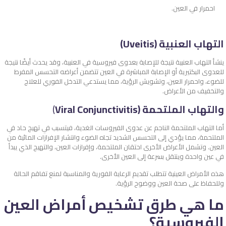
احمرار في العين.
التهاب العنبية (Uveitis)
ينشأ التهاب العنبية نتيجة للإصابة بعدوى فيروسية في العنبية، وقد يحدث أيضًا نتيجة
للعدوى البكتيرية أو الإصابة المباشرة في العين تتضمن أعراضه التحسس المفرط
للضوء، واحمرار العين، وتشويش الرؤية، مما يستدعي التدخل الفوري للعلاج
والتخفيف من الأعراض.
والتهاب الملتحمة (Viral Conjunctivitis
)
أما التهاب الملتحمة الناجم عن عدوى الفيروسات الغدية، فيتسبب في تهيج حاد في
الملتحمة، مما يؤدي إلى التحسس الشديد تجاه الضوء وانتشار الإفرازات المائية من
العين. وتشمل الأعراض الأخرى احتقان الملتحمة، وإفرازات العين، والتهيج الذي يبدأ
في عين واحدة وينتقل بسرعة إلى العين الأخرى.
هذه الأمراض العينية تتطلب تقديم الرعاية الفورية والمناسبة لمنع تفاقم الحالة
وللحفاظ على صحة العين ووضوح الرؤية.
ما هي طرق تشخيص أمراض العين
الفيروسية؟