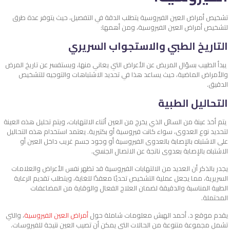
تشخيص أمراض العين الفيروسية يتطلب الدقة في التفصيل، حيث يتوفر عدة طرق
لتشخيص أمراض العين الفيروسية، ومن أهمها:
التاريخ الطبي والاستجواب السريري
يبدأ الطبيب بسؤال المريض عن الأعراض التي يعاني منها، ويستفسر عن تاريخ المرض
والأمراض الماضية، حيث يساعد هذا في تحديد الاشتباهات والتوجيه للتشخيص
الدقيق.
التحاليل الطبية
يتم أخذ عينة من السائل الذي يخرج من العين أثناء الالتهابات، ويتم تحليل هذه العينة
لتحديد نوع العدوى، سواء كانت فيروسية أو بكتيرية. يعتمد استخدام هذه التحاليل
على الاشتباه بالإصابة بالعدوى الفيروسية أو وجود جسم غريب داخل العين أو
الاشتباه بالإصابة بعدوى ناتجة عن الاتصال الجنسي.
يجدر بالذكر أن العديد من الالتهابات الفيروسية قد تظهر نفس الأعراض والعلامات
السريرية، مما يجعل عملية التشخيص تحديًا معقدًا للغاية، ويتطلب تقديم الرعاية
الطبية المناسبة والدقيقة لضمان العلاج الفعال والوقاية من المضاعفات
المحتملة.
يقدم موقع د. أحمد الهبش معلومات شاملة حول
أمراض العين الفيروسية
، والتي
تشمل مجموعة متنوعة من الحالات التي يمكن أن تصيب العين نتيجة للفيروسات.