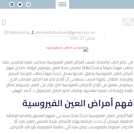
Published by
ahmedelhabashseo@gmail.com
on
مارس 27, 2024
في عالم الطب والصحة، تتسبب أمراض العين الفيروسية مصاعب كبيرة للكثيرين، مما
يتطلب فهماً دقيقاً وعلاجاً فعّالاً لضمان صحة العين ووضوح الرؤية، كما إن فهم
أمراض العين الفيروسية وطرق علاجها يشكل تحدياً مهماً يتطلب التوجيه السليم
والإرشاد الفعّال. ولهذا السبب، يسعدني أن أقدم لكم هذا الدليل الشامل، الذي
سيغوص بعمق في أنواع الأمراض الفيروسية التي تؤثر على العين، وسيوفر نصائح
قيّمة وإرشادات عملية لعلاجها، بإشراف الخبير الطبي المرموق د. أحمد الهبش.
فهم أمراض العين الفيروسية
تُعَدُّ أمراض العين الفيروسية تحديًا صحيًا يستدعي الفهم العميق والتدابير الوقائية
الدقيقة، فيمكن أن يحدث الإصابة بهذه الأمراض نتيجة لتلامس العين باليد أو
الأدوات الملوثة بالفيروسات، ومن هنا تأتي قائمتنا التفصيلية بأبرز تلك الأمراض: