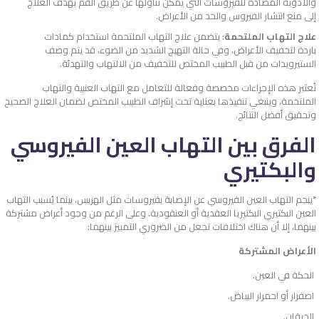
والأدوية المضادة للفيروسات التي يُمكن تناولها عن طريق الفم يهدف العلاج
إلى منع انتشار الفيروس والحد من الأعراض.
علاج التهاب الملتحمة
: يتضمن علاج التهاب الملتحمة استخدام كمادات
باردة لتخفيف الأعراض، وفي حالة التهيج الشديد من الضوء، قد يتم وصف
الستيرويدات من قبل الطبيب المختص للتخفيف من الالتهاب والتهدئة.
تُعتبر هذه الإجراءات مخصصة وفعالة للتعامل مع التهاب العنبية والتهاب
الملتحمة، وينبغي تنفيذها بعناية تحت إشراف الطبيب المختص لضمان العلاج الصحيح
وتحقيق أفضل النتائج.
الفرق بين التهاب العين الفيروسي
والبكتيري
*ينجم التهاب العين الفيروسي عن الإصابة بفيروسات مثل الهربس، بينما يُسبب التهاب
العين البكتيري البكتيريا العقدية أو العنقودية. وعلى الرغم من وجود أعراض مشتركة
بينهما، إلا أن هناك اختلافات تجعل من الضروري التمييز بينهما:
الأعراض المشتركة
الحكة في العين.
اصفرار أو احمرار البياض.
الحرقان.