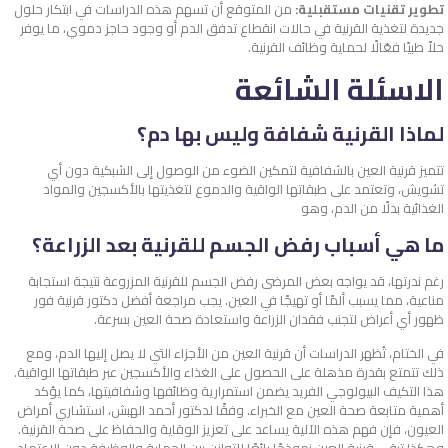
تطوير تقنيات مستقبلية:
من المتوقع أن تسهم هذه الدراسات في ابتكار حلول
جديدة لتغذية القرنية في حالات انقطاع تدفق الدم أو وجود حاجز دموي، ما يوفر
حلاً طبيًا فعّالًا لحماية وظائف القرنية.
الاسئلة الشائعة
لماذا القرنية شفافة وليس بها دم؟
تتميز قرنية العين بالشفافية لتمكين الضوء من الوصول إلى الشبكية دون أي
تشويش، وتعتمد على طبقاتها الواقية والدموع لتغذيتها بالأكسجين والمواد
الغذائية بدلًا من الدم، وهو
ما هي أسباب رفض الجسم للقرنية بعد الزراعة؟
رغم ندرتها، قد يواجه بعض المرضى رفض الجسم للقرنية المزروعة نتيجة استجابة
مناعية، مما يسبب ألمًا أو تهيجًا في العين. يجب مراجعة أفضل دكتور قرنية فور
ظهور أي أعراض لتجنب فقدان الزراعة واستعادة صحة العين بسرعة.
في الختام، تُظهر الدراسات أن قرنية العين من الأجزاء التي لا يصل إليها الدم​، ومع
ذلك تتمتع بقدرة مذهلة على الحصول على الغذاء والأكسجين عبر طبقاتها الواقية.
هذا التكيف البيولوجي الفريد يضمن استمرارية وظائفها وشفافيتها، كما يؤكد
أهمية متابعة صحة العين مع الخبراء. وفقًا لدكتور أحمد الهبش، استشاري أمراض
العيون، فإن فهم هذه الآلية يساعد على تعزيز الوقاية والحفاظ على صحة القرنية.
وهكذا تبقى قرنية العين نموذجًا رائعًا للتوازن بين الحماية والوظيفة دون الاعتماد