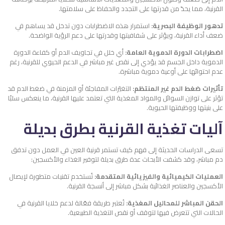
القرنية، مما يحدّ من قدرتها على التجدد والحفاظ على سلامتها.
تدهور الوظيفة البصرية:
استمرار هذه الاضطرابات دون تدخل قد يساهم في
ضعف أداء القرنية، ويؤثر على شفافيتها وقدرتها على دعم الرؤية الواضحة.
اضطرابات الدورة الدموية العامة:
أي خلل في تجاويف الدم أو كفاءة الدورة
الدموية داخل الجسم قد يؤدي إلى نقص غير مباشر في الدعم الحيوي للقرنية، رغم
عدم احتوائها على أوعية دموية مباشرة.
تأثيرات ضغط الدم غير المنتظم:
التغيّرات المفاجئة أو المزمنة في ضغط الدم قد
تؤثر على توازن السوائل والمواد المغذية التي تعتمد عليها القرنية، ما ينعكس سلبًا
على بنيتها ووظيفتها الحيوية.
آليات تغذية القرنية بطرق بديلة
تسعى الدراسات الحديثة إلى فهم كيف تستمر قرنية العين في العمل دون تدفق
دم مباشر، وقد كشفت الأبحاث عدة طرق بديلة لتوفير الغذاء والأكسجين:
العمليات الكيميائية والفيزيائية المتقدمة:
تُستخدم تقنيات متطورة لإيصال
الأكسجين والعناصر الغذائية بشكل مباشر إلى أنسجة القرنية.
الحقن المباشر للمحاليل المغذية:
تُعتبر طريقة فعّالة لدعم خلايا القرنية في
الحالات التي تتعرض فيها لتوقف أو نقص التغذية الطبيعية.