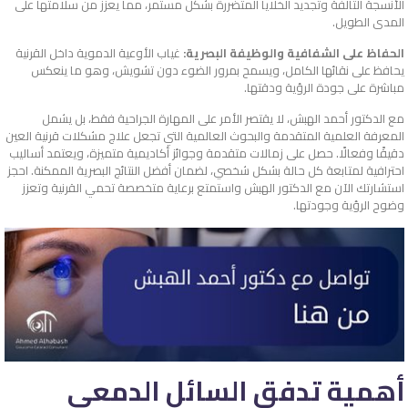
الأنسجة التالفة وتجديد الخلايا المتضررة بشكل مستمر، مما يعزز من سلامتها على
المدى الطويل.
الحفاظ على الشفافية والوظيفة البصرية:
غياب الأوعية الدموية داخل القرنية
يحافظ على نقائها الكامل، ويسمح بمرور الضوء دون تشويش، وهو ما ينعكس
مباشرة على جودة الرؤية ودقتها.
مع الدكتور أحمد الهبش، لا يقتصر الأمر على المهارة الجراحية فقط، بل يشمل
المعرفة العلمية المتقدمة والبحوث العالمية التي تجعل علاج مشكلات قرنية العين
دقيقًا وفعالًا. حصل على زمالات متقدمة وجوائز أكاديمية متميزة، ويعتمد أساليب
احترافية لمتابعة كل حالة بشكل شخصي، لضمان أفضل النتائج البصرية الممكنة. احجز
استشارتك الآن مع الدكتور الهبش واستمتع برعاية متخصصة تحمي القرنية وتعزز
وضوح الرؤية وجودتها.
أهمية تدفق السائل الدمعي