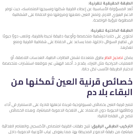
الطبقة الحقيقية للقرنية:
تُعد المسؤولة الأساسية عن إعطاء القرنية شكلها ونسيجها المتماسك، حيث توفر
الدعم البنيوي اللازم، وتمنح العين صلابتها ومرونتها مع الحفاظ على الشفافية
المطلوبة للرؤية الواضحة.
الطبقة الداخلية للقرنية:
تحتوي على خلايا حرشفية متخصصة وأوعية دقيقة تحيط بالقرنية، وتلعب دورًا حيويًا
في تنظيم السوائل داخلها، مما يساعد على الحفاظ على شفافية القرنية ومنع
تعكرها.
يمكن
تصحيح النظر
بطرق متعددة تشمل النظارات الطبية، العدسات اللاصقة، أو
العمليات الجراحية مثل الليزك. يقدم د. أحمد الهبش عبر موقعه استشارات متخصصة
لاختيار الطريقة الأنسب لكل حالة.
خصائص قرنية العين تُمكنها من
البقاء بلا دم
تتميز قرنية العين بخصائص فسيولوجية فريدة تجعلها قادرة على الاستمرار في أداء
وظائفها الحيوية دون الاعتماد على التغذية الدموية المباشرة. وهذه الخصائص
تتضح في النقاط التالية:
التركيب الطبقي الرقيق:
تتيح طبقات القرنية امتصاص الأكسجين والعناصر الغذائية
مباشرة من طبقة الدموع المحيطة بها، مما يعوض غياب الأوعية الدموية داخل