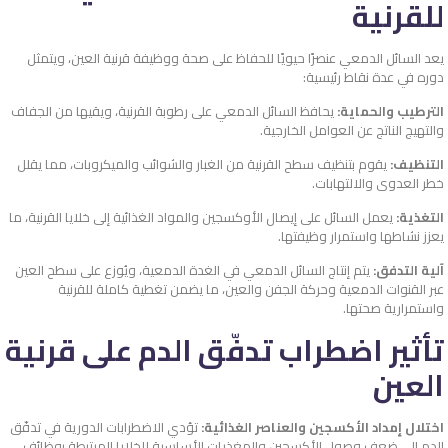
للقرنية
يعد السائل الدمعي عنصرًا حيويًا للحفاظ على صحة ووظيفة قرنية العين، ويتمثل
دوره في عدة نقاط رئيسية:
الترطيب والحماية:
يحافظ السائل الدمعي على رطوبة القرنية، ويقيها من الجفاف
والتهيج الناتج عن العوامل الخارجية.
التنظيف:
يقوم بتنظيف سطح القرنية من الغبار والشوائب والميكروبات، مما يقلل
خطر العدوى والالتهابات.
التغذية:
يعمل السائل على إيصال الأوكسجين والمواد الغذائية إلى خلايا القرنية، ما
يعزز نشاطها واستمرار وظيفتها.
آلية التدفق:
يتم إنتاج السائل الدمعي في الغدة الدمعية، ويُوزع على سطح العين
عبر القنوات الدمعية وحركة الجفن والعين، ما يضمن تغطية كاملة للقرنية
واستمرارية صحتها.
تأثير اضطراب تدفّق الدم على قرنية
العين
اختلال إمداد الأكسجين والعناصر الغذائية:
تؤدي الاضطرابات الدورية في تدفّق
الدم إلى ضعف وصول الأكسجين والمغذيات الأساسية للخلايا المرتبطة بوظائف