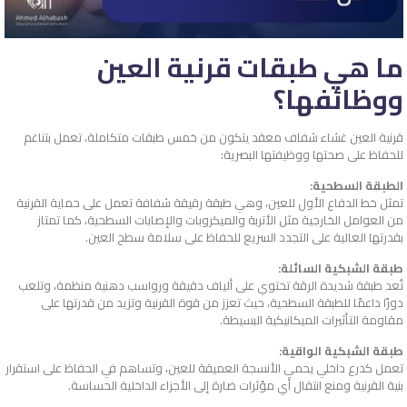
ما هي طبقات قرنية العين
ووظائفها؟
قرنية العين غشاء شفاف معقد يتكون من خمس طبقات متكاملة، تعمل بتناغم
للحفاظ على صحتها ووظيفتها البصرية:
الطبقة السطحية:
تمثل خط الدفاع الأول للعين، وهي طبقة رقيقة شفافة تعمل على حماية القرنية
من العوامل الخارجية مثل الأتربة والميكروبات والإصابات السطحية، كما تمتاز
بقدرتها العالية على التجدد السريع للحفاظ على سلامة سطح العين.
طبقة الشبكية السائلة:
تُعد طبقة شديدة الرقة تحتوي على ألياف دقيقة ورواسب دهنية منظمة، وتلعب
دورًا داعمًا للطبقة السطحية، حيث تعزز من قوة القرنية وتزيد من قدرتها على
مقاومة التأثيرات الميكانيكية البسيطة.
طبقة الشبكية الواقية:
تعمل كدرع داخلي يحمي الأنسجة العميقة للعين، وتساهم في الحفاظ على استقرار
بنية القرنية ومنع انتقال أي مؤثرات ضارة إلى الأجزاء الداخلية الحساسة.