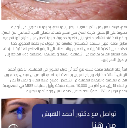
نعم، قرنية العين من الأجزاء التي لا يصل إليها الدم، إذ إنها لا تحتوي على أوعية
دموية على الإطلاق. قرنية العين هي نسيج شفاف يغطي الجزء الأمامي من العين،
ورغم الاعتقاد الشائع بحاجتها إلى تغذية دموية، فإنها تحصل على احتياجاتها الحيوية
بطرق بديلة. فهي تستمد الأكسجين مباشرة من الهواء عبر طبقة الدموع، كما
تعتمد على تغذية القرنية من الدموع والخلط المائي لتوفير العناصر الغذائية اللازمة.
هذا النظام الفريد يحافظ على شفافية القرنية وكفاءتها الوظيفية دون الحاجة إلى
وصول الدم إليها.
ابدأ رحلة العناية بصحة عينيك مع أحد أبرز خبراء العيون في المملكة. الدكتور أحمد
الهبش، أستاذ مشارك وجراح العيون بجامعة الإمام عبدالرحمن بن فيصل، يجمع بين
الخبرة العلمية والمهارة العملية في تشخيص وعلاج قرنية العين والماء الأبيض
والماء الأزرق. مع أكثر من 10,000 عملية دقيقة وأول عمليات MIGS في السعودية،
يقدم الرعاية الأكثر تطورًا للحفاظ على صحة العين ووظائفها البصرية.