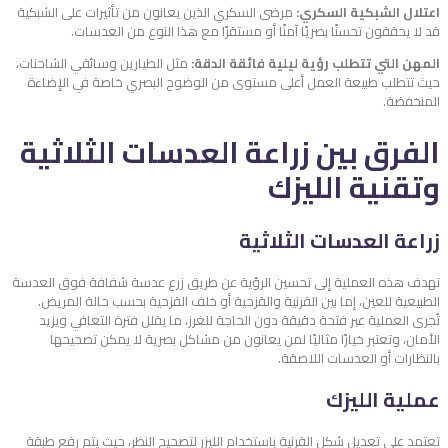
اعتلال الشبكية السكري:
مرضى السكري الذين يعانون من تأثيرات على الشبكية
قد لا يحققون تحسنًا بصريًا آمنًا أو مستقرًا مع هذا النوع من العدسات.
المهن التي تتطلب رؤية ليلية فائقة الدقة:
مثل الطيارين وسائقي الشاحنات،
حيث تتطلب طبيعة العمل أعلى مستوى من الوضوح البصري خاصة في الإضاءة
المنخفضة.
الفرق بين زراعة العدسات الثلاثية
وتقنية الليزك
زراعة العدسات الثلاثية
تهدف هذه العملية إلى تحسين الرؤية عن طريق زرع عدسة شفافة فوق العدسة
الطبيعية للعين، إما بين القرنية والقزحية أو خلف القزحية بحسب حالة المريض.
تُجرى العملية عبر فتحة دقيقة دون الحاجة للغرز، ما يقلل فترة التعافي ويزيد
الأمان، وتعتبر خيارًا مثاليًا لمن يعانون من مشاكل بصرية لا يمكن تصحيحها
بالنظارات أو العدسات اللاصقة.
عملية الليزك
تعتمد على تعديل شكل القرنية باستخدام الليزر لتصحيح النظر، حيث يتم رفع طبقة