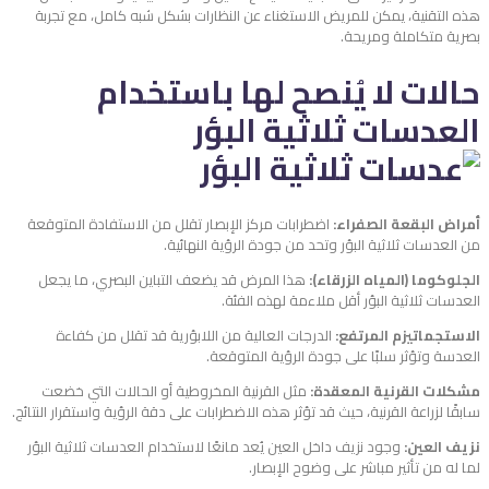
هذه التقنية، يمكن للمريض الاستغناء عن النظارات بشكل شبه كامل، مع تجربة
بصرية متكاملة ومريحة.
حالات لا يُنصح لها باستخدام
العدسات ثلاثية البؤر
أمراض البقعة الصفراء:
اضطرابات مركز الإبصار تقلل من الاستفادة المتوقعة
من العدسات ثلاثية البؤر وتحد من جودة الرؤية النهائية.
الجلوكوما (المياه الزرقاء):
هذا المرض قد يضعف التباين البصري، ما يجعل
العدسات ثلاثية البؤر أقل ملاءمة لهذه الفئة.
الاستجماتيزم المرتفع:
الدرجات العالية من اللابؤرية قد تقلل من كفاءة
العدسة وتؤثر سلبًا على جودة الرؤية المتوقعة.
مشكلات القرنية المعقدة:
مثل القرنية المخروطية أو الحالات التي خضعت
سابقًا لزراعة القرنية، حيث قد تؤثر هذه الاضطرابات على دقة الرؤية واستقرار النتائج.
نزيف العين:
وجود نزيف داخل العين يُعد مانعًا لاستخدام العدسات ثلاثية البؤر
لما له من تأثير مباشر على وضوح الإبصار.