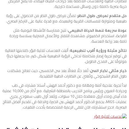
للنظارات الطبية والعدسات اللاصقة بعد جراحات المياه البيضاء، ما يمنح المريض
حرية بصرية كاملة دون وسائل مساعدة خارجية.
حل متقدم لمرضى طول النظر:
تمكّن مرضى طول النظر من الحصول على رؤية
طبيعية ومتوازنة للمسافات القريبة والبعيدة، مع قدرة عالية على التركيز البصري.
عودة سريعة لنمط الحياة الطبيعي:
تتيح ممارسة الأنشطة اليومية مثل
القراءة، استخدام الكمبيوتر، مشاهدة التلفاز، والأعمال المنزلية بسلاسة وراحة
تامة بعد زراعة العدسة.
نتائج مثبتة ورؤية أقرب للطبيعية:
أثبتت العدسات ثلاثية البؤر كفاءتها العالية
في توفير تجربة إبصار متكاملة تحاكي الرؤية الطبيعية بشكل كبير، ما يجعلها خيارًا
موثوقًا على المدى الطويل.
خيار مثالي لكبار السن:
تُعد حلًا فعالًا بعد سن الخمسين، حيث تعالج مشكلات
طول النظر الشيخوخي وتُغني عن النظارات الطبية التقليدية.
ابدأ تجربة علاجية آمنة وفعّالة مع دكتور أحمد الهبش، أستاذ مشارك في طب
وجراحة العيون ورئيس برنامج التدريب بالمنطقة الشرقية. مع أكثر من 10,000 عملية
ماء أبيض وماء أزرق معقدة خلال 10 سنوات، ويُعد أول طبيب سعودي يجري
عمليات MIGS، يجمع الدكتور أحمد الهبش بين الخبرة والدقة في تقديم أفضل النتائج
البصرية. احجز استشارتك الآن لتلقي الرعاية المتخصصة بأحدث التقنيات.