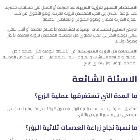
الاستخدام الصحيح للرؤية القريبة:
عند القراءة أو العمل على مسافات قصيرة،
يجب توجيه العينين إلى الجزء المخصص للرؤية القريبة، وهو الأقوى من حيث
القدرة البصرية لضمان وضوح النصوص والتفاصيل الدقيقة.
التركيز السليم للمسافات البعيدة:
لمشاهدة الأجسام البعيدة أو أثناء التنقل،
ينبغي توجيه النظر إلى الجزء العلوي من العدسة، المخصص للرؤية البعيدة الأكثر
وضوحًا وثباتًا.
الاستفادة من الرؤية المتوسطة:
في الأنشطة اليومية مثل القيادة داخل
المدينة أو متابعة الشاشات والعروض، يتم الاعتماد على الجزء الأوسط من العدسة
المصمم لتوفير توازن بصري مريح.
الاسئلة الشائعة
ما المدة التي تستغرقها عملية الزرع؟
تستغرق عملية زرع العدسات ثلاثية البؤر عادة بين 5 و15 دقيقة، وتتم تحت تخدير
موضعي دون شعور المريض بالألم.
ما نسبة نجاح زراعة العدسات ثلاثية البؤر؟