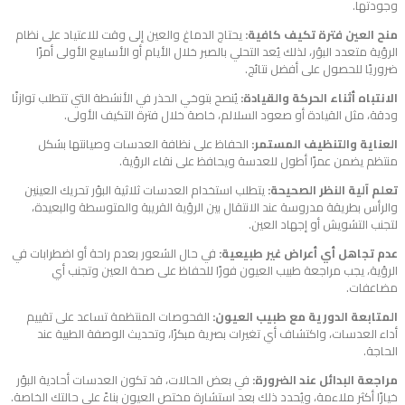
وجودتها.
منح العين فترة تكيف كافية:
يحتاج الدماغ والعين إلى وقت للاعتياد على نظام
الرؤية متعدد البؤر، لذلك يُعد التحلي بالصبر خلال الأيام أو الأسابيع الأولى أمرًا
ضروريًا للحصول على أفضل نتائج.
الانتباه أثناء الحركة والقيادة:
يُنصح بتوخي الحذر في الأنشطة التي تتطلب توازنًا
ودقة، مثل القيادة أو صعود السلالم، خاصة خلال فترة التكيف الأولى.
العناية والتنظيف المستمر:
الحفاظ على نظافة العدسات وصيانتها بشكل
منتظم يضمن عمرًا أطول للعدسة ويحافظ على نقاء الرؤية.
تعلم آلية النظر الصحيحة:
يتطلب استخدام العدسات ثلاثية البؤر تحريك العينين
والرأس بطريقة مدروسة عند الانتقال بين الرؤية القريبة والمتوسطة والبعيدة،
لتجنب التشويش أو إجهاد العين.
عدم تجاهل أي أعراض غير طبيعية:
في حال الشعور بعدم راحة أو اضطرابات في
الرؤية، يجب مراجعة طبيب العيون فورًا للحفاظ على صحة العين وتجنب أي
مضاعفات.
المتابعة الدورية مع طبيب العيون:
الفحوصات المنتظمة تساعد على تقييم
أداء العدسات، واكتشاف أي تغيرات بصرية مبكرًا، وتحديث الوصفة الطبية عند
الحاجة.
مراجعة البدائل عند الضرورة:
في بعض الحالات، قد تكون العدسات أحادية البؤر
خيارًا أكثر ملاءمة، ويُحدد ذلك بعد استشارة مختص العيون بناءً على حالتك الخاصة.