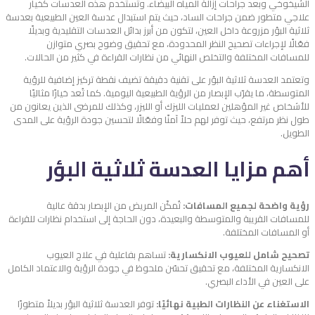
الشيخوخي وبعد جراحات إزالة المياه البيضاء. وتُستخدم هذه العدسات كخيار
علاجي متطور ضمن جراحات الساد، حيث يتم استبدال عدسة العين الطبيعية بعدسة
ثلاثية البؤر مزروعة داخل العين، لتكون من أبرز
بدائل العدسات التقليدية
وبديلًا
فعّالًا لإجراءات تصحيح النظر المحدودة، مع تحقيق وضوح بصري متوازن
للمسافات المختلفة والتخلص النهائي من نظارات القراءة في كثير من الحالات.
وتعتمد العدسة ثلاثية البؤر على تقنية دقيقة تضيف نقطة تركيز إضافية للرؤية
المتوسطة، ما يقرّب الإبصار من الرؤية الطبيعية اليومية. كما تُعد خيارًا مثاليًا
للأشخاص غير المؤهلين لعمليات الليزك أو الليزر، وكذلك للمرضى الذين يعانون من
طول نظر مرتفع، حيث توفر لهم حلاً آمنًا وفعّالًا لتحسين جودة الرؤية على المدى
الطويل.
أهم مزايا العدسة ثلاثية البؤر
رؤية واضحة لجميع المسافات:
تُمكّن المريض من الإبصار بدقة عالية
للمسافات القريبة والمتوسطة والبعيدة، دون الحاجة إلى استخدام نظارات للقراءة
أو المسافات المختلفة.
تصحيح شامل للعيوب الانكسارية:
تساهم بفاعلية في علاج العيوب
الانكسارية المختلفة، مع تحقيق تحسّن ملحوظ في جودة الرؤية والاعتماد الكامل
على العين في الأداء البصري.
الاستغناء عن النظارات الطبية نهائيًا:
توفر العدسة ثلاثية البؤر بديلاً متطورًا