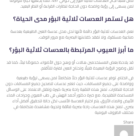
تصل نسبة نجاح العدسات ثلاثية البؤر إلى حوالي 97%، مما يجعلها خيارًا موثوقًا
لمن يسعى إلى رؤية واضحة دون الحاجة لنظارات القراءة أو النظر البعيد.
هل تستمر العدسات ثلاثية البؤر مدى الحياة؟
نعم، العدسات ثلاثية البؤر دائمة لأنها تحل محل عدسة العين الطبيعية بعدسة
صناعية مستقرة، ولا تفقد كفاءتها البصرية مع مرور الوقت.
ما أبرز العيوب المرتبطة بالعدسات ثلاثية البؤر؟
قد يلاحظ بعض المستخدمين هالات أو وهج حول الأضواء، خصوصًا ليلاً، كما قد
تقل وضوح الرؤية البعيدة قليلًا وتحتاج العين لفترة للتأقلم.
في الختام، توفر عدسات ثلاثية البؤر حلاً متكاملاً لمن يسعى لرؤية طبيعية
وواضحة على جميع المسافات، حيث تعتبر عدسات لتصحيح جميع المسافات دون
الحاجة للنظارات. تمنح هذه التقنية راحة بصرية كبيرة وتقلل الاعتماد على الوسائل
المساعدة التقليدية. مع خبرة دكتور أحمد الهبش في طب العيون وجراحات الماء
الأبيض والماء الأزرق، يتم اختيار العدسة الأنسب لكل حالة لتحقيق أفضل أداء
بصري. تمنح هذه العدسات راحة بصرية فائقة وتجربة مشاهدة متكاملة في
مختلف الظروف اليومية
Share