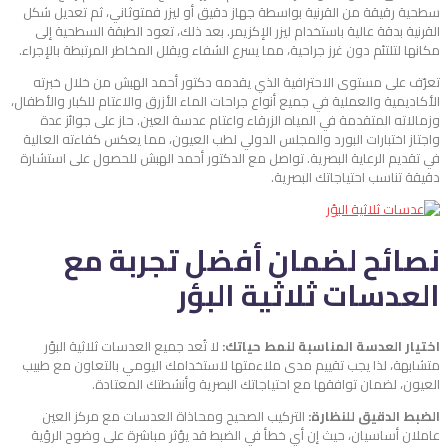
سطحية رقيقة من القرنية بواسطة جهاز دقيق أو ليزر فمتوثاني، ثم تعديل شكل
القرنية بدقة عالية باستخدام ليزر الإكزيمر. بعد ذلك، تعود الطبقة السطحية إلى
مكانها لتلتئم دون غرز جراحية، مما يسرع الشفاء ويقلل المخاطر المرتبطة بالإجراء.
تعرّف على مستوى الاحترافية الذي يقدمه دكتور أحمد الهبش من خلال خبرته
الأكاديمية والعملية في جميع أنواع جراحات الماء الأزرق والاعتام للكبار والأطفال،
وزمالاته المتقدمة في المياه الزرقاء واعتام عدسة العين. حاز على جوائز عدة
واجتاز اختبارات البورد والمجلس الدولي لطب العيون، مما يعكس كفاءته العالية
في تقديم الرعاية البصرية. تواصل مع الدكتور أحمد الهبش للحصول على استشارة
دقيقة تناسب احتياجاتك البصرية.
نصائح لضمان أفضل تجربة مع
العدسات ثلاثية البؤر
اختيار العدسة المناسبة لنمط حياتك:
لا تُعد جميع العدسات ثلاثية البؤر
متشابهة، لذا يجب تقييم مدى ملاءمتها لاستخدامك اليومي بالتعاون مع طبيب
العيون، لضمان توافقها مع احتياجاتك البصرية وأنشطتك المعتادة.
الضبط الدقيق للنظارة:
التركيب الصحيح ومحاذاة العدسات مع مركز العين
عاملان أساسيان، حيث إن أي خطأ في الضبط قد يؤثر مباشرة على وضوح الرؤية