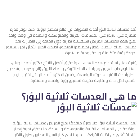
تُعد
عدسات ثلاثية البؤر
أحدث التطورات في عالم تصحيح الرؤية، حيث توفر قدرة
متميزة على التركيز على المسافات القريبة والمتوسطة والبعيدة في وقت واحد.
تمنح هذه العدسات المريض استقلالية بصرية دون الحاجة إلى النظارات بعد
عمليات المياه البيضاء. بفضل تصميمها المتطور، أصبحت الخيار الأمثل لمن يسعون
لجودة رؤية متكاملة وراحة يومية مستمرة.
يُشرف على استخدام هذه العدسات وتحقيق أفضل النتائج دكتور أحمد الهبش،
استشاري طب العيون وجراحات الماء الأبيض والماء الأزرق (الجلوكوما) وتصحيح
النظر بأحدث التقنيات. بخبرته الواسعة، يضمن الدكتور أحمد الهبش اختيار النوع
الأنسب لكل حالة ومتابعة دقيقة لتحقيق رؤية واضحة ومستقرة.
ما هي العدسات ثلاثية البؤر؟
تُعدّ العدسة ثلاثية البؤر حلًا بصريًا متقدمًا يمنح المريض
عدسات ثلاثية للرؤية
الواضحة
على المسافات القريبة والمتوسطة والبعيدة، ما يحقق تجربة إبصار
شاملة تُغني عن نظارة القراءة، لا سيما لدى كبار السن المصابين بطول النظر