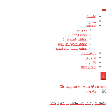
الرئيسية
سيرتي
الخدمات
حجز موعد
جميع الخدمات
عمليات الماء الازرق
عملية تصحيح نظر بالليزر
عملية سحب الماء الابيض
توعية صحية
المعرض
آرائكم تهمنا
تواصل معنا
X
Instagram
Twitter
Linkedin
ترقيع القرنية: دليلك الشامل بنسبة نجاح 95%