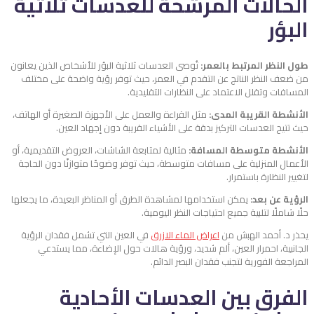
الحالات المرشحة للعدسات ثلاثية
البؤر
طول النظر المرتبط بالعمر:
تُوصى العدسات ثلاثية البؤر للأشخاص الذين يعانون
من ضعف النظر الناتج عن التقدم في العمر، حيث توفر رؤية واضحة على مختلف
المسافات وتقلل الاعتماد على النظارات التقليدية.
الأنشطة القريبة المدى:
مثل القراءة والعمل على الأجهزة الصغيرة أو الهاتف،
حيث تتيح العدسات التركيز بدقة على الأشياء القريبة دون إجهاد العين.
الأنشطة متوسطة المسافة:
مثالية لمتابعة الشاشات، العروض التقديمية، أو
الأعمال المنزلية على مسافات متوسطة، حيث توفر وضوحًا متوازنًا دون الحاجة
لتغيير النظارة باستمرار.
الرؤية عن بعد:
يمكن استخدامها لمشاهدة الطرق أو المناظر البعيدة، ما يجعلها
حلًا شاملًا لتلبية جميع احتياجات النظر اليومية.
يحذر د. أحمد الهبش من
اعراض الماء الازرق
في العين التي تشمل فقدان الرؤية
الجانبية، احمرار العين، ألم شديد، ورؤية هالات حول الإضاءة، مما يستدعي
المراجعة الفورية لتجنب فقدان البصر الدائم.
الفرق بين العدسات الأحادية