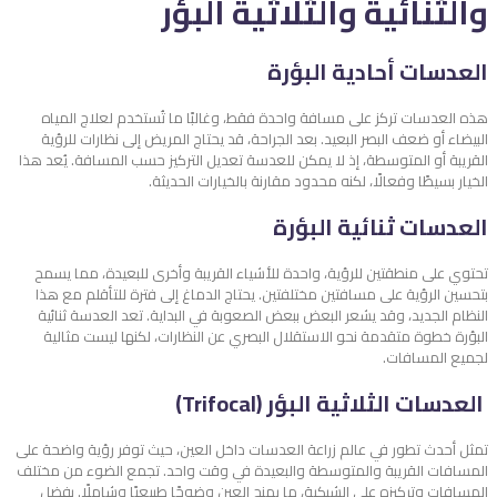
والثنائية والثلاثية البؤر
العدسات أحادية البؤرة
هذه العدسات تركز على مسافة واحدة فقط، وغالبًا ما تُستخدم لعلاج المياه
البيضاء أو ضعف البصر البعيد. بعد الجراحة، قد يحتاج المريض إلى نظارات للرؤية
القريبة أو المتوسطة، إذ لا يمكن للعدسة تعديل التركيز حسب المسافة. يُعد هذا
الخيار بسيطًا وفعالًا، لكنه محدود مقارنة بالخيارات الحديثة.
العدسات ثنائية البؤرة
تحتوي على منطقتين للرؤية، واحدة للأشياء القريبة وأخرى للبعيدة، مما يسمح
بتحسين الرؤية على مسافتين مختلفتين. يحتاج الدماغ إلى فترة للتأقلم مع هذا
النظام الجديد، وقد يشعر البعض ببعض الصعوبة في البداية. تعد العدسة ثنائية
البؤرة خطوة متقدمة نحو الاستقلال البصري عن النظارات، لكنها ليست مثالية
لجميع المسافات.
العدسات الثلاثية البؤر (Trifocal)
تمثل أحدث تطور في عالم زراعة العدسات داخل العين، حيث توفر رؤية واضحة على
المسافات القريبة والمتوسطة والبعيدة في وقت واحد. تجمع الضوء من مختلف
المسافات وتركيزه على الشبكية، ما يمنح العين وضوحًا طبيعيًا وشاملًا. بفضل