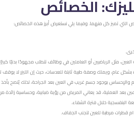
الليزك: الخصائص
ئص التي تميز كل منهما. وفيما يلي نستعرض أبرز هذه الخصائص:
خرى.
ابة العين، مثل الرياضيين أو العاملين في وظائف تتطلب مجهودًا بدنيًا كبيرًا
شكل عام، ويملك وصفة طبية ثابتة للعدسات، حيث إن الليزر لا يوقف تط
م والإحساس بوجود جسم غريب في العين بعد الجراحة، لذلك يُنصح بأخذ 
عين بعد العملية، قد يعاني المريض من رؤية ضبابية، وحساسية زائدة من 
ة البنفسجية خلال فترة الشفاء.
م قطرات مرطبة للعين لتجنب الجفاف.