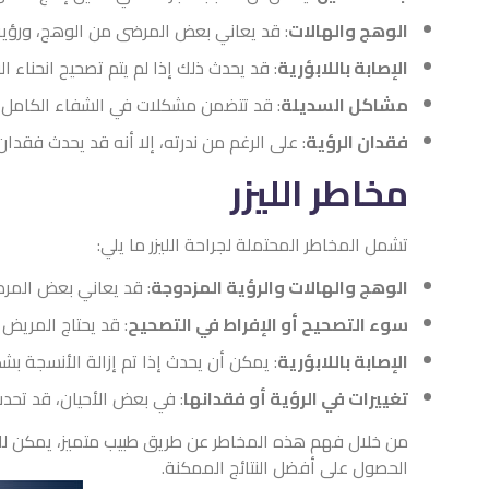
الوهج والهالات
: قد يعاني بعض المرضى من الوهج، ورؤية ا
الإصابة باللابؤرية
: قد يحدث ذلك إذا لم يتم تصحيح انحناء ال
مشاكل السديلة
: قد تتضمن مشكلات في الشفاء الكامل للس
فقدان الرؤية
: على الرغم من ندرته، إلا أنه قد يحدث فقدا
مخاطر الليزر
تشمل المخاطر المحتملة لجراحة الليزر ما يلي:
الوهج والهالات والرؤية المزدوجة
: قد يعاني بعض المرض
سوء التصحيح أو الإفراط في التصحيح
: قد يحتاج المريض 
الإصابة باللابؤرية
: يمكن أن يحدث إذا تم إزالة الأنسجة بش
تغييرات في الرؤية أو فقدانها
: في بعض الأحيان، قد تحدث
من خلال فهم هذه المخاطر عن طريق طبيب متميز، يمكن للمر
الحصول على أفضل النتائج الممكنة.