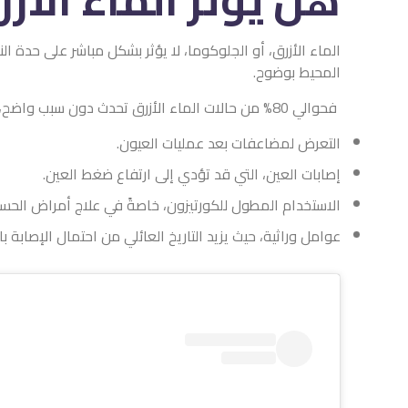
الماء الأزرق، أو الجلوكوما، لا يؤثر بشكل مباشر على حدة 
المحيط بوضوح.
فحوالي 80% من حالات الماء الأزرق تحدث دون سبب واضح، بينما 20% منها يمكن أن تُعزى إلى عوامل معينة، مثل:
التعرض لمضاعفات بعد عمليات العيون.
إصابات العين، التي قد تؤدي إلى ارتفاع ضغط العين.
الاستخدام المطول للكورتيزون، خاصةً في علاج أمراض الحسا
عوامل وراثية، حيث يزيد التاريخ العائلي من احتمال الإصابة ب