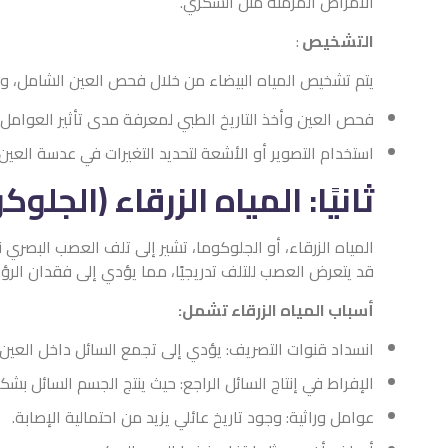
الأمراض المزمنة مثل السكري.
التشخيص
:
يتم تشخيص المياه البيضاء من خلال فحص العين الشامل، و
فحص العين وأخذ التاريخ الطبي لمعرفة مدى تأثير العوامل 
استخدام التصوير أو الأشعة لتحديد التغيرات في عدسة العين 
ثانيًا: المياه الزرقاء (الجلوك
المياه الزرقاء، أو الجلوكوما، تشير إلى تلف العصب البصري
قد يتعرض العصب للتلف تدريجيًا، مما يؤدي إلى فقدان الرؤية 
أسباب المياه الزرقاء تشمل:
انسداد قنوات التصريف: يؤدي إلى تجمع السائل داخل العين 
الإفراط في إنتاج السائل الراجع: حيث ينتج الجسم السائل ب
عوامل وراثية: وجود تاريخ عائلي يزيد من احتمالية الإصابة.