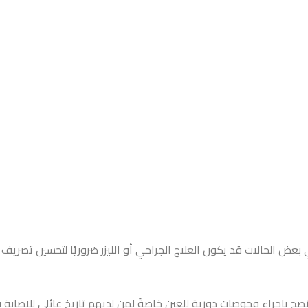
الحالات قد يكون العلاج الجراحي أو الليزر ضروريًا لتحسين تصريف ا
نصح بإجراء فحوصات دورية للعين خاصةً لمن لديهم تاريخ عائلي للإصابة ب