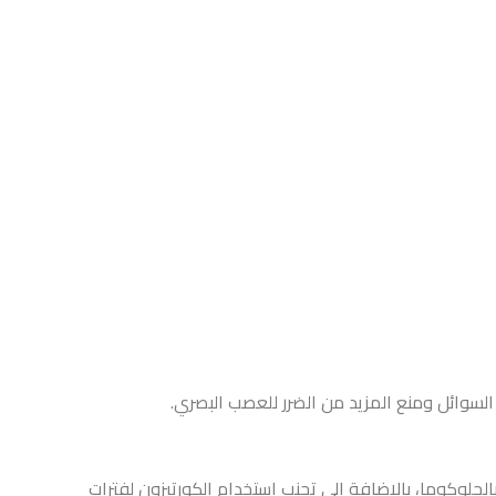
لسوائل ومنع المزيد من الضرر للعصب البصري.
الجلوكوما، بالإضافة إلى تجنب استخدام الكورتيزون لفترات