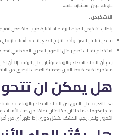
طويلة دون استشارة طبية.
التشخيص
:
يتطلب تشخيص المياه الزرقاء استشارة طبيب متخصص لتقييم 
فحص شامل للعين وأخذ التاريخ الطبي لتحديد أسباب ارتفاع 
استخدام تقنيات تصوير مثل التصوير البصري المقطعي لتحديد
رغم أن المياه البيضاء والزرقاء يؤثران على الرؤية، إلا أن لك
مستمرة لضبط ضغط العين وحماية العصب البصري من التلف 
هل يمكن ان تتحول ا
بعد التعرف على الفرق بين المياه البيضاء والزرقاء، قد يتساء
والجلوكوما هما حالتان مختلفتان تمامًا من حيث الأسباب 
الأخرى ولكن يجب الكشف بشكل دوري إذا ظهر أي من أعراض
هل يؤثر الماء الأز