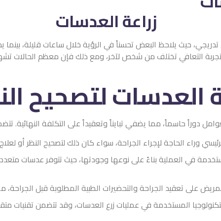
حسناً في الرؤية خلال ساعات قليلة، بينما يحتاج البعض الآخر إلى مزيد
شخص لآخر، ومع ذلك فإن معظم الحالات تشهد تحسناً ملحوظاً في اليوم ا
ت لتصحيح النظر
في تبايناً وتعقيداً على التكلفة النهائية. تتضمن هذه العوامل:
اء الجراحة، سواء كان ذلك لتصحيح النظر أو لعلاج حالات طبية معينة مثل
لى نوعها وجودتها، حيث تتوفر عدسات متعددة الأنواع والمواد، مما يؤث
 والتحضيرات الطبية المطلوبة قبل الجراحة، مما قد يزيد من التكلفة.
عمليات زرع العدسات، وقد تتضمن تقنيات متقدمة مثل الليزر، مما يؤثر ع