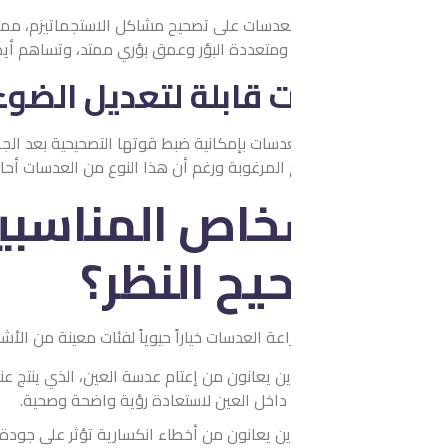
دسات على تصحيح مشاكل الاستجماتيزم، مما يحسن وصول الضوء إلى شبك
ة ومتعددة البؤر وعمق بؤري ممتد، وتساهم أيضًا في تحسين جودة الرؤية
قابلة لتعديل الضوء
عدسات بإمكانية ضبط قوتها التصحيحية بعد الجراحة، حيث يقوم طبيب ا
ج المرغوبة ورغم أن هذا النوع من العدسات أحادية البؤرة، إلا أن المريض ق
خاص المناسبين لعملية
يح النظر؟
راعة العدسات خياراً حيوياً لفئات معينة من الأشخاص، وتشمل هذه الفئا
 يعانون من إعتام عدسة العين، الذي ينتج عنه تدهور الرؤية، حيث يحتاج 
اخل العين لاستعادة رؤية واضحة وصحية.
 يعانون من أخطاء انكسارية تؤثر على جودة رؤيتهم، والذين قد لا يكون