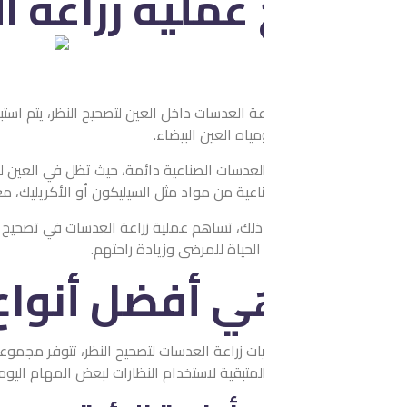
عملية زراعة العدسات
عة العدسات داخل العين لتصحيح النظر، يتم استبدال عدسة العين الطب
ياه العين البيضاء.
لعدسات الصناعية دائمة، حيث تظل في العين لمدى حياة الشخص المريض،
اعية من مواد مثل السيليكون أو الأكريليك، مع طبقة خاصة للحماية
 ذلك، تساهم عملية زراعة العدسات في تصحيح مجموعة متنوعة من مشاكل
لحياة للمرضى وزيادة راحتهم.
ي أفضل أنواع العدسا
ات زراعة العدسات لتصحيح النظر، تتوفر مجموعة متنوعة من الخيارات، و
لمتبقية لاستخدام النظارات لبعض المهام اليومية مثل القراءة، وتتضم