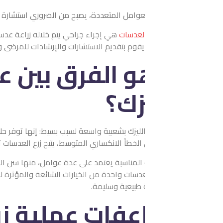
العوامل المتعددة، يصبح من الضروري استشارة الطبيب المعالج والحصول 
العدسات
هي إجراء جراحي يتم خلاله زراعة عدسة صناعية في العين لتصحيح 
يقوم بتقديم الاستشارات والإرشادات للمرضى وإجراء هذه العملية بدقة 
و الفرق بين عملية زر
زك؟
لليزك بشعبية واسعة لسبب بسيط: إنها توفر حلاً سريعًا وفعالًا لمشاكل ا
لخطأ الانكساري المتوسط، يتيح زرع العدسات تصحيح أي درجة من الانك
ية المناسبة يعتمد على عدة عوامل، منها سن المريض، وسمك القرنية، وح
العدسات واحدة من الخيارات الشائعة والمؤثرة لعلاج مشاكل الرؤية، مع
 طبيعية وسليمة.
فات عملية زرع العدس