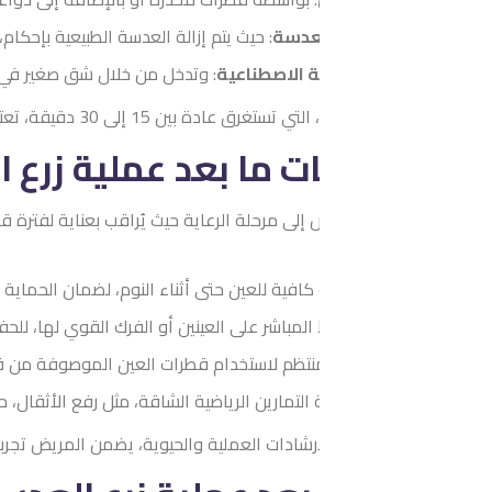
عدسة
: حيث يتم إزالة العدسة الطبيعية بإحكام، إما بواسطة الليزر أو ا
ة الاصطناعية
: وتدخل من خلال شق صغير في العين لتحل محل العدسة ا
مد على شق صغير جدًا يُخلق لتبسيط عملية استبدال العدسة، ويشفى هذا الشق بشكل طبيعي دون الحاجة إلى غرز.
ت ما بعد عملية زرع العدسات لتص
إلى مرحلة الرعاية حيث يُراقب بعناية لفترة قصيرة قبل أن يُسمح له ب
افية للعين حتى أثناء النوم، لضمان الحماية اللازمة للعملية الجراحية 
مباشر على العينين أو الفرك القوي لها، للحفاظ على العدسات واستقرار 
نتظم لاستخدام قطرات العين الموصوفة من قبل الطبيب، للحفاظ على رطو
التمارين الرياضية الشاقة، مثل رفع الأثقال، حتى يحدده الطبيب المعا
لإرشادات العملية والحيوية، يضمن المريض تجربة عملية زرع العدسات بن