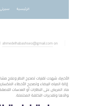
الرئيسية
سيرتي
الخدمات
توع
on
ahmedelhabashseo@gmail.com
Published by
أبريل 16, 2024
أخيرة، شهدت تقنيات تصحيح النظر وعلاج مشاكل الرؤية تطورًا هائلًا، حي
إزالة المياه البيضاء وتصحيح الأخطاء الانكسارية، بالإضافة إلى معالج
ماد المريض على النظارات أو العدسات اللاصقة في بعض المهام اليومي
ائدها وتقديرات التكلفة المحتملة.