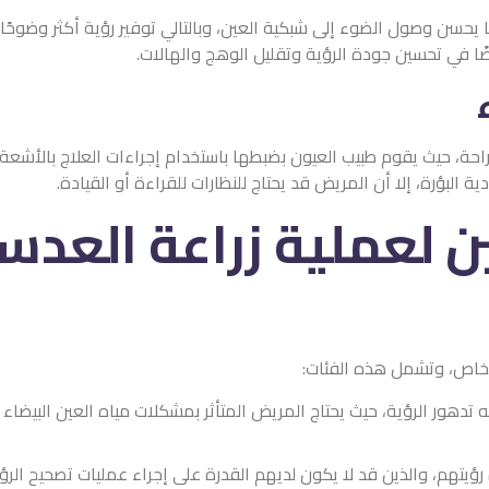
ية العين، وبالتالي توفير رؤية أكثر وضوحًا وتتوفر هذه العدسات بت
 وتقليل الوهج والهالات.
لعيون بضبطها باستخدام إجراءات العلاج بالأشعة فوق البنفسجية، وه
د يحتاج للنظارات للقراءة أو القيادة.
 زراعة العدسات داخل
ت:
المريض المتأثر بمشكلات مياه العين البيضاء إلى إجراء جراحة إزالتها، 
 لديهم القدرة على إجراء عمليات تصحيح الرؤية مثل الليزك.