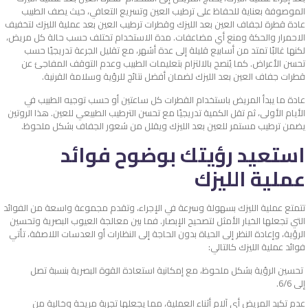
الموصوفة بعناية للحفاظ على ترطيب العين وتسريع التعافي، حيث يصف الطبيب
عادة قطرة لجفاف العين بعد الليزك وقطرات ترطيب العين بعد عملية الليزك لتخفيف
الاحمرار والحكة ومنع أي مضاعفات. مدة الاستخدام تختلف حسب حالة كل مريض،
لكنها غالبًا تمتد من أسابيع قليلة إلى عدة أشهر، مع تقليل الجرعة تدريجيًا حسب
تحسن الأعراض. كما يُنصح بالالتزام بتعليمات الطبيب وعدم التوقف المفاجئ عن
قطرات جفاف العين بعد الليزك لضمان أفضل نتائج للرؤية وسلامة القرنية.
عادة ما يبدأ المريض باستخدام القطرات كل ساعتين أو حسب توجيه الطبيب في
الأيام الأولى، ثم تقل الكمية تدريجيًا مع تحسن الترطيب الطبيعي للعين. هذا الروتين
يضمن ترطيب مستمر للعين بعد الليزك ويقلل من شعور الجفاف بشكل ملحوظ.
استعيد رؤيتك بوضوح فوائد
عملية الليزك
تتمتع عملية الليزك بسهولة وسرعة في الإجراء، وتقدم مجموعة واسعة من الفوائد
التي تجعلها الخيار الأمثل لتصحيح الإبصار. فما بين معالجة العيوب البصرية وتحسين
الرؤية، وإعادة النظر إلى الحياة بدون الحاجة إلى النظارات أو العدسات اللاصقة، تأتي
فوائد عملية الليزك كالتالي:
تحسين الرؤية بشكل ملحوظ، مع إمكانية استعادة القوة البصرية بنسبة تصل
إلى 6/6.
عدم تكبد المريض أي آلام أثناء العملية، مما يجعلها تجربة مريحة وخالية من