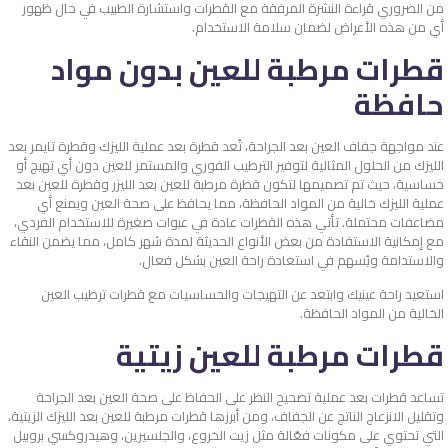
من الضروري قراءة النشرة المرفقة مع القطرات واستشارة الطبيب في حال ظهور
أي من هذه الأعراض لضمان سلامة الاستخدام.
قطرات مرطبة للعين بدون مواد
حافظة
عند مواجهة جفاف العين بعد الجراحة، تُعد قطرة بعد عملية الليزك وقطرة تايمر بعد
الليزك من الحلول المثالية لتوفير الترطيب الفوري والمستمر للعين دون أي تهيج أو
حساسية، حيث تم تصميمها لتكون قطرة مرطبة للعين بعد الليزر وقطرة للعين بعد
عملية الليزك خالية من المواد الحافظة، مما يحافظ على صحة العين ويمنع أي
مضاعفات محتملة. تأتي هذه القطرات عادة في عبوات صغيرة للاستخدام الفردي،
مع إمكانية الاستفادة من بعض الأنواع الحديثة لمدة شهر كامل، مما يضمن النقاء
والاستدامة ويُسهم في استعادة راحة العين بشكل فعال.
استعيد راحة عينيك وابتعد عن التهيجات والحساسيات مع قطرات ترطيب العين
الخالية من المواد الحافظة.
قطرات مرطبة للعين زيتية
تساعد قطرات بعد عملية تصحيح النظر على الحفاظ على صحة العين بعد الجراحة
وتقليل الانزعاج الناتج عن الجفاف، ومن أبرزها قطرات مرطبة للعين بعد الليزك الزيتية،
التي تحتوي على مكونات فعّالة مثل زيت الخروع، والجلسيرين، وهيدروكسي بروبيل