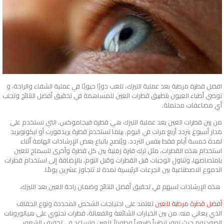
افضل قطرة مرطبة بعد عملية الليزك، تلعب دورًا حيويًا في عملية الشفاء والراحة، و
توصي أطباء العيون بتطبيق قطرات العين للمساهمة في تحقيق أفضل النتائج وتجنب
أي مضاعفات محتملة.
من بين قطرات العين بعد عملية الليزك هي قطرة فيجاموكس، التي تستخدم على
مدار أسبوع بتردد أربع مرات في اليوم، بينما تستخدم قطرة بريدفورت أو ايكونوبريد
لمدة خمسة أيام فقط بنفس التردد. ويُنصح باتباع بعض الإرشادات الهامة أثناء
استخدام هذه القطرات، مثل ترك فترة زمنية بين كل قطرة وأخرى للسماح للعين
بامتصاصها، وتناول الوجبات قبل القطرات وقبل النوم، بالإضافة إلى استخدام قطرات
الدموع الاصطناعية بين الجرعات الرئيسية لمدة لا تتجاوز عشرين يومًا.
هذه الإرشادات تسهم في تحقيق أفضل النتائج وضمان راحة العين بعد الليزك.
أفضل قطرة مرطبة للعين
تعتمد على احتياجات الشخص المحددة ونوع الجفاف
الذي يعاني منه. من بين الخيارات الشائعة والفعالة، قطرات تحتوي على هيالورونات
الصوديوم حيث توفر ترطيباً طبيعياً وطويلاً للعين وتساعد في تخفيف الشعور