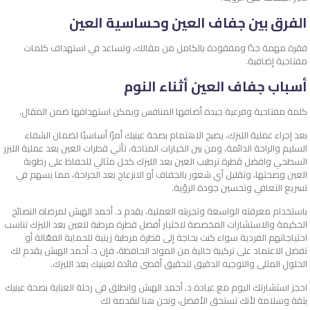
الفرق بين جفاف العين وحساسية العين
فقرة مهمة جدًا ومفقودة بالكامل من مقالك، وتساعد في استهداف كلمات
مفتاحية إضافية.
أسباب جفاف العين أثناء النوم
كلمة مفتاحية وفرعية جيدة أضافها المنافس ويمكن استهدافها ضمن المقال.
بعد إجراء عملية الليزك، يصبح الاهتمام بصحة عينيك أمرًا أساسيًا لضمان الشفاء
السليم والراحة الدائمة، ومن بين الخيارات المتاحة، تأتي قطرات العين بعد عملية الليزر
السطحي وافضل قطرة ترطيب العين بعد الليزك كحل مثالي للحفاظ على رطوبة
العين وصحتها، وتقليل أي شعور بالجفاف أو الانزعاج بعد الجراحة، مما يسهم في
تسريع التعافي وتحسين جودة الرؤية.
باستخدام معرفته الواسعة وتجربته العملية، يقدم د. أحمد الهبش لمرضاه النصائح
الحكيمة والاستشارات المخصصة لاختيار أفضل قطرة مرطبة للعين بعد الليزك تناسب
احتياجاتهم الفردية سواء كنت بحاجة إلى قطرة مرطبة زيتية للحماية الفعّالة أو
تفضل الاعتماد على تركيبة خالية من المواد الحافظة، فإن د. أحمد الهبش يقدم لك
الحلول المثلى والتوجيه الدقيق لتحقيق أقصى فائدة لعينيك بعد الليزك.
احجز استشارتك اليوم مع عيادة د. أحمد الهبش وانطلق في رحلة العناية بصحة عينيك
بثقة وسلامة لأنك تستحق الأفضل، ونحن هنا لنقدمه لك