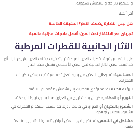
والشعور بالراحة والانتعاش بسهولة.
أقرا أيضا:
هل لبس النظارة يضعف النظر؟ الحقيقة الكاملة
تجربتي مع الانتفاخ تحت العين: أفضل علاجات منزلية عالمية
الآثار الجانبية للقطرات المرطبة
على الرغم من فوائد قطرات العين المرطبة في تخفيف جفاف العين وتهيجها، إلا أنها
قد تسبب بعض الآثار الجانبية لدى بعض الأشخاص تشمل هذه الآثار:
الحساسية
: قد يعاني البعض من ردود فعل تحسسية تجاه بعض مكونات
القطرات.
الرؤية الضبابية
: قد تؤدي القطرات إلى تشويش مؤقت في الرؤية.
التورم أو الحكة
: يمكن أن يحدث تهيج في العينين مما يسبب تورمًا أو حكة.
الشعور بالغثيان أو الدوار
: في حالات نادرة، قد يتسبب استخدام القطرات في
الشعور بالغثيان أو الدوار.
مشاكل في التنفس
: قد تظهر لدى البعض أعراض تنفسية تحتاج إلى متابعة
طبية.