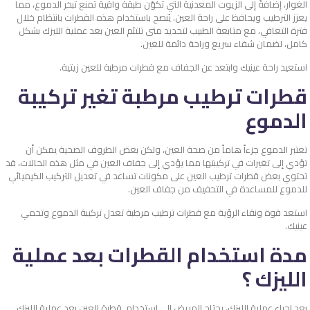
الغوار، إضافةً إلى الزيوت المعدنية التي تكوّن طبقة واقية تمنع تبخر الدموع، مما
يعزز الترطيب ويحافظ على راحة العين. يُنصح باستخدام هذه القطرات بانتظام خلال
فترة التعافي، مع متابعة الطبيب لتحديد متى تلتئم العين بعد عملية الليزك بشكل
كامل، لضمان شفاء سريع وراحة دائمة للعين.
استعيد راحة عينيك وابتعد عن الجفاف مع قطرات مرطبة للعين زيتية.
قطرات ترطيب مرطبة تغير تركيبة
الدموع
تعتبر الدموع جزءاً هاماً من صحة العين، ولكن بعض الظروف الصحية يمكن أن
تؤدي إلى تغيرات في تركيبتها مما يؤدي إلى جفاف العين في مثل هذه الحالات، قد
تحتوي بعض قطرات ترطيب العين على مكونات تساعد في تعديل التركيب الكيميائي
للدموع للمساعدة في التخفيف من جفاف العين.
استعد قوة ونقاء الرؤية مع قطرات ترطيب مرطبة تعدل تركيبة الدموع وتحمي
عينيك.
مدة استخدام القطرات بعد عملية
الليزك ؟
بعد إجراء عملية الليزك، يحتاج المريض إلى استخدام قطرة العين بعد عملية الليزك