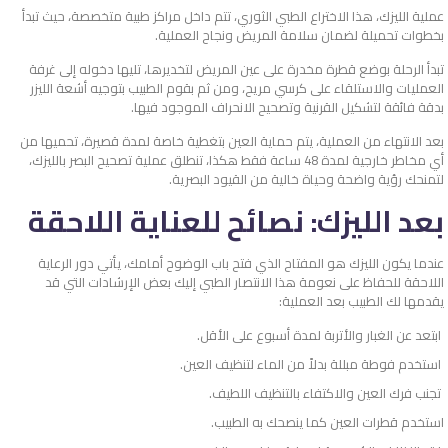
عملية الليزك، هذا الاختراع الطبي الثوري، تتم داخل مراكز طبية متخصصة، حيث تبدأ
بخطوات تحميلة لضمان سلامة المريض ونجاح العملية.
تبدأ الرحلة بوضع قطرة مخدرة على عين المريض لتخديرها، تليها دخوله إلى غرفة
العمليات والاستلقاء على كرسي مريح، ومن ثم بقوم الطبيب بتوجيه أشعة الليزر
بدقة فائقة لتشكيل القرنية وتصحيح الانحراف الموجود فيها.
بعد الانتهاء من العملية، يتم حماية العين بتغطية خاصة لمدة قصيرة، تحميها من
أي مخاطر خارجية لمدة 48 ساعة فقط هكذا، تنطلق عملية تصحيح البصر بالليزك،
لتمنحك رؤية واضحة وحياة خالية من القيود البصرية.
بعد الليزك: نصائح للعناية اللاحقة
عندما يكون الليزك هو المفتاح الذي فتح باب الوضوح أمامك، يأتي دور الرعاية
اللاحقة للحفاظ على نعومة هذا الانتصار الطبي إليك بعض الإرشادات التي قد
يقدمها لك الطبيب بعد العملية:
ابتعد عن الغبار والأتربة لمدة أسبوع على الأقل.
استخدم فوطة مبللة بدلاً من الماء لتنظيف العين.
تجنب فرك العين والاكتفاء بالتنظيف اللطيف.
استخدم قطرات العين كما ينصحك به الطبيب.