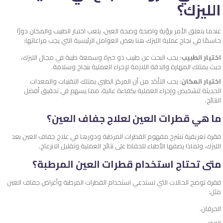
الليزك؟
عندما يتعلق الأمر برؤية واضحة وصحة العين، يلعب اختيار الطبيب والمكان دورًا
حاسمًا في نجاح عملية الليزك هنا بعض العوامل الرئيسية التي يجب مراعاتها:
اختيار الطبيب
: يجب البحث عن طبيب ذو خبرة وسمعة طيبة في مجال الليزك،
حيث يمتلك المهارة والدقة اللازمة لإجراء العملية بنجاح وسلامة.
اختيار المكان
: يجب التأكد من أن المركز الطبي يمتلك التقنيات والمعدات
الحديثة لتشخيص وإجراء العملية بكفاءة عالية، مما يسهم في تحقيق أفضل
النتائج.
ما هي قطرات العين لعلاج جفاف العين؟
فقرة تعريفية تشرح مفهوم القطرات المرطبة ودورها في علاج جفاف العين بعد
الليزك، ولماذا يصفها الأطباء للحفاظ على نتائج العملية وتقليل الانزعاج.
متى تحتاج استخدام قطرات العين المرطبة؟
فقرة توضح الحالات التي تستدعي استخدام القطرات المرطبة وأعراض جفاف العين
مثل:
الحرقان.
الوخز.