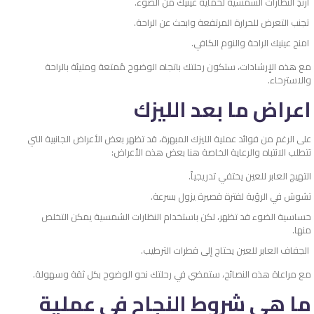
ارتدِ النظارات الشمسية لحماية عينيك من الضوء.
تجنب التعرض للحرارة المرتفعة وابحث عن الراحة.
امنح عينيك الراحة والنوم الكافي.
مع هذه الإرشادات، ستكون رحلتك باتجاه الوضوح مُمتعة ومليئة بالراحة
والاسترخاء.
اعراض ما بعد الليزك
على الرغم من فوائد عملية الليزك المبهرة، قد تظهر بعض الأعراض الجانبية التي
تتطلب الانتباه والرعاية الخاصة هنا بعض هذه الأعراض:
التهيج العابر للعين يختفي تدريجياً.
تشوش في الرؤية لفترة قصيرة يزول بسرعة.
حساسية الضوء قد تظهر، لكن باستخدام النظارات الشمسية يمكن التخلص
منها.
الجفاف العابر للعين يحتاج إلى قطرات الترطيب.
مع مراعاة هذه النصائح، ستمضي في رحلتك نحو الوضوح بكل ثقة وسهولة.
ما هي شروط النجاح في عملية