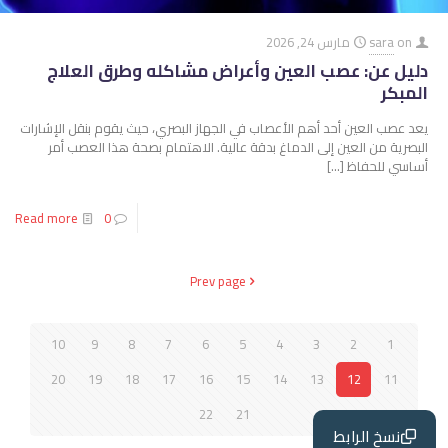
on
sara
مارس 24, 2026
دليل عن: عصب العين وأعراض مشاكله وطرق العلاج
المبكر
يعد عصب العين أحد أهم الأعصاب في الجهاز البصري، حيث يقوم بنقل الإشارات
البصرية من العين إلى الدماغ بدقة عالية. الاهتمام بصحة هذا العصب أمر
أساسي للحفاظ
[…]
Read more
0
Prev page
10
9
8
7
6
5
4
3
2
1
20
19
18
17
16
15
14
13
12
11
22
21
نسخ الرابط