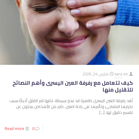
on
sara
مارس 24, 2026
كيف تتعامل مع رفرفة العين اليسرى وأهم النصائح
للتقليل منها
تُعد رفرفة العين اليسرى ظاهرة قد تبدو بسيطة، لكنها تثير القلق أحيانًا بسبب
تكرارها المفاجئ وتأثيرها على راحة العين. كثير من الأشخاص يبحثون عن
تفسير دقيق لها،
[…]
Read more
0