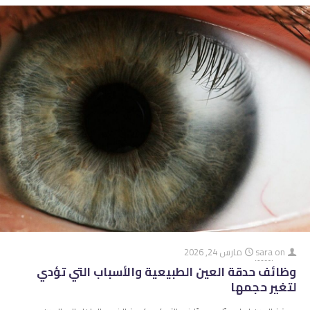
on
sara
مارس 24, 2026
وظائف حدقة العين الطبيعية والأسباب التي تؤدي
لتغير حجمها