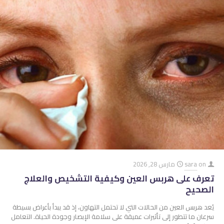
on
sara
مارس 28, 2026
تعرف على هربس العين وكيفية التشخيص والعلاج
الصحيح
يُعد هربس العين من الحالات التي لا تحتمل التهاون، إذ قد يبدأ بأعراض بسيطة
سرعان ما تتطور إلى تأثيرات عميقة على سلامة الإبصار وجودة الحياة. التعامل