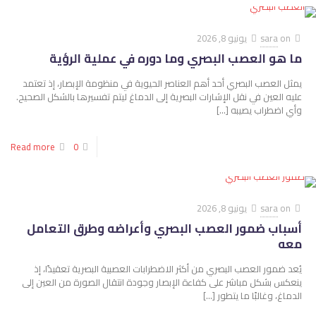
on
sara
يونيو 8, 2026
ما هو العصب البصري وما دوره في عملية الرؤية
يمثل العصب البصري أحد أهم العناصر الحيوية في منظومة الإبصار، إذ تعتمد
عليه العين في نقل الإشارات البصرية إلى الدماغ ليتم تفسيرها بالشكل الصحيح.
وأي اضطراب يصيبه
[…]
Read more
0
on
sara
يونيو 8, 2026
أسباب ضمور العصب البصري​ وأعراضه وطرق التعامل
معه
يُعد ضمور العصب البصري​ من أكثر الاضطرابات العصبية البصرية تعقيدًا، إذ
ينعكس بشكل مباشر على كفاءة الإبصار وجودة انتقال الصورة من العين إلى
الدماغ، وغالبًا ما يتطور
[…]