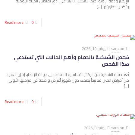
الإبصار ودقة الرؤية، حيث تنعكس آثارها على أدق تفاصيل الحياة اليومية.
وتكمن خطورتها
[…]
Read more
0
on
sara
يونيو 10, 2026
فحص الشبكية بالدمام وأهم الحالات التي تستدعي
هذا الفحص
تُعد صحة الشبكية من الركائز الأساسية للحفاظ على جودة الإبصار، إذ إن العديد
من أمراض العين قد تبدأ بصمت دون ظهور أعراض واضحة في مراحلها الأولى.
[…]
Read more
0
on
sara
يونيو 8, 2026