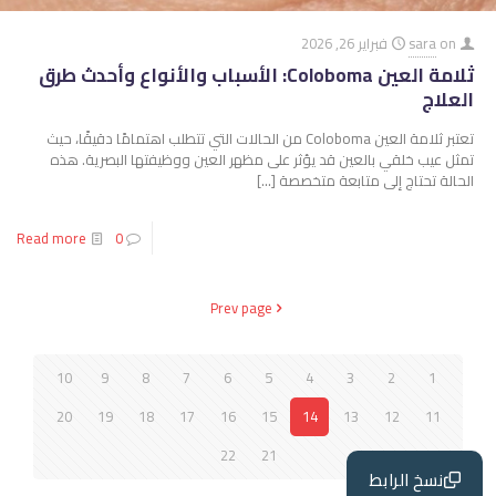
on
sara
فبراير 26, 2026
ثلامة العين Coloboma: الأسباب والأنواع وأحدث طرق
العلاج
تعتبر ثلامة العين Coloboma من الحالات التي تتطلب اهتمامًا دقيقًا، حيث
تمثل عيب خلقي بالعين قد يؤثر على مظهر العين ووظيفتها البصرية. هذه
الحالة تحتاج إلى متابعة متخصصة
[…]
Read more
0
Prev page
10
9
8
7
6
5
4
3
2
1
20
19
18
17
16
15
14
13
12
11
22
21
نسخ الرابط