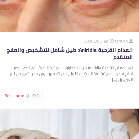
on
sara
فبراير 26, 2026
انعدام القزحية Aniridia: دليل شامل للتشخيص والعلاج
المتقدم
يُعد انعدام القزحية Aniridia من الاضطرابات الوراثية النادرة التي تضع البصر
أمام تحديات دقيقة منذ اللحظات الأولى للحياة، فهو ليس مجرد تغير في لون
العين، بل
[…]
Read more
0