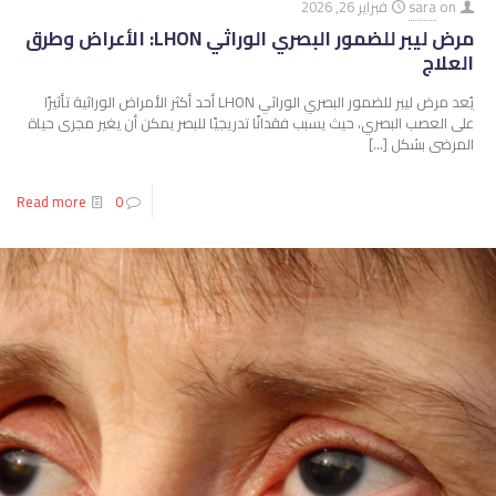
on
sara
فبراير 26, 2026
مرض ليبر للضمور البصري الوراثي LHON: الأعراض وطرق
العلاج
يُعد مرض ليبر للضمور البصري الوراثي LHON أحد أكثر الأمراض الوراثية تأثيرًا
على العصب البصري، حيث يسبب فقدانًا تدريجيًا للبصر يمكن أن يغير مجرى حياة
المرضى بشكل
[…]
Read more
0