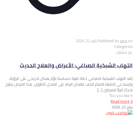
on
sara
Published by
يناير 22, 2026
Categories
غير مصنف
التهاب الشبكية الصباغي: الأعراض والعلاج الحديث
يُعد التهاب الشبكية الصباغي حالة طبية حساسة تؤثر بشكل تدريجي على الرؤية،
وتستدعي الانتباه المبكر لتجنب فقدان البصر على المدى الطويل. هذا المرض يطرح
تحديًا كبيرًا للمرضى
[…]
Do you like it?
Read more
0
يناير 22, 2026