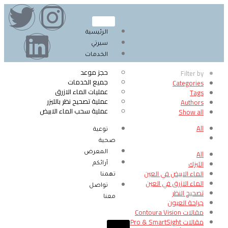
الرئيسية
سيرتي
الخدمات
حجز موعد
Filter by
جميع الخدمات
Categories
عمليات الماء الازرق
Tags
عملية تصحيح نظر بالليزر
Authors
عملية سحب الماء الابيض
Show all
All
توعية
صحية
All
المعرض
الليزك
آرائكم
الماء الابيض في العين
تهمنا
الماء الازرق في العين
تواصل
تصحيح النظر
معنا
جراحة العيون
مقالات Contoura Vision
مقالات SMILE Pro & SmartSight