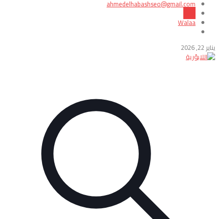
ahmedelhabashseo@gmail.com
sara
Walaa
يناير 22, 2026